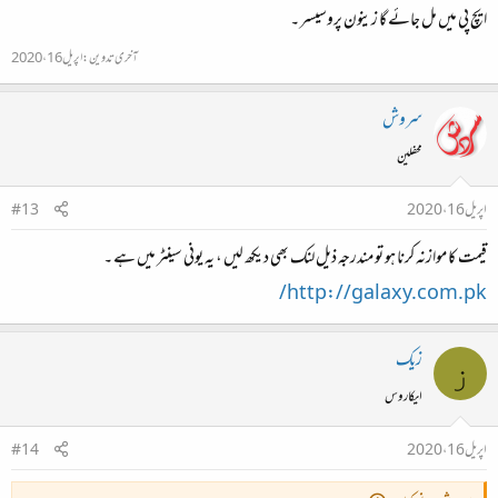
ایچ پی میں مل جائے گا زینون پروسیسر ۔
آخری تدوین:
اپریل 16، 2020
سروش
محفلین
اپریل 16، 2020
#13
قیمت کا موازنہ کرنا ہو تو مندرجہ ذیل لنک بھی دیکھ لیں ، یہ یونی سینٹر میں ہے ۔
http://galaxy.com.pk/
زیک
ز
ایکاروس
اپریل 16، 2020
#14