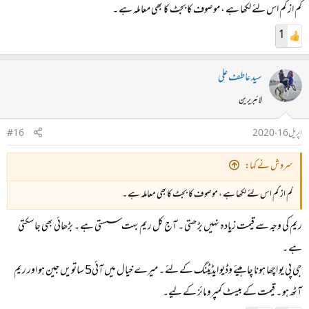
کم از کم اس لئے لکھا ہے ، موصوف کا بجٹ کا بھی معاملہ ہے ۔
1
سید عاطف علی
لائبریرین
اپریل 16، 2020
#16
سروش نے کہا:
کم از کم اس لئے لکھا ہے ، موصوف کا بجٹ کا بھی معاملہ ہے ۔
ریم کی وجہ سے قیمت زیادہ نہیں بڑھتی ۔ آج کل ریم بہت سستی ہے ۔ بڑھائی بھی جاسکتی
ہے ۔
جی پی یو اچھا ہونا چاہیئے وڈیو ایڈیٹنگ کے لئے ۔ میرے خیال میں آئی5 ساتویں جین ہو اور ریم
آٹھ ہو ۔ قیمت کے بیسٹ کمپرومائز کے لیے۔