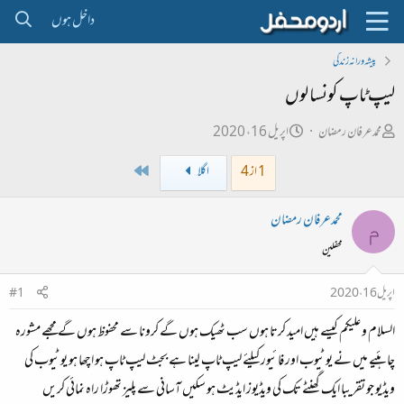
داخل ہوں
پیشہ ورانہ زندگی
لیپ ٹاپ کونسا لوں
ص
ت
محمدعرفان رمضان
اپریل 16، 2020
ا
ا
Last
1 از 4
اگلا
ح
ر
ب
ی
محمدعرفان رمضان
م
ل
خ
محفلین
ڑ
ا
ی
ب
اپریل 16، 2020
#1
ت
السلام و علیکم کیسے ہیں امید کرتا ہوں سب ٹھیک ہوں گے کرونا سے محفوظ ہوں گے مجھے مشورہ
د
ا
چاہئیے میں نے یوٹیوب اور فائیور کیلئے لیپ ٹاپ لینا ہے بجٹ لیپ ٹاپ ہو اچھا ہو یوٹیوب کی
ء
ویڈیو جو تقریبا ایک گھنٹے تک کی ویڈیوز ایڈیٹ ہو سکیں آسانی سے پلیز تھوڑا راہ نمائی کریں