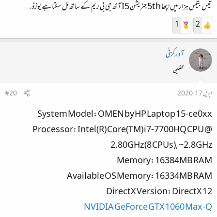
تیس بتیس ہزار میں اچھا 5th جنریشن I5 آٹھ جی بی ریم کے ساتھ مل سکتا ہے یوزڈ۔
1
2
آورکزئی
محفلین
اپریل 17، 2020
#20
System Model: OMEN by HP Laptop 15-ce0xx
Processor: Intel(R) Core(TM) i7-7700HQ CPU @
2.80GHz (8 CPUs), ~2.8GHz
Memory: 16384MB RAM
Available OS Memory: 16334MB RAM
DirectX Version: DirectX 12
NVIDIA GeForce GTX 1060 Max-Q