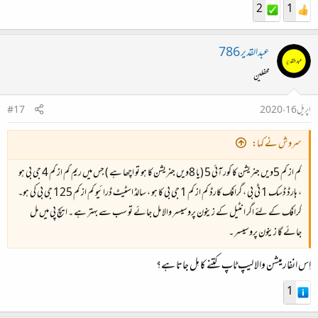
2
1
عبدالقدیر 786
محفلین
اپریل 16، 2020
#17
سروش نے کہا:
کم از کم 5ویں جنریشن کا کور آئی 5 (یا 8ویں جنریشن کا ہو تو اچھا ہے ) جس میں ریم کم از کم 4 جی بی ہو
، ہارڈ ڈسک 1 ٹی بی ، گرافک کارڈ کم از کم 1 جی بی کا ہو ، سالڈ اسٹیٹ ڈرائیو کم از کم 125 جی بی کی ہو۔
گرافک کے لئے اگر انٹیل کے زینون پروسیسر والا مل جائے تو سب سے بہتر ہے ۔ ایچ پی میں مل
جائے گا زینون پروسیسر ۔
اِس انفارمیشن والا لیپ ٹاپ کتنے کا مِل جاتا ہے؟
1