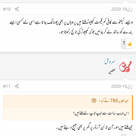
اپریل 16، 2020
#10
ویسے ٹیکنو سے کافی کم قیمت کمپیوٹر ملتے ہیں پر وہاں پر بھی چونا لگ جاتا ہے اسی لئے کسی ایسے
بندے کو ساتھ لے کر جائیں جو کہ کمپیوٹر کی نالج رکھتا ہو۔
1
سروش
محفلین
اپریل 16، 2020
#11
عبدالقدیر 786 نے کہا:
اِس ویب سائٹ سے لیپ ٹاپ نئے ملتے ہیں؟
جی ملتے ہیں اور آن لائن آرڈر پر گھر پر بھی بھیج دیتے ہیں ۔