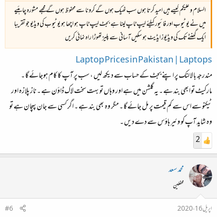
السلام و علیکم کیسے ہیں امید کرتا ہوں سب ٹھیک ہوں گے کرونا سے محفوظ ہوں گے مجھے مشورہ چاہئیے
میں نے یوٹیوب اور فائیور کیلئے لیپ ٹاپ لینا ہے بجٹ لیپ ٹاپ ہو اچھا ہو یوٹیوب کی ویڈیو جو تقریبا
ایک گھنٹے تک کی ویڈیوز ایڈیٹ ہو سکیں آسانی سے پلیز تھوڑا راہ نمائی کریں
Laptop Prices in Pakistan | Laptops
مندرجہ بالا لنک پر اپنے بجٹ کے حساب سے دیکھ لیں ، سب پر آپ کا کام ہوجائے گا ۔
مارکیٹ تو ابھی بند ہے ۔ یہ گلشن میں ہے اور وہاں تو بہت سخت لاک ڈاؤن ہے ۔ ناز پلازہ اور
ٹیکنو سے اس سے کم قیمت پر مل جائے گا ۔ مگر وہ بھی بند ہے ۔ اگر کسی سے جان پہچان ہے تو
وہ شاید آپ کو وئیر ہاؤس سے دے دیں ۔
2
محمد سعد
محفلین
اپریل 16، 2020
#6