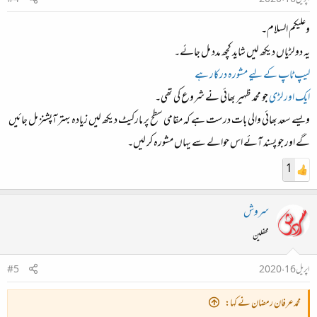
اپریل 16، 2020
#4
وعلیکم السلام۔
یہ دو لڑیاں دیکھ لیں شاید کچھ مدد مل جائے۔
لیپ ٹاپ کے لیے مشورہ درکار ہے
ایک اور لڑی
جو محمد ظہیر بھائی نے شروع کی تھی۔
ویسے سعد بھائی والی بات درست ہے کہ مقامی سطح پر مارکیٹ دیکھ لیں زیادہ بہتر آپشنز مل جائیں
گے اور جو پسند آئے اس حوالے سے یہاں مشورہ کر لیں۔
1
سروش
محفلین
اپریل 16، 2020
#5
محمدعرفان رمضان نے کہا: