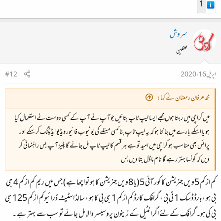
1
سروش
محفلین
اپریل 16، 2020
#12
محمدعرفان رمضان نے کہا:
میں کراچی میں رہتا ہوں مجھے ایسا لیپ ٹاپ بتائیں جو آپ نے آپ کے کسی دوست نے استعمال کیا
ہو یا اسکے بارے میں جانتا ہو کہ یہ لیپ ٹاپ بنا کسی مسئلے کی یوٹیوب فائیور ویڈیو ایڈیٹنگ کر سکے اور
پرائس بھی مناسب ہو کراچی میں امید تو ہے ہر قسم کا لیپ ٹاپ مل جائے گا پلیز آپ بس راہُنمائی کر
دیں کہ کونسا بہتر رہے گا نام ماڈل بتا دیں بس
کم از کم 5ویں جنریشن کا کور آئی 5 (یا 8ویں جنریشن کا ہو تو اچھا ہے ) جس میں ریم کم از کم 4 جی
بی ہو ، ہارڈ ڈسک 1 ٹی بی ، گرافک کارڈ کم از کم 1 جی بی کا ہو ، سالڈ اسٹیٹ ڈرائیو کم از کم 125 جی
بی کی ہو۔ گرافک کے لئے اگر انٹیل کے زینون پروسیسر والا مل جائے تو سب سے بہتر ہے ۔