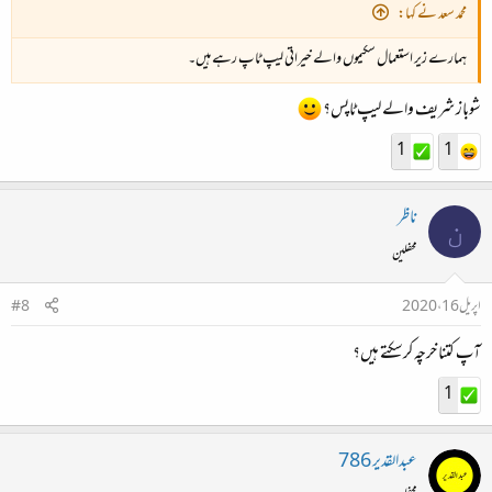
محمد سعد نے کہا:
ہمارے زیر استعمال سکیموں والے خیراتی لیپ ٹاپ رہے ہیں۔
شوباز شریف والے لیپ ٹاپس؟
1
1
ناظر
ن
محفلین
اپریل 16، 2020
#8
آپ کتنا خرچہ کرسکتے ہیں؟
1
عبدالقدیر 786