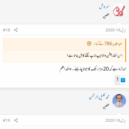
سروش
محفلین
اپریل 16، 2020
#18
عبدالقدیر 786 نے کہا:
اِس انفارمیشن والا لیپ ٹاپ کتنے کا مِل جاتا ہے؟
اندازہ ہے کہ 20 ہزار تک کا ہونا چاہئے ۔ واللہ اعلم
1
محمد خلیل الرحمٰن
محفلین
اپریل 16، 2020
#19