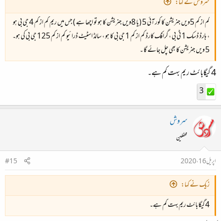
سروش نے کہا:
کم از کم 5ویں جنریشن کا کور آئی 5 (یا 8ویں جنریشن کا ہو تو اچھا ہے ) جس میں ریم کم از کم 4 جی بی ہو
، ہارڈ ڈسک 1 ٹی بی ، گرافک کارڈ کم از کم 1 جی بی کا ہو ، سالڈ اسٹیٹ ڈرائیو کم از کم 125 جی بی کی ہو۔
5 ویں جنریشن کا بھی چل جائے گا ۔
4 گیگابائٹ ریم بہت کم ہے۔
3
سروش
محفلین
اپریل 16، 2020
#15
زیک نے کہا:
4 گیگابائٹ ریم بہت کم ہے۔