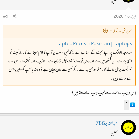
محفلین
اپریل 16، 2020
#9
سروش نے کہا:
Laptop Prices in Pakistan | Laptops
مندرجہ بالا لنک پر اپنے بجٹ کے حساب سے دیکھ لیں ، سب پر آپ کا کام ہوجائے گا ۔ مارکیٹ تو
ابھی بند ہے ۔ یہ گلشن میں ہے اور وہاں تو بہت سخت لاک ڈاؤن ہے ۔ ناز پلازہ اور ٹیکنو سے اس سے
کم قیمت پر مل جائے گا ۔ مگر وہ بھی بند ہے ۔ اگر کسی سے جان پہچان ہے تو وہ شاید آپ کو وئیر ہاؤس
سے دے دیں ۔
اِس ویب سائٹ سے لیپ ٹاپ نئے ملتے ہیں؟
1
عبدالقدیر 786
محفلین