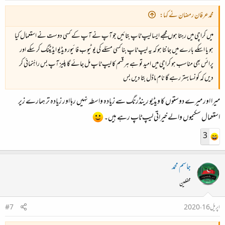
محمدعرفان رمضان نے کہا:
میں کراچی میں رہتا ہوں مجھے ایسا لیپ ٹاپ بتائیں جو آپ نے آپ کے کسی دوست نے استعمال کیا
ہو یا اسکے بارے میں جانتا ہو کہ یہ لیپ ٹاپ بنا کسی مسئلے کی یوٹیوب فائیور ویڈیو ایڈیٹنگ کر سکے اور
پرائس بھی مناسب ہو کراچی میں امید تو ہے ہر قسم کا لیپ ٹاپ مل جائے گا پلیز آپ بس راہُنمائی کر
دیں کہ کونسا بہتر رہے گا نام ماڈل بتا دیں بس
میرا اور میرے دوستوں کا ویڈیو رینڈرنگ سے زیادہ واسطہ نہیں رہا اور زیادہ تر ہمارے زیر
استعمال سکیموں والے خیراتی لیپ ٹاپ رہے ہیں۔
3
جاسم محمد
محفلین
اپریل 16، 2020
#7