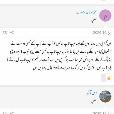
محمدعرفان رمضان
م
محفلین
اپریل 16، 2020
#3
میں کراچی میں رہتا ہوں مجھے ایسا لیپ ٹاپ بتائیں جو آپ نے آپ کے کسی دوست نے
استعمال کیا ہو یا اسکے بارے میں جانتا ہو کہ یہ لیپ ٹاپ بنا کسی مسئلے کی یوٹیوب فائیور ویڈیو
ایڈیٹنگ کر سکے اور پرائس بھی مناسب ہو کراچی میں امید تو ہے ہر قسم کا لیپ ٹاپ مل جائے گا
پلیز آپ بس راہُنمائی کر دیں کہ کونسا بہتر رہے گا نام ماڈل بتا دیں بس
1
ابن توقیر
محفلین