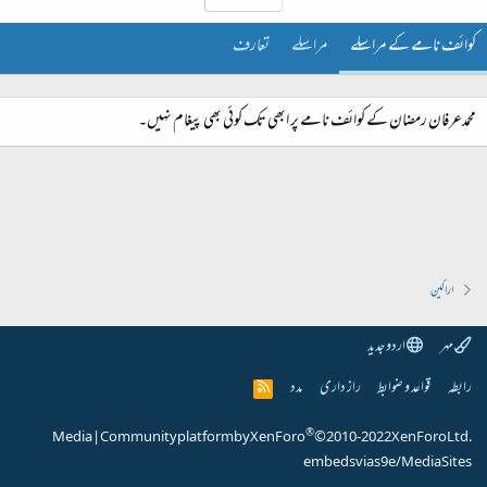
کوائف نامے کے مراسلے
مراسلے
تعارف
محمدعرفان رمضان کے کوائف نامے پر ابھی تک کوئی بھی پیغام نہیں۔
اراکین
مہر
اردو جدید
رابطہ
قواعد و ضوابط
راز داری
مدد
R
S
S
®
Media
|
Community platform by XenForo
© 2010-2022 XenForo Ltd.
embeds via s9e/MediaSites