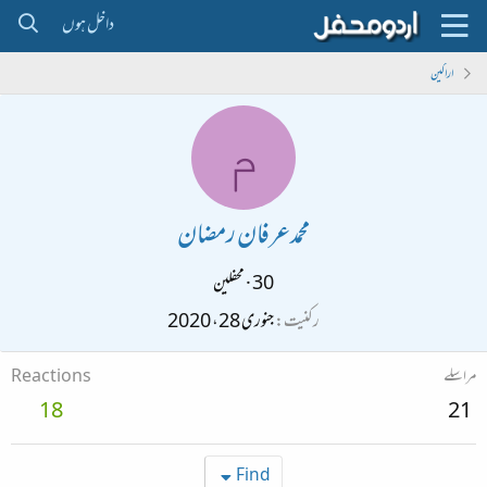
داخل ہوں
اراکین
م
محمدعرفان رمضان
30
·
محفلین
رکنیت
جنوری 28، 2020
مراسلے
Reactions
18
21
Find