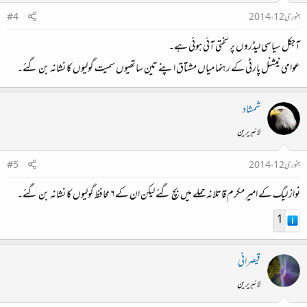
جنوری 12، 2014
#4
آجکل سیاسی لیڈروں پر سختی آئی ہوئی ہے۔
عوامی نیشنل پارٹی کے رہنما میاں مشتاق اپنے تین ساتھیوں سمیت گولیوں کا نشانہ بن گئے۔
شمشاد
لائبریرین
جنوری 12، 2014
#5
نواز لیگ کے امیر مکرم قاتلانہ حملے میں بچ گئے لیکن ان کے ۶ محافظ گولیوں کا نشانہ بن گئے۔
1
قیصرانی
لائبریرین