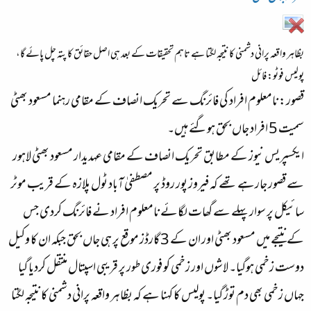
ء
بظاہر واقعہ پرانی دشمنی کا نتیجہ لگتا ہے تاہم تحقیقات کے بعد ہی اصل حقائق کا پتہ چل پائے گا،
پولیس فوٹو: فائل
قصور: نامعلوم افراد کی فائرنگ سے تحریک انصاف کے مقامی رہنما مسعود بھٹی
سمیت 5 افراد جاں بحق ہوگئے ہیں۔
ایکسپریس نیوز کے مطابق تحریک انصاف کے مقامی عہدیدار مسعود بھٹی لاہور
سے قصور جارہے تھے کہ فیروز پور روڈ پر مصطفیٰ آباد ٹول پلازہ کے قریب موٹر
سائیکل پر سوار پہلے سے گھات لگائے نامعلوم افراد نے فائرنگ کردی جس
کے نتیجے میں مسعود بھٹی اور ان کے 3 گارڈز موقع پر ہی جاں بحق جبکہ ان کا وکیل
دوست زخمی ہوگیا۔ لاشوں اور زخمی کو فوری طور پر قریبی اسپتال منتقل کردیا گیا
جہاں زخمی بھی دم توڑ گیا۔ پولیس کا کہنا ہے کہ بظاہر واقعہ پرانی دشمنی کا نتیجہ لگتا