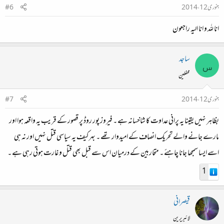
جنوری 12، 2014
#6
انا للہ و انا الیہ راجعون
ساجد
س
محفلین
جنوری 12، 2014
#7
بظاہر نہیں یقینا یہ پرانی عداوت کا شاخسانہ ہے ۔ فیروز پور روڈ پر قصور کے قریب یہ واقعہ ہوا اور
مارے جانے والے تحریک انصاف کے امیدوار تھے ۔ بہر کیف یہ سیاسی قتل نہیں اور نہ ہی
اسے ایسا سمجھا جانا چاہئے ۔ متحاربین کے درمیان اس سے قبل بھی قتل و غارت ہوتی رہی ہے ۔
1
قیصرانی
لائبریرین