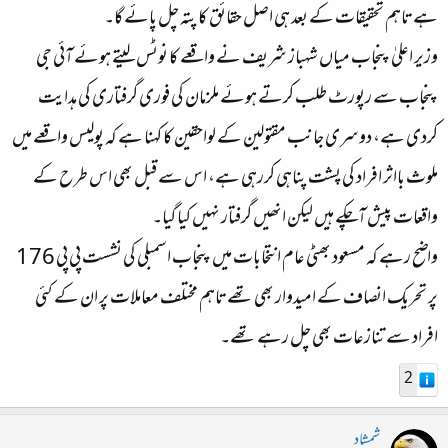
ہے تاہم تحقیقات کے بعد ہی اصل حقائق کا پتہ چل پائے گا۔
وزیر اعلیٰ پنجاب میاں شہباز شریف نے واقعے کا نوٹس لیتے ہوئے آئی جی
پنجاب سے رپورٹ طلب کرتے ہوئے ملزمان کی فوری گرفتاری کی ہدایت
کردی ہے، دوسری جانب مقتولین کے لواحقین کا کہنا ہے کہ پولیس واقعے میں
ملوث بااثر افراد کی پشت پناہی کررہی ہے، اس سے قبل بھی اس طرح کے
واقعات پیش آچکے ہیں لیکن انھیں گرفتار نہیں کیا گیا۔
واضح رہے کہ مسعود بھٹی عام انتخابات میں پنجاب اسمبلی کی نشست پی پی 176
پر تحریک انصاف کے امیدوار بھی تھے تاہم مختلف معاملات پر ان کے کئی
افراد سے تنازعات بھی چل رہے تھے۔
2
شمشاد