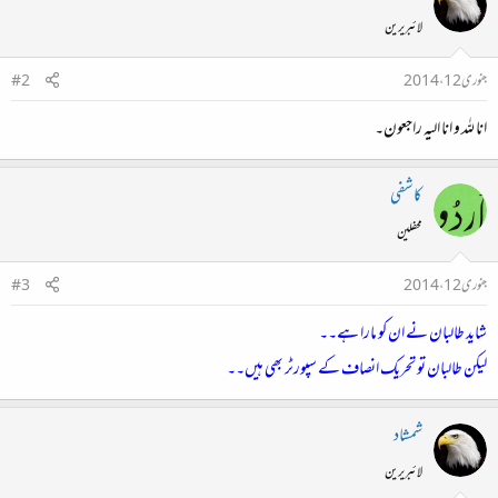
لائبریرین
جنوری 12، 2014
#2
انا للہ و انا الیہ راجعون۔
کاشفی
محفلین
جنوری 12، 2014
#3
شاید طالبان نے ان کو مارا ہے۔۔
لیکن طالبان تو تحریک انصاف کے سپورٹر بھی ہیں۔۔
شمشاد
لائبریرین