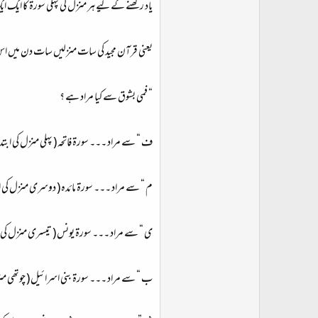
یاد رکھنے کے لیے ہر منزل کی پہلی سورة کا ایک ای
یعنی قرآن مجید کی سات منزلیں سات دن میں اس
“ فمی بشوق سے کیا مراد ہے ؟
ف “ سے مراد ۔۔۔ سورۃ فاتحہ ( پہلی منزل کی ابتدا
م “ سے مراد ۔۔۔ سورة مائدہ ( دوسری منزل کی اب
ی “ سے مراد ۔۔۔ سورة یونس ( تیسری منزل کی اب
ب “ سے مراد ۔۔۔ سورة بنی اسرائیل ( چوتھی منزل