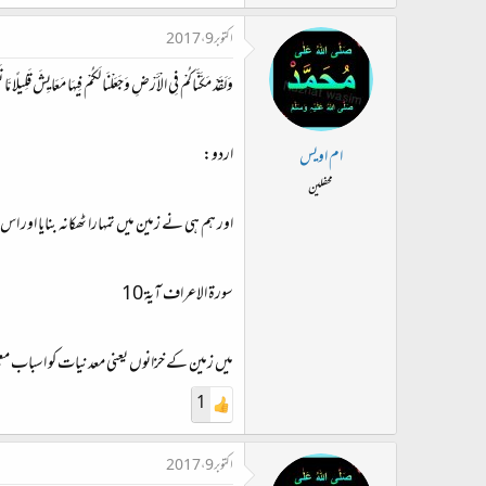
اکتوبر 9، 2017
وَلَقَدْ مَكَّنَّاكُمْ فِي الْأَرْضِ وَجَعَلْنَا لَكُمْ فِيهَا مَعَايِشَ قَلِيلًا مَّ
اردو:
ام اویس
محفلین
اور ہم ہی نے زمین میں تمہارا ٹھکانہ بنایا اور
سورة الاعراف آیة 10
میں زمین کے خزانوں یعنی معدنیات کو اسباب مع
1
اکتوبر 9، 2017