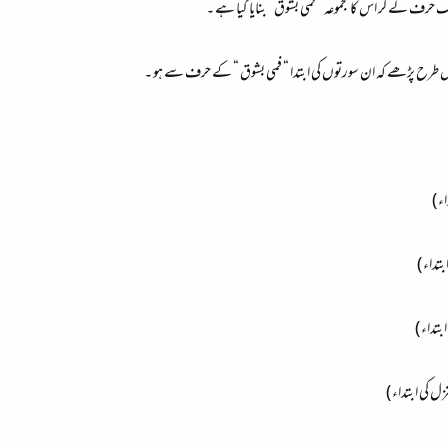
ک حرف لے کر اس کا مجموعہ “ فمی بشوق” بنایا گیا ہے ۔
 طرح پڑھے کہ ان سورتوں کی ابتدا “ فمی بشوق “ کے حرف سے ہو ۔
ء )
تداء )
تداء )
 کی ابتداء )