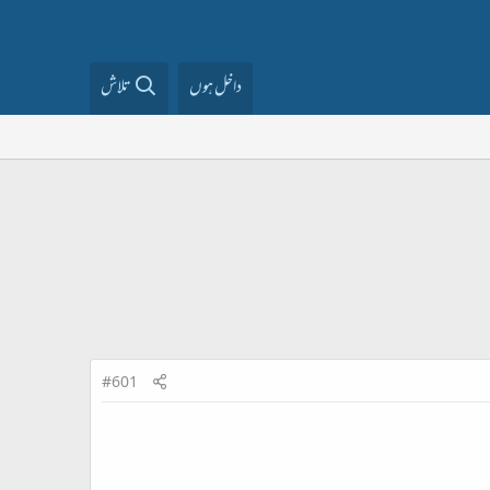
داخل ہوں
تلاش
#601