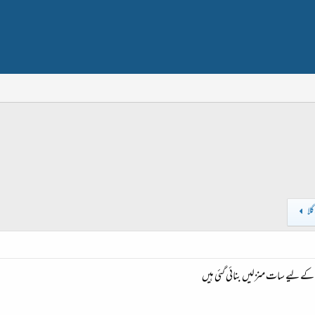
گلا
کے لیے سات منزلیں بنائی گئی ہیں