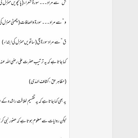
ش” سے مراد ۔۔۔ سورة شعراء ( پانچویں منزل کی ا
و “ سے مراد ۔۔۔ سورة والصافات ( چھٹی منزل کی ا
ق “ سے مراد سورة قٓ ( ساتویں منزل کی ابتداء )
کہا جاتا ہے کہ یہ ترتیب حضرت علی رضی الله ع
( مظاہر حق ، کشاف الہدٰی )
یہ بھی کہا جاتا ہے کہ یہ تقسیم خلافت راشدہ ک
لیکن روایات سے معلوم ہوتا ہے کہ حضور نبی کریم 