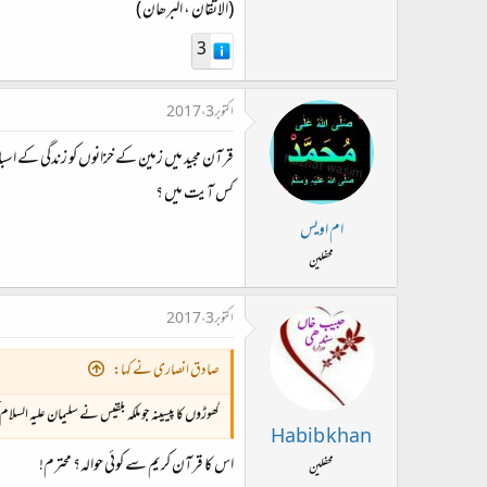
(الاتقان ، البرھان )
3
اکتوبر 3، 2017
قرآن مجید میں زمین کے خزانوں کو زندگی کے اسب
کس آیت میں ؟
ام اویس
محفلین
اکتوبر 3، 2017
صادق انصاری نے کہا:
گھوڑوں کا پیسینہ جو ملکہ بلقیس نے سلیمان علیہ السلام کو
Habib khan
اس کا قرآن کریم سے کوئی حوالہ؟ محترم!
محفلین