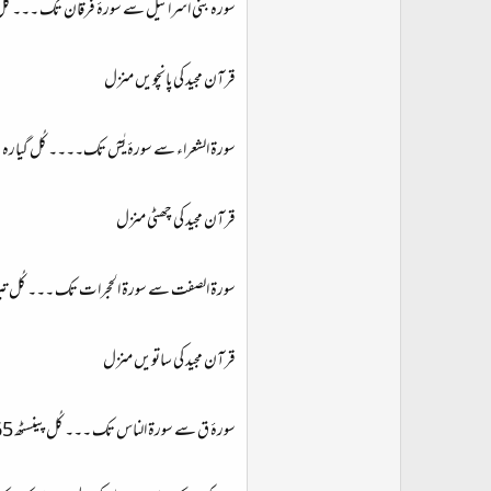
سورہ بنی اسرائیل سے سورۂ فرقان تک ۔۔۔ کُل نو 9 سور
قرآن مجید کی پانچویں منزل
سورۃ الشعراء سے سورۂ یٰسٓ تک۔۔۔۔ کُل گیارہ 11 سورتیں
قرآن مجید کی چھٹی منزل
سورۃ الصفت سے سورۃ الحجرا ت تک ۔۔۔ کُل تیرہ 13 سور
قرآن مجید کی ساتویں منزل
سورۂ ق سے سورۃ الناس تک ۔۔۔ کُل پینسٹھ 65 سورتیں