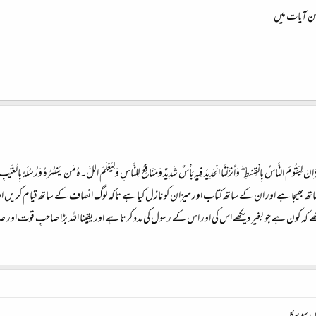
 کن آیات میں
الْمِيزَانَ لِيَقُومَ النَّاسُ بِالْقِسْطِ ۖ وَأَنزَلْنَا الْحَدِيدَ فِيهِ بَأْسٌ شَدِيدٌ وَمَنَافِعُ لِلنَّاسِ وَلِيَعْلَمَ اللَّ۔هُ مَن يَنصُرُهُ وَرُسُلَهُ بِالْغَ
ھ بھیجا ہے اور ان کے ساتھ کتاب اور میزان کو نازل کیا ہے تاکہ لوگ انصاف کے ساتھ قیام کریں ا
ے کہ کون ہے جو بغیر دیکھے اس کی اور اس کے رسول کی مدد کرتا ہے اور یقینا اللہ بڑا صاحبِ قوت ا