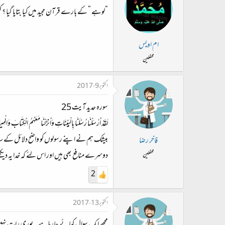
“لوہے “ کے بارے قرآن مجید میں کیا بتایا گیا ؟
ام اویس
محفلین
اکتوبر 9، 2017
سورہ حدید آیت 25
لَقَدْ أَرْسَلْنَا رُسُلَنَا بِالْبَيِّنَاتِ وَأَنزَلْنَا مَعَهُمُ الْكِتَابَ وَ
بیشک ہم نے اپنے رسولوں کو واضح دلائل کے سات
فاخر رضا
دوسرے منافع بھی ہیں اور اس لئے کہ خدا یہ دیکھ
محفلین
2
اکتوبر 13، 2017