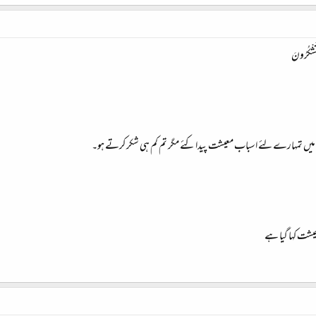
ا تَشْكُرُونَ
 اس میں تمہارے لئے اسباب معیشت پیدا کئے مگر تم کم ہی شکر کرتے ہو۔
یشت کہا گیا ہے