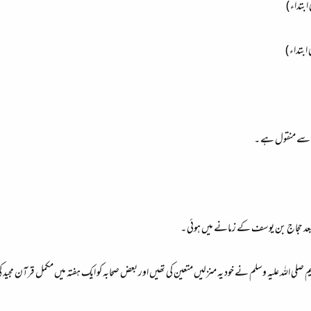
بتداء )
بتداء )
نہ سے منقول ہے ۔
ے بعد حجاج بن یوسف کے زمانے میں ہوئی ۔
صلی الله علیہ وسلم نے خود یہ منزلیں متعین کی تھیں اور بعض صحابہ کو ایک ہفتہ میں مکمل قرآن مجی