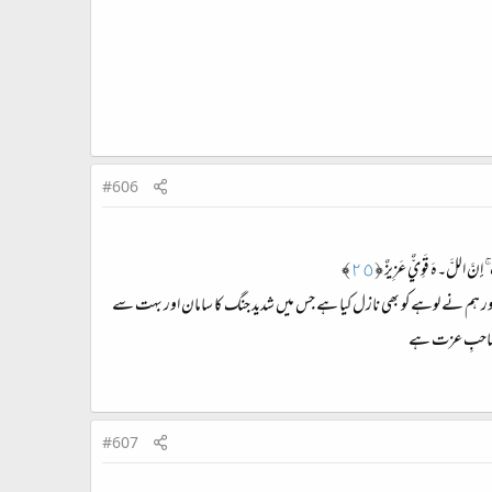
#606
يْبِ ۚ إِنَّ اللَّ۔هَ قَوِيٌّ عَزِيزٌ ﴿
٢٥
﴾
ور ہم نے لوہے کو بھی نازل کیا ہے جس میں شدید جنگ کا سامان اور بہت سے
ور صاحبِ عزت ہے
#607