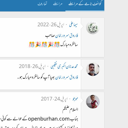
کوائف نامے کے مراسلے
مراسلے
تعارف
سیما علی
اپریل 26، 2022
فاروق سرور خان
صاحب
سالگرہ مبارک 🎊🎉🎊🎉🎊
محمد عدنان اکبری نقیبی
اپریل 26، 2018
فاروق سرور خان
بھیا آپ کو سالگرہ مبارک ہو ۔
موجو
اپریل 24، 2017
السلام علیکم
جناب openburhan.com کے حوالے سے کوئی مزید اپ ڈیٹ ہے۔