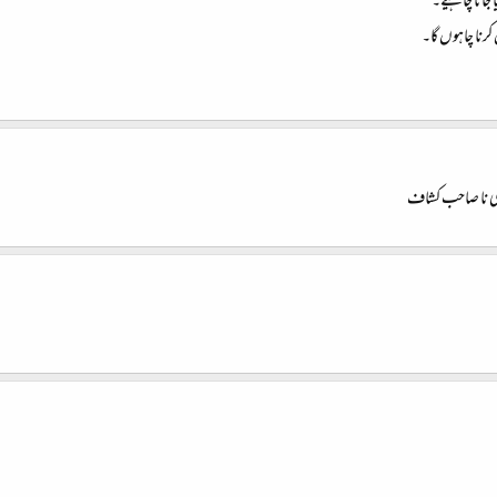
 جانا چاہیے۔
رنا چاہوں گا۔
زی نا صاحب کشاف