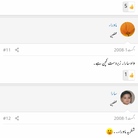
5
ماوراء
محفلین
اگست 1، 2008
#11
واہ سارا۔ زبردست کچن ہے۔
1
سارا
محفلین
اگست 1، 2008
#12
شکریہ ماوراء۔۔