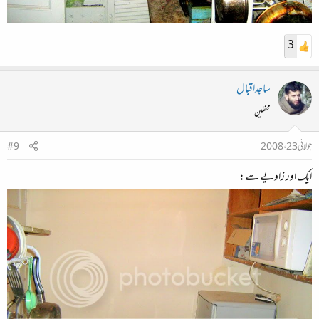
3
ساجداقبال
محفلین
جولائی 23، 2008
#9
ایک اور زاویے سے: