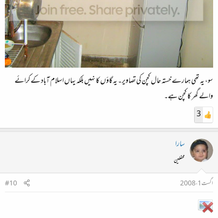
سو، یہ تھی ہمارے خستہ حال کچن کی تصاویر۔ یہ گاؤں کا نہیں بلکہ یہاں اسلام آباد کے کرائے
والے گھر کا کچن ہے۔
3
سارا
محفلین
اگست 1، 2008
#10