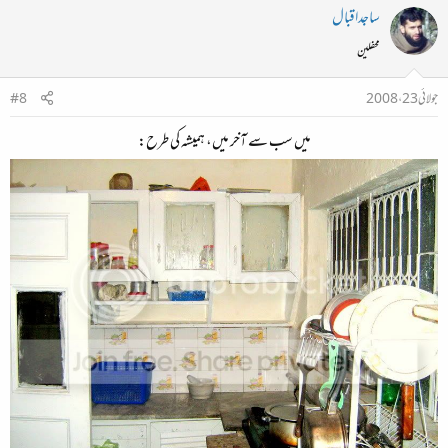
ساجداقبال
محفلین
جولائی 23، 2008
#8
میں‌ سب سے آخر میں، ہمیشہ کی طرح: