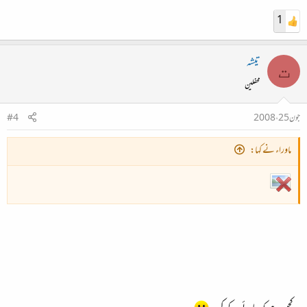
1
تیشہ
ت
محفلین
جون 25، 2008
#4
ماوراء نے کہا: