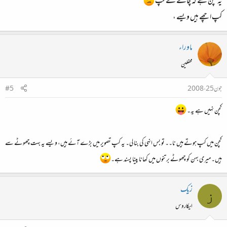
یہ کچن ہے کہ چائے کے کپ
کپ اچھے ہیں ویسے ،
ماوراء
محفلین
جون 25، 2008
#5
کچن نہیں ہے یہ۔
کچن میں کپ ہوتے ہیں نا۔۔ تو بس انہی کی بنا لی۔ یہ کپ تصویر میں بڑے آئے ہیں، ویسے یہ بہت چھوٹے سے
ہیں۔ میری بہن کو چھوٹے برتنوں میں کھانا پینا پسند ہے۔
زیک
ز
ایکاروس