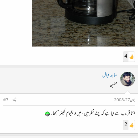
4
ساجداقبال
محفلین
جون 27، 2008
#7
اتنا قریب سے لیا ہے کہ پہلے نظر میں، میں ویکیوم کلینر سمجھا۔
2