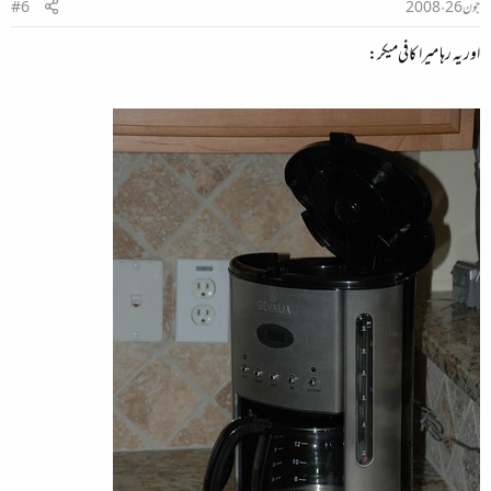
جون 26، 2008
#6
اور یہ رہا میرا کافی‌میکر: