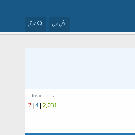
داخل ہوں
تلاش
Reactions
2
4
2,031