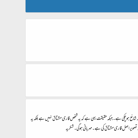
شائع ہوچکی ہے۔جبکہ حقیقت یہی ہے کہ یہ شخص قاری مشتاق نہیں ہے بلکہ یہ
یہ تصویر اصل قاری مشتاق کی ہے۔مہربانی ہوگی۔شکریہ