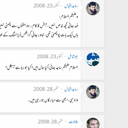
ساجداقبال
اکتوبر 23، 2008
وعلیکم السلام،
فہد بھائی کچھ خاص نہیں، آفس کا کام۔ دو ہفتوں سے چھٹی نہ
ہاں ایک بات پوچھنی تھی، خاور بھائی گرافکس ڈیزائننگ کے حوالے کچھ گائیڈ کر دینگے؟ Illustrator کا شوق چڑھا ہے سنجیدہ قسم کا، ویڈیو ٹیوٹوریل ڈاؤنلوڈ کرکے کوشش
ابوشامل
اکتوبر 23، 2008
السلام علیکم ساجد بھائی! کیا حال ہیں؟ کیا ہو رہا ہے آجکل؟
ساجداقبال
ستمبر 28، 2008
واہ جی، ابھی سے مبارکاں ہو رہی ہیں۔
طالوت
ستمبر 28، 2008