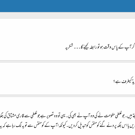
ر آپ کے پاس وقت ہو تو رابطہ کیجئے گا۔۔۔ شکریہ
ریڈ کیطرف ہے؟
 ہیں۔جو غلطی حکومت نے کی وہ آپ نے بھی کی۔یہی تو وہ تصویر ہےجو غلطی سے قاری مشتاق کی جگہ 
ہٹا دیں یا اس جگہ پر دئے گئے کومنٹس کو تبدیل کردیں۔کیونکہ اآپ کے کومنٹس سے تو یہ لگ رہا ہے کہ 