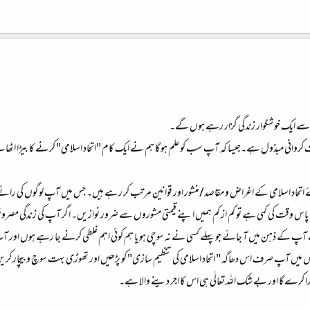
سے ایک خوشگوار زندگی گزار رہے ہوں گے۔
کروانی مبذول ہے۔جیسا کہ آپ سب کو علم ہو گا ہم نے ایک کام "اتحاد اسلامی" کرنے کا بیڑا اٹھ
 لئے اتحاد اسلامی کے اغراض و مقاصد/منشور اور قوانین مرتب کر رہے ہیں۔ جس میں آپ لوگو
 پاس وقت کی کمی ہے تو کم از کم ہمیں اپنے قیمتی مشوروں سے ضرور نوازیں۔ اگر آپ کی زندگی مصروف
ت آپ کے ذہن میں آ جائے جو پہلے کسی نے نہ سوچی ہو یا ہم کوئی اہم غلطی کرنے جا رہے ہوں او
 میں آپ صرف اس دھاگہ " اتحاد اسلامی کی تنظیم سازی" کو پڑھیں اور تھوڑی بہت سوچ و بیچار کریں اور
ا کرے گا اور بے شک اللہ تعالٰی ہی اس کا اجر دینے والا ہے۔