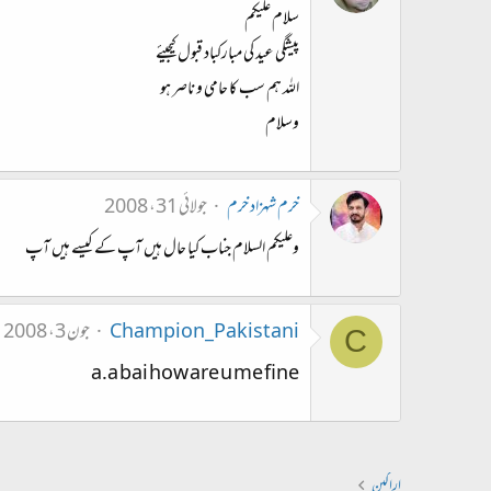
سلام علیکم
پیشگی عید کی مبارکباد قبول کیجیئے
اللہ ہم سب کا حامی و ناصر ہو
وسلام
خرم شہزاد خرم
جولائی 31، 2008
وعلیکم السلام جناب کیا حال ہیں آپ کے کیسے ہیں آپ
Champion_Pakistani
جون 3، 2008
C
a.a bai how are u me fine
اراکین