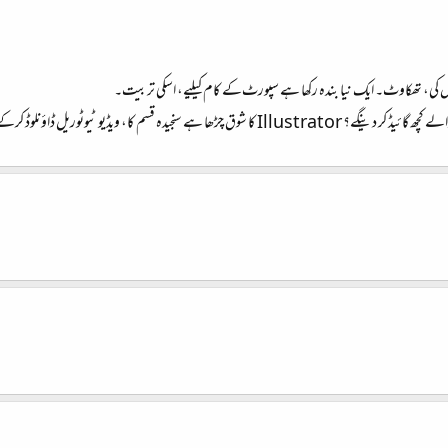
یں کی، تھکاوٹ۔ ایک نیا بندہ رکھا ہے سپورٹ‌کے کام کیلیے، اسکی تربیت۔
 کر رہا ہوں سیکھنے کی۔ آپ سنائیے کچھ نئی تازی اور باسی بھی۔