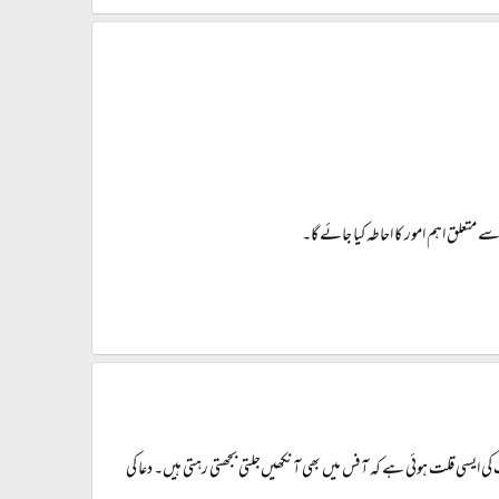
متعلق اہم امور کا احاطہ کیا جائے گا۔
کی ایسی قلت ہوئی ہے کہ آفس میں بھی آنکھیں‌جلتی بجھتی رہتی ہیں۔ دعا کی