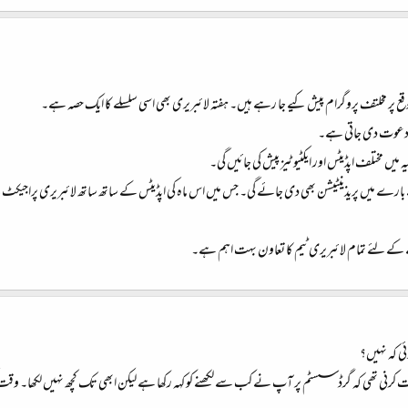
قع پر مخلتف پروگرام پیش کیے جا رہے ہیں۔ ہفتہ لائبریری بھی اسی سلسلے کا ایک حصہ ہے۔
ی دعوت دی جاتی ہے۔
 بارے میں پریذینٹیشن بھی دی جائے گی۔ جس میں اس ماہ کی اپڈیٹس کے ساتھ ساتھ لائبریری پراجیکٹ سے 
ے کے لئے تمام لائبریری ٹیم کا تعاون بہت اہم ہے۔
ئی کہ نہیں؟
رت کرنی تھی کہ گرڈ سسٹم پر آپ نے کب سے لکھنے کو کہہ رکھا ہے لیکن ابھی تک کچھ نہیں لکھا۔ وقت 