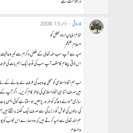
درخواست ہے
فاروقی
نومبر 13، 2008
تمام اہلیانِ اردو محفل کو
السلام علیکم
امید ہے آپ سب اللہ تعالٰی کے فضل و کرم سے خیروعافیت 
اس ذاتی پیغام کا مقصد آپ سب کی توجہ ایک اہم بات کی طرف 
اب ہم اتحاد اسلامی کو عملی جدوجہد کی طرف لے جانے کے
ہیں صرف اتنا ہی اتحاد اسلامی کی خاطر کام کریں۔ اگر آپ کے
سازی" والے دھاگہ کو ضرور پڑھیں ہو سکتا ہے کوئی ایسی با
کی سالوں کی خوش گوار زندگی سے صرف ایک گھنٹہ مانگتے ہیں جس
ہم اللہ تعالٰی سے امید کرتے ہیں کہ وہ ہمارے اس خواب کو پور
والسلام