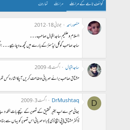
کوائف نامے کے مراسلے
مراسلے
تعارف
منصور احمد
جولائی 18، 2012
السلام و علکیم ساجد اقبال صاحب۔۔۔
ساجد صاحب گوگل ایڈسنز کے بارے میں کچھ مدد چاہیے۔۔۔ ! اگ
ساجداقبال
اگست 4، 2009
مشتاق صاحب برائے مہربانی وضاحت کریں آپکا اشارہ کس تھ
DrMushtaq
اگست 3، 2009
D
بھائی میرے اپ بغیر تحقیق کے تصویر کے نیچے بات لکھ دیتے
ڈاکٹر مشتاق (پی ایچ ڈی )براہ مہربانی اس تصویر کو یہاں سے 