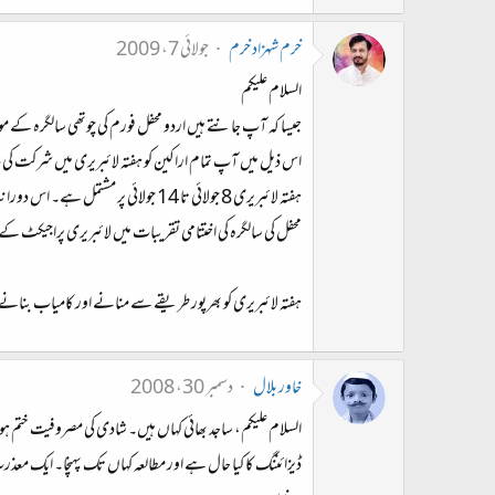
خرم شہزاد خرم
جولائی 7، 2009
السلام علیکم
جیسا کہ آپ جانتے ہیں اردو محفل فورم کی چوتھی سالگرہ کے مو
اس ذیل میں آپ تمام اراکین کو ہفتہ لائبریری میں شرکت ک
ہفتہ لائبریری 8 جولائی تا 14 جولائی پر مشتمل ہے۔ اس دورانیہ میں مختلف اپڈیٹس اور ایکٹیوٹیز پیش کی جائیں گی۔
محفل کی سالگرہ کی اختتامی تقریبات میں لائبریری پراجیکٹ کے
ہفتہ لائبریری کو بھرپور طریقے سے منانے اور کامیاب بنان
خاور بلال
دسمبر 30، 2008
السلام علیکم، ساجد بھائی کہاں‌ ہیں۔ شادی کی مصروفیت ختم ہو
ڈیزائننگ کا کیا حال ہے اور مطالعہ کہاں‌ تک پہنچا۔ ایک معذ