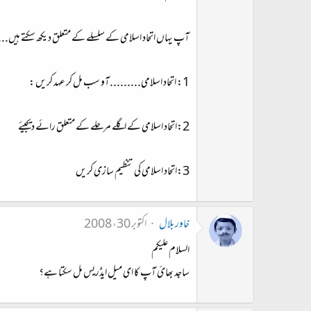
آپ یہاں اتحاد اسلامی کے سلسلے کے متعلق دیکھ سکتے ہیں...
1: اتحاد اسلامی.........آو سب مل کر عہد کریں :
2:اتحاد اسلامی کے اگلے مرحلے کے متعلق رائے دیجیئے
3:اتحاد اسلامی کی تنظیم سازی کریں
خاور بلال
اکتوبر 30، 2008
السلام علیکم
ساجد بھائ آپ کا ای میل ایڈریس مل سکتا ہے؟