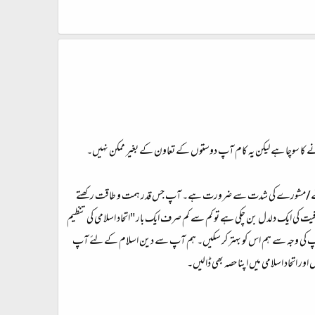
انے کا سوچا ہے لیکن یہ کام آپ دوستوں کے تعاون کے بغیر ممکن نہیں۔
ں کی رائے/مشورے کی شدت سے ضرورت ہے۔ آپ جس قدر ہمت و طاقت رکھتے
یت کی ایک دلدل بن چکی ہے تو کم سے کم صرف ایک بار "اتحاد اسلامی کی تنظیم
ر آپ کی وجہ سے ہم اس کو بہتر کر سکیں۔ ہم آپ سے دین اسلام کے لئے آپ
 اتحاد اسلامی میں اپنا حصہ بھی ڈالیں۔