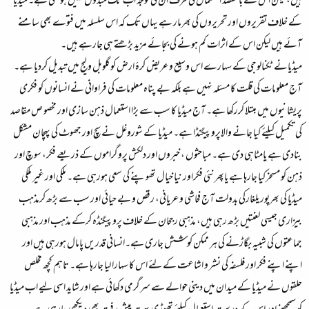
ہیں، لیکن اس کے بامقصد استعمال کی طرف ان کی توجہ اب تک مبذول نہیں ہوسکی ہے۔ میڈیا
کے خلاف تقریروں اور تحریروں کی بھرمار ہے یہاں تک کہ اس سلسلہ میں فتوے بھی سامنے
آئے ہیں لیکن اس کے اثرات کم ہونے کی بجائے مزید بڑھتے ہی جارہے ہیں۔
میڈیانے ٹکنالوجی کے سہارے اس وسیع و عریض کرۂ ارض کو گلوبل ولیج میں تبدیل کردیا ہے۔
آج معلومات کی قلت کا مسئلہ نہیں ہے بلکہ بے پناہ معلومات کی فراوانی نے انسانوں کو فکری
پریشانیوں میں مبتلا کررکھا ہے۔ آج میڈیا کا سب سے بڑا استعمال ذہن سازی اور مخصو ص مقاصد
کی تکمیل کیلئے کیا جانے والاپروپیگنڈا ہے۔ میڈیا کے شوروغل نے سچ اور جھوٹ کی پہچان مشکل
بنادی ہے یامٹاہی دی ہے۔ مباحثوں ، خبروں اور دلکش پروگراموں کے ذریعے فکر، سوچ اور
ذہن کو مسخرکیا جارہا ہے یاپھرنئی فکراور نیا خیال تھوپنے کی سعی ہورہی ہے۔ ملکی اور غیر ملکی
میڈیا کی بھرپور یلغارکی بدولت آج فحاشی و عریانی، رقص و بے حیائی اور سب سے بڑھ کرمذہب
بیزاری جیسی لعنتیں بڑھ رہی ہیں، مذہبی رجحان کے خلاف پروپیگنڈہ کرکے مذہب اور مذہبی
جماعتوں کی شبیہ بگاڑنے کی ہر ممکن کوشش جاری ہے۔انسانی قدریں پامال ہورہی ہیں اور
اپنے اپنے فکر اور فلسفہ کی نشر و اشاعت کے لئے اس کا سہارا لیا جارہا ہے۔ تاہم کچھ مخلص
حلقوں نے میڈیا کے میدان میں دینی حوالے سے سرگرمی دکھائی ہے اور شاید اسی لیے اب میڈیا