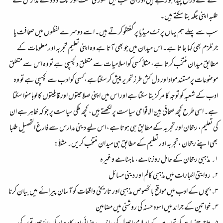
نئے نئے ذرائع پیدا ہو رہے ہیں اور ان سب میں تھوڑی محنت اور تگ و دو سے مدارس کے
طلبہ اپنی جگہ بنا سکتے ہیں۔
سب سے پہلے ہم یہاں پرنٹ میڈیا پر گفتگو کرتے ہیں۔ اسے دوسرے لفظوں میں صحافت یا
جرنلزم بھی کہا جا تا ہے۔ اس میدان میں جو بھی آتا ہے وہ اپنی تعلیم تجربہ اور معلومات کے
مطابق میدان منتخب کرتا ہے، مثلاً کسی کو اسلامیات سے متعلق دلچسپی ہے تو وہ اس سے متعلق
موضوعات پرمستند مواد اور دل کش طرز تحریر پیش کرسکتاہے،کسی کو ادب سے لچسپی ہے تو وہ
ادب کے شعبہ کو توجہ کا مرکز بنا سکتا ہے اور اس میں اپنی صلاحیتوں اور قابلیتوں کا لوہا منوا سکتا
ہے۔ اسی طرح کچھ صحافی بین الاقوامی سیاست پر لکھتے ہیں، کچھ ملکی سیاست پر جو کہ ظاہر ہے ان
کی تعلیم، رجحان اور تجربہ کے مطابق ہی ہوتا ہے، اس لیے دینی مدارس سے فارغ التحصیل طلبا
بھی اپنے رجحان ،تجربہ اور تعلیم کے مطابق ہی میدان منتخب کریں۔ مثلاً:
۱۔ مذہبی رجحان کے حامل روزنامے، ماہنامے وغیرہ
۲۔ روایتی اخبارات میں مذہبی کالم اور دینی مسائل
۳۔ بچوں کے ادب میں مواقع بالخصوص مذہبی اور تاریخی واقعات کو آسان پیرائے میں بیان کرنا
۴۔ خواتین کے جرائد میں اسوہ حسنہ کی روشنی میں مضامین