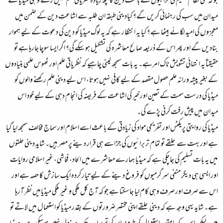
جو کہ ملکی نظام تعلیم کی خرابیوں کے باعث دین کا کچھ زیادہ نظریاتی علم نہیں رکھتے و ہی میڈیا کے
میدان میں سب کی رہنمائی کریں گے؟ کیادینی طبقہ ان طلبہ سے اشاعتِ دین کے ضمن میں
معجزوں کی امید لگائے بیٹھا ہے؟ کیا یہ انتظار ہے کہ یہ لوگ میڈیا کو دین کی دعوت کے لیے ہموار
بنادیں گے اور پھر اس کے ذریعہ صالح معاشرہ کی تشکیل ہو سکے گی؟ اگر ایسا سوچا جارہا ہے تو
حقیقتاً یہ انتہائی تشویش ناک امرہے۔ یہ بات سمجھ لینی چاہیے کہ نظریاتی علم اور ٹھوس علمی بنیادوں
کے بغیر پیشہ ورانہ علم حصول مقصد کے لیے کافی نہیں ہوتا، اس لیے دینی علم رکھنے والوں کو
میڈیا کی درست سمت کے تعین اور خیر کی اشاعت کے فریضہ کی انجام دہی کے لیے خود اس
میدان میں پیش رفت کرنی پڑے گی۔
میڈیا کی روایتی پریکٹس اور تفریحی مواد کی زیادتی کے باعث اسے اسلام اور سماج مخالف سمجھ لیا گیا
ہے اور بہت سے حلقے تو تمام تر برائیوں کی جڑ اسے ہی قرار دینے پر مصر ہیں۔ شاید دینی حلقوں
میں یہ بات تسلیم کی جاچکی ہے کہ میڈیا ہمارے معاشرے میں الحاد، فحاشی، غیر اسلامی روایات
اور ایسی ہی دیگر منفی سرگرمیوں کو فروغ دینے کے لیے تیار کردہ ایک سازش کا حصہ ہے اور
اس سے صرف اور صرف وہی کام لیا جاسکتا ہے جو کہ آج کل ملکی و غیر ملکی میڈیامیں نظر آرہا
ہے۔ شاید یہی وجہ ہے کہ دینی حلقے اپنی مختصر ضرورتوں کے بقدر میڈیا کو استعمال میں لاتے تو