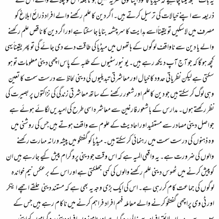
یہ بات سمجھ لینا چاہیے کہ میڈیا کا خود اپنا کوئی نظریہ نہیں ہوتا بلکہ اس کو چلانے والے اس کے
ذریعہ سے اپنے خیالات کی ترسیل کرتے ہیں۔ اگر دین کا علم رکھنے والے افراد ذرائع ابلاغ کو
مصرف میں لاسکیں تو یقیناًاسے ہدایت کا سرچشمہ بنایا جا سکتا ہے اور اگر دین کا ناقص علم رکھنے
والے یا دین سے ناواقف لوگوں کے ہاتھوں میں میڈیا کی طاقت دے دی جائے گی تو پھر یقیناًیہی
کچھ ہو گا کہ جو آج آپ دیکھ رہے ہیں۔ یونیورسٹیوں کے طلبہ کے پاس اچھی دینی معلومات تو ہو
سکتی ہے لیکن نظریاتی حدود کا خیال اور معاشرتی تبدیلیوں کی دینی لحاظ سے درست سمت کا تعین
وہی لوگ کر سکتے ہیں جو دین کاعلم اورشعور رکھنے کے ساتھ معاشرتی زندگی کی نزاکتوں پر بصیرت کی
نظر رکھتے ہوں۔ مدارس کے باشعور فارغین سے معاشرہ اسی طرح کی امیدیں لگائے ہوئے ہے
جو اصل دینی مصادر سے مستفید اور احادیث کے علوم سے واقف ہوتے ہیں جس کی روشنی میں
وہ ذہنوں کی درست سمت میں رہنمائی کر سکتے ہیں۔ میڈیا کوگفتگو میں پیشہ ورانہ مہارت رکھنے
والوں کی ضرورت ہے۔ یہ واقعی المیہ ہے کہ اس وقت جو دینی پروگرام پیش کیے جارہے ہیں ان
کوپیش کرنے میں ٹھوس دینی علم رکھنے والوں کی کمی جھلکتی ہے اور اس کے برعکس نیم خواندہ
لوگوں کی جماعت کام کررہی ہے۔ اس کی ایک بڑی وجہ یہ بھی ہے کہ مستند دینی حلقے اچھے اینکر
اور ٹی وی پراچھی گفتگو کرنے والے معاملہ فہم افراد فراہم کرنے میں ناکام رہے ہیں جس کے