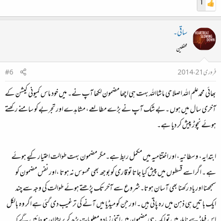
1
ساقی۔
محفلین
فروری 21، 2014
#6
بھائی محمدعلم اللہ اصلاحی ماشااللہ بہت ہی اچھا مضمون لکھا آپ نے۔ میں خود ماس کمیونی کیشن کے
آخری سال میں ہوں ۔بے شک آپ نے بڑے مطالعے، مشاہدے اور تجربے کو سامنے رکھتے
ہوئے نچوڑ پیش کر دیا ہے۔
ابتدایہ، وسطانیہ، اور اختتامیہ میں مکمل ربط ہے۔مگر مضمون بہت طوالت احتیار کیے ہوئے
ہے ۔ اگر اسے قسطوں میں پیش کیا جاتا تو قاری کو بوجھ بھی محسوس نہ ہوتا ،اور نفس مضمون کو
سمجھنا اور یاد رکھنا بھی آسان ہوتا۔شروع سے آخر تک پڑھتے ہوئے طوالت کی وجہ سے چند
ایک باتیں ہی ذہن میں رہ پاتی ہیں ۔ اور جن کو میڈیا میں آنے کی ترغیب دی گئی ہے اگر وہ بالکل
اس فیلڈ سے نابلد ہیں تو ایک ہی مضمون میں اتنی زیادہ معلومات پڑھ کر پریشان ہو جائیں گے کہ