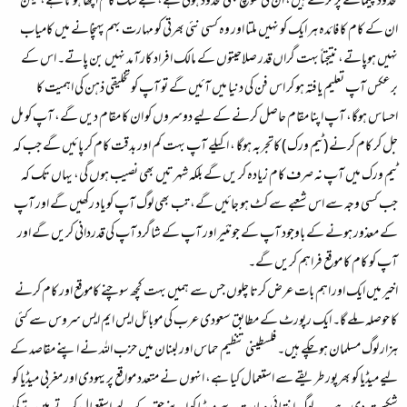
محدود پیمانے پر کرتے ہیں، ان کی سوچ بھی محدود ہوتی ہے، بے شک کام اچھا ہوتا ہے، لیکن
ان کے کام کا فائدہ ہر ایک کو نہیں ملتا اور وہ کسی نئی بھرتی کو مہارت بہم پہنچانے میں کامیاب
نہیں ہوپاتے، نتیجتاً بہت گراں قدر صلاحیتوں کے مالک افراد کارآمد نہیں بن پاتے۔ اس کے
برعکس آپ تعلیم یافتہ ہو کر اس فن کی دنیا میں آئیں گے تو آپ کو تخلیقی ذہن کی اہمیت کا
احساس ہوگا، آپ اپنا مقام حاصل کرنے کے لیے دوسروں کو ان کا مقام دیں گے، آپ کو مل
جل کر کام کرنے (ٹیم ورک ) کاتجربہ ہوگا ، اکیلے آپ بہت کم اور بدقت کام کر پائیں گے جب کہ
ٹیم ورک میں آپ نہ صرف کام زیادہ کر یں گے بلکہ شہرتیں بھی نصیب ہوں گی، یہاں تک کہ
جب کسی وجہ سے اس شعبے سے کٹ ہو جائیں گے، تب بھی لوگ آپ کو یاد رکھیں گے اور آپ
کے معذور ہونے کے باوجود آپ کے جونئیر اور آپ کے شاگرد آپ کی قدردانی کریں گے اور
آپ کو کام کا موقع فراہم کریں گے۔
اخیر میں ایک اور اہم بات عرض کرتا چلوں جس سے ہمیں بہت کچھ سوچنے کاموقع اور کام کرنے
کا حوصلہ ملے گا۔ ایک رپورٹ کے مطابق سعودی عرب کی موبائل ایس ایم ایس سروس سے کئی
ہزار لوگ مسلمان ہو چکے ہیں۔ فلسطینی تنظیم حماس اور لبنان میں حزب اللہ نے اپنے مقاصد کے
لیے میڈیا کو بھرپور طریقے سے استعمال کیا ہے، انہوں نے متعدد مواقع پر یہودی اور مغربی میڈیا کو