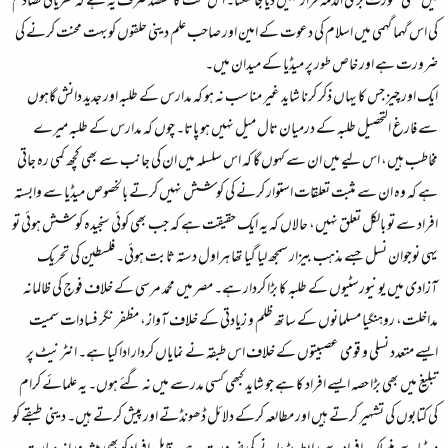
میں کسی صورت بری الذمہ قرار نہیں دیا جاسکتا۔ اس بحث کا مقصد صرف یہ ہے کہ نظریاتی تصادم
کی اس گہما گہمی میں اسلام کی دعوت کے امین اور صاحب علم دینی حلقوں کوبہت محنت کرنے کی
ضرورت ہے اور خاص طور پر میڈیا کے میدان میں۔
ایک اور چیز جس کا یہاں ذکر کرنا شاید غیر مناسب نہ ہو کہ مدارس کے طلبہ اور جدید دانش گاہوں
سے فارغ التحصیل طلبہ کے درمیان تال میل نہیں ہو پاتا۔ چوں کہ مدارس کے طلبہ میرے
مخاطب ہیں، اس لیے میں ان سے کہوں گا کہ اس سلسلہ میں ان کی جانب سے بھی کچھ کمی رہ جاتی
ہے کہ وہ ان سے مثبت تعلقات استوار کرنے کی کوشش نہیں کرتے بالخصوص میڈیا سے وابستہ
افراد سے تو بالکل تعلق نہیں، حالاں کہ یہ ایک حقیقت ہے کہ جب بھی کوئی سنجیدہ کوشش ہوئی تو
یہی نوجوان نسل جسے مذہب بیزار سمجھ لیا گیا تھا ہراول دستہ ثابت ہوئی۔ فلسطین کی تحریک
آزادی میں یونیورسٹیوں کے طلبہ کا بڑا کردار ہے۔ مصر میں محمد مرسی کے خلاف فوج کی ظالمانہ
مداخلت، روہنگیا مسلمانوں کے ساتھ ظلم و زیادتی کے خلاف آواز، مظفر نگر فسادات سمیت
ایسے متعدد نسلی و قومی عصبیتوں کے خلاف اس طبقہ نے نمایاں کردار ادا کیا ہے۔ انٹرنیٹ پر
تبلیغ میں بھی بڑا حصہ ایسے افراد کا ہے جو شاید کبھی کسی مدرسے میں نہ گئے ہوں۔ یہ علمائے کرام
کی کتابوں کی تشہیر کرتے ہیں اور مطالعہ کرکے دلائل ڈھونڈتے اور پیش کرتے ہیں۔ دینی طبقے کو