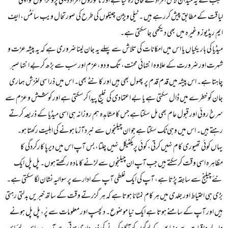
سبب سے یہ میدان لائق افراد سے خالی رہ گیا ہے اور ناموزوں افراد دینی پروگراموں کو اپنی
لیاقت کے مطابق پیش کررہے ہیں ۔ٹیلی ویژن چینلوں کی طرح کی صورتحال ویب سائٹس، ایف
ایم ریڈیوز وغیرہ میں بھی دیکھی جاسکتی ہے۔
میڈیا کی باریکیاں یا اس میں امکانات کی تلاش سے پہلے یہ جان لینا ضروری ہے کہ یہ پیشہ عزت و
شہرت اور ضرورت کے علاوہ انتہائی محنت، تگ و دو،عزم اور سب سے بڑھ کربے انتہا صبر
چاہتا ہے۔ اس پیشہ میں قدم قدم پر پھول بھی ہیں اور کانٹے بھی۔ اس میں ذرا سی لغزش ہماری
جان کو خطرے میں ڈال سکتی ہے یا بے اعتمادی کی خلیج پیدا کرسکتی ہے اور کوشش و عزم سے
سرخ روئی اور قبول عام بھی مل سکتاہے جس کا مشاہدہ ہم روزانہ ہی اسی میڈیا کے ذریعہ کرتے
رہتے ہیں۔ اس میں وہی ٹک سکتا ہے جو ان چیلنجوں سے نبردآزما ہونے کی اہلیت رکھتا ہو۔
یہاں کوئی تھیوری کام نہیں کرتی، کوئی پریکٹیکل نہیں چلتا، بس آپ اس میں دیرپا کارکردگی کا
مظاہرہ اسی وقت کرسکتے ہیں جب آپ ان چیلنجوں سے لڑنے کا مادہ رکھتے ہوں۔ پل پل ایک
نئے چیلنج سے سابقہ پڑتا ہے، آپ کی ایک غلطی آپ کے ادارے پر سوالیہ نشان لگا سکتی ہے۔
بڑی ہی احتیاط اور جلدی میں ہر کام نمٹانا ہوتا ہے کہ ہر گزرتے وقت کے ساتھ خبریں بدلتی رہتی
ہیں اور آپ کے سامنے ہوتا ہے ایک نیا موضوع۔ دلچسپ اور معلومات سے پْر، پل پل ہونے