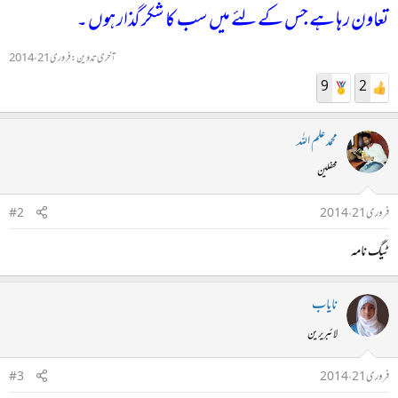
تعاون رہا ہے جس کے لئے میں سب کا شکر گذار ہوں ۔
آخری تدوین:
فروری 21، 2014
9
2
محمد علم اللہ
محفلین
فروری 21، 2014
#2
ٹیگ نامہ
نایاب
لائبریرین
فروری 21، 2014
#3