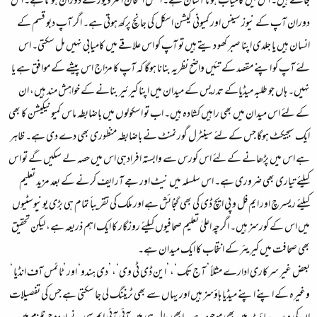
جاتے ہیں۔ اس میں کامیاب ہونا آسان ہے۔ اصل امتحان انٹرویوز کے دوران ہوتا ہے۔ اس
دوران آپ کے نیوز سینس اور کمیونی کیشن اسکل کی جانچ پرکھ ہوتی ہے۔ اگر آپ دبو قسم کے
انسان ہیں یا جلدی اپنا صبر کھو دیتے ہیں تو آپ کو اس علاقے میں کامیابی نہیں مل سکتی۔ اس
لئے آپ کو اپنے مقصد کے تئیں واضح نظریہ بنانا ہوگا کہ آپ کا مزاج اس پیشے کے موافق ہے یا
نہیں۔ ہاں جو طلبہ میڈیاکے تدریس کے میدان میں اپنا کیرئیر بنانے کے خواہش مند ہیں، ان
کے لئے اس میدان میں بھی راہیں کشادہ ہیں۔ اب تو اسکولوں میں باضابطہ ماس کمیونیکیشن کا بھی
ایک سبجیکٹ ہوگا جس کے لئے سینٹرل گورنمنٹ نے باضابطہ منظوری بھی دے دی ہے۔ ظاہر
ہے اس میں پڑھانے کے لئے اس کورس سے وابستہ افرادہی اس میں حصہ لے سکیں گے تو اس
کیلئے تیاری بھی ضروری ہے۔ اس سلسلہ میں نیٹ اور جے آر ایف کرنے کے بعد مزید تعلیم
کیلئے ریسرچ اور ایم فل و پی ایچ ڈی کی بھی گنجائش ہے اور ملک کی تقریباً تمام ہی بڑی یونیوسٹیوں
میں اس کے کورسز ہیں۔ اگرچہ اعلیٰ تعلیم صحافیوں کیلئے روزگار کا ایک اہم ذریعہ ہے، لیکن تحقیق
بھی صحافت میں کیریئر کے انتخاب کا ایک میدان ہے۔
بعض غیر سرکاری ادارے مثلاً ’ آج تک‘، ’این ڈی ٹی وی‘، ’دی ہندو‘ اور ’ٹائمس آف انڈیا ‘
وغیرہ کے اپنے اپنے میڈیا ہاؤسز ہیں اور یہاں سے بھی ٹریننگ لی جا سکتی ہے جس کی تفصیلات