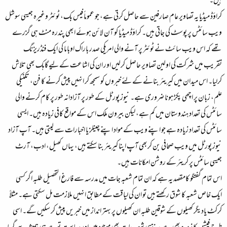
ہیں۔
کراؤڈ میڈیا یہ تصاویر عام صارفین سے حاصل کرتی ہے، جو عموماً فیس بک، ٹوئٹر وغیرہ جیسی سوشل
ویب سائٹس پر پوسٹ کی جاتی ہیں۔ کراؤڈ میڈیا کو آن لائن ہوئے ابھی پندرہ منٹ ہی گزرے
تھے کہ اس ویب سائٹ نے ٹوئٹر پر آنے والی امریکی صدر باراک اوباما کی ایک فنڈریزنگ
تقریب میں شرکت کی اولین تصاویر حاصل کرلیں اور ان کی اشاعت کے لیے گاہک بھی تلاش
کرلیا۔ اس میدان میں کیریئر بنانے کے لئے خبروں کو سمجھ کر انہیں پیش کرنے کا فن، تکنیکی
علم، زبان پر اچھی پکڑ ہونا ضروری ہے۔ نیوز پورٹل کے طور پر آزادانہ طور پر کام کرنے والی
سائٹس کی تعداد ہندوستان میں کم ہے، لیکن بیرون ملک اس کے مواقع کافی زیادہ ہیں۔ ایسی
سائٹس کی تعداد زیادہ ہے جو اپنے ویب کے مواد اپنے چینلز یا اخبارات سے لیتی ہیں۔ آپ آزاد
نیوز پورٹل میں ویب صحافی بن کربھی آپ اپنا کیریئر بنا سکتے ہیں، یہاں کھیل، ادب، آرٹ
جیسی سائٹس پر کریئر کے روشن امکانات ہیں۔
اس تمام گفتگو کامقصد یہ ہے کہ ان تمام شعبہ جات میں مدرسہ سے فارغ التحصیل طلبہ اگر کسی
ایک خاص شعبہ کا شوق رکھتے ہیں تو ان کی لیاقت کے مطابق انہیں ملازمت مل سکتی ہے۔ مثلاً
کرکٹ یادیگر کھیلوں کے شوقین طلبہ ان کھیلوں پر بہتر انداز میں خبریں پیش کر سکیں گے۔ اسی