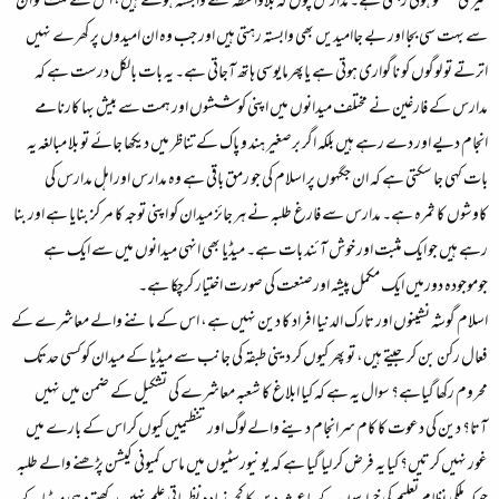
میری گفتگو ہوتی رہتی ہے۔ مدارس چوں کہ بلاواسطہ ملتسے وابستہ ہوتے ہیں، اس لئے ملت کو ان
سے بہت سی بجا اور بے جاامیدیں بھی وابستہ رہتی ہیں اور جب وہ ان امیدوں پر کھرے نہیں
اترتے تو لوگوں کو ناگواری ہوتی ہے یاپھرمایوسی ہاتھ آجاتی ہے۔ یہ بات بالکل درست ہے کہ
مدارس کے فارغین نے مختلف میدانوں میں اپنی کوششوں اور ہمت سے بیش بہا کارنامے
انجام دیے اور دے رہے ہیں بلکہ اگر برصغیر ہند و پاک کے تناظر میں دیکھا جائے تو بلا مبالغہ یہ
بات کہی جا سکتی ہے کہ ان جگہوں پر اسلام کی جو رمق باقی ہے وہ مدارس اور اہل مدارس کی
کاوشوں کا ثمرہ ہے۔ مدارس سے فارغ طلبہ نے ہر جائز میدان کو اپنی توجہ کا مر کز بنایا ہے اور بنا
رہے ہیں جو ایک مثبت اور خوش آئند بات ہے۔ میڈیا بھی انہی میدانوں میں سے ایک ہے
جوموجودہ دورمیں ایک مکمل پیشہ اورصنعت کی صورت اختیار کرچکا ہے۔
اسلام گوشہ نشینوں اور تارک الدنیا افراد کا دین نہیں ہے، اس کے ماننے والے معاشرے کے
فعال رکن بن کر جیتے ہیں، تو پھر کیوں کر دینی طبقہ کی جانب سے میڈیا کے میدان کوکسی حدتک
محروم رکھا گیاہے؟ سوال یہ ہے کہ کیا ابلاغ کا شعبہ معاشرے کی تشکیل کے ضمن میں نہیں
آتا؟ دین کی دعوت کا کام سرانجام دینے والے لوگ اور تنظیمیں کیوں کر اس کے بارے میں
غور نہیں کرتیں؟ کیا یہ فرض کر لیا گیا ہے کہ یونیورسٹیوں میں ماس کمیونی کیشن پڑھنے والے طلبہ