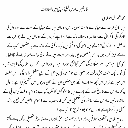
فارغین مدارس کیلئے میڈیا میں امکانات​
محمد علم اللہ اصلاحی​
میں کافی عرصہ سے میڈیا سے وابستہ ہوں۔ اس دوران میں نے میڈیا کے بہت سے اداروں کی
کارکردگی کا گہرائی سے مطالعہ اور مشاہدہ کیاہے اور اپنے کیریئر کے دوران میں نے جو تجربات
حاصل اور جو نتائج اخذ کیے ہیں انہی کی روشنی میں نیک نیتی کے جذبہ سے یہ مضمون آپ کے
سامنے پیش کررہا ہوں۔ اس مضمون میں بقدرِ ضرورت میں نے اپنی طالب علمانہ رائے کااظہار
بھی کیا ہے جس سے اختلاف کی مکمل گنجائش موجود ہے۔ باوجود اس کے اس عنوان کی طرف آپ
کی توجہ ایک مثبت پیش رفت ہوسکتی ہے جو آئندہ کی پیڑھی کے لیے مشعل راہ ہوگی۔ اس سلسلہ
میں میرے ذہن میں کچھ سوالات اٹھے ہیں جنہیں میں نے تین درجوں میں تقسیم کیا ہے: اول
یہ کہ مدارس سے فارغ طلبہ کے بارے میں عام لوگوں کا نظریہ کیا ہے؟ دوم، وقت کی تبدیلی کے
ساتھ فارغین مدارس نے معاشرہ کی تشکیل میں کس قدر حصہ لیا ہے؟ سوم، انہیں کس نہج پر لائحہ
عمل تیار کرنا چاہیے اور ان کا موجودہ طریق کار کیا ہے؟
اس سلسلہ میں مختلف مواقع پر مدارس اورعصری دانش گاہوں سے فارغ التحصیل لوگوں سے اکثر