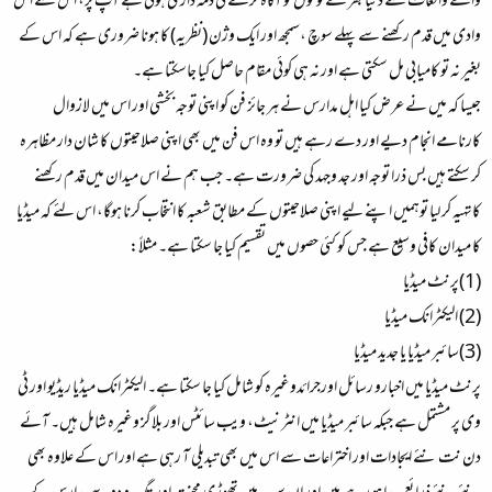
والے واقعات سے دنیا بھر کے لوگوں کو آگاہ کرنے کی ذمہ داری ہوتی ہے آپ پر، اس لئے اس
وادی میں قدم رکھنے سے پہلے سوچ ،سمجھ اور ایک وژن (نظریہ) کا ہونا ضروری ہے کہ اس کے
بغیر نہ تو کامیابی مل سکتی ہے اور نہ ہی کوئی مقام حاصل کیا جاسکتا ہے۔
جیسا کہ میں نے عرض کیا اہل مدارس نے ہر جائز فن کو اپنی توجہ بخشی اور اس میں لازوال
کارنامے انجام دیے اور دے رہے ہیں تو وہ اس فن میں بھی اپنی صلاحیتوں کا شان دار مظاہرہ
کر سکتے ہیں بس ذرا توجہ اور جد وجہد کی ضرورت ہے۔ جب ہم نے اس میدان میں قدم رکھنے
کاتہیہ کر لیا توہمیں اپنے لیے اپنی صلاحیتوں کے مطابق شعبہ کا انتخاب کرنا ہوگا، اس لئے کہ میڈیا
کا میدان کافی وسیع ہے جس کو کئی حصوں میں تقسیم کیا جا سکتا ہے۔ مثلاً:
(1)پرنٹ میڈیا
(2) الیکٹرانک میڈیا
(3)سائبر میڈیا یا جدید میڈیا
پرنٹ میڈیا میں اخبارو رسائل اورجرائدوغیرہ کو شامل کیا جا سکتا ہے۔ الیکٹرانک میڈیا ریڈیو اور ٹی
وی پر مشتمل ہے جبکہ سائبر میڈیا میں انٹرنیٹ، ویب سائٹس اور بلاگز وغیرہ شامل ہیں۔ آئے
دن نت نئے ایجادات اور اختراعات سے اس میں بھی تبدیلی آ رہی ہے اور اس کے علاوہ بھی