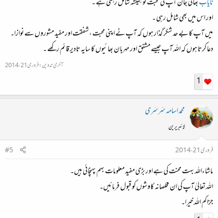
نایاب
بھائی جان آپ کی محبت تو ہمیشہ شامل رہتی ہے ۔
اور اس میں بھی شامل رہی ۔
میں آپ کا بے حد شکر گذار ہوں کہ آپ نے اپنی محبت ،شفقت اور مفید مشوروں سے نوازا۔
دعا کرتا ہوں کہ اللہ آپ جیسے مشفق اور مہربان بھائیوں کا سایہ تادیر قائم رکھے ۔
آخری تدوین:
فروری 21، 2014
1
محمد اسامہ سَرسَری
لائبریرین
فروری 21، 2014
#5
ماشاءاللہ بہت محنت کی ہے اور بڑی مفید معلومات بہم پہنچائی ہیں۔
اللہ تعالیٰ آپ کی ان مخلصانہ کاوشوں کو قبول فرمائیں۔
جزاکم اللہ خیرا۔