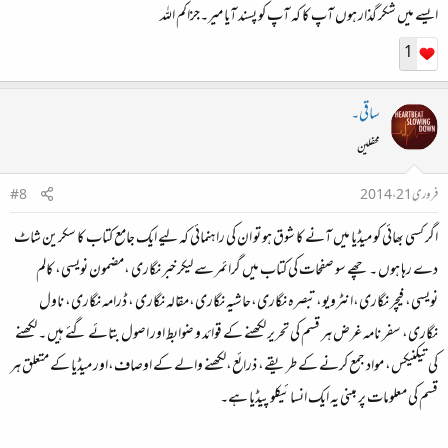
ایسے میں شکر گذار ہوں آپ کا کہ آپ کو پسند آیا میر۔جزاکم اللہ
1
ساقی۔
محفلین
فروری 21، 2014
#8
اگر کسی بھائی کو میڈیا میں آنے کا شوق ہو تو ان کی راہنمائی کہ لیے ایک جامع کتاب کا سکرین شاٹ
دے رہا ہوں ۔ چھے سو صفحات کی کتاب میں گرائمر سے لیکر خبر نگاری ،مضمون نویسی، کالم
نویسی، فیچر نگاری،انٹرویو،تبصرہ نگاری،حاشیہ نگاری،مقالہ نگاری ، ڈرامہ نگاری، ناول
نگاری، سفر نامہ غرض ہر قسم کی تحریر لکھنے کے قوائد و ضوابط اور اصول بتائے گئے ہیں ۔ لکھنے
کی تیکنیکس، مواد جمع کرنے کے طریقے، ذرائع،لکھنے والے کے اوصاف،اور میڈیا کے متعلق ہر
قسم کی معلومات پر مبنی یہ ایک انسائیکلو پیڈیا ہے۔