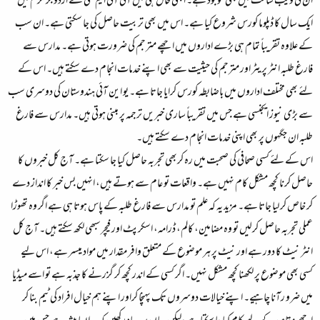
ان کی ویب سائٹ میں بھی موجود ہے۔ ابھی حال ہی میں آئی آئی ایم سی نے اردو جرنلزم میں
ایک سال کا ڈپلوما کورس شروع کیا ہے۔ اس میں بھی تربیت حاصل کی جا سکتی ہے۔ ان سب
کے علاوہ تقریباً تمام ہی بڑے اداروں میں اچھے مترجم کی ضرورت ہوتی ہے۔ مدارس سے
فارغ طلبہ انٹر پریٹر اور مترجم کی حیثیت سے بھی اپنے خدمات انجام دے سکتے ہیں۔ اس کے
لئے بھی مختلف اداروں میں باضابطہ کورس کرایا جاتا ہے۔ یو این آئی ہندوستان کی دوسری سب
سے بڑی نیوز ایجنسی ہے جس میں تقریباً ساری خبریں ترجمہ پر مبنی ہوتی ہیں۔ مدارس سے فارغ
طلبہ ان جگہوں پر بھی اپنی خدمات انجام دے سکتے ہیں۔
اس کے لئے کسی صحافی کی صحبت میں رہ کربھی تجربہ حاصل کیا جا سکتا ہے۔ آج کل خبروں کا
حاصل کرنا کچھ مشکل کام نہیں ہے۔ واقعات تو عام سے ہوتے ہیں، انہیں بس خبر کا انداز دے
کر خاص کر لیا جاتا ہے۔ مزید یہ کہ علم تو مدارس سے فارغ طلبہ کے پاس ہوتا ہی ہے اگر وہ تھوڑا
عملی تجربہ حاصل کرلیں تو وہ مضامین، کالم، ڈرامہ، اسکرپٹ اور فیچرسبھی لکھ سکتے ہیں۔ آج کل
انٹر نیٹ کا دور ہے اور نیٹ پر ہر موضوع کے متعلق وافر مقدار میں مواد میسر ہے، اس لیے
کسی بھی موضوع پر لکھنا کچھ مشکل نہیں۔ اگر کسی کے اندر کچھ کر گزرنے کا جذبہ ہے تو اسے میڈیا
میں ضرو رآنا چاہیے۔ اپنے خیالات دوسروں تک پہنچا کراور اپنے ہم خیال افراد کی ٹیم بنا کر