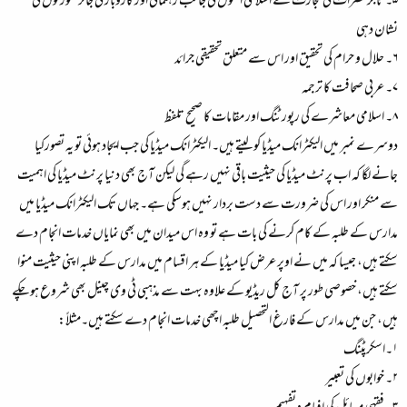
۵۔ تاجر حضرات کی تجارت کے اسلامی اصول کی جانب رہنمائی اور کاروبار کی جائز صورتوں کی
نشان دہی
۶۔ حلال و حرام کی تحقیق اور اس سے متعلق تحقیقی جرائد
۷۔ عربی صحافت کا ترجمہ
۸۔ اسلامی معاشرے کی رپورٹنگ اور مقامات کا صحیح تلفظ
دوسرے نمبر میں الیکٹرانک میڈیا کو لیتے ہیں۔ الیکٹرانک میڈیا کی جب ایجاد ہوئی تو یہ تصورکیا
جانے لگا کہ اب پرنٹ میڈیا کی حیثیت باقی نہیں رہے گی لیکن آج بھی دنیا پرنٹ میڈیا کی اہمیت
سے منکر اور اس کی ضرورت سے دست بردار نہیں ہوسکی ہے۔ جہاں تک الیکٹرانک میڈیا میں
مدارس کے طلبہ کے کام کرنے کی بات ہے تو وہ اس میدان میں بھی نمایاں خدمات انجام دے
سکتے ہیں، جیسا کہ میں نے اوپر عرض کیا میڈیا کے ہر اقسام میں مدارس کے طلبہ اپنی حیثیت منوا
سکتے ہیں، خصوصی طور پر آج کل ریڈیو کے علاوہ بہت سے مذہبی ٹی وی چینل بھی شروع ہو چکے
ہیں، جن میں مدارس کے فارغ التحصیل طلبہ اچھی خدمات انجام دے سکتے ہیں۔مثلاً:
۱۔اسکرپٹنگ
۲۔ خوابوں کی تعبیر