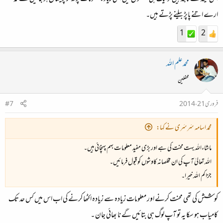
ارے اتنے پاپڑ بیلنے پڑتے ہیں۔
1
2
محمد علم اللہ
محفلین
فروری 21، 2014
#7
محمد اسامہ سَرسَری نے کہا:
ماشاءاللہ بہت محنت کی ہے اور بڑی مفید معلومات بہم پہنچائی ہیں۔
اللہ تعالیٰ آپ کی ان مخلصانہ کاوشوں کو قبول فرمائیں۔
جزاکم اللہ خیرا۔
کوشش کی تھی محنت کرنے اور معلومات زیادہ سے زیادہ اکٹھا کرنے کی اب اس میں کس حد تک
کامیاب ہو سکا یہ تو آپ لوگ ہی بتائیں گے نا بھائی جان ۔