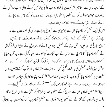
جاتا ہے۔ یوں تو صحافت کے روایتی نمونوں میں بھی قارئین کی شمولیت خطوط، تجاویز اور آراء
کے ذریعہ رہی ہے، تاہم انٹرنیٹ پر بلاگز اور ویب وڈیو کی ترسیل کرنے والی ویب سائٹس نے
نہ صرف عوامی صحافت کو نئے خطوط پر استوار کیا ہے بلکہ اسے ویب ٹو کے نام سے پہچانے
جانے والے انٹرنیٹ کے اوتار کا اہم جز بنا دیا ہے۔
اسی کی ایک شکل کراؤڈ میڈیا بھی ہے جو تیزی سے فروغ پا رہا ہے، جس کی صورت یہ ہے کہ
رپورٹرز اپنے آرٹیکلز کے لیے اپنے اسمارٹ فونز کے ذریعے تصاویر اور وڈیوز بناتے ہیں۔
ذرائع ابلاغ کی دنیا میں سوشل میڈیا کے طفیل وجود میں آنے اور فروغ پانے والی اس فوٹو گرافی
نے ’’کراؤڈ میڈیا‘‘ کا نام پایا ہے، جس نے اب تجارت کی صورت اختیار کرلی ہے۔ یہ تجربہ میڈیا
کے اداروں کا اس قدر مددگار ثابت ہوا ہے کہ وہ اپنے فوٹوگرافرز پر انحصار کرنے کے بہ جائے
سوشل میڈیا فوٹو جرنلسٹس کی بروقت کھینچی گئی اور بہتر سے بہتر تصاویر کا انتخاب کرسکتے ہیں۔ اس
سلسلے میں ’’کراؤڈ میڈیا‘‘ کی ویب سائیٹ پرنٹ اور الیکٹرانک میڈیا دونوں کی معاون ثابت
ہورہی ہے۔ یہ ویب سائٹ اپنے خودکار سرچنگ سسٹم کے ذریعے روزانہ کھینچی جانے
والی 150ملین تصاویر میں سے سرچ کرکے مطلوبہ تصاویر فراہم کرسکتی ہے، اس طرح درکار
وقت میں تصاویر کے خزانے سے کسی نیوز اسٹوری سے متعلق تصاویر بہ آسانی دست یاب ہوجاتی