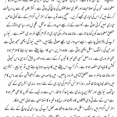
گروپ ڈسکشن بھی ہوتا ہے۔ تحریری امتحان میں اسٹوڈنٹس کی تحریری صلاحیت، جنرل اور عام
معلومات، تجزیہ کی صلاحیت اور فطری صلاحیتوں کی جانچ کی جاتی ہے۔ اکثر طلبہ مجھ سے یہ دریافت
کرتے ہیں کہ اس کی تیاری کیسے کریں۔ صحیح بات تو یہ ہے کہ انٹرنس اگزام کے لئے کوئی خاص
تیاری نہیں کرنی ہوتی ہے، ٹیسٹ کے ذریعے امیدوارکے سوشل، کلچرل اور سیاسی ایشوزکے
متعلق معلومات کو پرکھا جاتا ہے۔ حالات حاضرہ کی تیاری جرنلزم کیلئے ضروری عنصر ہے۔ نیوز پر
آپ کی پکڑ ہونی چاہیے۔ ایسے امیدوار ہی اچھے صحافی بنتے ہیں، جنہیں نیوز کی اچھی سمجھ ہوتی ہے
اور جن کی رائٹنگ اسکل اچھی ہوتی ہے۔ علاوہ ازیں، ان کا اپنے پیشے سے نباہنے کاعزم ہونا
بھی ضروری ہے۔ دراصل کسی بھی خبر کا تجزیہ کرکے اسے سادہ طور پر پیش کرنا ہی ماس کمیونی
کیشن کا بنیادی مقصد ہوتا ہے۔ اگر آپ اس پیشے میں کامیاب ہونا چاہتے ہیں تو نیوز پیپر، میگزین
اور حالات حاضرہ سے متعلق کتابیں ضرور پڑھیں۔ میں جامعہ ملیہ سے گریجویشن کے بعد ماس کام
میں داخلہ لینا چاہتا تھا تو ہر روز انٹرنس اگزام کی تیاری کے لئے اردو ،ہندی انگریزی کے کئی
لیڈنگ نیوز پیپر اور میگزین پابندی سے پڑھا کرتا تھا۔ اس سے ہر ایک کے نظریہ کا بھی علم ہوتا
ہے اس کے لئے ٹی وی چینلوں کا دیکھنا اور ریڈیو وغیرہ کا سننا مفید سے خالی نہیں ہوگا۔
انٹرنس اگزام میں رائٹنگ اسکل اور حالات واقعات محض آپ کی بیداری کی جانچ کے لئے کئے