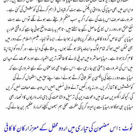
شکست دی ہے۔ یہ لوگ انتہائی مہارت سے میڈیا کو اپنے حق کے لیے استعمال کرتے ہیں۔ترکی
و ایران میں بھی میڈیا کی روایتی پریکٹس سے ہٹ کر متبادل فراہم کرنے کی کوشش کی گئی ہے۔
ضرورت صرف اس بات کی ہے کہ اگر یہ سب منظم طریقے سے ہونے لگے تو اس سے بہت
نفع بخش اور دور رس نتائج حاصل کیے جا سکتے ہیں،تاہم یہ بات واضح ہونی چاہیے کہ وقتی طور پر
میڈیا پر کسی خاص گروہ کا غلبہ دیکھ کر پریشان نہ ہوا جائے۔ ایسا تو انبیاء علیہم السلام کے دور میں
بھی ممکن نہیں ہوا کہ تمام لوگ ہدایت یافتہ ہوگئے ہوں۔ یہ مقابلے کی دنیا ہے، ہر گروہ کو اپنا اپنا
کام کرنا ہوتا ہے۔ میڈیا معاشرہ میں تبدیلی لانے کا طاقتور ترین ہتھیار ہے اور دعوت کے میدان
میں اس کی ضرورت بڑھتی ہی جا رہی ہے، اس لیے داعی جماعتوں کے لیے ضروری ہے کہ
میڈیا سے دور رہنے کی پالیسی پر نظر ثانی کرتے ہوئے اسے اپنے حق میں استعمال کرنے کی
کوششوں کا آغاز کریں۔ورنہ یاد رکھیں آنے والی نسلیں ہمیں اس وجہ سے معاف نہیں کریں
گی،کیونکہ اکیسویں صدی میں دعوت دین کی ترسیل و اشاعت کی بڑی ذمہ داریوں کا انحصار بھی
میڈیا پر ہی ہوگا اورمیڈیا سے پرہیزو گریزکی حکمت عملی ہم سبھوں کیلئے خسارۂ عظیم بن جائے گی۔
نوٹ : اس مضمون کی تیاری میں اردو محفل کے معزز ارکان کا کافی