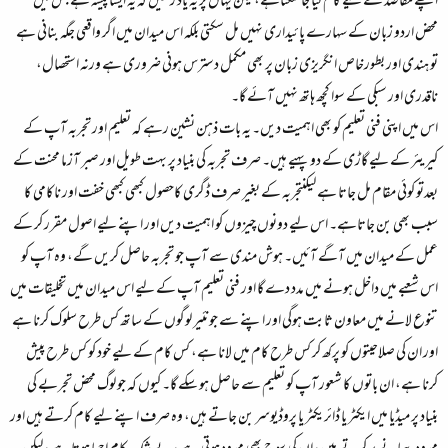
اچھے مقاصد کے لیے کام کیا جا سکتاہے،لیکن یہاں پر یہ یاد رکھیں کہ یہ ایسا پیشہ ہے جس میں
محض اردو زبان کے سہارے پائیداری نہیں مل سکتی بلکہ اس میدان میں اگر واقعی جگہ بنانی ہے
تو ہندی اور بطورخاص انگریزی زبان پر بھی مکمل دسترس ہونی ضروری ہے ورنہ استحصال،
ناقدری اور سبکی کے سوا کچھ ہاتھ نہیں آئے گا۔
اس میں اپنی فنی تعلیم کو بھی اہمیت دیں۔ یہ بات ذہن نشین رہے کہ تعلیم اور تجربہ آپ کے
کیریئر کے لیے گاڑی کے دو پہیے ہیں۔ صرف تجربہ کی بنیاد پر بہت طویل اور صبر آزما محنت کے
بعدتو کوئی مقام مل جاتا ہے لیکنتجربہ کے بغیر صرف ڈگری کاحصول کبھی کبھی خفت اور ناکامی کا
سبب بھی بن جاتاہے۔ اس لیے دونوں چیزوں کو اہمیت دیں اور اپنے لیے اصول مقرر کر کے
عمل کے میدان میں آگے آئیں۔ ہوش مندی سے آپ جو تجربہ حاصل کریں گے، وہ آپ کو
اس شعبے میں داخل ہونے میں مدد دے گا اور فنی تعلیم آپ کے لیے اس میدان میں تخلیقات میں
تنوع لانے میں معاون ثابت ہوگی اور اپنے سے جونئیر لوگوں کے ساتھ کس طرح سلوک کرنا ہے
اور ان کی صلاحیتوں کو پرکھ کر کس طرح کام میں لانا ہے، کس کام کے لیے خود کو کس طرح پیش
کرنا ہے، ان باتوں کا شعور آپ کو تعلیم سے حاصل ہو سکے گا۔ کیوں کہ جو لوگ محض تجربے کی
بنیاد پر میڈیا میں ایکٹر یا ڈائریکٹر یا پروڈیوسر بن جاتے ہیں، وہ صرف اپنے لیے کام کرتے ہیں اور