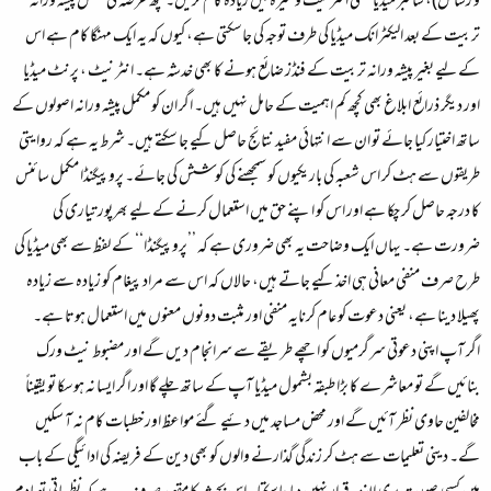
و رسائل)، سائبر میڈیا یعنی انٹرنیٹ وغیرہ میں زیادہ کام کریں۔ کچھ عرصہ کی مکمل پیشہ ورانہ
تربیت کے بعد الیکٹرانک میڈیا کی طرف توجہ کی جاسکتی ہے، کیوں کہ یہ ایک مہنگا کام ہے اس
کے لیے بغیر پیشہ ورانہ تربیت کے فنڈز ضائع ہونے کا بھی خدشہ ہے۔ انٹرنیٹ ، پرنٹ میڈیا
اور دیگر ذرائع ابلاغ بھی کچھ کم اہمیت کے حامل نہیں ہیں۔ اگر ان کو مکمل پیشہ ورانہ اصولوں کے
ساتھ اختیار کیا جائے تو ان سے انتہائی مفید نتائج حاصل کیے جا سکتے ہیں۔ شرط یہ ہے کہ روایتی
طریقوں سے ہٹ کر اس شعبہ کی باریکیوں کو سمجھنے کی کوشش کی جائے۔ پروپیگنڈا مکمل سائنس
کا درجہ حاصل کر چکا ہے اور اس کو اپنے حق میں استعمال کرنے کے لیے بھرپور تیاری کی
ضرورت ہے۔ یہاں ایک وضاحت یہ بھی ضروری ہے کہ ’’پروپیگنڈا‘‘ کے لفظ سے بھی میڈیا کی
طرح صرف منفی معانی ہی اخذ کیے جاتے ہیں، حالاں کہ اس سے مراد پیغام کو زیادہ سے زیادہ
پھیلا دینا ہے، یعنی دعوت کو عام کرنایہ منفی اور مثبت دونوں معنوں میں استعمال ہوتا ہے۔
اگر آپ اپنی دعوتی سرگرمیوں کو اچھے طریقے سے سرانجام دیں گے اور مضبوط نیٹ ورک
بنائیں گے تو معاشرے کا بڑا طبقہ بشمول میڈیا آپ کے ساتھ چلے گا اور اگر ایسا نہ ہوسکا تو یقیناً
مخالفین حاوی نظر آئیں گے اور محض مساجد میں دئیے گئے مواعظ اور خطبات کام نہ آ سکیں
گے۔ دینی تعلیمات سے ہٹ کر زندگی گذارنے والوں کو بھی دین کے فریضہ کی ادائیگی کے باب