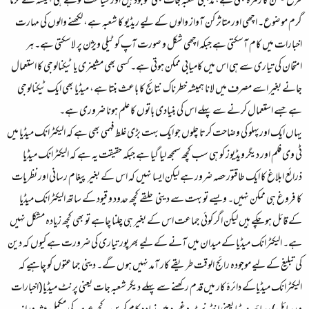
طرح فیشن کا زمرہ بھی ہے، مذہبی شعبہ جات بھی موجود ہیں اور سیاست توہے ہی ہمیشہ سے گرما
گرم موضوع۔ اچھی اور متاثر کن آواز والوں کے لیے ریڈیو کا شعبہ ہے، لکھنے والوں کی مہارت
اخبارات میں کام آسکتی ہے جبکہ اچھی شکل و صورت آپ کو ٹیلی ویژن پر لاسکتی ہے۔ ہر
امتحان کی تیاری سے ہی اس میں کامیابی ممکن ہوتی ہے۔ کسی بھی مشینری یا ٹیکنالوجی کا استعمال
جانے بغیر اسے مصرف میں لانا ہمیشہ خطرناک نتائج کا باعث بنتا ہے، میڈیا بھی ایک ٹیکنالوجی
ہے جسے استعمال کرنے سے پہلے اس کی بنیادی باتوں کا علم ہونا ضروری ہے۔
یہاں ایک اورپہلو کی وضاحت کرتا چلوں جو ایک بہت بڑی غلط فہمی بھی ہے کہ الیکٹرانک میڈیا میں
ٹی وی فلم اور دیگر ویڈیوز کو ہی سب کچھ سمجھ لیا گیا ہے جبکہ حقیقت یہ ہے کہ الیکٹرانک میڈیا
ذرائع ابلاغ کا ایک طاقتور حصہ ضرور ہے لیکن ایسا نہیں کہ اس کے بغیر پیغام رسانی اور نظریات
کا فروغ ہی ممکن نہیں۔ ویسے تو بہت سے دینی حلقے کچھ حدود و قیود کے ساتھ الیکٹرانک میڈیا
کے قائل ہو چکے ہیں لیکن اگر کوئی جماعت اس کے بغیر ہی چلنا چاہے تو بھی کچھ زیادہ مشکل نہیں
ہے۔ الیکٹرانک میڈیا کے میدان میں آنے کے لیے بھرپور تیاری کی ضرورت ہے کیوں کہ دین
کی تبلیغ کے لیے موجودہ رائج الوقت طریقے کار آمد نہیں ہوں گے۔ دینی جماعتوں کو چاہیے کہ
الیکٹرانک میڈیاکے دائرۂ کار میں قدم رکھنے سے پہلے دیگر شعبہ جات یعنی پرنٹ میڈیا (اخبارات