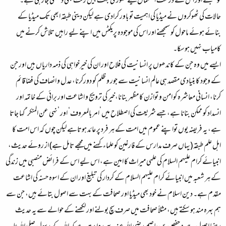
کو سمجھنے اور اس کے درست استعمال کیلئے تھوڑی بہت پیش رفت بھی دیکھی جارہی ہے۔
حالات کی ٹھوکروں نے میڈیا کی اہمیت تو باور کرادی ہے لیکن دینی طبقہ ابھی تک میڈیا کے
بنائے ہوئے ماحول کو سمجھنے اور اس کی موجودہ پریکٹس میں اپنے لیے راہیں تلاش کرنے میں
کامیاب نہیں ہوسکا۔
ایسے میں وہ جن کے کاندھوں پر انسانیت کی فلاح اور ان کی خیرخواہی کی ذمہ داریاں ہیں اور جن
کے وجود کا بنیادی مقصد ہی عالم انسانیت سے جور و ظلم کو دورکرنا، عدل و انصاف کی فضا قائم
کرنا، انسانی معاشرہ کو امن و توازن کا مظہر بنانا،خیر کی ترویج و اشاعت اور برائی کے خاتمہ اور
انسداد کو ممکن بنانا ہے، جسے شریعت کی اصطلاح میں’امر بالمعروف‘ اور ’نہی عن المنکر‘ کہا جاتا
ہے، یہ فریضہ یوں تواپنے عموم میں امت کے ہر فرد پر عائد ہوتاہے لیکن چوں کہ اس امت کا
اہل علم طبقہ (یہاں صرف مدارس کے فارغین کو علماء کہنے میں مجھے تامل ہے) از روئے حدیث،
انبیائے کرام علیہم السلام کی علمی میراث کا امین ہے، اس لیے اس کے فرائض منصبی میں زندگی
کے ہر شعبہ میں انبیائے کرام علیہم السلام کے کردار کی تبلیغ اور ان کے اسوہ حسنہ کی اشاعت
مقدم ہے۔ دین اسلام نے خود بھی میڈیا اور صحافت کے بہت سے اصول بتائے ہیں، جن سے
ہم بہرہ مند ہو سکتے ہیں، مثلاً صحافت میں صرف سچ بولنے اور لکھنے کے حوالے سے یہ حدیث