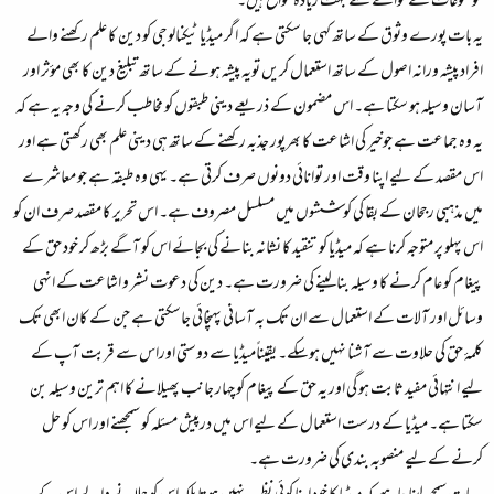
موضوعات کے حوالے سے بہت زیادہ مواقع ہیں۔
یہ بات پورے وثوق کے ساتھ کہی جا سکتی ہے کہ اگر میڈیا ٹیکنالوجی کو دین کا علم رکھنے والے
افراد پیشہ ورانہ اصول کے ساتھ استعمال کریں تویہ پیشہ ہونے کے ساتھ تبلیغ دین کا بھی مؤثر اور
آسان وسیلہ ہو سکتا ہے۔ اس مضمون کے ذریعے دینی طبقوں کو مخاطب کرنے کی وجہ یہ ہے کہ
یہ وہ جماعت ہے جوخیر کی اشاعت کا بھرپور جذبہ رکھنے کے ساتھ ہی دینی علم بھی رکھتی ہے اور
اس مقصد کے لیے اپنا وقت اور توانائی دونوں صرف کرتی ہے۔ یہی وہ طبقہ ہے جو معاشرے
میں مذہبی رجحان کے بقا کی کوششوں میں مسلسل مصروف ہے۔ اس تحریر کا مقصد صرف ان کو
اس پہلو پر متوجہ کرنا ہے کہ میڈیا کو تنقید کا نشانہ بنانے کی بجائے اس کو آگے بڑھ کر خود حق کے
پیغام کو عام کرنے کا وسیلہ بنالینے کی ضرورت ہے۔ دین کی دعوت نشر و اشاعت کے انہی
وسائل اور آلات کے استعمال سے ان تک بہ آسانی پہنچائی جاسکتی ہے جن کے کان ابھی تک
کلمۂ حق کی حلاوت سے آشنا نہیں ہوسکے۔ یقیناًمیڈیا سے دوستی اوراس سے قربت آپ کے
لیے انتہائی مفید ثابت ہو گی اور یہ حق کے پیغام کو چہار جانب پھیلانے کا اہم ترین وسیلہ بن
سکتا ہے۔ میڈیا کے درست استعمال کے لیے اس میں درپیش مسئلہ کو سمجھنے اور اس کو حل
کرنے کے لیے منصوبہ بندی کی ضرورت ہے۔