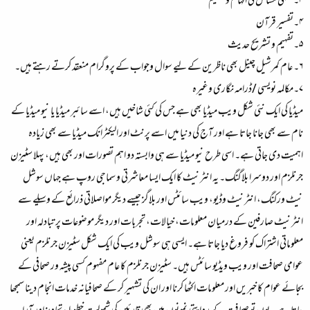
۳۔ فقہی مسائل کی افہام وتفہیم
۴۔تفسیر قرآن
۵۔تفہیم و تشریح حدیث
۶۔ عام کمرشیل چینل بھی ناظرین کے لیے سوال وجواب کے پروگرام منعقد کرتے رہتے ہیں۔
۷۔مکالمہ نویسی /ڈرامہ نگاری وغیرہ
میڈیا کی ایک نئی شکل ویب میڈیا بھی ہے جس کی کئی شاخیں ہیں، اسے سائبر میڈیا یا نیو میڈیا کے
نام سے بھی جانا جاتا ہے اور آج کی دنیا میں اسے پرنٹ اور الیکٹرانک میڈیا سے بھی زیادہ
اہمیت دی جاتی ہے۔ اسی طرح نیو میڈیا سے ہی وابستہ دو اہم تصورات اور بھی ہیں، پہلا سٹیزن
جرنلزم اور دوسرا بلاگنگ۔ یہ انٹرنیٹ کا ایک ایسا معاشرتی و سماجی روپ ہے جہاں سوشل
نیٹ ورکنگ، انٹرنیٹ وڈیو، ویب سائٹس اور بلاگز جیسے دیگر مواصلاتی ذرائع کے وسیلے سے
انٹرنیٹ صارفین کے درمیان معلومات، خیالات، تجربات اور دیگر موضوعات پر تبادلہ اور
معلوماتی اشتراک کو فروغ دیا جاتا ہے۔ ایسی ہی سوشل ویب کی ایک شکل سٹیزن جرنلزم یعنی
عوامی صحافت اور ویب ویڈیو سائٹس ہیں۔ سٹیزن جرنلزم کا عام مفہوم کسی پیشہ ور صحافی کے
بجائے عوام کا خبریں اور معلومات اکٹھا کرنا اور ان کی تشہیر کر کے صحافیانہ خدمات انجام دینا سمجھا