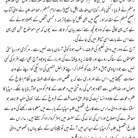
رہنما اصول ہے: حفص بن عاصم رضی اللہ عنہ سے روایت ہے کہ اللہ کے رسول صلی اللہ علیہ
وسلم نے فرمایا: کَفیٰ بِالمَرء کَذِبًا اَن یحَدِّثَ بِکلِّ مَاسَمِعَ (اسے امام مسلم رحمۃ اللہ علیہ نے اپنی کتاب
الصحیح لمسلم کے مقدمہ اور صحیح میں بھی نقل کیا ہے) ترجمہ: ’کسی شخص کے جھوٹا ہونے کے
لیے بس یہی کافی ہے کہ وہ جو کچھ سنے اسے بیان کرتا پھرے‘ چوں کہ میرا موضوع سخن بھی یہی
ہے اس لئے بات اسی تناظر میں کی جائے گی۔
آج کے دور میں دینی تعلیم کی طرف راغب ہونا کوئی آسان بات نہیں ہے۔ مرکزی اورریاستی
حکومتوں کے سفاک رویے اور مخالفانہ پروپیگنڈے کی بھرمار کے باوجود آج بھی ایسے افراد کی کمی
نہیں ہے جو دنیاوی عیش وعشرت کو ٹھکرا کر اپنے فرائض منصبی کی ادائیگی کو اپنے لیے وجہ
سعادت سمجھتے ہیں، اس لئے ضروری ہے کہ یہ مخلص اور بے لوث طبقہ جدیدنظام ابلاغ کے
اصول اور ضابطوں سے آگاہ ہو جس کی روشنی میں دعوت کے کام کو مزید مؤثر بنایا جا سکے۔ میڈیا کا
علم دعوت کے علاوہ انسانیت کی خاطر حق وصداقت کے فروغ کے لئے انتہائی مفید ثابت ہو
سکتا ہے اور دینی مدارس سے فارغ التحصیل طلبہ میڈیاکے بارے میں معلومات رکھنے کی وجہ سے
معاشرے کی اصلاح اوراس کی نمائندگی کے سلسلہ میں بہتر کردار ادا کر سکتے ہیں۔ مدارس سے
فارغ التحصیل طلبہ اگرمیڈیا کے میدان میں آتے ہیں تو یقیناًان کے لیے یہاں بالخصوص دینی