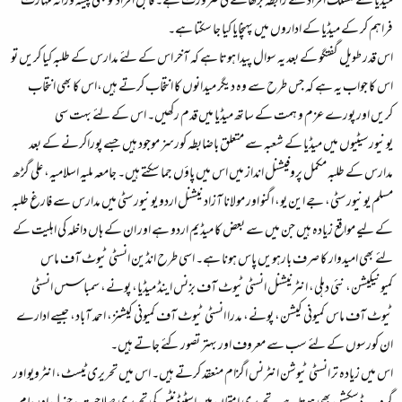
میڈیا سے منسلک افراد سے رابطہ بڑھانے کی ضرورت ہے۔ قابل افراد کو بھی پیشہ ورانہ مہارت
فراہم کر کے میڈیا کے اداروں میں پہنچایا کیا جا سکتا ہے۔
اس قدر طویل گفتگو کے بعد یہ سوال پیدا ہوتا ہے کہ آخر اس کے لئے مدارس کے طلبہ کیا کریں تو
اس کا جواب یہ ہے کہ جس طرح سے وہ دیگر میدانوں کا انتخاب کرتے ہیں،اس کا بھی انتخاب
کریں اور پورے عزم و ہمت کے ساتھ میڈیا میں قدم رکھیں۔ اس کے لئے بہت سی
یونیورسیٹیوں میں میڈیا کے شعبہ سے متعلق باضابطہ کورسز موجود ہیں جسے پوراکرنے کے بعد
مدارس کے طلبہ مکمل پروفیشنل انداز میں اس میں پاؤں جما سکتے ہیں۔ جامعہ ملیہ اسلامیہ، علی گڑھ
مسلم یونیورسٹی، جے این یو، اگنو اور مولانا آزاد نیشنل اردو یونیورسٹی میں مدارس سے فارغ طلبہ
کے لیے مواقع زیادہ ہیں جن میں سے بعض کا میڈیم اردو ہے اور ان کے ہاں داخلہ کی اہلیت کے
لئے بھی امیدوار کا صرف بارہویں پاس ہونا ہے۔ اسی طرح انڈین انسٹی ٹیوٹ آف ماس
کمیونیکیشن، نئی دہلی، انٹرنیشنل انسٹی ٹیوٹ آف بزنس اینڈ میڈیا، پونے، سمباسس انسٹی
ٹیوٹ آف ماس کمیونی کیشن، پونے، مدرا انسٹی ٹیوٹ آف کمیونی کیشنز، احمد آباد، جیسے ادارے
ان کورسوں کے لئے سب سے معروف اور بہتر تصور کئے جاتے ہیں۔
اس میں زیادہ تر انسٹی ٹیوشن انٹرنس اگزام منعقد کرتے ہیں۔ اس میں تحریری ٹیسٹ، انٹرویو اور