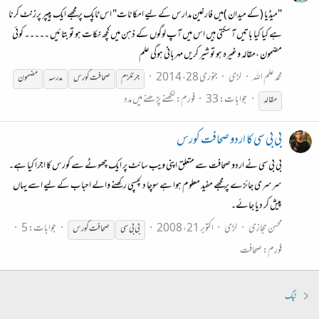
"میڈیا (کے میدان )میں فارغین مدارس کے لیے امکانات" اس ٹاپک پر مجھے ایک پیپر پرزنٹ کرنا
ہے کیا کیا باتیں آ سکتی ہیں اس میں آپ لوگوں کے ذہن میں کچھ نکات ہو تو بتائیں ۔۔۔۔۔ کوئی
مضمون ،مقالہ وغیرہ ہو تو شیر کریں مہربانی ہوگی علم
محمد علم اللہ
لڑی
جنوری 28، 2014
جرنلزم
صحافت
کورس
مدرسہ
مضمون
جوابات: 33
فورم:
لکھنے پڑھنے میں مدد
مقالہ
بی بی سی کا اردو صحافت کورس
بی بی سی نے اردو صحافت سے متعلق اپنی ویب سائٹ پر ایک چھوٹے سے کورس کا اجرا کیا ہے۔
سرسری جائزے پر مجھے مفید معلوم ہوا ہے سوچا دلچسپی رکھنے والے احباب کے لیے اسے یہاں
پیش کر دیا جائے۔
محسن حجازی
لڑی
اکتوبر 21، 2008
جوابات: 5
بی بی سی
صحافت
کورس
فورم:
صحافت
ٹیگ