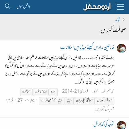
داخل ہوں
ٹیگ
صحافت کورس
فارغین مدارس کیلئے میڈیا میں امکانات
برائے تنقید و تبصرہ۔۔۔۔۔ فارغین مدارس کیلئے میڈیا میں امکانات محمد علم اللہ اصلاحی میں کافی
عرصہ سے میڈیا سے وابستہ ہوں۔ اس دوران میں نے میڈیا کے بہت سے اداروں کی کارکردگی کا
گہرائی سے مطالعہ اور مشاہدہ کیاہے اور اپنے کیریئر کے دوران میں نے جو تجربات حاصل اور جو
نتائج اخذ کیے ہیں انہی کی روشنی...
محمد علم اللہ
لڑی
فروری 21، 2014
اردو
زرد
صحافت
صحافت
جوابات: 27
فورم:
صحافت
کورس
صحافت
ی ٹیلی ویژن
میڈیا
میڈیا کے منفی اثرات
آپ کی تحریریں
توجہ کی گذارش