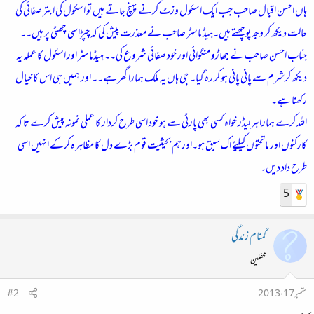
ہاں احسن اقبال صاحب جب ایک اسکول وزٹ کرنے پہنچ جاتے ہیں تو اسکول کی ابتر صفائی کی
حالت دیکھ کر وجہ پوچھتے ہیں۔ہیڈ ماسٹر صاحب نے معذرت پیش کی کہ چپڑاسی چھٹی پر ہیں۔۔
جناب احسن صاحب نے جھاڑو منگوائی اور خود صفائی شروع کی۔۔ ہیڈماسٹر اور اسکول کا عملہ یہ
دیکھ کرشرم سے پانی پانی ہو کر رہ گیا۔ جی ہاں یہ ملک ہمارا گھر ہے۔۔ اور ہمیں ہی اس کا خیال
رکھنا ہے۔
اللہ کرے ہمارا ہر لیڈر خواہ کسی بھی پارٹی سے ہو خود اسی طرح کردار کا عملی نمونہ پیش کرے تا کہ
کارکنوں اور ماتحتوں کیلیےُ اک سبق ہو۔اورہم بحیثیت قوم بڑے دل کا مظاہرہ کرکے انہیں اسی
طرح داد دیں۔
5
گمنام زندگی
محفلین
ستمبر 17، 2013
#2