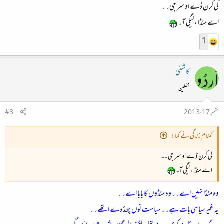
کی کرن ڈے او سر جی۔۔
اے منڈا ، لیگی آ۔
1
کاشفی
محفلین
ستمبر 17، 2013
#3
گمنام زندگی نے کہا:
کی کرن ڈے او سر جی۔۔
اے منڈا ، لیگی آ۔
وہ منڈا نہیں اے۔۔وہ منڈوں کا بابا اے۔۔
یہ غیرسیاسی بات ہے۔۔سیاست نوں چھڈ دے اتھے۔۔