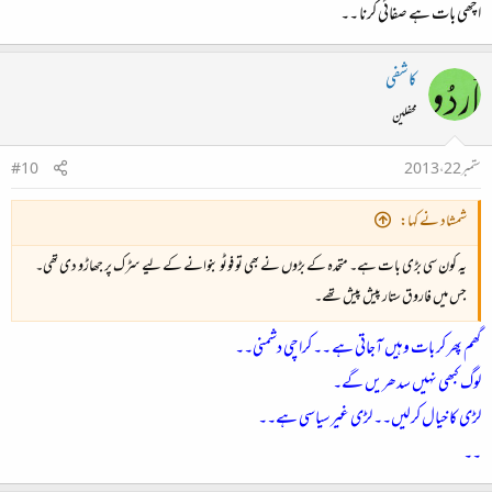
اچھی بات ہے صفائی کرنا ۔۔
کاشفی
محفلین
ستمبر 22، 2013
#10
شمشاد نے کہا:
یہ کون سی بڑی بات ہے۔ متحدہ کے بڑوں نے بھی تو فوٹو بنوانے کے لیے سڑک پر جھاڑو دی تھی۔
جس میں فاروق ستار پیش پیش تھے۔
گھم پھر کر بات وہیں آجاتی ہے ۔۔ کراچی دشمنی۔۔
لوگ کبھی نہیں سدھریں گے۔
لڑی کا خیال کرلیں۔۔ لڑی غیرسیاسی ہے۔۔
۔۔