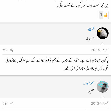
میں مجھ سمیت بہت سوں کی رائے مثبت ہو گی۔
1
شمشاد
لائبریرین
ستمبر 17، 2013
#8
یہ کون سی بڑی بات ہے۔ متحدہ کے بڑوں نے بھی تو فوٹو بنوانے کے لیے سڑک پر جھاڑو دی
تھی۔ جس میں فاروق ستار پیش پیش تھے۔
عمر سیف
محفلین
ستمبر 17، 2013
#9