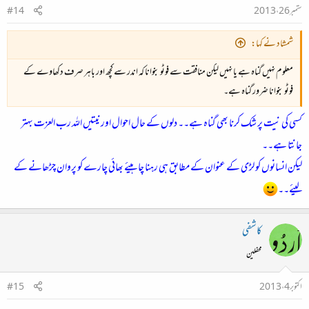
ستمبر 26، 2013
#14
شمشاد نے کہا:
معلوم نہیں گناہ ہے یا نہیں لیکن منافقت سے فوٹو بنوانا کہ اندر سے کچھ اور باہر صرف دکھاوے کے
فوٹو بنوانا ضرور گناہ ہے۔
کسی کی نیت پر شک کرنا بھی گناہ ہے۔۔ دلوں کے حال احوال اور نیتیں اللہ رب العزت بہتر
جانتا ہے۔۔
لیکن انسانوں کو لڑی کے عنوان کے مطابق ہی رہنا چاہیئے بھائی چارے کو پروان چڑھانے کے
لیئے۔۔
کاشفی
محفلین
اکتوبر 4، 2013
#15