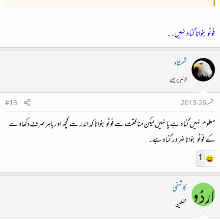
فوٹو بنوانا گناہ نہیں۔۔
شمشاد
لائبریرین
ستمبر 26، 2013
#13
معلوم نہیں گناہ ہے یا نہیں لیکن منافقت سے فوٹو بنوانا کہ اندر سے کچھ اور باہر صرف دکھاوے
کے فوٹو بنوانا ضرور گناہ ہے۔
1
کاشفی
محفلین