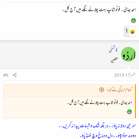
احمد بھائ ۔ فوٹو شاپ بہت چلانے لگے ہیں آج کل ۔
1
کاشفی
محفلین
ستمبر 17، 2013
#6
گمنام زندگی نے کہا:
احمد بھائ ۔ فوٹو شاپ بہت چلانے لگے ہیں آج کل ۔
سر جی رولا نہ پاؤ۔۔ہر جگہ شک و شبہات پیدا نہ کریں۔۔
دودھ سوڈا پیئو۔۔دل و دماغ وچ ٹھنڈ پاؤ۔