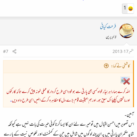
1
فرحت کیانی
لائبریرین
ستمبر 17، 2013
#7
کاشفی نے کہا:
اللہ کرے ہمارا ہر لیڈر خواہ کسی بھی پارٹی سے ہو خود اسی طرح کردار کا عملی نمونہ پیش کرے تا کہ کارکنوں
اور ماتحتوں کیلیےُ اک سبق ہو۔اورہم بحیثیت قوم بڑے دل کا مظاہرہ کرکے انہیں اسی طرح داد دیں
۔
آمین۔
اس تصویر میں احسن اقبال ہیں تو میرے لئے ان کا ایسا کرنا کوئی حیرت کی بات نہیں ہے کیونکہ
شاید حکمران پارٹی میں یہ ان چند لوگوں میں شامل ہیں جن کے کمٹمنٹ اور خلوصِ نیت کے بارے