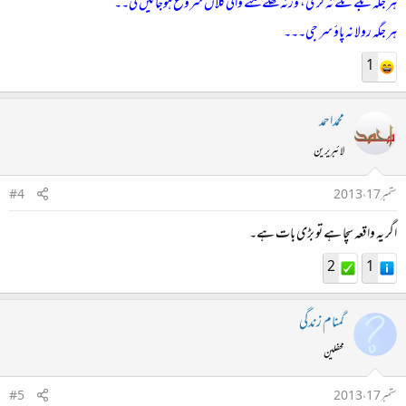
ہر جگہ بلے ٹلے نہ کری، ورنہ تھلے لگنے والی گلاں شروع ہوجائیں گی۔۔
ہر جگہ رولا نہ پاؤ سر جی۔۔۔
1
محمداحمد
لائبریرین
ستمبر 17، 2013
#4
اگر یہ واقعہ سچا ہے تو بڑی بات ہے۔
2
1
گمنام زندگی
محفلین
ستمبر 17، 2013
#5