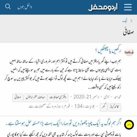
داخل ہوں
ٹیگ
صفائی
رکھیں یا پھینکیں ؟
ہم جب اپنے گھر یا دفتر میں صفائی کرتے ہیں تو اکثر اہم اور ضروری اشیاء کے ساتھ ساتھ ہمیں
بہت سی ایسی چیزوں سے بھی سابقہ پڑتا ہے کہ جن کے بارے میں ہم یہ سوچتے ہیں کہ انہیں
پھینک دیا جائے یا رکھ لیا جائے؟ ہم میں سے کچھ لوگ تو ایسے ہوتے ہیں کہ جو اکثر چیزیں یہ سوچ کر
رکھ لیتے ہیں کہ کسی وقت...
محمداحمد
لڑی
دسمبر 21، 2020
دفتری معاملات
صاف ستھرا ماحول
صفائی
جوابات: 134
فورم:
روز مرہ کے معمولات سے
کاٹھ کباڑ
گھر
اگر ہم لوگ یہ ایک چیز چھوڑ دیں تو ہمارا ایک بہت بڑا مسئلہ حل ہوسکتا ہے۔
بات تو چھوٹی سی ہے اور بہت سے لوگ پڑھ کر شاید یہ بھی لکھ دیں کہ مجھ اکیلے سے کیا ہوگا پوری