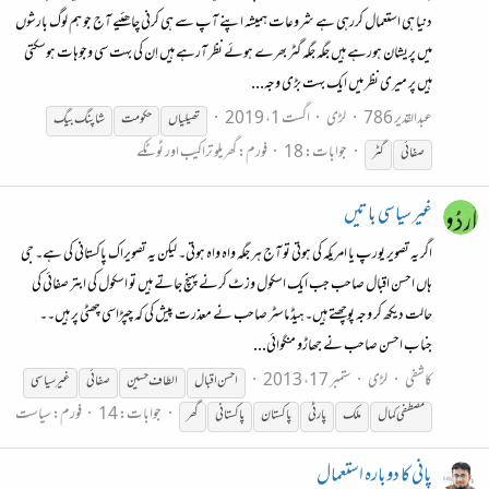
دنیا ہی استعمال کررہی ہے شروعات ہمیشہ اپنے آپ سے ہی کرنی چاھئیے آج جو ہم لوگ بارشوں
میں پریشان ہورہے ہیں جگہ جگہ گٹر بھرے ہوئے نظر آرہے ہیں اِن کی بہت سی وجوہات ہوسکتی
ہیں پر میری نظر میں ایک بہت بڑی وجہ...
عبدالقدیر 786
لڑی
اگست 1، 2019
تھیلیاں
حکومت
شاپنگ بیگ
جوابات: 18
فورم:
گھریلو تراکیب اور ٹوٹکے
صفائی
گٹر
غیر سیاسی باتیں
اگر یہ تصویر یورپ یا امریکہ کی ہوتی تو آج ہر جگہ واہ واہ ہوتی۔ لیکن یہ تصویراک پاکستانی کی ہے۔ جی
ہاں احسن اقبال صاحب جب ایک اسکول وزٹ کرنے پہنچ جاتے ہیں تو اسکول کی ابتر صفائی کی
حالت دیکھ کر وجہ پوچھتے ہیں۔ہیڈ ماسٹر صاحب نے معذرت پیش کی کہ چپڑاسی چھٹی پر ہیں۔۔
جناب احسن صاحب نے جھاڑو منگوائی...
کاشفی
لڑی
ستمبر 17، 2013
احسن اقبال
الطاف حسین
صفائی
غیر سیاسی
جوابات: 14
فورم:
سیاست
مصطفی کمال
ملک
پارٹی
پاکستان
پاکستانی
گھر
پانی کا دوبارہ استعمال