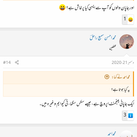
اور جاپان والوں کو آپ سے ایسی کیا پرخاش ہے؟
1
محمد احسن سمیع راحلؔ
محفلین
دسمبر 21، 2020
#14
محمداحمد نے کہا:
یہ کیا ہوتا ہے؟
ایک جاپانی مینجمنٹ اپروچ ہے، جیسے سکس سگما، ٹی کیو ایم وغیرہ ہیں۔
3
محمداحمد