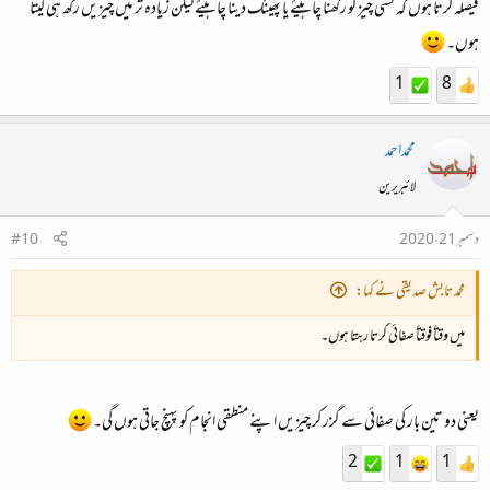
فیصلہ کرتا ہوں کہ کسی چیز کو رکھنا چاہیئے یا پھینک دینا چاہیئے لیکن زیادہ تر میں چیزیں رکھ ہی لیتا
ہوں۔
1
8
محمداحمد
لائبریرین
دسمبر 21، 2020
#10
محمد تابش صدیقی نے کہا:
میں وقتاً فوقتاً صفائی کرتا رہتا ہوں۔
یعنی دو تین بار کی صفائی سے گزر کر چیزیں اپنے منطقی انجام کو پہنچ جاتی ہوں گی۔
2
1
1