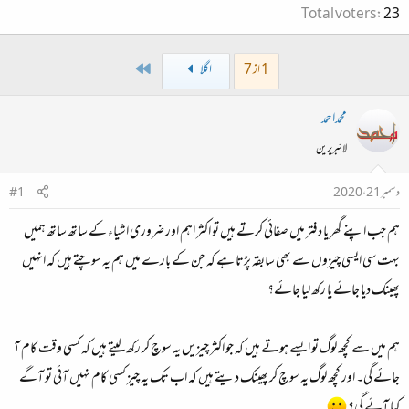
Total voters
23
Last
1 از 7
اگلا
محمداحمد
لائبریرین
دسمبر 21، 2020
#1
ہم جب اپنے گھر یا دفتر میں صفائی کرتے ہیں تو اکثر اہم اور ضروری اشیاء کے ساتھ ساتھ ہمیں
بہت سی ایسی چیزوں سے بھی سابقہ پڑتا ہے کہ جن کے بارے میں ہم یہ سوچتے ہیں کہ انہیں
پھینک دیا جائے یا رکھ لیا جائے؟
ہم میں سے کچھ لوگ تو ایسے ہوتے ہیں کہ جو اکثر چیزیں یہ سوچ کر رکھ لیتے ہیں کہ کسی وقت کام آ
جائے گی۔ اور کچھ لوگ یہ سوچ کر پھینک دیتے ہیں کہ اب تک یہ چیز کسی کام نہیں آئی تو آگے
کیا آئے گی؟