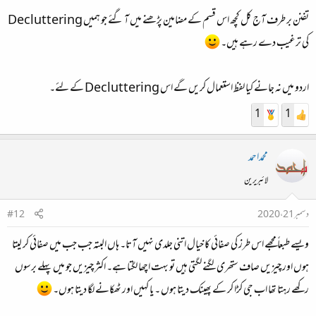
تفنن بر طرف آج کل کچھ اس قسم کے مضامین پڑھنے میں آ گئے جو ہمیں Decluttering
کی ترغیب دے رہے ہیں۔
اردو میں نہ جانے کیا لفظ استعمال کریں گے اس Decluttering کے لئے۔
1
1
محمداحمد
لائبریرین
دسمبر 21، 2020
#12
ویسے طبعاً مجھے اس طرز کی صفائی کا خیال اتنی جلدی نہیں آتا۔ ہاں البتہ جب جب میں صفائی کر لیتا
ہوں اور چیزیں صاف ستھری لگنے لگتی ہیں تو بہت اچھا لگتا ہے۔ اکثر چیزیں جو میں پہلے برسوں
رکھے رہتا تھا اب جی کڑا کر کے پھینک دیتا ہوں ۔ یا کہیں اور ٹھکانے لگا دیتا ہوں۔