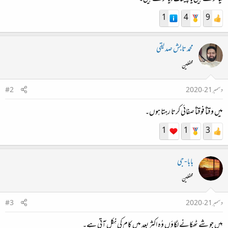
1
4
9
محمد تابش صدیقی
محفلین
دسمبر 21، 2020
#2
میں وقتاً فوقتاً صفائی کرتا رہتا ہوں۔
1
1
3
بابا-جی
محفلین
دسمبر 21، 2020
#3
مِیں جو شے ٹھکانے لگاؤں وُہ اکثر بعد میں کام کی نِکل آتی ہے۔