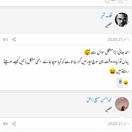
فلک شیر
محفلین
دسمبر 21، 2020
#5
احمد بھائی! بڑا مشکل سوال ہے
یہاں تو زیادہ وقت یہی سوچ بچار میں گزر جاتا ہے کہ کیا سوچا جائے، اتنی مشکل باتیں کیسے سوچتے
رہتے ہیں
8
محمد احسن سمیع راحلؔ
محفلین
دسمبر 21، 2020
#6