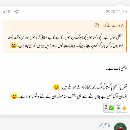
دسمبر 21، 2020
#18
محمد وارث نے کہا:
مشکل سوال ہے۔ کچھ رکھتا ہوں کچھ پھینک دیتا ہوں۔ گاہے گاہے صفائی کرتا ہوں اور اس وقت فیصلہ
کرتا ہوں کہ کسی چیز کو رکھنا چاہیئے یا پھینک دینا چاہیئے لیکن زیادہ تر میں چیزیں رکھ ہی لیتا ہوں۔
اچھی بات ہے۔
تقریباً سبھی پاکستانی لوگ رکھ رکھاؤ والے ہوتے ہیں۔
انسان تو کیا کسی بے جان شے سے بھی یکلخت منہ موڑنا ان کے لئے دشوار ہوتا ہے۔
2
2
جاسم محمد