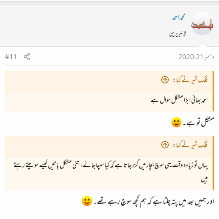
محمداحمد
لائبریرین
دسمبر 21، 2020
#11
فلک شیر نے کہا:
احمد بھائی! بڑا مشکل سوال ہے
مشکل تو ہے۔
فلک شیر نے کہا:
یہاں تو زیادہ وقت یہی سوچ بچار میں گزر جاتا ہے کہ کیا سوچا جائے، اتنی مشکل باتیں کیسے سوچتے رہتے
ہیں
اور ہمیں بعد میں پتہ چلتا ہے کہ ہم کچھ سوچ رہے تھے۔