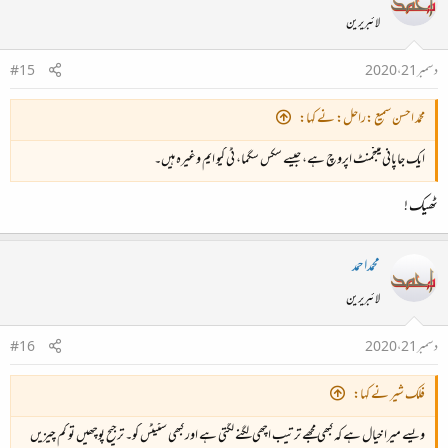
لائبریرین
دسمبر 21، 2020
#15
محمّد احسن سمیع :راحل: نے کہا:
ایک جاپانی مینجمنٹ اپروچ ہے، جیسے سکس سگما، ٹی کیو ایم وغیرہ ہیں۔
ٹھیک !
محمداحمد
لائبریرین
دسمبر 21، 2020
#16
فلک شیر نے کہا:
ویسے میرا خیال ہے کہ کبھی مجھے ترتیب اچھی لگنے لگتی ہے اور کبھی سٹیٹس کو۔ ترجیح پوچھیں تو کم چیزیں