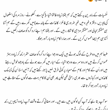
نفسیات کے ماہرین یہ کہتے ہیں کہ ہم جتنا زیادہ فالتو اشیاء ( کپڑے، کھلونے، روز مرہ کی استعمال
کی چیزیں، دفتر وغیرہ میں غیر ضروری فائلز ، کاغذات کے پلندے) میں گھرے رہیں گے ہم اُتنا
ہی منتشر خیالی اور منتشر مزاجی کا شکار رہیں گے۔ اور جتنا ہم اپنے ارد گرد کو صاف رکھیں گے
اُتنا ہی ہم اچھا محسوس کریں گے۔ اور ہمارا کام زیادہ بار آور ہوگا۔
طبعاً ہم میں دو طرح کے لوگ ہوتے ہیں ایک وہ جو اپنے ارد گرد کو صاف ستھرا رکھ کر زیادہ بہتر
محسوس کرتے ہیں اور دوسرے وہ جو اشیاء کے انبار میں گھرے ہونے کے باوجود خوش رہتے
ہیں اور اُن کے کام اور کام کے معیار پر کوئی فرق نہیں پڑتا۔ کہتے ہیں کہ آئین اسٹائن کی ڈیسک
کاغذوں اور کباڑوں سے بھری رہتی تھی لیکن پھر بھی اُن کا کام بہت سے لوگوں کے مقابلے میں
زیادہ بار آور ہوا کرتا تھا۔
سو آپ بتائیے کہ آپ کن لوگوں میں سے ہیں۔ اور صفائی کرتے وقت آپ زیادہ تر چیزیں رکھ
لیا کرتے ہیں یا پھینک دیا کرتے ہیں۔