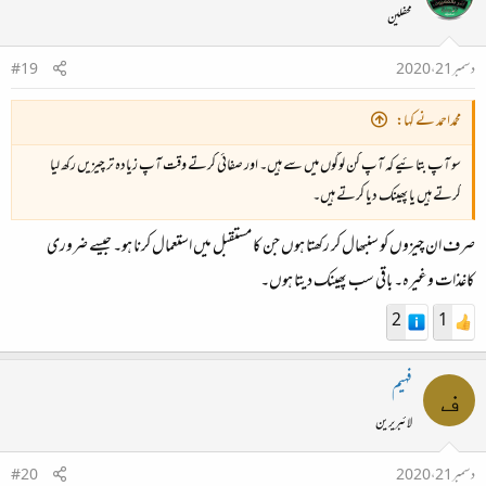
محفلین
دسمبر 21، 2020
#19
محمداحمد نے کہا:
سو آپ بتائیے کہ آپ کن لوگوں میں سے ہیں۔ اور صفائی کرتے وقت آپ زیادہ تر چیزیں رکھ لیا
کرتے ہیں یا پھینک دیا کرتے ہیں۔
صرف ان چیزوں کو سنبھال کر رکھتا ہوں جن کا مستقبل میں استعمال کرنا ہو۔ جیسے ضروری
کاغذات وغیرہ۔ باقی سب پھینک دیتا ہوں۔
2
1
فہیم
ف
لائبریرین
دسمبر 21، 2020
#20