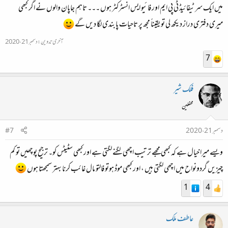
میں ایک سرٹیفائیڈ ٹی پی ایم اور فائیو ایس انسٹرکٹر ہوں ۔۔۔ تاہم جاپان والوں نے اگر کبھی
میری دفتری دراز دیکھ لی تو یقیناً مجھ پر تاحیات پابندی لگا دیں گے
آخری تدوین:
دسمبر 21، 2020
7
فلک شیر
محفلین
دسمبر 21، 2020
#7
ویسے میرا خیال ہے کہ کبھی مجھے ترتیب اچھی لگنے لگتی ہے اور کبھی سٹیٹس کو۔ ترجیح پوچھیں تو کم
چیزیں گردونواح میں اچھی لگتی ہیں ، اور کبھی موڈ ہوتو فالتو مال غائب کرنا بہتر سمجھتا ہوں
1
4
عاطف ملک