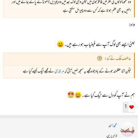
وہ عموماً لوگوں کی نظر میں فالتو ہوتی ہیں لیکن وہی لوگ بعد میں وہ چیزیں ڈھونڈتے پائے جاتے ہیں اور
انہیں یہ بھی علم ہوتا ہے کہ کس سے وہ چیز مل سکتی ہے
واہ!
یعنی ایسے بھی لوگ آپ سے فیضیاب ہو رہے ہیں۔
عاطف ملک نے کہا:
لیکن اتنا عقلمند ہونے کے باوجود مجھے یہ سمجھ نہیں آئی کہ
مرشدی
نے مجھے ٹیگ کیسے کیا ہے
ہم نے آپ کو دل سے ٹیگ کیا ہے۔
1
محمداحمد
لائبریرین