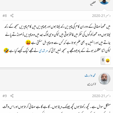
محفلین
دسمبر 21، 2020
#8
میں عموماً صفائی کے دوران کام کی چیزیں رکھ لیتا ہوں اور جو چیزیں میں کام چیزیں سمجھ کے رکھ
لیتا ہوں وہ عموماً لوگوں کی نظر میں فالتو ہوتی ہیں لیکن وہی لوگ بعد میں وہ چیزیں ڈھونڈتے پائے
جاتے ہیں اور انہیں یہ بھی علم ہوتا ہے کہ کس سے وہ چیز مل سکتی ہے
لیکن اتنا عقلمند ہونے کے باوجود مجھے یہ سمجھ نہیں آئی کہ
مرشدی
نے مجھے ٹیگ کیسے کیا ہے
6
محمد وارث
لائبریرین
دسمبر 21، 2020
#9
مشکل سوال ہے۔ کچھ رکھتا ہوں کچھ پھینک دیتا ہوں۔ گاہے گاہے صفائی کرتا ہوں اور اس وقت