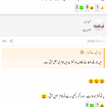
2
8
1
محمداحمد
لائبریرین
دسمبر 21، 2020
#4
بابا-جی نے کہا:
مِیں جو شے ٹھکانے لگاؤں وُہ اکثر بعد میں کام کی نِکل آتی ہے۔
یہ تو اکثر ہوتا ہے۔ اور اگر رکھی رہے تو کام نہیں آتی۔
6
1