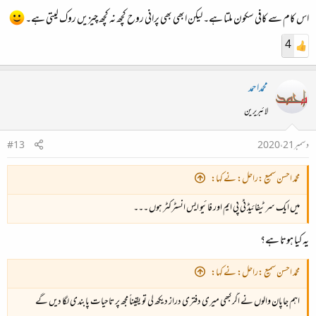
اس کام سے کافی سکون ملتا ہے۔ لیکن ابھی بھی پرانی روح کچھ نہ کچھ چیزیں روک لیتی ہے۔
4
محمداحمد
لائبریرین
دسمبر 21، 2020
#13
محمّد احسن سمیع :راحل: نے کہا:
میں ایک سرٹیفائیڈ ٹی پی ایم اور فائیو ایس انسٹرکٹر ہوں ۔۔۔
یہ کیا ہوتا ہے؟
محمّد احسن سمیع :راحل: نے کہا:
اہم جاپان والوں نے اگر کبھی میری دفتری دراز دیکھ لی تو یقیناً مجھ پر تاحیات پابندی لگا دیں گے