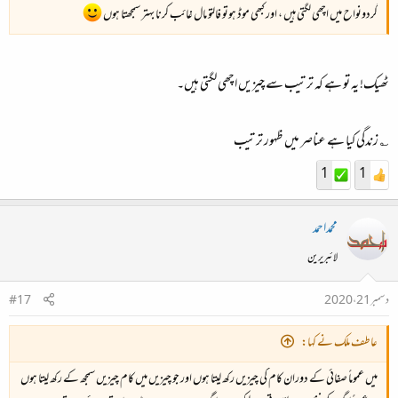
گردونواح میں اچھی لگتی ہیں ، اور کبھی موڈ ہوتو فالتو مال غائب کرنا بہتر سمجھتا ہوں
ٹھیک! یہ تو ہے کہ ترتیب سے چیزیں اچھی لگتی ہیں۔
؎ زندگی کیا ہے عناصر میں ظہور ترتیب
1
1
محمداحمد
لائبریرین
دسمبر 21، 2020
#17
عاطف ملک نے کہا:
میں عموماً صفائی کے دوران کام کی چیزیں رکھ لیتا ہوں اور جو چیزیں میں کام چیزیں سمجھ کے رکھ لیتا ہوں