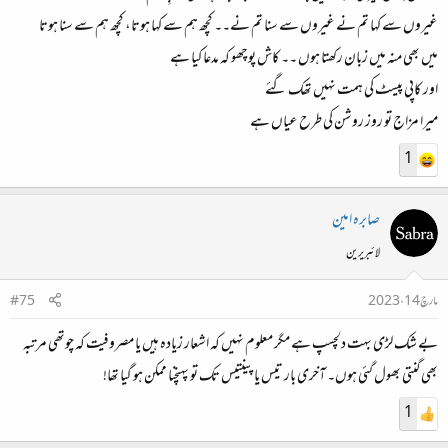
غیروں سے کہا تم نے غیروں سے سنا تم نے۔۔ کچھ ہم سے کہا ہوتا، کچھ ہم سے سنا ہوتا
میں بھی منہ میں زبان رکھتا ہوں ۔۔ کاش پوچھو کہ مدعا کیا ہے
اور کاپی پيسٹ کی ہمت نہیں تھک گئے
میرا مزاج تو روز روشن کی طرح عیاں ہے
1
صابرہ امین
لائبریرین
مارچ 14، 2023
#75
بے شک لڑی بہت دلچسپ ہے مگر معلوم نہیں کہ اشعار زیادہ ہیں یا مصروفیت کہ چوتھی مرتبہ
بھی گنتی بھول گئی ہوں۔ آخری بار تیس یا پینتیس تک تو پہنچنا ممکن ہو گیا تھا!
1