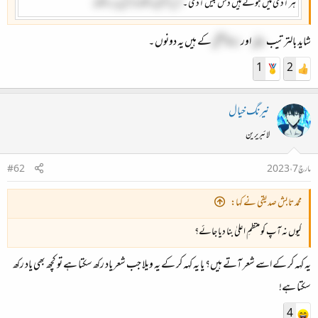
ہر آدمی میں ہوتے ہیں دس بیس آدمی ۔
جس کو بھی دیکھنا ہو کئی بار دیکھنا
شاید بالترتیب
حالی
اور
ندا فاضلی
کے ہیں یہ دونوں ۔
1
2
نیرنگ خیال
لائبریرین
مارچ 7، 2023
#62
محمد تابش صدیقی نے کہا:
کیوں نہ آپ کو منتظمِ اعلیٰ بنا دیا جائے؟
یہ کہہ کر کے اسے شعر آتے ہیں؟ یا یہ کہہ کر کے یہ ویلا جب شعر یاد رکھ سکتا ہے تو کچھ بھی یاد رکھ
سکتا ہے!
4