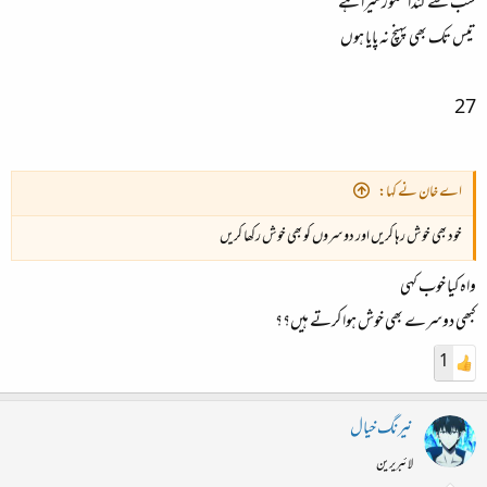
سب سے گندا سکور میرا ہے
تیس تک بھی پہنچ نہ پایا ہوں
27
اے خان نے کہا:
خود بھی خوش رہا کریں اور دوسروں کو بھی خوش رکھا کریں
واہ کیا خوب کہی
کبھی دوسرے بھی خوش ہوا کرتے ہیں؟؟
1
نیرنگ خیال
لائبریرین