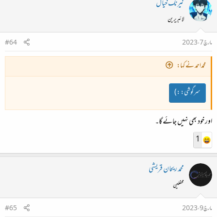
نیرنگ خیال
لائبریرین
مارچ 7، 2023
#64
محمداحمد نے کہا:
سرگوشی:
:)
اور خود بھی نہیں جائے گا۔
1
محمد ریحان قریشی
محفلین
مارچ 9، 2023
#65