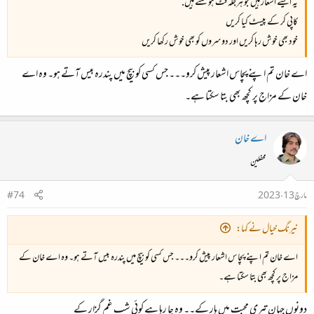
یہ ایسے اشعار ہیں جو ہرجگہ فٹ ہو سکتے ہیں.
کاپی کر کے پیسٹ کیا کریں
خود بھی خوش رہا کریں اور دوسروں کو بھی خوش رکھا کریں
اے خان تم اپنے پچاس اشعار پیش کرو۔۔۔ جس کسی کو بیچ میں پندرہ بیس آتے ہو۔ وہ اے
خان کے مزاج پر کچھ بھی بتا سکتا ہے۔
اے خان
محفلین
مارچ 13، 2023
#74
نیرنگ خیال نے کہا:
اے خان تم اپنے پچاس اشعار پیش کرو۔۔۔ جس کسی کو بیچ میں پندرہ بیس آتے ہو۔ وہ اے خان کے
مزاج پر کچھ بھی بتا سکتا ہے۔
دونوں جہان تیری محبت میں ہار کے۔۔ وہ جا رہا ہے کوئی شبِ غم گزار کے