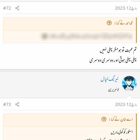
مارچ 12، 2023
#72
محمداحمد نے کہا:
اُن اشعار کی نشاندہی بھی کر دی جائے جن سے ذوق پر بٹہ لگ رہا تھا۔
تم محبت تو ہو مگر پہلی نہیں
پہلی پہلی ہوتی اور دوسری دوسری
نیرنگ خیال
لائبریرین
مارچ 12، 2023
#73
اے خان نے کہا:
اسکور کو گولی ماریں