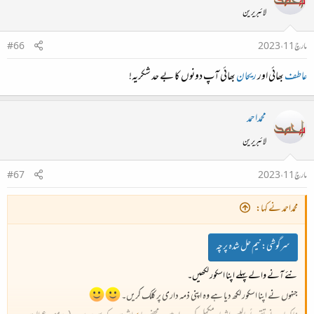
لائبریرین
مارچ 11، 2023
#66
عاطف
بھائی اور
ریحان
بھائی آپ دونوں کا بے حد شکریہ!
محمداحمد
لائبریرین
مارچ 11، 2023
#67
محمداحمد نے کہا:
سرگوشی:
نیم حل شدہ پرچہ
نئے آنے والے پہلے اپنا اسکور لکھیں۔
جنہوں نے اپنا اسکور لکھ دیا ہے وہ اپنی ذمہ داری پر کلک کریں۔