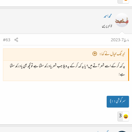
محمداحمد
لائبریرین
مارچ 7، 2023
#63
نیرنگ خیال نے کہا:
یہ کہہ کر کے اسے شعر آتے ہیں؟ یا یہ کہہ کر کے یہ ویلا جب شعر یاد رکھ سکتا ہے تو کچھ بھی یاد رکھ سکتا
ہے!
سرگوشی:
:)
3