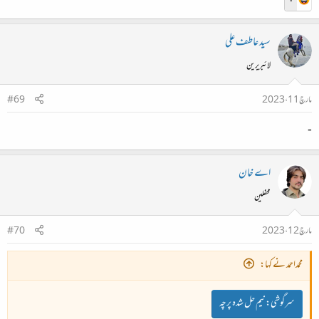
سید عاطف علی
لائبریرین
مارچ 11، 2023
#69
-
اے خان
محفلین
مارچ 12، 2023
#70
محمداحمد نے کہا:
سرگوشی:
نیم حل شدہ پرچہ