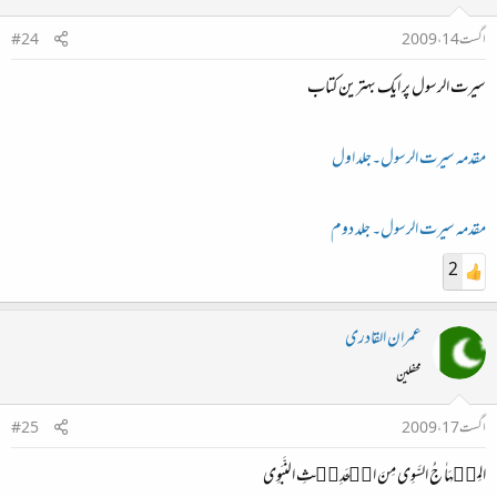
اگست 14، 2009
#24
سیرت الرسول پر ایک بہترین کتاب
مقدمہ سیرت الرسول۔جلد اول
مقدمہ سیرت الرسول۔ جلد دوم
2
عمران القادری
محفلین
اگست 17، 2009
#25
المِنۡہَاٰ جُ السَّوِی مِنَ الۡحَدِیۡثِ النَّبَوِی