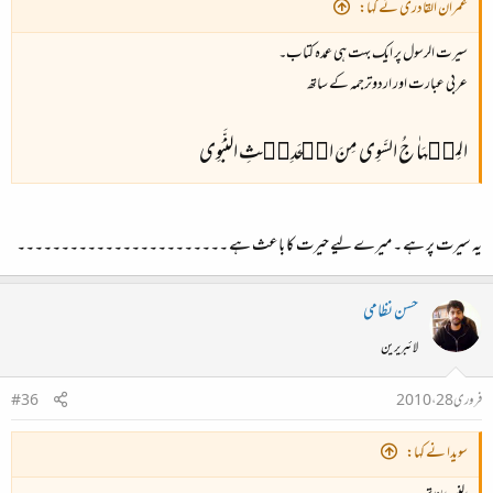
عمران القادری نے کہا:
سیرت الرسول پر ایک بہت ہی عمدہ کتاب۔
عربی عبارت اور اردوترجمہ کے ساتھ
المِنۡہَاٰ جُ السَّوِی مِنَ الۡحَدِیۡثِ النَّبَوِی
یہ سیرت پر ہے ۔ میرے لیے حیرت کا باعث ہے ۔۔۔۔۔۔۔۔۔۔۔۔۔۔۔۔۔۔۔۔۔۔۔۔
حسن نظامی
لائبریرین
فروری 28، 2010
#36
سویدا نے کہا: