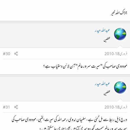
جزاک اللہ خیر
عبداللہ حیدر
محفلین
فروری 18، 2010
#30
مودودی صاحب کی "سیرت سرور عالم" آن لائن دستیاب ہے؟
عبداللہ حیدر
محفلین
فروری 18، 2010
#31
درج ذیل ربط سے مل گئی ہے، سلیمان ندوی رحمہ اللہ کی سیرت النبی، مودودی صاحب کی
سیرت سرور عالم سمیت کچھ دوسری کتابیں بھی اتاری جا سکتی ہیں: