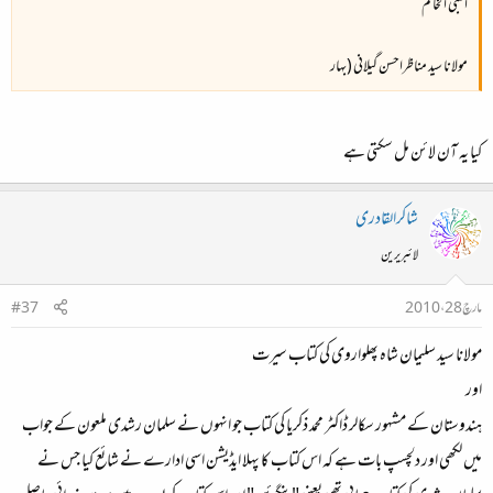
النبی الخاتم
مولانا سید مناظراحسن گیلانی (بہار
کیا یہ آن لائن مل سکتی ہے
شاکرالقادری
لائبریرین
مارچ 28، 2010
#37
مولانا سید سلیمان شاہ پھلواروی کی کتاب سیرت
اور
ہندوستان کے مشہور سکالر ڈاکٹر محمد ذکریا کی کتاب جو انہوں نے سلمان رشدی ملعون کے جواب
میں لکھی اور دلچسپ بات ہے کہ اس کتاب کا پہلا ایڈیشن اسی ادارے نے شائع کیا جس نے