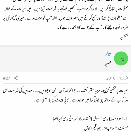
یہ بہت معلومات افزا کام ہے۔ براہ کرام اب تک کی جمع کردہ معلومات پر مبنی فہرست ان
صفحات پر شائع کردیں۔ اور اگر مناسب سمجھیں تو مجھے یہ فہرست بھیج دیں۔ میں سیرت کے حوالہ
سے معلومات پڑھنے اور جمع کرنے میں مصروف ہوں۔اللہ آپ کو عزت دے۔ میری گذارش پر
ضرور توجہ دیجئے گا۔ آپ کے جواب کا انتظار رہے گا۔
شکریہ۔
شاکر
ش
محفلین
جنوری 11، 2010
#27
سیرت پر لکھی گئی چند مزید معتبر کتب۔۔ جو الحمدللہ آن لائن موجود ہیں۔۔۔مضامین کی فہرست بھی
ہر کتاب کے ساتھ ہی یونی کوڈ میں‌موجود ہے۔ کاپی پیسٹ کی جا سکتی ہے۔
1۔ اسو ۂ حسنہ (ہدی الرسول) اختصارزادالمعاد فی ہدی خیر العباد
مصنف: ابو عبداللہ ابن قیم الجوزیہ