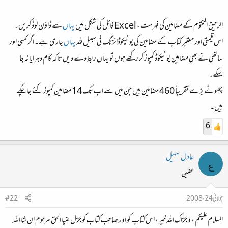
الرحیق المختوم کے مضامین کی فہرست ، Excel فائل کی شکل میں
یہاں
سے ڈاؤن لوڈ کریں۔
اس قیمتی اور معتبر کتاب کے مضامین کی یونیکوڈائزنگ فی سبیل للہ
یہاں
جاری ہے۔ اگر کسی اور
ساتھی نے بھی مضامین یونیکوڈ کمپوز کر رکھے ہوں تو یہاں ربط دے دیں تاکہ کام دہرایا نہ جا
سکے۔
چھوٹے بڑے تقریباً 460 مضامین ہیں جن میں سے اب تک 14 مضامین کمپوز کئے جا چکے
ہیں۔
6
عادل ـ سہیل
ع
محفلین
جولائی 24، 2008
#22
السلام علیکم ، و جزاک اللہ خیر ، اس کتاب کو اور صاحب کتاب کو جزل ضیا الحق مرحوم ان شا اللہ