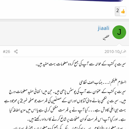
2
jiaali
J
محفلین
جنوری 10، 2010
#26
سیرت پر کتب کے حوالہ سے آپ کی جمع کردہ معلومات بہت مفید ہیں۔
السلام علیکم!۔۔۔جناب الف نظامی
سیرت پر کتب کے عنوان سے آپ کی پوسٹس پڑھی ہیں۔ جن میں انتہائی مفید معلومات درج
ہیں۔ سیرت پر لکھی جانے والی کتابوں اور ان کے مصنفین کی فہرست جو صفحہ نمبر2 پر موجود ہے
بہت ہی اعلٰی کاوش ہے۔۔۔کیا آپ نے یہ فہرست مکمل کر لی ہےیا اس میں مزید اضافہ کیا
ہے۔ اور کیا آپ اس فہرست کو ان صفحات پر شائع کرنے کا ارداہ رکھتے ہیں‌۔