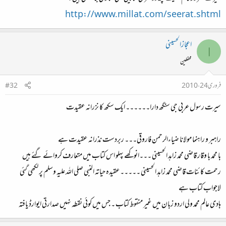
http://www.millat.com/seerat.shtml
اعجازالحسینی
ا
محفلین
فروری 24، 2010
#32
سیرت رسول عربی جی سنگھ دارا۔۔۔۔۔۔ ایک سکھ کا نزرانہ عقیدت
راہبر و راہنما مولانا ضیاءالرحمن فاروقی۔۔۔ ربردست نذرانہ عقیدت ہے
با محمد با وقار قاضی محمد زاہد الحسینی ۔۔۔انوکھے پہلو اس کتاب میں متعارف کروائے گئے ہیں
رحمت کائنات قاضی محمد زاہد الحسینی ۔۔۔۔۔عقیدہ حیاتہ النبی صلی اللہ علیہ وسلم پر لکھی گئی
لاجواب کتاب ہے
ہادی عالم محمد ولی اردو زبان میں غیر منقوط کتاب ۔ جس میں کوئی نقطہ نہیں صدارتی ایوارڈ یافتہ