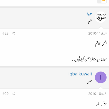
سویدا
محفلین
جنوری 11، 2010
#28
النبی الخاتم
مولانا سید مناظراحسن گیلانی (بہار
iqbalkuwait
I
محفلین
جنوری 18، 2010
#29
جزاک اللہ