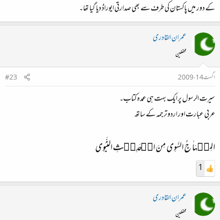
کے دور میں پاکستان کی طرف سے بھی صدارتی ایوراڈ دیا گیا تھا۔
عمران القادری
محفلین
اگست 14، 2009
#23
سیرت الرسول پر ایک بہت ہی عمدہ کتاب۔
عربی عبارت اور اردوترجمہ کے ساتھ
المِنۡہَاٰ جُ السَّوِی مِنَ الۡحَدِیۡثِ النَّبَوِی
1
عمران القادری
محفلین