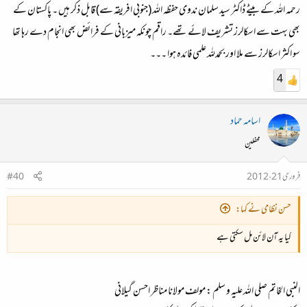
رحمہ اللہ کے بیٹے ڈاکٹر سید سلمان ندوی حفظہ اللہ (جنوبی افریقہ سے) قابل ذکر ہیں ۔ پاکستان کے
بھی بہت سے اسکالرز تشریف لائے تھے۔ راقم چونکہ میزبانی کے فرائض بھی انجام دے رہا تھا
سو اکثر اسکالرز سے ملا اور بحمدللہ علمی فائدہ ہوا ۔۔۔
4
اسامہ حماد
محفلین
فروری 21، 2012
#40
حسن نظامی نے کہا:
کیا یہ آن لائن مل سکتی ہے
النبی الخاتم صلی اللہ علیہ و سلم : مولف مولانا مناظر احسن گیلانی