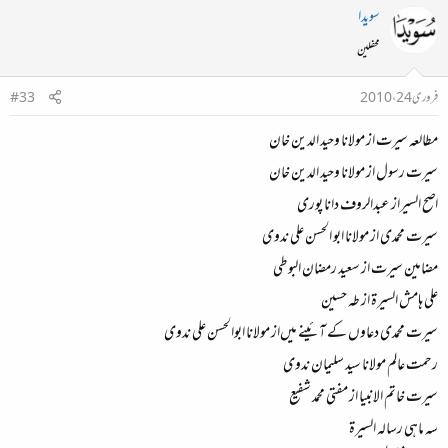
سویدا
محفلین
فروری 24، 2010
#33
مطالعہ سیرت از مولانا وحید الدین خان
سیرت رسول از مولانا وحید الدین خان
اصح السیراز عبدالروف دانا پوری
سیرت محمدی از مولانا ابو الحسن علی ندوی
مضامین سیرت از سعید رمضان البوطی
علی ہامش السیرۃ از طہ حسین
سیرت محمدی دعاوں کے آئینے میں‌از مولانا ابوالحسن علی ندوی
رحمت عالم مولانا سید سلیمان ندوی
سیرت خاتم الانبیا از مفتی محمد شفیع
سہ ماہی رسالہ السیرۃ