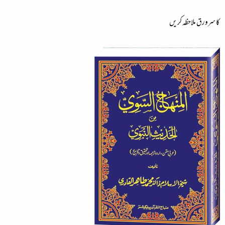
کا سرورق ملاحظہ کریں