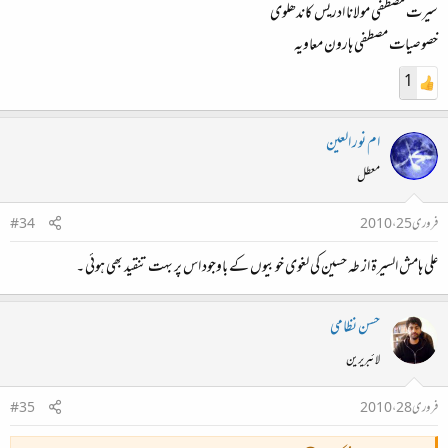
سیرت مصطفی مولانا ادریس کاندھلوی
خصوصیات مصطفی ہارون معاویہ
1
ام نور العين
معطل
فروری 25، 2010
#34
علی ہامش السیرۃ از طہ حسین کی لغوی خوبیوں کے باوجود اس پر بہت تنقید بھی ہوئی ۔
حسن نظامی
لائبریرین
فروری 28، 2010
#35