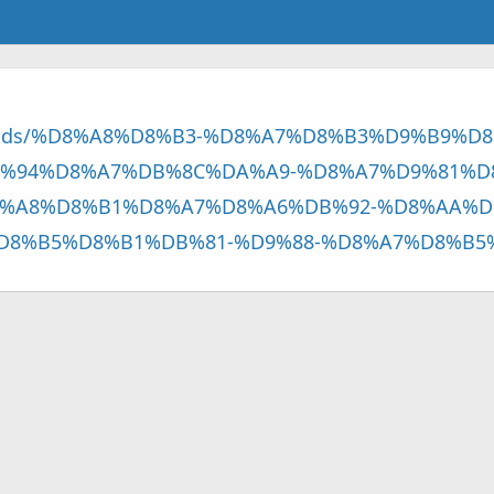
/threads/%D8%A8%D8%B3-%D8%A7%D8%B3%D9%B9%
%94%D8%A7%DB%8C%DA%A9-%D8%A7%D9%81%D
%A8%D8%B1%D8%A7%D8%A6%DB%92-%D8%AA%D
8%B5%D8%B1%DB%81-%D9%88-%D8%A7%D8%B5%D