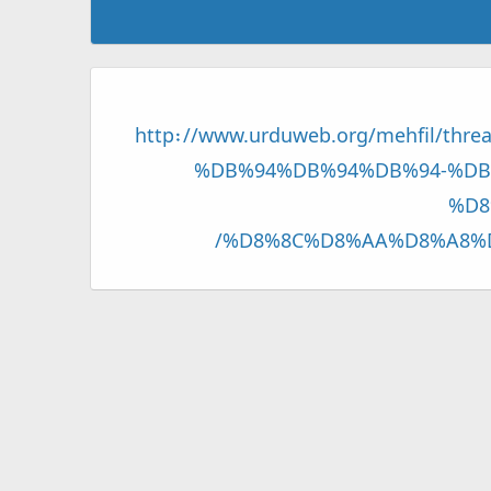
http://www.urduweb.org/mehfil
%DB%94%DB%94%DB%94-%DB
%D8
%D8%8C%D8%AA%D8%A8%D