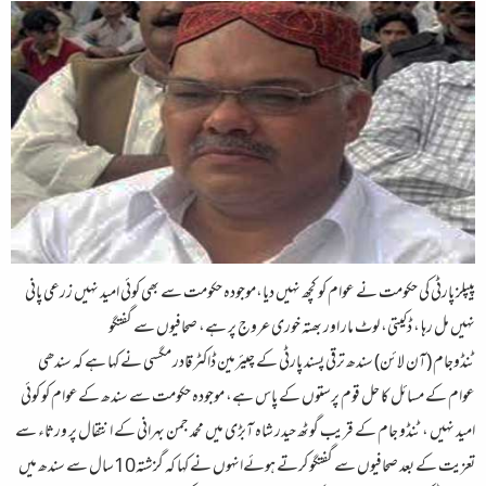
پیپلز پارٹی کی حکومت نے عوام کو کچھ نہیں دیا،موجودہ حکومت سے بھی کوئی امید نہیں زرعی پانی
نہیں مل رہا ، ڈکیتی، لوٹ مار اور بھتہ خوری عروج پر ہے، صحافیوں سے گفتگو
ٹنڈوجام (آن لائن) سندھ ترقی پسند پارٹی کے چیئرمین ڈاکٹر قادر مگسی نے کہا ہے کہ سندھی
عوام کے مسائل کا حل قوم پرستوں کے پاس ہے، موجودہ حکومت سے سندھ کےعوام کو کوئی
امید نہیں ، ٹنڈو جام کے قریب گوٹھ حیدر شاہ آبڑی میں محمد جمن بہرانی کے انتقال پر ورثاء سے
تعزیت کے بعد صحافیوں سے گفتگو کرتے ہوئےانہوں نے کہا کہ گزشتہ10سال سے سندھ میں