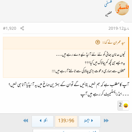
فلسفی
محفلین
مارچ 12، 2019
#1,920
سید عمران نے کہا:
کیوں عدنان بھائی کو نئے نئے آئیڈئیے دے رہے ہیں۔۔۔
یہ ویسے ہی کچھ کم چالاک ہیں کیا؟؟؟
مہینوں سے ہماری دعوت بڑی چالاکی سے ٹالتے آرہے ہیں!!!
آپ کا مطلب ہے کہ ہم نہیں بتائیں گے تو ان کے بہترین دماغ میں یہ آئیڈیا آنا ہی نہیں؟
۔۔۔ انڈرایسٹیمیٹ کر رہے ہیں آپ
2
Last
First
پچھلا
96 از 139
اگلا