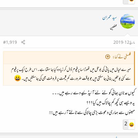
سید عمران
محفلین
مارچ 12، 2019
#1,919
فلسفی نے کہا:
میرے خیال میں پانی کی بوتل میں تھوڑا سا پرفیوم ڈال کر زیادہ کیا جا سکتا ہے۔ اس طرح ایک پرفیوم
سے کئی بوتلیں بنائی جا سکتی ہیں جو بوقت ضرورت کم قیمت پر فروخت بھی کی جاسکتیں ہیں۔
کیوں عدنان بھائی کو نئے نئے آئیڈئیے دے رہے ہیں۔۔۔
یہ ویسے ہی کچھ کم چالاک ہیں کیا؟؟؟
مہینوں سے ہماری دعوت بڑی چالاکی سے ٹالتے آرہے ہیں!!!
2