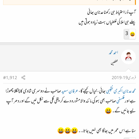
آپ ذرا احتیاط ہی رکھنا عدنان بھائی
پہلے ہی املا کی غلطیاں بہت زیادہ ہوتی ہیں
3
احمد محمد
محفلین
فروری 19، 2019
#1,912
محمد عدنان اکبری نقیبی
بھائی، خیال کیجئے گا،
عرفان سعید
صاحب نے دوسری شادی کا چٹکلا چھوڑا
ہے اور
فلسفی
صاحب بھی بہو کی مانند والا مشورہ دے کر پتلی گلی سے نکل لیں گے اور دھر آپ
لیے جائیں گے۔
سنا ہے اس عمر میں بھاگا بھی نہیں جاتا۔۔