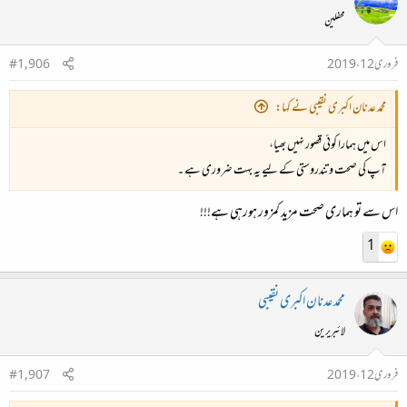
محفلین
فروری 12، 2019
#1,906
محمد عدنان اکبری نقیبی نے کہا:
اس میں ہمارا کوئی قصور نہیں بھیا،
آپ کی صحت و تندروستی کے لیے یہ بہت ضروری ہے ۔
اس سے تو ہماری صحت مزید کمزور ہورہی ہے!!!
1
محمد عدنان اکبری نقیبی
لائبریرین
فروری 12، 2019
#1,907