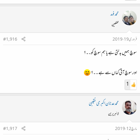
محمد فہد
محفلین
فروری 19، 2019
#1,916
سوچ ہمیں بدلتی ہے یا ہم سوچ کو۔۔؟
اور سوچ آتی کہاں سے ہے ۔۔؟
1
محمد عدنان اکبری نقیبی
لائبریرین
مارچ 12، 2019
#1,917