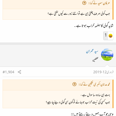
عرفان سعید نے کہا:
جب گولی صرف چلتی ہی ہے تو اتنے زور سے کیوں لگتی ہے؟
شاید گولی کا ہضمہ خراب ہوتا ہے ۔
1
سید عمران
محفلین
فروری 12، 2019
#1,904
محمد عدنان اکبری نقیبی نے کہا:
بہت ہی سادہ سا سوال ہے ،
جب کسی کی نیت خراب ہو جائے تو کون سی گولی دینے چاہیے؟
وہی جو آپ ہمیں دیتے رہتے ہیں!!!