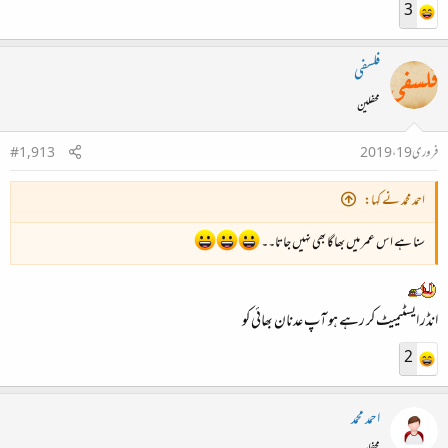
3
فلسفی
محفلین
فروری 19، 2019
#1,913
احمد محمد نے کہا:
سنا ہے اس عمر میں بھاگا بھی نہیں جاتا۔۔
انڈر ایسٹیمیٹ کر رہے ہو آپ عدنان بھائی کو
2
احمد محمد