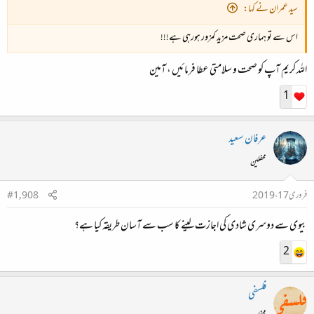
سید عمران نے کہا:
اس سے تو ہماری صحت مزید کمزور ہورہی ہے!!!
اللہ کریم آپ کو صحت و سلامتی عطا فرمائیں ، آمین
1
عرفان سعید
محفلین
فروری 17، 2019
#1,908
بیوی سے دوسری شادی کی اجازت لینے کا سب سے آسان طریقہ کیا ہے؟
2
فلسفی