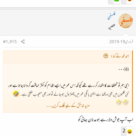
فلسفی
محفلین
فروری 19، 2019
#1,915
احمد محمد نے کہا:
ہاہاہا۔۔۔
اجی ہم تو تحفظات کا اظہار کر رہے تھے کیونکہ اس عمر میں ایسے اقدام کو اکثر حماقت گردانا جاتا ہے اور
کئی فلموں میں بھی دیکھا ہے ایسی بانکی عمر میں چھترول ہو جائے تو اور بھی معیوب لگتی ہے۔
مزید نمائش کے لیے کلک کریں۔۔۔
اب آپ جوش دلا رہے ہو عدنان بھائی کو
تصدیق کے لیے دیکھیئے فلم Joggers Park
2