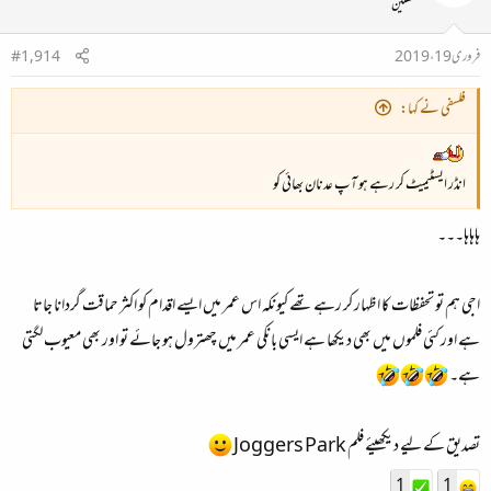
محفلین
فروری 19، 2019
#1,914
فلسفی نے کہا:
انڈر ایسٹیمیٹ کر رہے ہو آپ عدنان بھائی کو
ہاہاہا۔۔۔
اجی ہم تو تحفظات کا اظہار کر رہے تھے کیونکہ اس عمر میں ایسے اقدام کو اکثر حماقت گردانا جاتا
ہے اور کئی فلموں میں بھی دیکھا ہے ایسی بانکی عمر میں چھترول ہو جائے تو اور بھی معیوب لگتی
ہے۔
تصدیق کے لیے دیکھیئے فلم Joggers Park
1
1