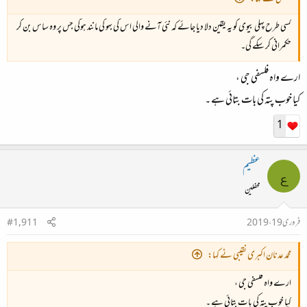
کسی طرح پہلی بیوی کو یہ یقین دلا دیا جائے کہ نئی آنے والی اس کی بہو کی مانند ہوگی جس پر وہ ساس بن کر
حکمرانی کر سکے گی۔
ارے واہ فلسفی جی ،
کیا خوب پتہ کی بات بتائی ہے ۔
1
عظیم
ع
محفلین
فروری 19، 2019
#1,911
محمد عدنان اکبری نقیبی نے کہا:
ارے واہ فلسفی جی ،
کیا خوب پتہ کی بات بتائی ہے ۔