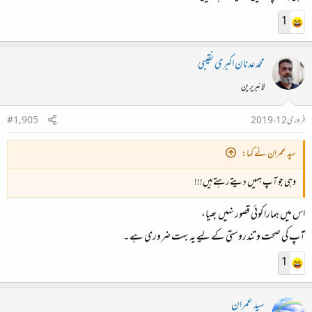
1
محمد عدنان اکبری نقیبی
لائبریرین
فروری 12، 2019
#1,905
سید عمران نے کہا:
وہی جو آپ ہمیں دیتے رہتے ہیں!!!
اس میں ہمارا کوئی قصور نہیں بھیا،
آپ کی صحت و تندروستی کے لیے یہ بہت ضروری ہے ۔
1
سید عمران