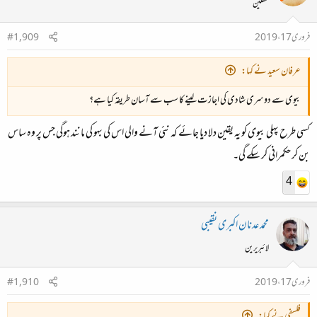
محفلین
فروری 17، 2019
#1,909
عرفان سعید نے کہا:
بیوی سے دوسری شادی کی اجازت لینے کا سب سے آسان طریقہ کیا ہے؟
کسی طرح پہلی بیوی کو یہ یقین دلا دیا جائے کہ نئی آنے والی اس کی بہو کی مانند ہوگی جس پر وہ ساس
بن کر حکمرانی کر سکے گی۔
4
محمد عدنان اکبری نقیبی
لائبریرین
فروری 17، 2019
#1,910
فلسفی نے کہا: