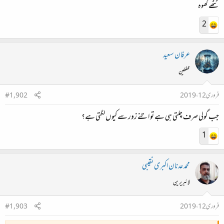
ٹَٹھے کُھوہ
2
عرفان سعید
محفلین
فروری 12، 2019
#1,902
جب گولی صرف چلتی ہی ہے تو اتنے زور سے کیوں لگتی ہے؟
1
محمد عدنان اکبری نقیبی
لائبریرین
فروری 12، 2019
#1,903