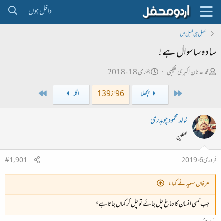
داخل ہوں
کھیل ہی کھیل میں
سادہ سا سوال ہے !
ص
ت
محمد عدنان اکبری نقیبی
جنوری 18، 2018
ا
ا
Last
First
پچھلا
96 از 139
اگلا
ح
ر
ب
ی
خالد محمود چوہدری
ل
خ
محفلین
ڑ
ا
ی
ب
فروری 6، 2019
#1,901
ت
د
عرفان سعید نے کہا:
ا
جب کسی انسان کا دماغ چل جائے تو چل کر کہاں جاتا ہے؟
ء