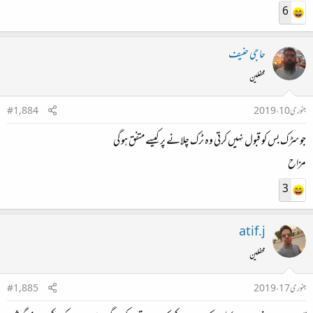
6
حاجی حنیف
محفلین
جنوری 10، 2019
#1,884
جو سڑک بس کو قبول نہیں کرتی وہ ٹرک چلانے پر کیسے متفق ہو گی
مزاح
3
atif.j
محفلین
جنوری 17، 2019
#1,885