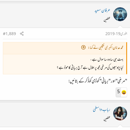
عرفان سعید
محفلین
جنوری 19، 2019
#1,889
محمد عدنان اکبری نقیبی نے کہا:
بہت ہی سادہ سا سوال ہے ،
کیا پڑوسیوں کی مرغی مجھ پر حلال ہے آج بریانی کا موڈ ہے ؟
"مرغی" اور "بریانی" کو ڈی کوڈ کر کے بتائیں!
5
رباب واسطی
محفلین