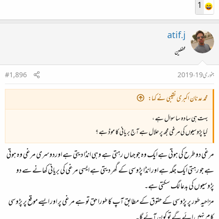
1
atif.j
محفلین
جنوری 19، 2019
#1,896
محمد عدنان اکبری نقیبی نے کہا:
بہت ہی سادہ سا سوال ہے ،
کیا پڑوسیوں کی مرغی مجھ پر حلال ہے آج بریانی کا موڈ ہے ؟
مرغی دو طرح کی ہوتی ہے ایک وہ جو جہاں رہتی ہے وہی انڈا دیتی ہے اوردوسری مرغی وہ ہوتی
ہے جو رہتی ایک جگہ ہے اور انڈا پڑوسی کے گھر دیتی ہے ایسی مرغی کی بریانی کھانے سے دو
پڑوسیوں کی بدعا لگ سکتی ہے۔
مزاحیہ طور پر پڑوسی کے حقوق کے مطابق آپ کا طورا حق تو ہے مرغی پر اور ایسے موقع پر پڑوسی
کام نہیں ائے گے تو کون آئے گا۔