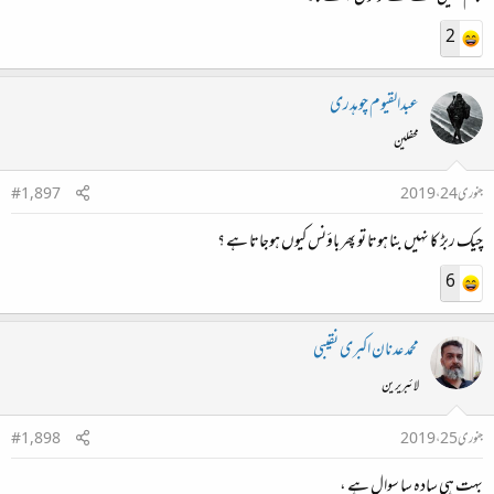
2
عبدالقیوم چوہدری
محفلین
جنوری 24، 2019
#1,897
چیک ربڑ کا نہیں بنا ہوتا تو پھر باؤنس کیوں ہوجاتا ہے ؟
6
محمد عدنان اکبری نقیبی
لائبریرین
جنوری 25، 2019
#1,898
بہت ہی سادہ سا سوال ہے ،