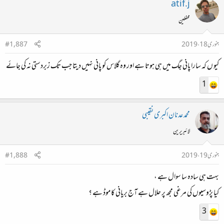
atif.j
محفلین
جنوری 18، 2019
#1,887
کیو ں کہ سارا پانی جگ میں ہی ہوتا ہے اور وہ گلاس کو پانی نہیں دیتا جب تک زبردستی نہ کی جائے
1
محمد عدنان اکبری نقیبی
لائبریرین
جنوری 19، 2019
#1,888
بہت ہی سادہ سا سوال ہے ،
کیا پڑوسیوں کی مرغی مجھ پر حلال ہے آج بریانی کا موڈ ہے ؟
3