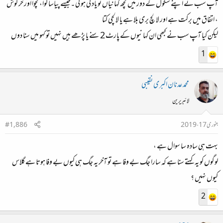
آپ سب نے اپنے سکول کے دور میں کچھ کہانیاں تو یاد کی ہو گی ۔جیسے پیاسا کوا، کچوا اور خرگوش
، اتفاق میں برکت ہے اور لالچ بری بلا ہے یا لالچی کتا
لیکن کیا آپ سب نے کبھی ان کہانیوں کے پارٹ 2 سنے یا پڑھے ہیں نہیں تو کہو میں سنا دوں
1
محمد عدنان اکبری نقیبی
لائبریرین
جنوری 17، 2019
#1,886
بہت ہی سادہ سا سوال ہے ،
لوگوں کو یہ کہتے سنا ہے کہ سارا جگ بے وفا ہے تو آخر یہ جگ ہی کیوں بے وفا ہوتا ہے گلاس
کیوں نہیں ؟
2