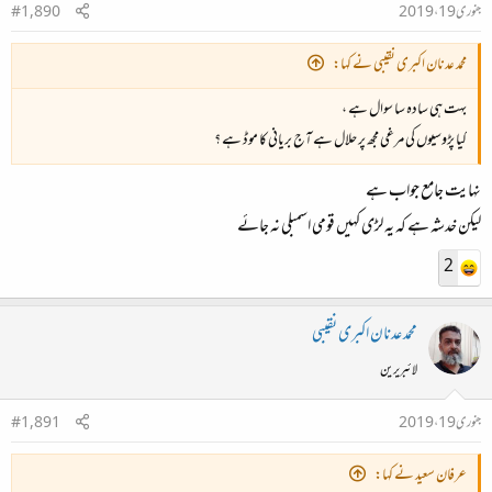
جنوری 19، 2019
#1,890
محمد عدنان اکبری نقیبی نے کہا:
بہت ہی سادہ سا سوال ہے ،
کیا پڑوسیوں کی مرغی مجھ پر حلال ہے آج بریانی کا موڈ ہے ؟
نہایت جامع جواب ہے
لیکن خدشہ ہے کہ یہ لڑی کہیں قومی اسمبلی نہ جائے
2
محمد عدنان اکبری نقیبی
لائبریرین
جنوری 19، 2019
#1,891
عرفان سعید نے کہا: