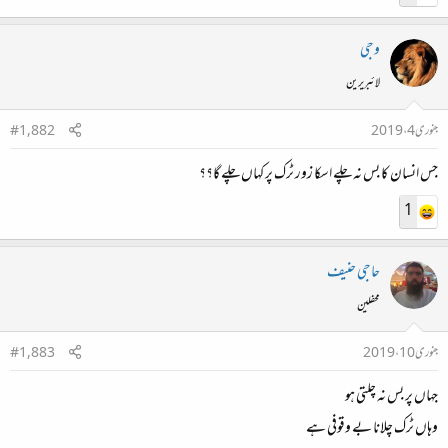
وجی
لائبریرین
جنوری 4، 2019
#1,882
جس انسان کا بس نہ چلے اسکا زور ٹرک پر کہاں چلے گا؟؟
1
حاجی حنیف
محفلین
جنوری 10، 2019
#1,883
جہاں پر بس نہ چلتی ہو
وہاں ٹرک چلانا بے وقوفی ہے