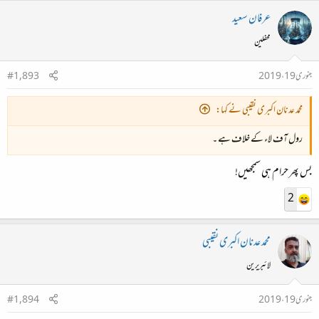
عرفان سعید
محفلین
جنوری 19، 2019
#1,893
محمد عدنان اکبری نقیبی نے کہا:
رول آف لاء کے خلاف ہے ۔
بس پھر حرام ہی سمجھیں!
2
محمد عدنان اکبری نقیبی
لائبریرین
جنوری 19، 2019
#1,894