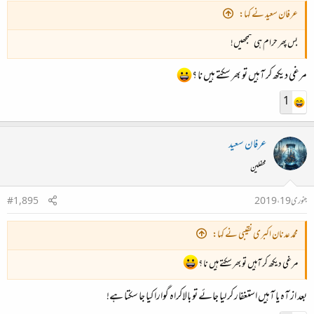
عرفان سعید نے کہا:
بس پھر حرام ہی سمجھیں!
مرغی دیکھ کر آہیں تو بھر سکتے ہیں نا ؟
1
عرفان سعید
محفلین
جنوری 19، 2019
#1,895
محمد عدنان اکبری نقیبی نے کہا:
مرغی دیکھ کر آہیں تو بھر سکتے ہیں نا ؟
بعد از آہ یا آہیں استغفار کر لیا جائے تو بالاکراہ گوارا کیا جا سکتا ہے!