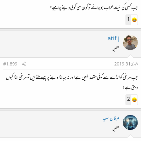
جب کسی کی نیت خراب ہو جائے تو کون سی گولی دینے چاہیے؟
1
atif.j
محفلین
جنوری 31، 2019
#1,899
جب مرغی کو انڈے سے کوئی مقصد نہیں ہے اور نہ ہیانڈا دینے پر پیسے ملتے ہیں تو مرغی انڈا کیوں
دیتی ہے؟
2
عرفان سعید
محفلین