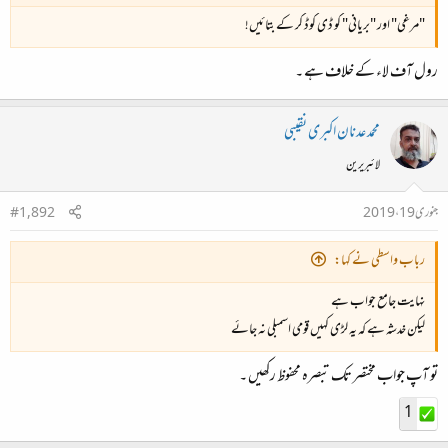
"مرغی" اور "بریانی" کو ڈی کوڈ کر کے بتائیں!
رول آف لاء کے خلاف ہے ۔
محمد عدنان اکبری نقیبی
لائبریرین
جنوری 19، 2019
#1,892
رباب واسطی نے کہا:
نہایت جامع جواب ہے
لیکن خدشہ ہے کہ یہ لڑی کہیں قومی اسمبلی نہ جائے
تو آپ جواب مختصر تک تبصرہ محفوظ رکھیں ۔
1