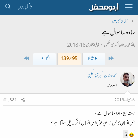
داخل ہوں
کھیل ہی کھیل میں
سادہ سا سوال ہے !
ص
ت
محمد عدنان اکبری نقیبی
جنوری 18، 2018
ا
ا
Last
First
پچھلا
95 از 139
اگلا
ح
ر
ب
ی
محمد عدنان اکبری نقیبی
ل
خ
لائبریرین
ڑ
ا
ی
ب
جنوری 4، 2019
#1,881
ت
بہت ہی سادہ سا سوال ہے ،
د
ا
جس انسان کا بس نہ چلے تو کیا اس انسان کا ٹرک چل سکتا ہے ؟
ء
5