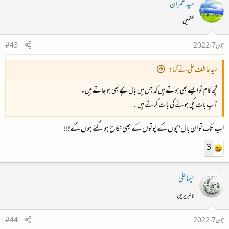
سید عمران
محفلین
جون 7، 2022
#43
سید عاطف علی نے کہا:
کچھ کام تو ایسے بھی ہوتے ہیں کہ جس میں بال بچے بھی ہو جاتے ہیں ۔
آپ بات پکی ہونے کی بات کرتے ہیں ۔
اب تک تو ان بال بچوں کے پوتوں کے بھی نکاح ہوگئے ہوں گے!!!
3
سیما علی
لائبریرین
جون 7، 2022
#44