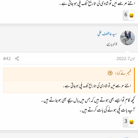
اتنے عرصے مٰیں تو شادی کی تاریخ تک پکی ہو جاتی ہے۔
6
سید عاطف علی
لائبریرین
جون 7، 2022
#42
فہیم نے کہا:
اتنے عرصے مٰیں تو شادی کی تاریخ تک پکی ہو جاتی ہے۔
کچھ کام تو ایسے بھی ہوتے ہیں کہ جس میں بال بچے بھی ہو جاتے ہیں ۔
آپ بات پکی ہونے کی بات کرتے ہیں ۔
3