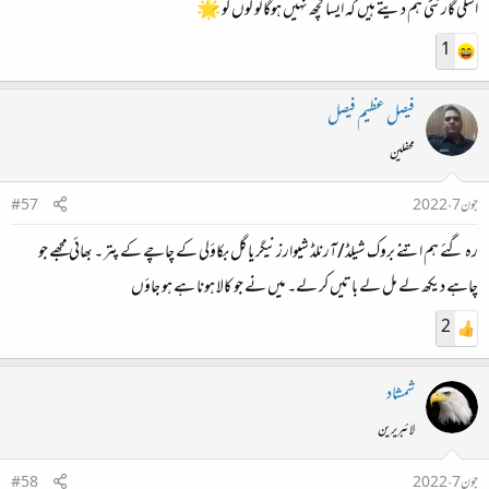
اسکی گارنٹی ہم دیتے ہیں کہ ایسا کچھ نہیں ہوگا لوگوں کو 🌟
1
فیصل عظیم فیصل
محفلین
جون 7، 2022
#57
رہ گئے ہم اتنے بروک شیلڈ/آرنلڈ شیوارزنیگر یا گل بکاؤلی کے چاچے کے پتر ۔ بھائی مجھے جو
چاہے دیکھ لے مل لے باتیں کر لے۔ میں نے جو کالا ہونا ہے ہو جاؤں
2
شمشاد
لائبریرین
جون 7، 2022
#58