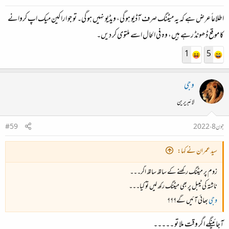
اطلاعاً عرض ہے کہ یہ میٹنگ صرف آڈیو ہو گی، ویڈیو نہیں ہو گی۔ تو جو اراکین میک اپ کروانے
کا موقع ڈھونڈ رہے ہیں، وہ فی الحال اسے ملتوی کر دیں۔
1
5
وجی
لائبریرین
جون 8، 2022
#59
سید عمران نے کہا:
زوم پر میٹنگ رکھنے کے ساتھ ساتھ اگر۔۔۔
ناشتہ کی ٹیبل پر بھی میٹنگ رکھ لیں تو کیا۔۔۔
وجی
بھائی آئیں گے؟؟؟
آجائینگے اگر وقت ملا تو ۔۔۔۔۔