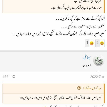
کیمرہ بند بھی رکھ سکتے ہیں آپ
ہمارے لیپ ٹاپ پر تو کیمرے پر ٹیپ لگی ہوئی ہے۔
اتنا کچھ کرنے سے بہتر ہے کہ کچھ نہ کریں۔۔۔
سکون سے رہیں، سکون سے رکھیں۔۔۔
کہیں ہمیں دیکھ دیکھ لوگ اختلاج قلب، مالیخولیا، تشنج، خناق وغیرہ میں مبتلا نہ ہو جائیں!!!
1
2
سیما علی
لائبریرین
جون 7، 2022
#56
سید عمران نے کہا:
کہیں ہمیں دیکھ دیکھ لوگ اختلاج قلب، مالیخولیا، تشنج، خناق وغیرہ میں مبتلا نہ ہو جائیں!!!