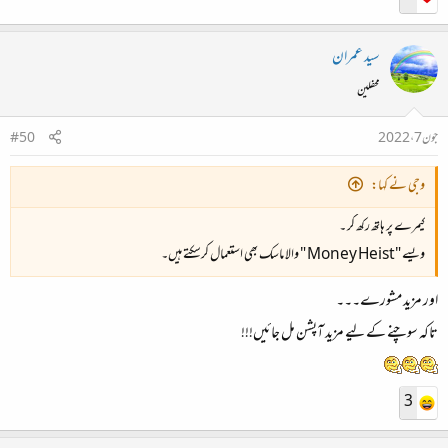
سید عمران
محفلین
جون 7، 2022
#50
وجی نے کہا:
کیمرے پر ہاتھ رکھ کر ۔
ویسے "Money Heist " والا ماسک بھی استعمال کرسکتے ہیں۔
اور مزید مشورے۔۔۔
تاکہ سوچنے کے لیے مزید آپشن مل جائیں!!!
3