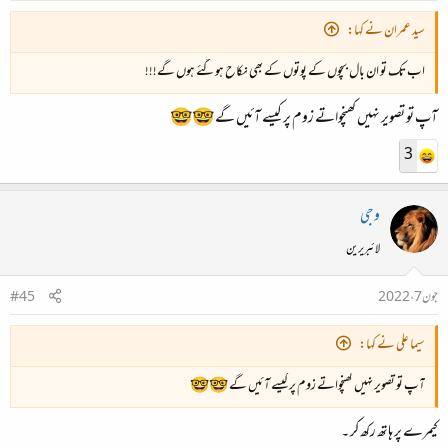
سید عمران نے کہا:
اب تک تو ان بال بچوں کے پوتوں کے بھی نکاح ہوگئے ہوں گے!!!
آپ تو تصویر نہیں کھنچواتے زوم پر کیسے آئیں گے 🤓🤓
3
وجی
لائبریرین
جون 7، 2022
#45
سیما علی نے کہا:
آپ تو تصویر نہیں کھنچواتے زوم پر کیسے آئیں گے 🤓🤓
کیمرے پر ہاتھ رکھ کر ۔