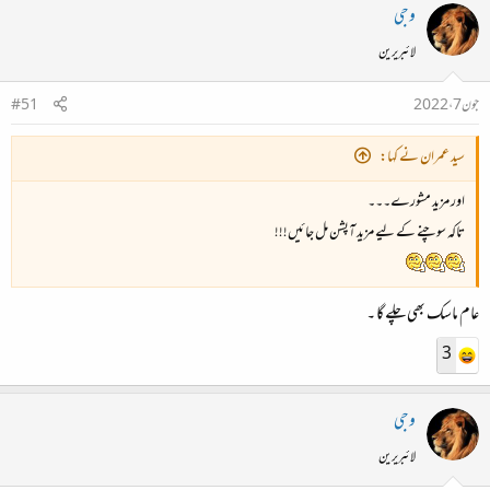
وجی
لائبریرین
جون 7، 2022
#51
سید عمران نے کہا:
اور مزید مشورے۔۔۔
تاکہ سوچنے کے لیے مزید آپشن مل جائیں!!!
عام ماسک بھی چلے گا ۔
3
وجی
لائبریرین