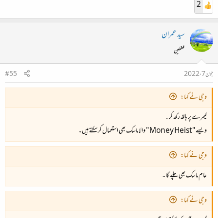
2
سید عمران
محفلین
جون 7، 2022
#55
وجی نے کہا:
کیمرے پر ہاتھ رکھ کر ۔
ویسے "Money Heist " والا ماسک بھی استعمال کرسکتے ہیں۔
وجی نے کہا:
عام ماسک بھی چلے گا ۔
وجی نے کہا: