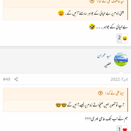
سید عاطف علی نے کہا:
یعنی زوم پر بے خیالی کے جواہر سامنے آئیں گے۔
بےخیالی کے جواہر۔۔۔
2
سید عمران
محفلین
جون 7، 2022
#49
سیما علی نے کہا:
آپ تو تصویر نہیں کھنچواتے زوم پر کیسے آئیں گے 🤓🤓
ہم نے اب تک حامی بھری؟؟؟
1