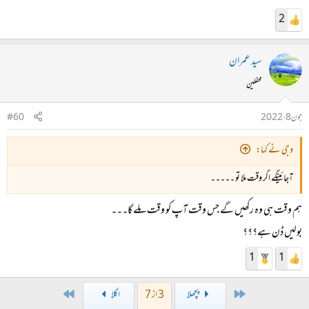
2
سید عمران
محفلین
جون 8، 2022
#60
وجی نے کہا:
آجائینگے اگر وقت ملا تو ۔۔۔۔۔
ہم وقت ہی وہ رکھیں گے جس وقت آپ کو وقت ملے گا۔۔۔
بولیں ڈن ہے؟؟؟
1
1
Last
First
پچھلا
3 از 7
اگلا