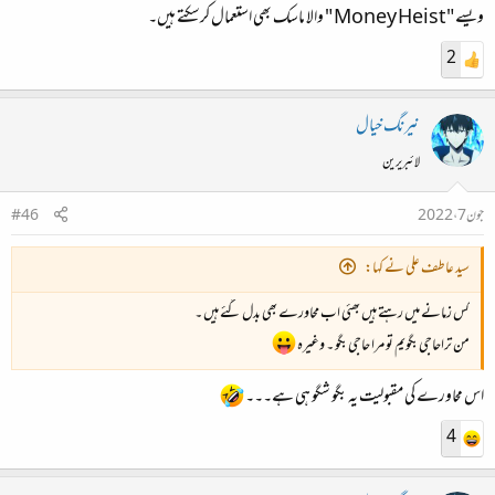
ویسے "Money Heist " والا ماسک بھی استعمال کرسکتے ہیں۔
2
نیرنگ خیال
لائبریرین
جون 7، 2022
#46
سید عاطف علی نے کہا:
کس زمانے میں رہتے ہیں بھئی اب محاورے بھی بدل گئے ہیں ۔
من تراحاجی بگویم تو مرا حاجی بگو ۔ وغیرہ
اس محاورے کی مقبولیت یہ بگو شگو ہی ہے۔۔۔
4