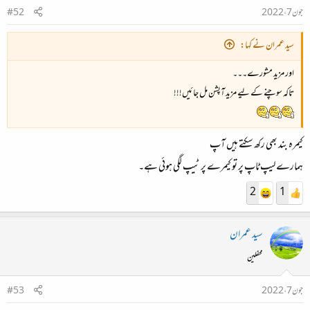
جون 7، 2022
#52
سید عمران نے کہا:
اور مزید مشورے۔۔۔
تاکہ سوچنے کے لیے مزید آپشن مل جائیں!!!
کیمرہ بند بھی رکھ سکتے ہیں آپ
ہمارے لیپ ٹاپ پر تو کیمرے پر ٹیپ لگی ہوئی ہے۔
2
1
سید عمران
محفلین
جون 7، 2022
#53