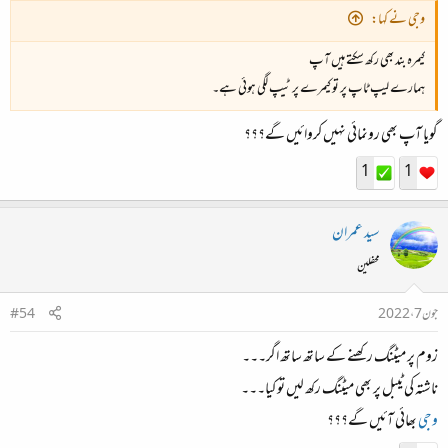
وجی نے کہا:
کیمرہ بند بھی رکھ سکتے ہیں آپ
ہمارے لیپ ٹاپ پر تو کیمرے پر ٹیپ لگی ہوئی ہے۔
گویا آپ بھی رونمائی نہیں کروائیں گے؟؟؟
1
1
سید عمران
محفلین
جون 7، 2022
#54
زوم پر میٹنگ رکھنے کے ساتھ ساتھ اگر۔۔۔
ناشتہ کی ٹیبل پر بھی میٹنگ رکھ لیں تو کیا۔۔۔
وجی
بھائی آئیں گے؟؟؟