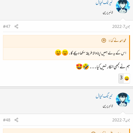
نیرنگ خیال
لائبریرین
جون 7، 2022
#47
محمداحمد نے کہا:
اس کے بدلے ہمیں اپنا والا طریقہ سکھا دیجے گا۔
ہم نے کبھی انکار نہیں کیا۔۔۔
3
نیرنگ خیال
لائبریرین
جون 7، 2022
#48