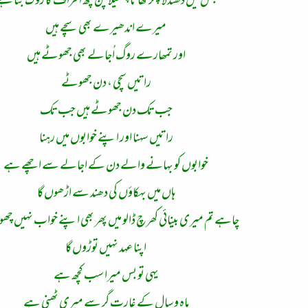
جس میں دھندلا چکر کھاتا چمکیلا پن چھ اطراف کا روگ بنا ہ
میرے اندھیرے بھی سچے ہیں
اور تمھارے روگ اُجالے بھی جھوٹے ہیں
راتیں سچی ، دن جھوٹے
جب تک دن جھوٹے ہیں جب تک
راتیں سہنا اور اپنے خوابوں میں رہنا
خوابوں کو بہانے والے دن کے اجالے سے اچھے ہے
ہاں میں بہکاؤں کی دھند سے اڑھوں گا
چاہے تم میری بینائی کھرچ ڈالو میں پھر بھی اپنے خواب نہیں چھو
اپنا عہد نہیں توڑوں گا
یہی تو بس میرا سب کچھ ہے
ماہ و سال کے غارت گر سے میری ٹھنی ہے