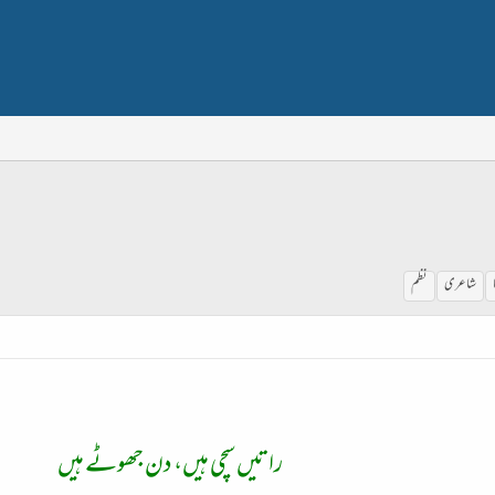
شاعری
نظم
راتیں سچی ہیں، دن جھوٹے ہیں