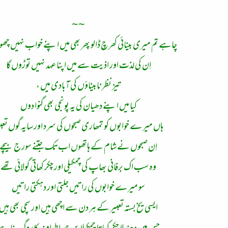
~~
چاہے تم میری بینائی کھرچ ڈالو پھر بھی میں اپنے خواب نہیں چھو
اِن کی لذت اور اذیت سے میں اپنا عہد نہیں توڑوں گا
تیز نظر نابیناؤں کی آبادی میں ،
کیا میں اپنے دھیان کی یہ پونجی بھی گنوا دوں
ہاں میرے خوابوں کو تمھاری صبحوں کی سرد اور سایہ گوں تعب
اِن صبحوں نے شام کے ہاتھوں اب تک جتنے سورج بیچے
وہ سب اک برفانی بھاپ کی چمکیلی اور چکر کھاتی گولائی تھے
سو میرے خوابوں کی راتیں جلتی اور دہکتی راتیں
ایسی یخ بستہ تعبیر کے ہر دن سے اچھی ہیں اور سچی بھی ہیں