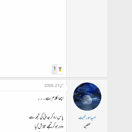
1
مئی 27، 2006
اچھا کلام ہے ۔ ۔ ۔
پاس رہ کر جدائی کی تجھ سے
امیداورمحبت
دور ہو کر تجھے تلاش کیا
محفلین