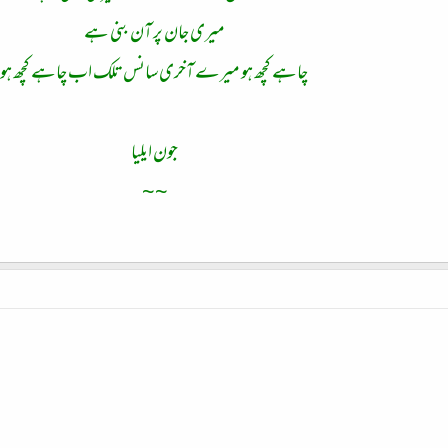
میری جان پر آن بنی ہے
چاہے کچھ ہو میرے آخری سانس تلک اب چاہے کچھ ہو
جون ایلیا
~~