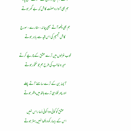
دیکھتے ہم بھی ہواؤں کے نگر کے اس پار
ہم بھی آوارہ صِفت کاش کہ بے گھر ہوتے
ہم بھی چُھو آتے سبھی چاند ، ستارے ، سورج
کاش تجسیم کی اس قید سے باہر ہوتے
خوب غزلوں میں ترے عشق کے چرچے کرتے
میر و غالب کی طرح ہم جو سُخنور ہوتے
آئینہ بن کے ترے سامنے آتے پہلے
اور پھِر خوُد ہی ترے ہاتھ میں پتھر ہوتے
عشق کو کوئی دوا کوئی دُعا راس نہیں
اس کے بیمار کو دیکھا نہیں بہتر ہوتے