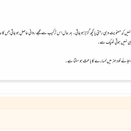
 علم نہیں کہ معنویت وہی رہتی یا کچھ گڑبڑ ہو جاتی۔ بہر حال اس ترکیب سے مجھے روانی حاصل ہو جاتی جس ک
ی ہی نہیں ہوتی ٹھیک سے۔
 بجائے خود ہنر میں خسارے کا باعث ہو سکتا ہے۔