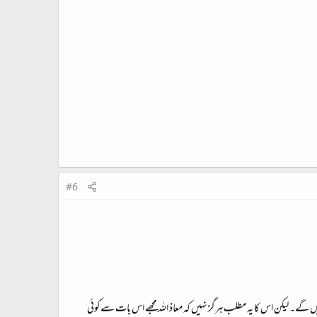
 "تجسیم کی" اور "اس قید" کے نقطہء امتزاج پر تھوڑا سا فقدان ہے۔ مجھے وہاں وقف کرنا پڑ
#6
ں گے۔ لیکن اس کا یہ مطلب ہرگز نہیں کہ معاذ اللہ مجھے اس بات سے کوئی