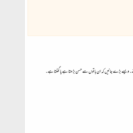
اہئے۔ ویسے بڑے جانیں کہ ان باتوں سے حسن بڑھتا ہے یا گھٹتا ہے۔