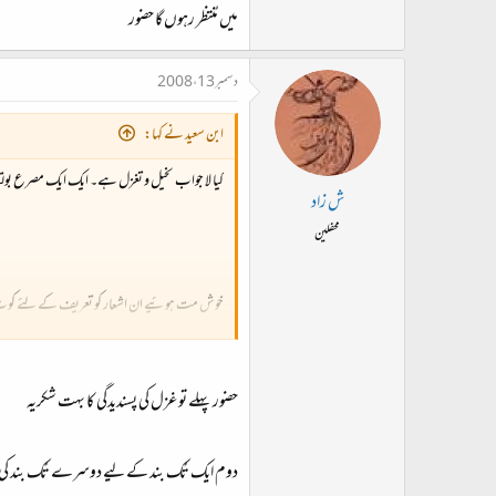
میں مُنتظر رہوں گا حضور
دسمبر 13، 2008
ابن سعید نے کہا:
کیا لا جواب تخیل و تغزل ہے۔ ایک ایک مصرع بول
ش زاد
محفلین
خوش مت ہوئیے ان اشعار کو تعریف کے لئے کوٹ نہیں
در اصل ان اشعار میں کاش لفظ کی تکرار ہے اور غزل 
حضور پہلے تو غزل کی پسندیدگی کا بہت شکریہ
تو میں یہ عرض کر رہا تھا کہ ایک مصرعے کی ٹانگ میں 
دوم ایک تُک بند کے لیے دوسرے تُک بند کی
ہم بھی بنجارہ صِفت بے در و بے گھر ہوتے