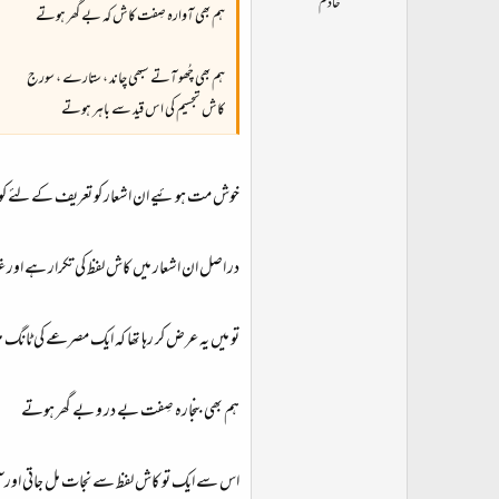
خادم
ہم بھی آوارہ صِفت کاش کہ بے گھر ہوتے
ہم بھی چُھو آتے سبھی چاند ، ستارے ، سورج
کاش تجسیم کی اس قید سے باہر ہوتے
خوش مت ہوئیے ان اشعار کو تعریف کے لئے کوٹ نہ
در اصل ان اشعار میں کاش لفظ کی تکرار ہے اور غ
تو میں یہ عرض کر رہا تھا کہ ایک مصرعے کی ٹانگ م
ہم بھی بنجارہ صِفت بے در و بے گھر ہوتے
اس سے ایک تو کاش لفظ سے نجات مل جاتی اور آوارگ