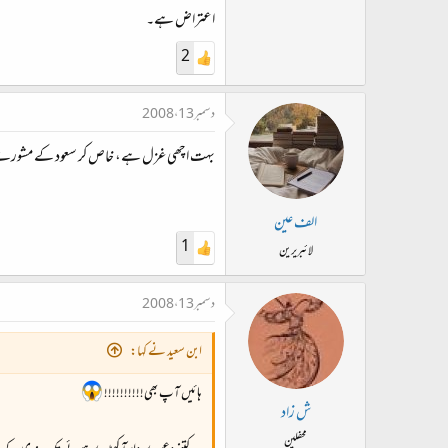
اعتراض ہے۔
2
دسمبر 13، 2008
بہت اچھی غزل ہے، خاص کر سعود کے مشورے کو
الف عین
1
لائبریرین
دسمبر 13، 2008
ابن سعید نے کہا:
ہائیں آپ بھی!!!!!!!!!!
ش زاد
محفلین