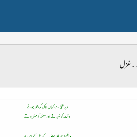
۔۔۔غزل
دیر لگتی ہے کہاں خاک کو پتھر ہوتے
وقت کو ٹھیرتے اور آنکھ کو منظر ہوتے