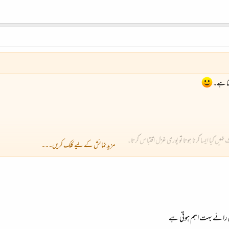
تا ہے۔
 کیا ایسا کرنا ہوتا تو پوری غزل اقتباس کرتا۔
مزید نمائش کے لیے کلک کریں۔۔۔
کی ترتیب میں بھی یہ دونوں آس پاس ہی ہیں تو مجھے ذرا سا لگتا ہے کہ ان کے ساتھ کچھ کر لینا چاہئے۔ ویسے بڑے 
تو یوں توڑتا۔
 رائے بہت اہم ہوتی ہے