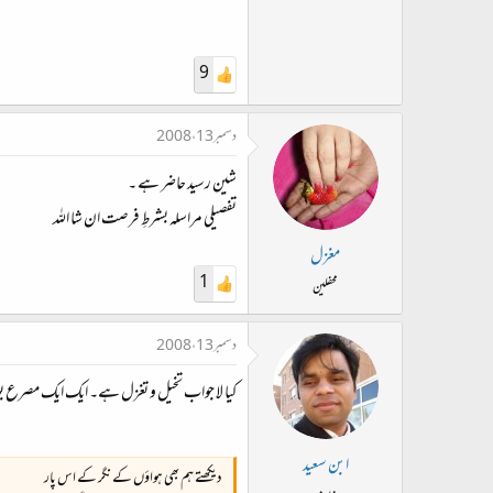
9
دسمبر 13، 2008
شین رسید حاضر ہے ۔
تفصیلی مراسلہ بشرطِ فرصت ان شا اللہ
مغزل
1
محفلین
دسمبر 13، 2008
کیا لا جواب تخیل و تغزل ہے۔ ایک ایک مصرع ب
ابن سعید
دیکھتے ہم بھی ہواؤں کے نگر کے اس پار