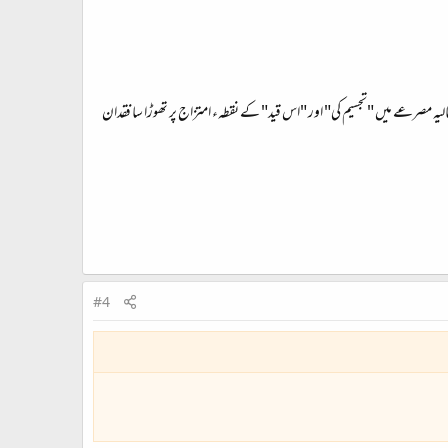
ا حالیہ مصرعے میں "تجسیم کی" اور "اس قید" کے نقطہء امتزاج پر تھوڑا سا فقدان
#4