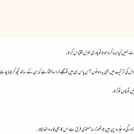
یں کیا ایسا کرنا ہوتا تو پوری غزل اقتباس کرتا۔
زل کی ترتیب میں بھی یہ دونوں آس پاس ہی ہیں تو مجھے ذرا سا لگتا ہے کہ ان کے ساتھ کچھ کر لینا چ
یں تو یوں توڑتا۔
ی و بنجارہ پن میں جو تھوڑا سا معنوی فرق ہے اس کا بھی فائدہ اٹھا لیتا۔