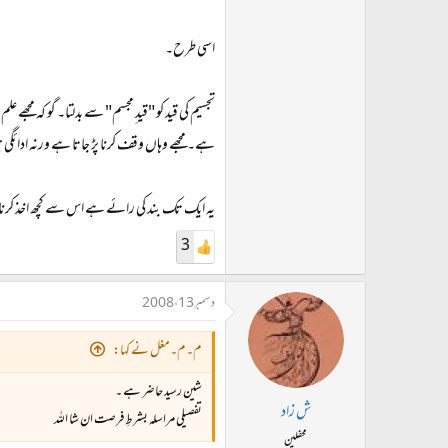
اسی طرح۔
تجسیم کی قید کو "قید ِمجسم" سے بدلتا۔ گو کہ مجھے
ہے۔ مجھے وہاں وقف کرنا پڑ جاتا ہے ورنہ ادائگ
یہ ایک تک بند کی رائے ہے اس سے کچھ اخذ کرنا
3
دسمبر 13، 2008
م۔م۔مغل نے کہا:
شین رسید حاضر ہے ۔
ش زاد
تفصیلی مراسلہ بشرطِ فرصت ان شا اللہ
محفلین