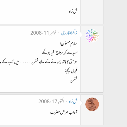
ش زاد
شاکرالقادری
نومبر 11، 2008
سلام مسنون!
امید ہے کہ مزاج بخیر ہونگے
دوستی کا ہاتھ بڑھانے کے لیے شکریہ ۔۔۔۔۔ میں آپ کے ہات
قبول کیجئے
شکریہ
ش زاد
اکتوبر 17، 2008
آداب عرض حضرت