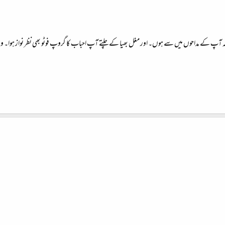
 کہ آپ کے مداحوں میں سے ہوں۔ اور مغل بھیا کے چلتے آپ احباب کا گروپ فوٹو بھی نظر نواز ہوا۔ وی