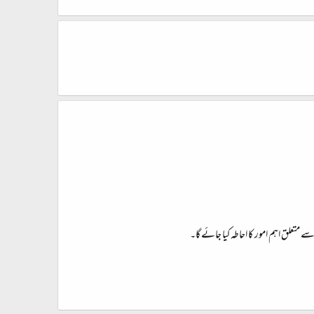
متعلق اہم امور کا احاطہ کیا جائے گا۔