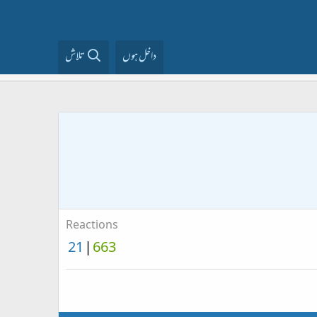
داخل ہوں
تلاش
Reactions
21
663