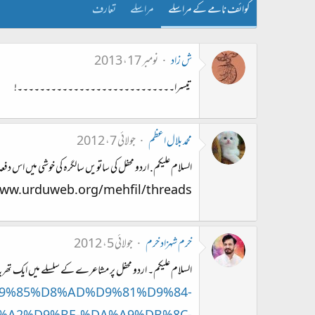
کوائف نامے کے مراسلے
مراسلے
تعارف
ش زاد
نومبر 17، 2013
تیسرا۔۔۔۔۔۔۔۔۔۔۔۔۔۔۔۔۔۔۔۔۔۔۔۔۔۔۔۔!
محمد بلال اعظم
جولائی 7، 2012
السلام علیکم. اردو محفل کی ساتویں سالگرہ کی خوشی میں اس دفع
http://www.urduweb.org/mehfil/threads/محفل-مشاعرہ-،-آپ-کی-رائے-
خرم شہزاد خرم
جولائی 5، 2012
السلام علیکم۔ اردو محفل پر مشاعرے کے سلسلے میں ایک تھ
s/%D9%85%D8%AD%D9%81%D9%84-