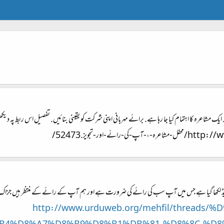
ہ ایک مشاعرہ کا اہتمام کیا جا رہا ہے. برائے مہربانی اپنی شرکت کو یقینی بنائیں. تفصیل اس ربط پہ د
اور-تجویز.52473/
ریڈ لکھا گیا ہے جس میں آپ سب کی رائے کی ضرورت ہے اور ہم آپ کے رائے کے منتظر ہیں جزاک ا
http://www.urduweb.org/mehfil/thread