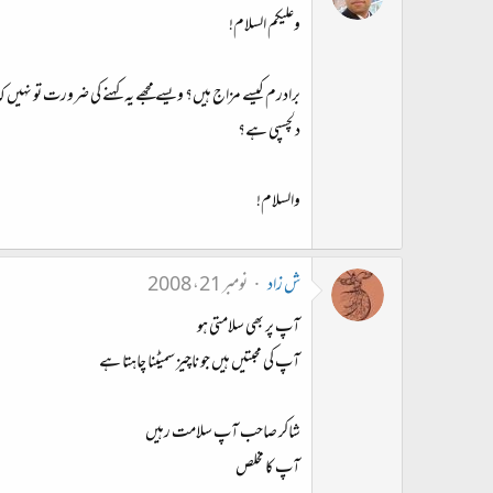
وعلیکم السلام!
برادرم کیسے مزاج ہیں؟ ویسے مجھے یہ کہنے کی ضرورت تو نہیں
دلچسپی ہے؟
والسلام!
ش زاد
نومبر 21، 2008
آپ پر بھی سلامتی ہو
آپ کی محبتیں ہیں جو ناچیز سمیٹنا چاہتا ہے
شاکر صاحب آپ سلامت رہیں
آپ کا مخلص