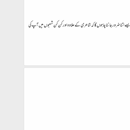
سے اتنا ضرور جاننا چاہوں گا کہ شاعری کے علاوہ اور کن کن شعبوں میں آپ کی