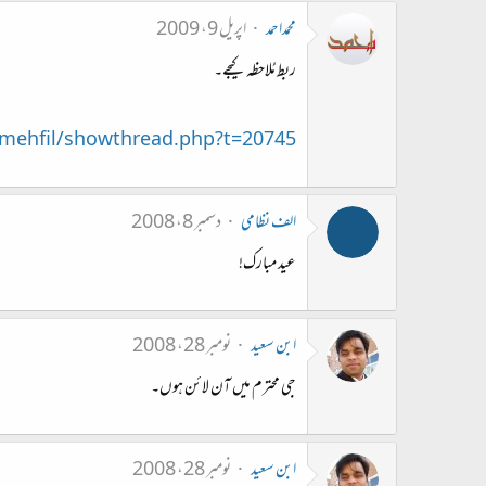
محمداحمد
اپریل 9، 2009
ربط مُلاحظہ کیجے۔
mehfil/showthread.php?t=20745
الف نظامی
دسمبر 8، 2008
عید مبارک!
ابن سعید
نومبر 28، 2008
جی محترم میں آن لائن ہوں۔
ابن سعید
نومبر 28، 2008