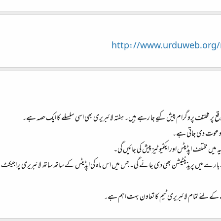
http://www.urduweb.org/
قع پر مخلتف پروگرام پیش کیے جا رہے ہیں۔ ہفتہ لائبریری بھی اسی سلسلے کا ایک حصہ ہے۔
ی دعوت دی جاتی ہے۔
 بارے میں پریذینٹیشن بھی دی جائے گی۔ جس میں اس ماہ کی اپڈیٹس کے ساتھ ساتھ لائبریری پراجیکٹ سے 
ے کے لئے تمام لائبریری ٹیم کا تعاون بہت اہم ہے۔