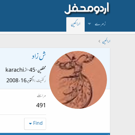
زمرے
اراکین
اراکین
ش زاد
محفلین
·
45
·
از
karachi
رکنیت
اکتوبر 16، 2008
مراسلے
491
Find