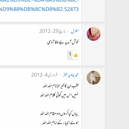
%A2%D9%BE-%DA%A9%DB%8C-
9%88%DB%8C%D8%B2.52473/
مغزل
مارچ 29، 2012
خوش آمدید بے وفا آدمی
1
محمد جاوید اختر
فروری 4، 2012
لقب ان کا خیر الانام اللہ اللہ
نہیں اس میں کوئی کلام اللہ اللہ
بیاں کیا کروں وہ مقام اللہ اللہ
ہوئے انبیاء کے امام اللہ اللہ