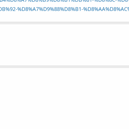
B4%D8%A7%D8%B9%D8%B1%DB%81-%D8%8C-%D8
B%92-%D8%A7%D9%88%D8%B1-%D8%AA%D8%AC%D