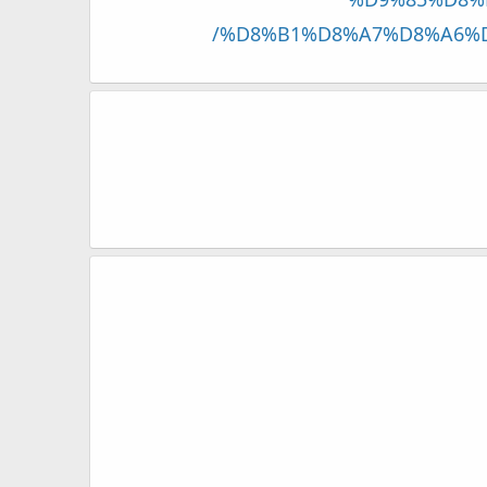
%D9%85%D8%
%D8%B1%D8%A7%D8%A6%D