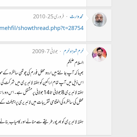
محمد وارث
فروری 25، 2010
mehfil/showthread.php?t=28754
خرم شہزاد خرم
جولائی 7، 2009
السلام علیکم
جیسا کہ آپ جانتے ہیں اردو محفل فورم کی چوتھی سالگرہ کے مو
اس ذیل میں آپ تمام اراکین کو ہفتہ لائبریری میں شرکت ک
ہفتہ لائبریری 8 جولائی تا 14 جولائی پر مشتمل ہے۔ اس دورانیہ میں مختلف اپڈیٹس اور ایکٹیوٹیز پیش کی جائیں گی۔
محفل کی سالگرہ کی اختتامی تقریبات میں لائبریری پراجیکٹ کے
ہفتہ لائبریری کو بھرپور طریقے سے منانے اور کامیاب بنان