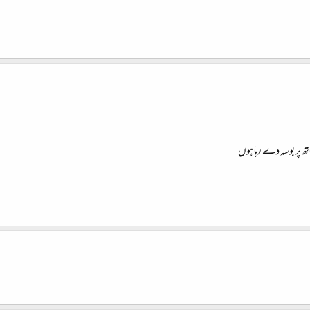
ھ پر بوسہ دے رہا ہوں