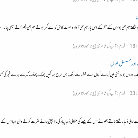
ل
وتے دیکھتے ہم بھی ہواؤں کے نگر کے اس پار ہم بھی آوارہ صِفت کاش کہ بے گھر ہوتے ہم بھی چُھو آتے سبھی چ
18
فورم:
آپ کی شاعری (پابندِ بحور شاعری)
 اور مسلسل غزل
ھنک وہ دن جو روشنی میں اُجالے اُجال دے منشور سے رنگ جس طرح جھانکیں چھنک چھنک گہرے ہرے شجر کی کسی س
33
فورم:
آپ کی شاعری (پابندِ بحور شاعری)
ندر سے ہے خالی دُنیا رشتے ناتے جھوٹے اس کے پیسے کی متوالی دُنیا پیار کی مالا جپتی جائے نفرت کرنے والی دُنیا اس 