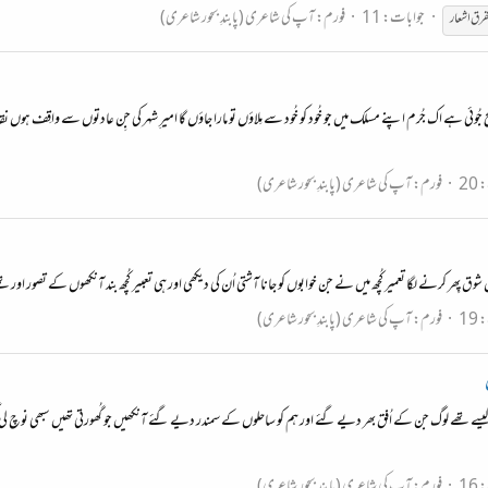
جوابات: 11
فورم:
آپ کی شاعری (پابندِ بحور شاعری)
فرق اشعار
 صُلح جُوئی ہے اک جُرم اپنے مسلک میں جو خُود کو خُود سے مِلاؤں تو مارا جاؤں گا امیرِ شہر کی جِن عادتوں سے واقِف ہو
20
فورم:
آپ کی شاعری (پابندِ بحور شاعری)
شیاں شوق پِھر کرنے لگا تعمیر کُچھ میں نے جن خوابوں کو جانا آشتی اُن کی دیکھی اور ہی تعبیر کُچھ بند آنکھوں کے تصور اور تھے
19
فورم:
آپ کی شاعری (پابندِ بحور شاعری)
یسے تھے لوگ جن کے اُفق بھر دیے گئے اور ہم کو ساحلوں کے سمندر دیے گئے آنکھیں جو گُھورتی تھیں سبھی نوچ لی 
16
فورم:
آپ کی شاعری (پابندِ بحور شاعری)