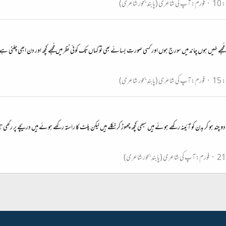
10
فورم:
آپ کی شاعری (پابندِ بحور شاعری)
جھے نہیں ہوں چاند میں سورج ہوں اور کسی صورت بسائے بھی تو کہاں تک کوئی نظر میں مُجھے کچھ اور دن ابھی چلنی ہے بات
15
فورم:
آپ کی شاعری (پابندِ بحور شاعری)
چند ہو کر بدن کو آئینہ رکھے ہوئے ہیں سبھی کچھ چھوڑ کر نکلے ہیں لیکن پلٹ کا راستہ رکھے ہوئے ہیں دریچے پر
فورم:
آپ کی شاعری (پابندِ بحور شاعری)