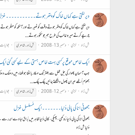
دیر لگتی ہے کہاں خاک کو پتھر ہوتے۔۔۔۔۔۔۔۔۔۔۔غز
دیر لگتی ہے کہاں خاک کو پتھر ہوتے وقت کو ٹھیرتے اور آنکھ کو منظر ہ
چرچے کرتے میر و غالب کی طرح ہم جو سُخنور ہوتے...
ش زاد
لڑی
دسمبر 13، 2008
جوابات: 
ش
زاد۔
ش
اعری
ایک خاص موقع پرکسی بہت خاص ہستی کے لیے کہی گئی ایک
جب آسمان پھوار کی جل تھل سے جلترنگ مہکار بانٹتا ہو فضاء میں دھنک د
جھوُم اُٹھے حیران پُھول دیکھتے جائیں پلک پلک...
ش زاد
لڑی
دسمبر 12، 2008
جوابات: 
ش
زاد۔
ش
اعری
جھوٹی انا کی پالی دُنیا۔۔۔۔۔۔۔ایک مُسلسل غزل
جھوٹی انا کی پالی دُنیا رُوکھی ، پھیکی ، کالی دُنیا ظاہر میں بُراق لبادے ا
دُنیا ش زاد