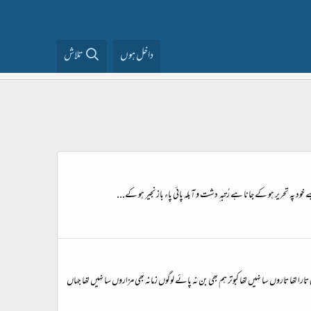
داخل ہوں
تلاش
 پہ تحریر ہو کے جانا ہے رُتبہ ِ دشت و آبلہ پائی پاء بازنجیر ہو کے...
تاروں سا نہیں تھا کبوتر ہم بھی بن نہ پائے لوگوں زمانہ بھی مزاروں سا نہیں تھا جہاں