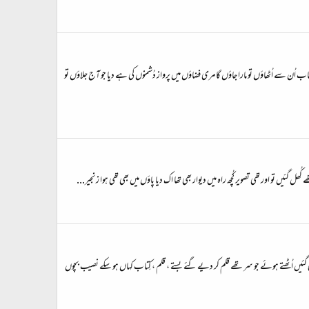
ں نقاب اُن سے اُٹھاؤں تو مارا جاؤں گا مری فضاؤں میں پرواز دُشمنوں کی ہے دیا جو آج جلاؤں تو
 کُھل گئیں تو اور تھی تصویر کُچھ راہ میں دیوار بھی تھا اک دیا پاؤں میں بھی تھی ہوا زنجیر...
گئیں اُٹھتے ہوئے جو سر تھے قلم کر دیے گئے بستے ، قلم ، کِتاب کہاں ہو سکے نصیب بچوں