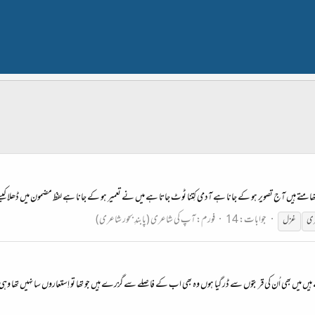
متے ہیں آج تصویر ہو کے جانا ہے آدمی کِتنا ٹوٹ جاتا ہے میں نے تعمیر ہو کے جانا ہے لفظ مضمون میں ڈھلا کیسے خود
جوابات: 14
فورم:
آپ کی شاعری (پابندِ بحور شاعری)
ری
غزل
اُن کی قربتوں سے ڈر گیا ہوں وہ بھی اب کے فاصلے سے گزرے ہیں جو تھا تو اِستعاروں سا نہیں تھا وہی تارا تھا 