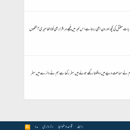
 مقتل کی کچھ اور دن ابھی رہنا ہے اس خبر میں مُجھے مِرا قرار بھی لُوٹا تھا میری آنکھوں
 رکھی ہم نے سماعت دیے میں دیکھنا رکھے ہوئے ہیں سفر رکھا ہے ہم نے دائرے میں سفر
رابطہ
قواعد و ضوابط
راز داری
مدد
R