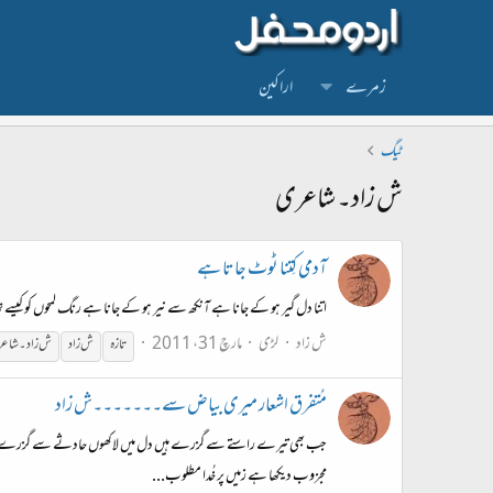
زمرے
اراکین
ٹیگ
ش زاد۔ شاعری
آدمی کِتنا ٹوٹ جاتا ہے
اتنا دل گیر ہو کے جانا ہے آنکھ سے نیر ہو کے جانا ہے رنگ لمحوں کو کیسے تھا
ش زاد
لڑی
مارچ 31، 2011
تازہ
ش
زاد
ش
زاد۔
ش
اع
مُتفرق اشعار میری بیاض سے۔۔۔۔۔۔۔ش زاد
جب بھی تیرے راستے سے گزرے ہیں دل میں لاکھوں حادثے سے گزرے ہیں میں بھی 
مجزوب دیکھا ہے زمیں پر خُدا مطلوب...