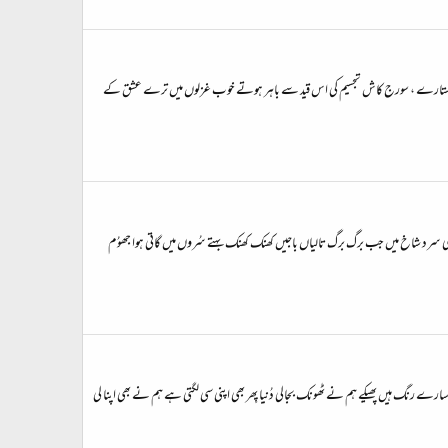
اند ، ستارے ، سورج کاش تجسیم کی اس قید سے باہر ہوتے خوب غزلوں میں ترے عشق کے
رد شاخ میں جب برگ برگ تالیاں باجیں کھنک کھنک بہتے سُروں میں گاتی ہوا جھوُم
کے سارے رنگ ہیں پھیکے ہم نے ٹھونک بجالی دُنیا پِھر بھی اپنی سی لگتی ہے ہم نے بھی اپنا لی