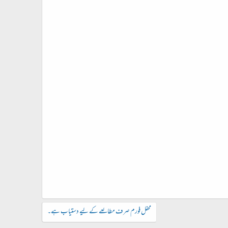
محفل فورم صرف مطالعے کے لیے دستیاب ہے۔