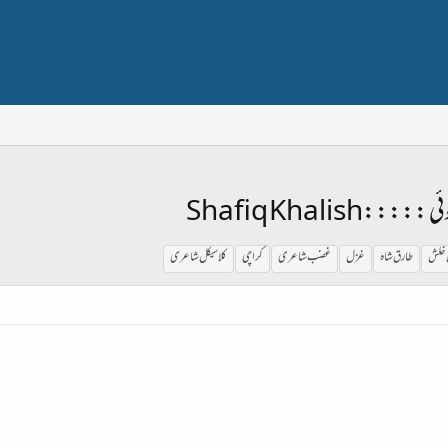
Shafiq Khalis
 خلش
طارق شاہ
غزل
غضب شاعری
کراچی
کلاسیکل شاعری