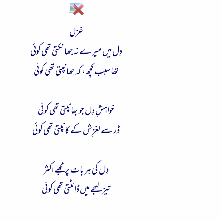
غزل
دِل میں میرے نہ جھانکتی تھی کوئی
تھا سبب کچھ، کہ جھانپتی تھی کوئی
خواہشِ دِل جو بھانپتی تھی کوئی
ڈر سے لغزِش کے کانپتی تھی کوئی
دِل کی ہر بات پر مجھے اکثر
تیز لہجے میں ڈانٹتی تھی کوئی