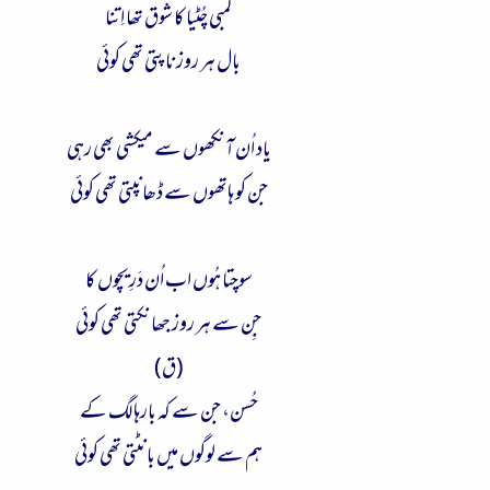
لمبی چُٹیا کا شوق تھا اِتنا
بال ہر روز ناپتی تھی کوئی
یاد اُن آنکھوں سے میکشی بھی رہی
جن کو ہاتھوں سے ڈھانپتی تھی کوئی
سوچتا ہُوں اب اُن دَرِیچوں کا
جِن سے ہر روز جھانکتی تھی کوئی
(ق)
حُسن، جن سے کہ بارہا لگ کے
ہم سے لوگوں میں بانٹتی تھی کوئی