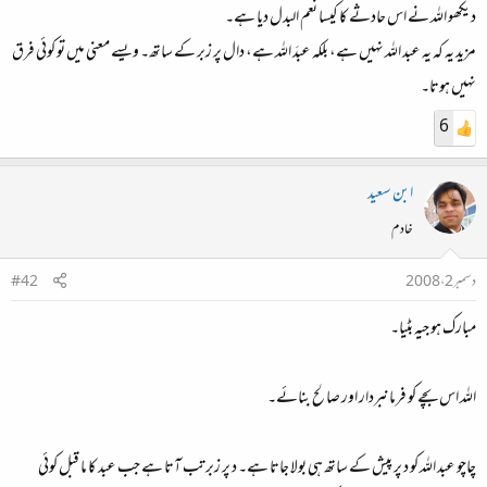
دیکھو اللہ نے اس حادثے کا کیسا نعم البدل دیا ہے۔
مزید یہ کہ یہ عبد اللہ نہیں ہے، بلکہ عبدَ اللہ ہے، دال پر زبر کے ساتھ۔ ویسے معنی میں تو کوئی فرق
نہیں ہوتا۔
6
ابن سعید
خادم
دسمبر 2، 2008
#42
مبارک ہو جیہ بٹیا۔
اللہ اس بچے کو فرمانبردار اور صالح بنائے۔
چاچو عبد اللہ کو د پر پیش کے ساتھ ہی بولا جاتا ہے۔ د پر زبر تب آتا ہے جب عبد کا ما قبل کوئی