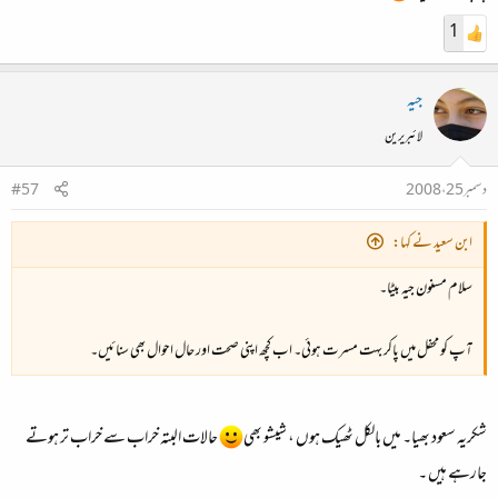
1
جیہ
لائبریرین
دسمبر 25، 2008
#57
ابن سعید نے کہا:
سلام مسنون جیہ بیٹا۔
آپ کو محفل میں پاکر بہت مسرت ہوئی۔ اب کچھ اپنی صحت اور حال احوال بھی سنائیں۔
شکریہ سعود بھیا۔ میں بالکل ٹھیک ہوں ، شیشو بھی
حالات البتہ خراب سے خراب تر ہوتے
جارہے ہیں ۔