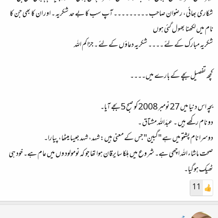
شکاری بھائی، رضوان صاحب ۔۔۔۔۔۔۔۔۔ آپ سب کا بے حد شکریہ ۔ اور ان کا بھی جن کا
نام میں لکھنا بھول گئی ہوں
شکریہ مبارک کے لئے ۔۔۔۔ شکریہ دعاؤں کے لئے ۔ جزاکم اللہ
کچھ تفصیل بچے کے بارے میں۔۔۔۔
بچہ اس دنیا میں 27 نومبر 2008 کو صبح 5 بجے آیا۔
دو نام رکھے ہیں ۔ عبدَاللہ مشتاق ۔
دوسرا نام پشتو میں ہے "گبین" جس کے معنی ہیں: شہد، شہد جیسا میٹھا، پیارا۔
صحت ماشاء اللہ اچھی ہے۔ شروع میں ہلکا سا یرقان ہوا تھا جو کہ نومولود وں میں عام ہے۔ خود ہی
ٹھیک ہوگیا۔
11
جیہ