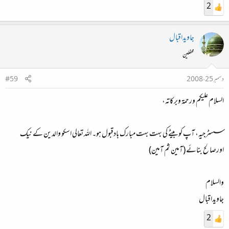
2
جاویداقبال
محفلین
دسمبر 25، 2008
#59
السلام علیکم ورحمۃ وبرکاتہ،
سسٹرجیہ، آپ کوبیٹے کی بہت بہت مبارک بادقبول ہو۔ اللہ تعالی اسکو والدین کے نیک
اورصالح بنائے (آمین ثم آمین)
والسلام
جاویداقبال
2