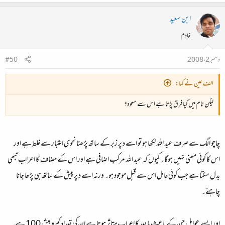
ابن سعید
خادم
دسمبر 2، 2008
#50
الف عین نے کہا:
لیکن نام میں کیا فرق پڑتا ہے اس سے سعود؟
چاچو الگ سے صرف عبد اللہ لکھا ہو تو اسے د پر زبر کے ساتھ پڑھنا نحوی اعتبار سے غلط ہے اور
اس کا کوئی معنی نہیں ہوگا۔ کیوں کہ عبد اللہ مرکب اضافی ہے اور اس کے مضاف کا اعراب تبھی
بدل سکتا ہے جب کوئی عامل اس سے قبل موجود ہو۔ ورنہ اسے د پر پیش کے ساتھ ہی پڑھا جانا
چاہئے۔
اور ایسے عوامل جن کے باعث‌ ما بعد کا اعراب متاثر ہوتا ہے ان کی تعداد کم و بیش 100 ہے۔