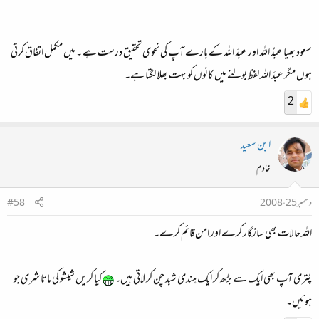
سعود بھیا عبدُ اللہ اور عبدَ اللہ کے بارے آپ کی نحوی تحقیق درست ہے ۔ میں مکمل اتفاق کرتی
ہوں مگر عبدَ اللہ لفظ بولنے میں کانوں کو بہت بھلا لگتا ہے۔
2
ابن سعید
خادم
دسمبر 25، 2008
#58
اللہ حالات بھی سازگار کرے اور امن قائم کرے۔
پُتری آپ بھی ایک سے بڑھ کر ایک ہندی شبد چن کر لاتی ہیں۔
کیا کریں شیشو کی ماتا شری جو
ہوئیں۔