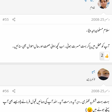
خادم
دسمبر 25، 2008
#55
سلام مسنون جیہ بیٹا۔
آپ کو محفل میں پاکر بہت مسرت ہوئی۔ اب کچھ اپنی صحت اور حال احوال بھی سنائیں۔
2
جیہ
لائبریرین
دسمبر 25، 2008
#56
بہت بہت شکریہ ظفری ۔ دیر آید درست آید۔ اللہ آپ کی دعائیں قبول فرمائے (ویسے بھی آپ
پہنچے ہوئے ہیں
)