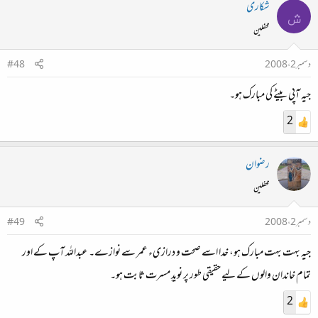
شکاری
ش
محفلین
دسمبر 2، 2008
#48
جیہ آپی بیٹے کی مبارک ہو۔
2
رضوان
محفلین
دسمبر 2، 2008
#49
جیہ بہت بہت مبارک ہو، خدا اسے صحت و درازیء عمر سے نوازے۔ عبداللہ آپ کے اور
تمام خاندان والوں کے لیے حقیقی طور پر نویدِ مسرت ثابت ہو۔
2