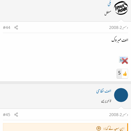
مکی
معطل
دسمبر 2، 2008
#44
الف مبروك
5
الف نظامی
لائبریرین
دسمبر 2، 2008
#45
ابن سعید نے کہا: