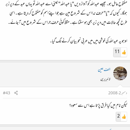
مفتوح عامل ہو۔ جیسے عبد اللہ کو آواز دیں "یا عبد اللہ" یعنی اے عبد اللہ تو یہاں عبد کے د پر زبر
ہوگا۔ کیوں کہ "یا" حرف ندا اس کے شروع مین ہے جو اپنے اسم کو مفتوح کر دیتا ہے۔ اسی
طرح کچھ حالات میں د پر زیر بھی ہو سکتا ہے۔ مثلاً کوئی حرف جر اس کے شروع میں آ جائے۔
اوہو یہ عبد اللہ کی خوشی میں میں عربی نحو بیان کرنے لگ گیا۔
11
الف عین
لائبریرین
دسمبر 2، 2008
#43
لیکن نام میں کیا فرق پڑتا ہے اس سے سعود؟
2