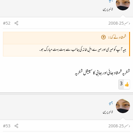
لائبریرین
دسمبر 25، 2008
#52
شمشاد نے کہا:
جیہ آپ کو میری اور میرے اہل خانہ کی جانب سے بہت بہت مبارک ہو۔
شکریہ شمشاد بھائی اور بھابی کا سپیشل شکریہ
3
جیہ
لائبریرین
دسمبر 25، 2008
#53