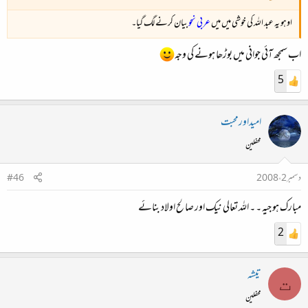
اوہو یہ عبد اللہ کی خوشی میں میں
عربی نحو
بیان کرنے لگ گیا۔
اب سمجھ آئی جوانی میں بوڑھا ہونے کی وجہ
5
امیداورمحبت
محفلین
دسمبر 2، 2008
#46
مبارک ہو جیہ ۔ ۔ اللہ تعالی نیک اور صالح اولاد بنائے
2
تیشہ
ت
محفلین