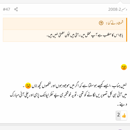
دسمبر 2، 2008
#47
شمشاد نے کہا:
باجو اس کا مطلب ہے آپ محفل میں رہتی ہیں لیکن لکھتی نہیں ہیں۔
نہیں جناب ،ایسے کیسے ہوسکتا ہے کہ اگر میں موجود ہوں اور لکھوں کچھ ناں
۔
میں آئی ہی کل تصویریں لگانے کو تھی ، تو یہ خوشخبری پے نظر اچانک پڑی اور چلی آئی مبارک
دینے ۔
2