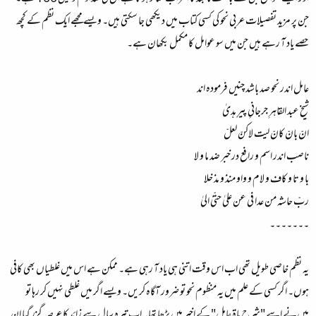
جن پر مزید تفصیلات عربی نحو کی کسی کتاب میں دیکھی جا سکتی ہیں۔ ویسے مجھے ایک نظم کے کچھ
حصے یاد آ رہے ہیں جن میں سو عوامل کا مکمل بکھان ہے۔
عامل اندر نحو صد باشد چنیں فرمودہ اند
شیخ عبد القاہرِ جرجانیِ پیرِ ہدیٰ
انّ بانّ کانّ‌ لیت لاکنّ‌ لعلّ
ناصب اندر اسم و رافع در خبر ضد ما و لا
با و تا و کاف و لام و واو منذ و مذ خلا
ربّ‌ حاشہ من عدا فی عن علیٰ حتّیٰ الیٰ
۔۔۔۔۔۔۔
یہ نظم خاصی طویل تھی اب اس وقت اتنی ہی یاد آ رہی ہے۔ ممکن ہے اس میں غلطیاں بھی کافی
ہوں۔ اگر کسی کے علم میں یہ منظوم نحو تو ضرور آگاہ کریں۔ ویسے اگر میں غلطی نہیں کر رہا تو
میں‌نے اسے "شرح ماۃ عامل" کے اخیر میں پڑھا تھا۔ اب تیرہ سال سے زائد کا عرصہ گزر گیا ان