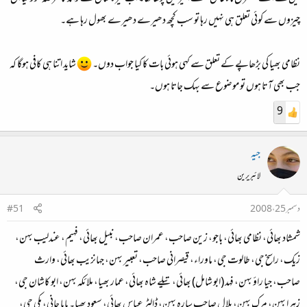
چیزوں سے کوئی تعلق ہی نہیں رہا تو سب کچھ دھیرے دھیرے بھول رہا ہے۔
نظامی بھیا کی بڑھاپے کے تعلق سے کہی ہوئی بات کا کیا جواب دوں۔
شاید اتنا ہی کافی ہوگا کہ
جب بھی آتا ہوں تو موضوع سے بہک جاتا ہوں۔
9
جیہ
لائبریرین
دسمبر 25، 2008
#51
شمشاد بھائی، نظامی بھائی، باجو، زین صاحب، عمران صاحب، نبیل بھائی، فہیم، عندلیب بہن،
زیک، راسخ جی، طالوت جی، ماوراء، قیصرانی صاحب، تعبیر بہن، جہانزیب بھائی، وارث
صاحب، جیا راؤ بہن، فہد (ابو شامل) بھائی، تیلے شاہ بھائی، عمار بھیا، ملائکہ بہن، ابو کاشان جی،
زہرا بہن، مرک بہن، بلال صاحب سارہ بہن، ڈالٹر عباس بھائی، سعود بھیا۔ بابا جانی، مکی جی،