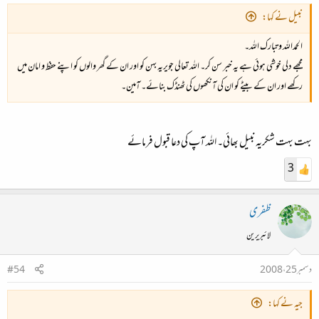
نبیل نے کہا:
الحمداللہ و تبارک اللہ۔
مجھے دلی خوشی ہوئی ہے یہ خبر سن کر۔ اللہ تعالی جویریہ بہن کو اور ان کے گھر والوں کو اپنے حفظ و امان میں
رکھے اور ان کے بیٹے کو ان کی آنکھوں کی ٹھنڈک بنائے۔ آمین۔
بہت بہت شکریہ نبیل بھائی۔ اللہ آپ کی دعا قبول فرمائے
3
ظفری
لائبریرین
دسمبر 25، 2008
#54
جیہ نے کہا: