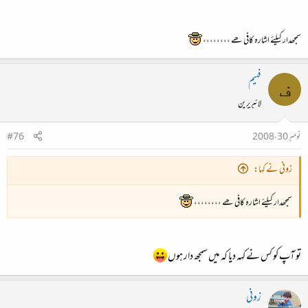
سمجھدار کیلئے اشارہ کافی ھے ،،،،،،،،
فہیم
ف
لائبریرین
نومبر 30، 2008
#76
زونی نے کہا:
سمجھدار کیلئے اشارہ کافی ھے ،،،،،،،،
تو آپ کو کس نے کہہ دیا کہ میں‌ سمجھ دار ہوں
زونی