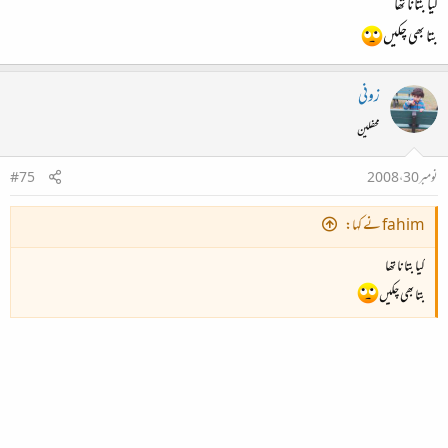
کیا بتانا تھا
بتا بھی چکیں
زونی
محفلین
نومبر 30، 2008
#75
fahim نے کہا:
کیا بتانا تھا
بتا بھی چکیں