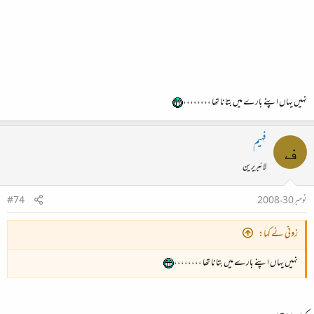
نہیں یہاں اپنے بارے میں بتانا تھا ،،،،،،،،
فہیم
ف
لائبریرین
نومبر 30، 2008
#74
زونی نے کہا:
نہیں یہاں اپنے بارے میں بتانا تھا ،،،،،،،،