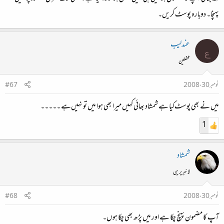
پہنچا۔ دوبارہ پوسٹ کریں۔
عندلیب
ع
محفلین
نومبر 30، 2008
#67
میں نے بھی پوسٹ‌کیا ہے شمشاد بھائی کہیں میرا بھی ہوا میں تو نہیں‌ہے ۔۔۔۔۔
1
شمشاد
لائبریرین
نومبر 30، 2008
#68
آپ کا مضمون پہنچ چکا ہے اور میں پڑھ بھی چکا ہوں۔