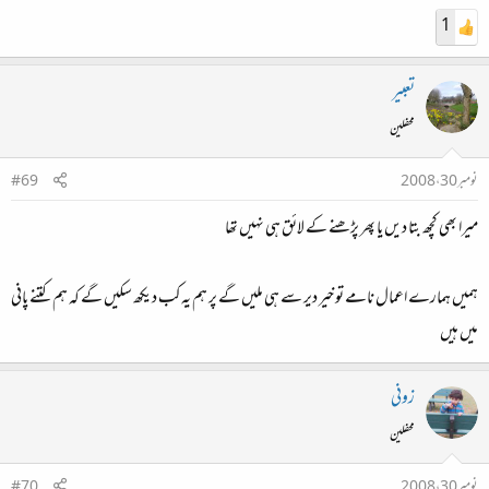
1
تعبیر
محفلین
نومبر 30، 2008
#69
میرا بھی کچھ بتا دیں یا پھر پڑھنے کے لائق ہی نہیں تھا
ہمیں ہمارے اعمال نامے تو خیر دیر سے ہی ملیں گے پر ہم یہ کب دیکھ سکیں گے کہ ہم کتنے پانی
میں ہیں
زونی
محفلین
نومبر 30، 2008
#70