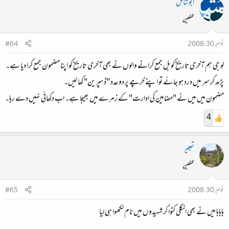
ابوشامل
محفلین
نومبر 30، 2008
#64
لو جی ہم آخری تاریخ کو بل جمع کرانے والوں نے بھی آخری تاریخ کو اپنا مضمون جمع کرا دیا ہے۔
پڑھ کر سر میں درد ہو جائے تو اپنے خرچے پر دو عدد "ڈسپرین" کھا لیں۔
مضمون میں میں نے "مضامین کی ادارت" کے زمرے میں بھیجا ہے۔ اب دکھائی نہیں دے رہا۔
4
تعبیر
محفلین
نومبر 30، 2008
#65
ہاہاہا میں نے بھی انگلی کٹوا کر شہیدوں میں نام لکھوا ہی لیا