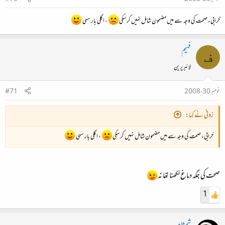
خرابیء صحت کی وجہ سے میں مضمون شامل نہیں کر سکی
، اگلی بار سہی
فہیم
ف
لائبریرین
نومبر 30، 2008
#71
زونی نے کہا:
خرابیء صحت کی وجہ سے میں مضمون شامل نہیں کر سکی
، اگلی بار سہی
صحت کی جگہ دماغ لکھنا تھا نہ
1