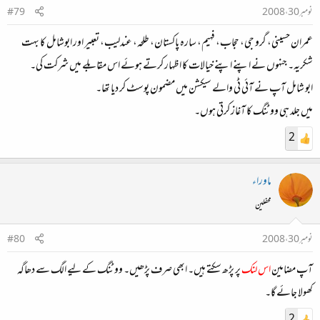
نومبر 30، 2008
#79
عمران حسینی، گرو جی، حجاب، فہیم، سارہ پاکستان، طلحہ، عندلیب، تعبیر اور ابوشامل کا بہت
شکریہ۔ جنہوں نے اپنے اپنے خیالات کا اظہار کرتے ہوئے اس مقابلے میں شرکت کی۔
ابو شامل آپ نے آئی ٹی والے سیکشن میں مضمون پوسٹ کر دیا تھا۔
میں جلد ہی ووٹنگ کا آغاز کرتی ہوں۔
2
ماوراء
محفلین
نومبر 30، 2008
#80
آپ مضامین
اس لنک
پر پڑھ سکتے ہیں۔ ابھی صرف پڑھیں۔ ووٹنگ کے لیے الگ سے دھاگہ
کھولا جائے گا۔
2