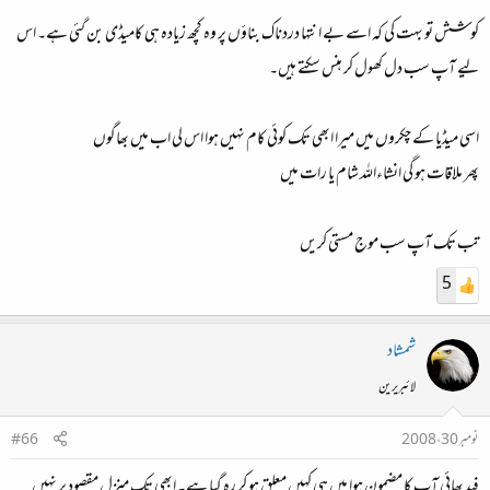
کوشش تو بہت کی کہ اسے بے انتہا دردناک بناؤں پر وہ کچھ زیادہ ہی کامیڈی بن گئی ہے۔ اس
لیے آپ سب دل کھول کر ہنس سکتے ہیں۔
اسی میڈیا کے چکروں میں میرا ابھی تک کوئی کام نہیں ہوا اس لی اب میں بھاگوں
پھر ملاقات ہو گی انشاءاللہ شام یا رات میں
تب تک آپ سب موج مستی کریں
5
شمشاد
لائبریرین
نومبر 30، 2008
#66
فہد بھائی آپ کا مضمون ہوا میں ہی کہیں معلق ہو کر رہ گیا ہے۔ ابھی تک منزل مقصود پر نہیں