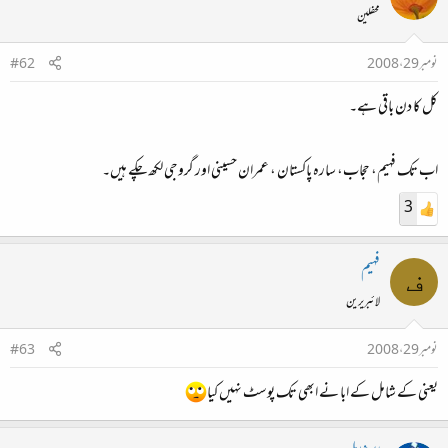
محفلین
نومبر 29، 2008
#62
کل کا دن باقی ہے۔
اب تک فہیم، حجاب، سارہ پاکستان ، عمران حسینی اور گروجی لکھ چکے ہیں۔
3
فہیم
ف
لائبریرین
نومبر 29، 2008
#63
یعنی کے شامل کے ابا نے ابھی تک پوسٹ نہیں کیا