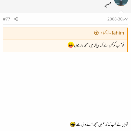
محفلین
نومبر 30، 2008
#77
fahim نے کہا:
تو آپ کو کس نے کہہ دیا کہ میں‌ سمجھ دار ہوں
تو میں نے کب کہا کہ تمہیں سمجھ آنے والی ھے