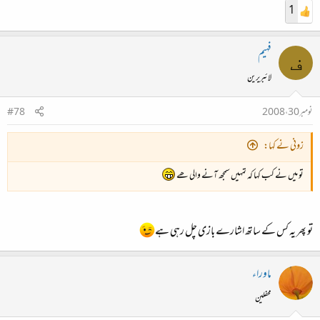
1
فہیم
ف
لائبریرین
نومبر 30، 2008
#78
زونی نے کہا:
تو میں نے کب کہا کہ تمہیں سمجھ آنے والی ھے
تو پھر یہ کس کے ساتھ اشارے بازی چل رہی ہے
ماوراء
محفلین