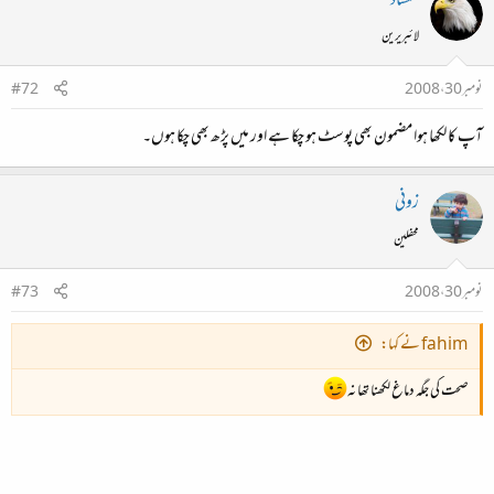
شمشاد
لائبریرین
نومبر 30، 2008
#72
آپ کا لکھا ہوا مضمون بھی پوسٹ ہو چکا ہے اور میں پڑھ بھی چکا ہوں۔
زونی
محفلین
نومبر 30، 2008
#73
fahim نے کہا:
صحت کی جگہ دماغ لکھنا تھا نہ