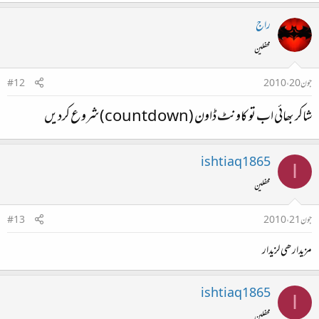
راج
محفلین
جون 20، 2010
#12
شاکر بھائی اب تو کاونٹ ڈاون (countdown)شروع کردیں
ishtiaq1865
I
محفلین
جون 21، 2010
#13
مزیدار ھی لزیدار
ishtiaq1865
I
محفلین