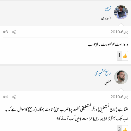
زین
لائبریرین
جون 6، 2010
#3
واہ! بہت خوبصورت ۔ لاجواب
1
راسخ کشمیری
محفلین
جون 6، 2010
#4
لگتا ہے (تاج نستعلیق) دیگر نستعلیقی خطوط پر (ضربِ حق) ثابت ہوگا۔ (راسخ) کا سوال ہے کہ یہ
اب تک بھگوڑا خط ہماری (حراست) میں کب آئے گا؟
3