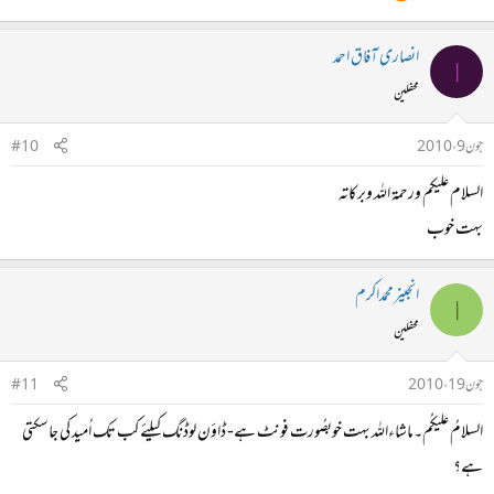
انصاری آفاق احمد
ا
محفلین
جون 9، 2010
#10
السلام عليكم ورحمۃ اللہ وبركاتہ
بہت خوب
انجینرمحمداکرم
ا
محفلین
جون 19، 2010
#11
السلامُ علیکُم۔ماشاءاللہ بہت خوبصُورت فونٹ ہے- ڈاؤن لوڈنگ کیلئے کب تک اُمید کی جاسکتی
ہے؟