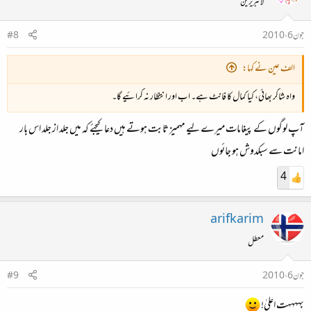
لائبریرین
جون 6، 2010
#8
الف عین نے کہا:
واہ شاکر بھائی، کیا کمال کا فانٹ ہے۔ اب اور انتظار نہ کرائیے گا۔
آپ لوگوں کے پیغامات میرے لیے مہمیز ثابت ہوتے ہیں دعا کیجئے کہ میں جلد از جلد اس بار
امانت سے سبکدوش ہو جائوں
4
arifkarim
معطل
جون 6، 2010
#9
بہہہہت اعلیٰ!