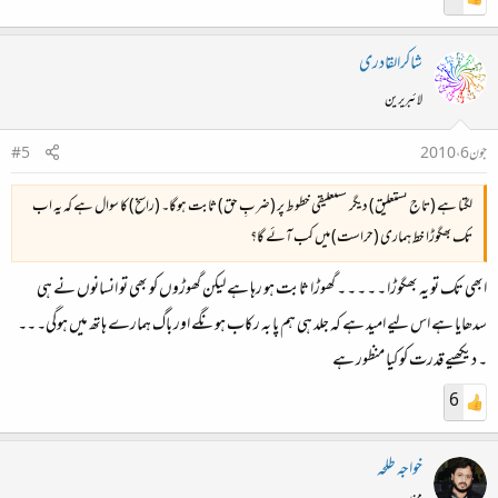
شاکرالقادری
لائبریرین
جون 6، 2010
#5
لگتا ہے (تاج نستعلیق) دیگر نستعلیقی خطوط پر (ضربِ حق) ثابت ہوگا۔ (راسخ) کا سوال ہے کہ یہ اب
تک بھگوڑا خط ہماری (حراست) میں کب آئے گا؟
ابھی تک تو یہ بھگوڑا ۔ ۔ ۔ ۔ ۔ گھوڑا ثابت ہو رہا ہے لیکن گھوڑوں کو بھی تو انسانوں نے ہی
سدھایا ہے اس لیے امید ہے کہ جلد ہی ہم پا بہ رکاب ہونگے اور باگ ہمارے ہاتھ میں ہوگی۔ ۔۔
۔ دیکھیے قدرت کو کیا منظور ہے
6
خواجہ طلحہ