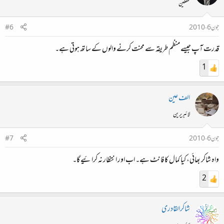
محفلین
جون 6، 2010
#6
قدرت آپ جیسے منظم طریقہ سے محنت کرنے والوں کے ساتھ ہوتی ہے۔
1
الف عین
لائبریرین
جون 6، 2010
#7
واہ شاکر بھائی، کیا کمال کا فانٹ ہے۔ اب اور انتظار نہ کرائیے گا۔
2
شاکرالقادری