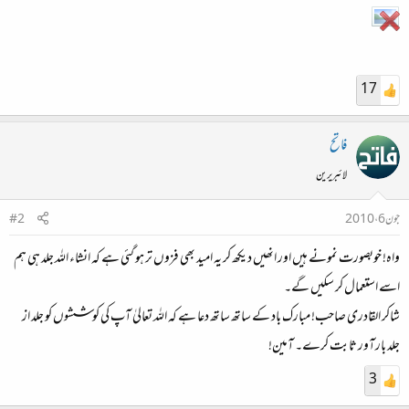
17
فاتح
لائبریرین
جون 6، 2010
#2
واہ! خوبصورت نمونے ہیں اور انھیں دیکھ کر یہ امید بھی فزوں تر ہو گئی ہے کہ انشاء اللہ جلد ہی ہم
اسے استعمال کر سکیں گے۔
شاکر القادری صاحب! مبارک باد کے ساتھ ساتھ دعا ہے کہ اللہ تعالیٰ آپ کی کوششوں کو جلد از
جلد بارآور ثابت کرے۔ آمین!
3