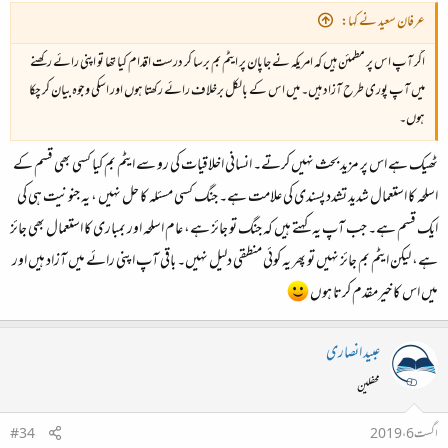
عرفان سعید نے کہا:
اگر آپ اس پر مطمئن ہیں کہ امریکہ نے جاپان پر ایٹم بم برسا کر درست اقدام کیا تھا تو اپنی رائے رکھنے
میں آپ پوری طرح آزاد ہیں۔ میں اس کے بالکل برخلاف رائے رکھتا ہوں اور اسکی وجوہ بیان کر چکا
ہوں۔
ٹھیک ہے اس پر مزید بحث نہیں کرتے۔ انسانی اخلاقیات کی رو سے ایٹم بم کیا کسی بھی قسم کے
اسلحہ کا استعمال شدید تشدد پسندی کی علامت ہے۔ جنگ کسی مسئلہ کا حل نہیں ، یہ جنونیت ہی کی
ایک قسم ہے۔ جب آپ یہ کہتے ہیں کہ جنگ تو جائز ہے، عام اسلحہ اور بمباری کا استعمال بھی جائز
ہے، لیکن ایٹم بم جائز نہیں تو پھر یہ کوئی منطقی دلیل نہیں۔ باقی آپ اپنی رائے میں آزاد ہیں اور
میں اس کا خیرمقدم کرتا ہوں
عبید انصاری
محفلین
اگست 6، 2019
#34