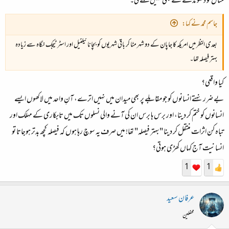
مثال تو ڈھونڈنے سے بھی نہیں ملے گی۔
جاسم محمد نے کہا:
بعدی النظر میں امریکہ کا جاپان کے دو شہر مٹا کر باقی شہریوں کو بچانا ٹیکٹیل اور اسٹرٹیجک نگاہ سے زیادہ
بہتر فیصلہ تھا۔
کیا واقعی؟
بے ضرر نہتے انسانوں کو جو مقابلے پر بھی میدان میں نہیں اترے، آنِ واحد میں لاکھوں ایسے
انسانوں کو ختم کر دینا، اور برس ہا برس ان کی آنے والی نسلوں تک میں تابکاری کے مہلک اور
تباہ کن اثرات منتقل کر دینا "بہتر فیصلہ" تھا! میں صرف یہ سوچ رہا ہوں کہ فیصلہ کچھ بدتر ہوجاتا تو
انسانیت آج کہاں کھڑی ہوتی؟
1
1
عرفان سعید
محفلین