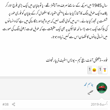
سال 1945 ميں امريکہ کے سامنے صرف دو آپشنز تھے ، يا تو جاپان ميں ايک بڑی فوج اتار کر
باقاعدہ ايک طويل جنگ کا آغاز کيا جائے يا ايٹمی ہتھيار کا استعمال کر کے جاپان کو فوری طور پر
شکست پر مجبور کيا جائے۔ اس ميں کوئ شک نہيں کہ ہيروشيما اور ناگاساکی ميں بے گناہ انسانوں
کی ہلاکت ايک بہت بڑا سانحہ تھا ليکن يہ بھی ايک حقيقت ہے کہ طويل المدت زمينی جنگ کی صورت
ميں انسانی جانوں کا نقصان اس سے کہيں زيادہ ہوتا۔
فواد – ڈيجيٹل آؤٹ ريچ ٹيم – يو ايس اسٹيٹ ڈيپارٹمينٹ
1
1
جاسم محمد
محفلین
اگست 6، 2019
#38