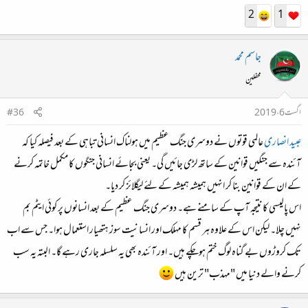
2
1
جاسم محمد
محفلین
اگست 6، 2019
#36
عبید انصاری
عالمی قوتوں نے دوسری جنگ عظیم میں ہولناک انسانی تباہی کے بعد فیصلہ کیا کہ
آئندہ سے جنگیں قوانین کے ساتھ لڑی جائیں گی۔ یعنی بجائے انسانی جنگوں کا مکمل خاتمہ کرنے
کے ان کے قوانین بنا کر انہیں ہمیشہ ہمیشہ کے لئے لیگلائز کر دیا۔
اس پالیسی کا نتیجہ آپ کے سامنے ہے۔ دوسری جنگ عظیم کے بعد انسانوں پر کوئی ایٹم بم
نہیں چلا۔ لیکن اس کے علاوہ ہر قسم کا مہلک اور انسانیت سوز ہتھیار استعمال ہوا۔ جس سے اب
تک کروڑوں بے گناہ لوگ ختم ہوچکے ہیں۔ اور آئندہ بھی یہ سلسلہ جاری رہے گا۔ البتہ یہ سب
کرنے والے دنیا میں "مہذب" ترین ہیں