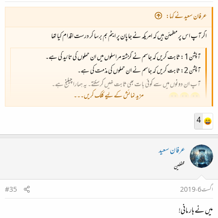
عرفان سعید نے کہا:
اگر آپ اس پر مطمئن ہیں کہ امریکہ نے جاپان پر ایٹم بم برسا کر درست اقدام کیا تھا
آپشن1 : ثابت کریں کہ جاسم نے گزشتہ مراسلوں میں ان حملوں کی تائید کی ہے۔
آپشن 2: ثابت کریں کہ جاسم نے ان حملوں کی مذمت کی ہے۔
آپ ان دونوں میں سے کوئی بات بھی ثابت نہیں کرسکتے۔ یہ ہمارا چیلنج ہے۔
مزید نمائش کے لیے کلک کریں۔۔۔
مزید نمائش کے لیے کلک کریں۔۔۔
4
عرفان سعید
محفلین
اگست 6، 2019
#35
میں نے ہار مانی!