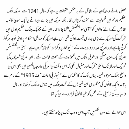
بعض رائے دہندگان کے دلا‏ئل کے برعکس حقيقت يہ ہے کہ سال 1941 سے امريکہ جنگ
عظيم دوئم ميں شموليت سے سخت گريزاں تھا۔ بلکہ امريکہ ميں بڑے پيمانے پر ايک سوچ کا غلبہ
تھا جس کے ماننے والوں کو "آئ سوليشنسٹس" کہا جاتا تھا۔ ان کے نزديک جنگ عظيم اول ميں
شرکت کی امريکہ نے بڑی بھاری قيمت ادا کی تھی اس ليے امريکہ کو معاشی استحکام پر اپنی توجہ مرکوز
کرنی چاہیے اور امريکی صدر روزويلٹ کے "نيو ڈيلز پروگرامز" کو نافذ کرنا چاہيے۔ آئ سوليشنسٹس
امريکی ايک مزيد مہنگی اور طويل جنگ ميں شموليت کے سخت مخالف تھے۔ ان امريکی شہريوں کی
تحريک اور لابنگ اتنی متحرک اور مقبول تھی کہ اس وقت کی امريکی خارجہ پاليسی ميں بھی اس کی
واضح جھلک موجود تھی۔ يہاں تک کہ کانگريس نے "نيوٹريلی ايکٹ آف 1935" کے نام سے
باقاعدہ ايک قانون کی منظوری بھی تھی جس کے تحت جنگ ميں شامل ممالک کو فنڈز اور مال
واسباب کی ترسيل کے عمل کو غير قانونی قرار دے ديا گيا تھا۔
اس حوالے سے مزيد تفصيل آپ اس ويب لنک پر پڑھ سکتے ہيں۔