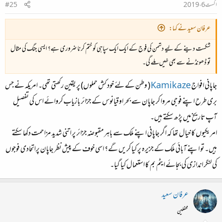
اگست 6، 2019
#25
عرفان سعید نے کہا:
شکست دینے کے لیے دشمن کی فوج کے ایک ایک سپاہی کو ختم کرنا ضروری ہے؟ ایسی جنگ کی مثال
تو ڈھونڈنے سے بھی نہیں ملے گی۔
جاپانی افواج
Kamikaze
( وطن کے لئے خود کش حملوں) پر یقین رکھتی تھی۔ امریکہ نے جس
بری طرح اپنے فوجی مروا کر جاپان سے بحر اوقیانوس کے جزائر بازیاب کروائے اس کی تفصیل
آپ تاریخ میں پڑھ سکتے ہیں۔
امریکیوں کا خیال تھا کہ اگر جاپانی اپنے ملک سے باہر مقبوضہ جزائر پر اتنی شدید مزاحمت دکھا سکتے
ہیں۔ تو اپنے آبائی ملک کے جزیرہ پر کیا کریں گے؟ اسی خوف کے پیش نظر جاپان پراتحادی فوجوں
کی لنگر اندازی کی بجائے ایٹم بم کا استعمال کیا گیا۔
عرفان سعید
محفلین