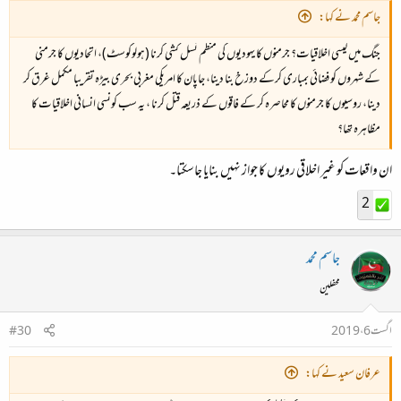
جاسم محمد نے کہا:
جنگ میں کیسی اخلاقیات؟ جرمنوں کا یہودیوں کی منظم نسل کشی کرنا (ہولوکوسٹ)، اتحادیوں کا جرمنی
کے شہروں کو فضائی بمباری کرکے دوزخ بنا دینا، جاپان کا امریکی مغربی بحری بیڑہ تقریبا مکمل غرق کر
دینا، روسیوں کا جرمنوں کا محاصرہ کر کے فاقوں کے ذریعہ قتل کرنا ، یہ سب کونسی انسانی اخلاقیات کا
مظاہرہ تھا؟
ان واقعات کو غیر اخلاقی رویوں کا جواز نہیں بنایا جاسکتا۔
2
جاسم محمد
محفلین
اگست 6، 2019
#30
عرفان سعید نے کہا: