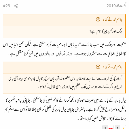
اگست 6، 2019
#23
جاسم محمد نے کہا:
جنگ اور کس چیز کا نام ہے؟
"محبت اور جنگ میں سب جائز ہے"، یہ زبان زدِ عام بات تو ہو سکتی ہے، لیکن عملی دنیا میں اس
کا اطلاق اخلاقیات سے مشروط ہوتا ہے۔ ورنہ انسانوں اور جانوروں میں تمیز کرنا مشکل ہے۔
جاسم محمد نے کہا:
اگر امریکہ کی طرف سے انسانیت کا مظاہر ہ ہی مقصود تھا تو جاپان امریکہ کا پرل ہاربربحری بیڑہ اتنی بری
طرح تباہ کر کے اسے دوسری جنگ عظیم میں زور زبردستی شامل نہ کرواتا۔
پرل ہاربر کے بارے میں صرف مووی دیکھ کر رائے قائم نہیں کی جاسکتی۔ جاپانی بیانیہ تصویر کا
بالکل دوسرا رُخ پیش کرتا ہے۔ بالفرض جاپان پرل ہاربر کی غلطی کر بھی بیٹھا تھا تو اس سے ایٹم بم
برسانے کا جواز تلاش نہیں کیا جاسکتا۔