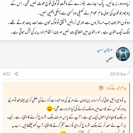
زیادہ دور نہ جائیں۔ پاک-بھارت بٹوارے کے وقت تو کوئی فوج ملوث نہیں تھی۔ اس کے
باوجود جو خون کی ہولی عام عوام نے کھیلی وہ کسی سے ڈھکی چھپی نہیں۔
دونوں اطراف جب مسافروں سے بھری ٹرینیں پہنچتی تو لوگ خون سے لت پت ہوتے تھے۔
جنگ ایک جنون ہے۔ اور جنون میں اخلاقیات نہیں صرف انتقام اور بدلہ کی آگ ہوتی ہے۔
عرفان سعید
محفلین
اگست 6، 2019
#32
جاسم محمد نے کہا:
یہ تو وہی دلیل ہوئی کہ اگر اسامہ بن لادن نے امریکہ کی دو عمارات گرا نے کی غلطی کر ہی بیٹھا تھا تو امریکہ
بہادر کو اس کے جواب میں دو ملک لٹانے کی کیا ضرورت تھی؟
ہر جنگ کا بنیادی اصول ایک ہی ہے: آپ کے پاس صرف جنگ شروع کرنے کا اختیار ہے۔ ایک
بار آپ نے حملہ کر کے جنگ شروع کر دی تو اسے ختم کرنے کا اختیار آپ کھو بیٹھتے ہیں۔ اب یہ