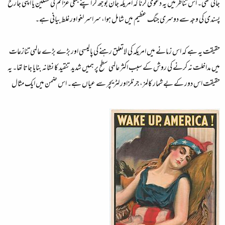
جاتی تھی۔ اس تناظر ميں يہ دعوی کرنا کہ امريکہ جان بوجھ کر اپنے جنگی عزائم کی تسکين يا اپنی جارح
پسندی کی وجہ سے دوسری جنگ عظيم ميں شامل ہوا، سراسر لغو اور غلط بيانی ہے۔
حقيقت يہ ہے کہ اس زمانے ميں امريکہ کی لاتعلق رہنے کی پاليسی اور بڑے بڑے عالمی تنازعات
ميں مداخلت نہ کرنے کی روش کے سبب اکثر عالمی سطح پر ہميں شديد تنقيد کا نشانہ بنايا جاتا تھا۔ يہ
حقيقت اس دور کے بے شمار کالمز، جرنلز اور لٹريچر سے عياں ہے۔ اس ضمن ميں ايک مثال