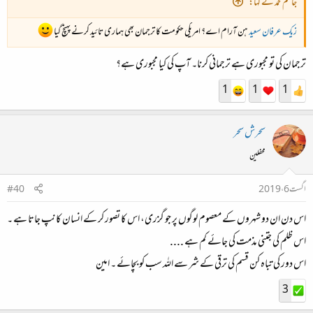
جاسم محمد نے کہا:
زیک
عرفان سعید
ہن آرام اے؟ امریکی حکومت کا ترجمان بھی ہماری تائید کرنے پہنچ گیا
ترجمان کی تو مجبوری ہے ترجمانی کرنا۔ آپ کی کیا مجبوری ہے؟
1
1
1
سحرش سحر
محفلین
اگست 6، 2019
#40
اس دن ان دو شہروں کے معصوم لوگوں پر جو گزری، اس کا تصور کر کے انسان کانپ جاتا ہے ۔
اس ظلم کی جتنی مذمت کی جائے کم ہے ....
اس دور کی تباہ کن قسم کی ترقی کے شر سے اللہ سب کو بچائے ۔ امین
3