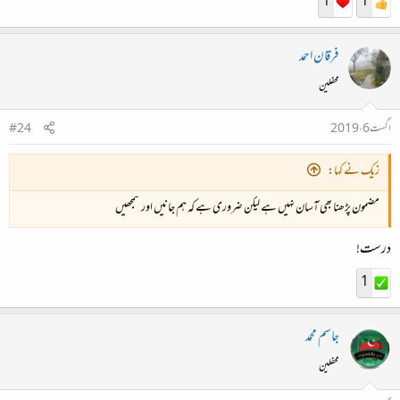
1
1
فرقان احمد
محفلین
اگست 6، 2019
#24
زیک نے کہا:
مضمون پڑھنا بھی آسان نہیں ہے لیکن ضروری ہے کہ ہم جانیں اور سمجھیں
درست!
1
جاسم محمد
محفلین