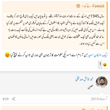
Fawad - نے کہا:
سال 1945 ميں امريکہ کے سامنے صرف دو آپشنز تھے ، يا تو جاپان ميں ايک بڑی فوج اتار کر باقاعدہ
ايک طويل جنگ کا آغاز کيا جائے يا ايٹمی ہتھيار کا استعمال کر کے جاپان کو فوری طور پر شکست پر مجبور کيا
جائے۔ اس ميں کوئ شک نہيں کہ ہيروشيما اور ناگاساکی ميں بے گناہ انسانوں کی ہلاکت ايک بہت بڑا
سانحہ تھا ليکن يہ بھی ايک حقيقت ہے کہ طويل المدت زمينی جنگ کی صورت ميں انسانی جانوں کا نقصان
اس سے کہيں زيادہ ہوتا۔
زیک
عرفان سعید
ہن آرام اے؟ امریکی حکومت کا ترجمان بھی ہماری تائید کرنے پہنچ گیا
1
محمد تابش صدیقی
محفلین
اگست 6، 2019
#39