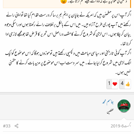
دشمن کی صوابدید ہے کہ وہ اسے کیسے ختم کرتا ہے۔
اگر آپ اس پر مطمئن ہیں کہ امریکہ نے جاپان پر ایٹم بم برسا کر درست اقدام کیا تھا تو اپنی رائے
رکھنے میں آپ پوری طرح آزاد ہیں۔ میں اس کے بالکل برخلاف رائے رکھتا ہوں اور اسکی وجوہ
بیان کر چکا ہوں۔ اس لڑی کو شروع کرنے کا مقصد دراصل اس تحریر کا قرض تھا جو مجھے لازمی ادا
کرنا تھا۔
اگر آپ کوئی تاریخی اور سیاسی مباحث میں دلچسپی رکھتے ہیں تو موزوں ہوگا کہ اس موضوع کو ایک
الگ لڑی میں شروع کر لیا جائے۔ میں سرِ دست اب اس موضوع پر مزید بات کرنے کا متمنی
نہیں ہوں۔
1
4
جاسم محمد
محفلین
اگست 6، 2019
#33