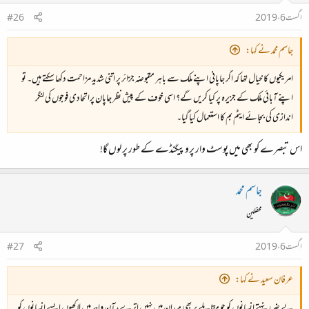
اگست 6، 2019
#26
جاسم محمد نے کہا:
امریکیوں کا خیال تھا کہ اگر جاپانی اپنے ملک سے باہر مقبوضہ جزائر پر اتنی شدید مزاحمت دکھا سکتے ہیں۔ تو
اپنے آبائی ملک کے جزیرہ پر کیا کریں گے؟ اسی خوف کے پیش نظر جاپان پراتحادی فوجوں کی لنگر
اندازی کی بجائے ایٹم بم کا استعمال کیا گیا۔
اس تبصرے کو بھی میں پوسٹ وار پروپیگنڈے کے طور پر لوں گا!
جاسم محمد
محفلین
اگست 6، 2019
#27
عرفان سعید نے کہا:
بے ضرر نہتے انسانوں کو جو مقابلے پر بھی میدان میں نہیں اترے، آنِ واحد میں لاکھوں ایسے انسانوں کو