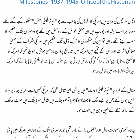
Milestones: 1937–1945 - Office of the Historian
انيس سو تيس کی دہائ ميں امريکی کانگريس کی جانب سے جو "نيوٹريليٹی ايکٹس" منظور کيے گئے تھے
وہ براہراست ايشيا اور يورپ ميں ان منفی عوامل کے ردعمل ميں تھے جو دوسری جنگ عظيم کا
سبب بنے تھے۔ ان قوانين کی منظوری کا محرک پہلی جنگ عظيم ميں امريکی شرکت کے منفی
معاشی اثرات اور اس کے نتيجے ميں امريکہ ميں بتدريج پروان چڑھتی ہوئ يہ سوچ تھی کہ امريکہ کو
لاتعلق رہنا چاہيےاور کنارہ کشی کی روش اپنانی چاہيے تا کہ اس بات کو يقینی بنايا جائے کہ امريکہ
بيرونی تنازعات ميں شامل نہ ہو۔
مثال کے طور پر "نيوٹريليٹی ايکٹ" ميں يہ شق بھی شامل تھی کہ امريکی کسی ايسے بحری جہاز پر سوار
نہيں ہوں گے جس پر ايسے ملک کا جھنڈا ہو گا جو يا تو خود جنگ ميں شامل ہو يا جنگ ميں ملوث ممالک
کے ساتھ اسلحے کے لين دين ميں ملوث ہو۔
يہ وہ عمومی صورت حال اور مقبول رائے عامہ تھی جو دوسری جنگ کے دوران امريکہ ميں پائ