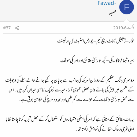
Fawad -
F
محفلین
اگست 6، 2019
#37
فواد – ڈيجيٹل آؤٹ ريچ ٹيم – يو ايس اسٹيٹ ڈيپارٹمينٹ
ہيروشيما / ناگاساکی – کچھ تاريخی حقائق اور امريکی موقف
دوسری جنگ عظيم کے دوران امريکہ کی جانب سے جاپان پر کيے جانے والے حملے کی وجوہات
کے ضمن ميں پيش کی جانے والی بعض عمومی آراء ميرے نزديک خاصی حيران کن ہيں۔ اس
سے محض تاريخی واقعات کے حوالے سے کم علمی اور محدود سوچ کی عکاسی ہوتی ہے۔
يہ بات حقائق کے منافی ہے کہ امريکی ايٹمی ہتھياروں کو استعمال کر کے محض تجربہ کرنا چاہتا تھا يا
اپنی فوجی دھاک بٹھانے کی خواہش رکھتا تھا۔