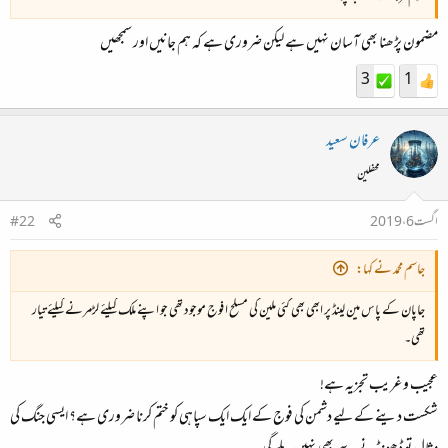
مضمون پڑھنا بھی آسان نہیں ہے لیکن ضروری ہے کہ ہم جانیں اور سمجھیں
3
1
عرفان سعید
محفلین
اگست 6، 2019
#22
جاسم محمد نے کہا:
جاپان کے پاس مین لینڈ پر ابھی بھی کئی ملین کی مسلح ا فوج موجود تھی جو اپنے ملک کیلئے لڑمرنے کیلئے تیار
تھی۔
عجیب و غریب تجزیہ ہے!
شکست دینے کے لیے دشمن کی فوج کے ایک ایک سپاہی کو ختم کرنا ضروری ہے؟ ایسی جنگ کی