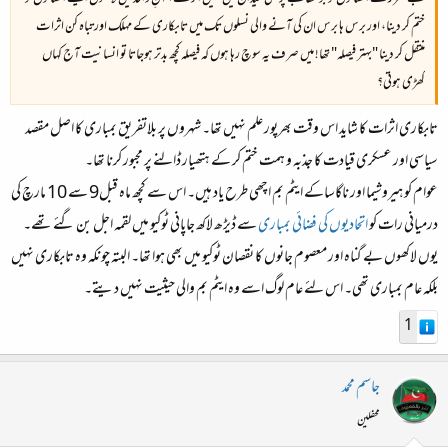
ختم کر دینا، اور برس ہا برس ان کی آنے والی نسلوں تک میں تابکاری کے مہلک اور تباہ کن اثرات
منتقل کر دینا "بہتر فیصلہ" تھا! میں صرف یہ سوچ رہا ہوں کہ فیصلہ کچھ بدتر ہوجاتا تو انسانیت آج کہاں
کھڑی ہوتی؟
تابکاری اثرات کا شاید اس وقت بھرپور علم نہیں تھا۔ شہروں پر بلاتفریق بمباری کا اصل مقصد
سیاسی اور عسکری قیادت کا جذبہ و ہمت ختم کر کے ہتھیار ڈالنے پر مجبور کرنا تھا۔
عوام کو ہیروشیما اور ناگاساکے ایٹم بم اچھی طرح یاد ہیں۔ اس سے کچھ ماہ قبل9 سے 10 مارچ کی
درمیانی رات کو
اتحادیوں کی فضائی بمباری
سے ڈیڑھ لاکھ جاپانی ٹوکیو میں لقمہ اجل بن گئے تھے۔
یوں لاکھوں بے گناہ اور معصوم جانوں کا نقصان ٹوکیو میں بھی ہوا تھا۔ البتہ چونکہ وہ تابکاری نہیں
بلکہ عام بمباری تھی۔ اس لئے عام لوگ اسے وہ ایٹم بم والی حیثیت نہیں دیتے۔
1
جاسم محمد
محفلین