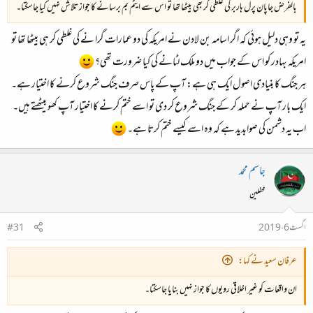
بالفرض جاپان پرل ہاربر کی غلطی کر بھی بیٹھا تھا تو اس سے ایٹم بم برسانے کا جواز تلاش نہیں کیا جاسکتا۔
یہ تو وہی دلیل ہوئی کہ اگر اسامہ بن لادن نے امریکہ کی دو عمارات گرا نے کی غلطی کر ہی بیٹھا تھا تو
امریکہ بہادر کو اس کے جواب میں دو ملک لٹانے کی کیا ضرورت تھی؟
ہر جنگ کا بنیادی اصول ایک ہی ہے: آپ کے پاس صرف جنگ شروع کرنے کا اختیار ہے۔
ایک بار آپ نے حملہ کر کے جنگ شروع کر دی تو اسے ختم کرنے کا اختیار آپ کھو بیٹھتے ہیں۔
اب یہ دشمن کی صوابدید ہے کہ وہ اسے کیسے ختم کرتا ہے۔
جاسم محمد
محفلین
اگست 6، 2019
#31
عرفان سعید نے کہا:
ان واقعات کو غیر اخلاقی رویوں کا جواز نہیں بنایا جاسکتا۔