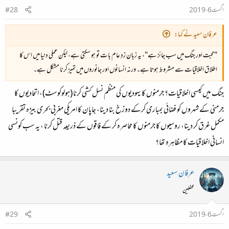
اگست 6، 2019
#28
عرفان سعید نے کہا:
"محبت اور جنگ میں سب جائز ہے"، یہ زبان زدِ عام بات تو ہو سکتی ہے، لیکن عملی دنیا میں اس کا
اطلاق اخلاقیات سے مشروط ہوتا ہے۔ ورنہ انسانوں اور جانوروں میں تمیز کرنا مشکل ہے۔
جنگ میں کیسی اخلاقیات؟ جرمنوں کا یہودیوں کی منظم نسل کشی کرنا (ہولوکوسٹ)، اتحادیوں کا
جرمنی کے شہروں کو فضائی بمباری کرکے دوزخ بنا دینا، جاپان کا امریکی مغربی بحری بیڑہ تقریبا
مکمل غرق کر دینا، روسیوں کا جرمنوں کا محاصرہ کر کے فاقوں کے ذریعہ قتل کرنا ، یہ سب کونسی
انسانی اخلاقیات کا مظاہرہ تھا؟
عرفان سعید
محفلین
اگست 6، 2019
#29