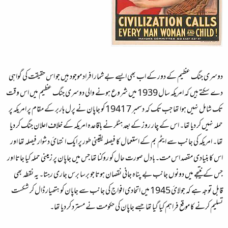
دوسری جنگ عظيم کے دور کے اب بھی ايسے بے شمار افراد موجود ہيں جو اس حقيقت کی گواہی
دے سکتے ہيں کہ امريکہ سال 1939 ميں شروع ہونے والی دوسری جنگ عظيم ميں اس وقت
تک شامل نہيں ہوا تھا جب تک کہ دسمبر 7 1941 کو جاپان نے پرل ہاربر کے مقام پر امريکہ پر
حملہ نہيں کر ديا تھا۔ اس کے چار روز کے بعد ہٹلر نے باقاعدہ امريکہ کے خلاف اعلان جنگ کر ديا
تھا۔ امريکہ کی جانب سے ايٹم بم کے استعمال کا فيصلہ يقينی طور پر ايک انتہائ دشوار فيصلہ تھا اور
اس کا بنيادی مقصد اس مت۔بادل صورت حال کو روکنا تھا جس ميں جاپان پر زمينی حملہ کيا جاتا اور
جس کے نتيجے ميں دونوں جانب بے پناہ جانی نقصان ہوتا جو برسا برس جاری رہتا۔ يہ نقطہ بھی
قابل توجہ ہے کہ جولائ 1945 ميں اتحادی افواج کی جانب سے جاپان کو ہتھيار ڈال کر شکست
تسليم کرنے کا موقع فراہم کيا گيا تھا جسے جاپان کی حکومت نے مسترد کر ديا تھا۔