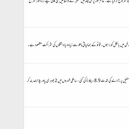
شروع کر دیا ہے۔ عام طور پر فن لینڈ میں ستمبر کے وسط میں ہی کافی پتے زرد اور سرخ
ٹوکیو ( عرفان صدیقی / ایجنسیاں / جنگ نیوز ) جاپان میں آنے والے تاریخ کے بدترین زلزلے اور سونامی سے خوفناک تباہی کے نتیجے میں ایک ہزار افراد ہلاک اور ہزاروں زخمی ہو گئے، ریکٹر اسکیل پر زلزلے کی شدت 8.9 ریکارڈ کی گئی ، ساحلی شہروں میں 2 جوہری پاور پلانٹ بند کر