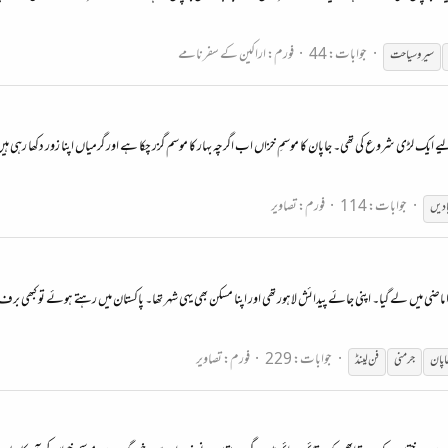
جوابات: 44
فورم:
اراکین کے سفرنامے
سیروسیاحت
ایک لڑی شروع کی تھی۔ جاپان کا موسمِ خزاں اب اگرچہ بہار کا موسم گزر چکا ہے اور گرمیاں اپنا زور دکھا رہی ہیں،
جوابات: 114
فورم:
تصاویر
ادیں
جوابات: 229
فورم:
تصاویر
اپان
جرمنی
فن لینڈ