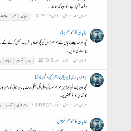
وقت آ گیا ہے، تو سوچا کہ افادۂ...
عرفان سعید
لڑی
جولائی 15، 2019
جاپان
سفر
سیاحت
جاپان کا موسمِ بہار
کچھ عرصہ پہلے جاپان کے موسمِ خزاں کی کچھ تصاویر شریکِ محفل کرنے کے لیے 
پوسٹ کی جائیں۔
عرفان سعید
لڑی
جون 6، 2019
بہار
تصاویر
جاپان
ی
برف باری (جاپان، جرمنی، فن لینڈ)
کا اتفاق ہوا تو گلیشیر پر...
عرفان سعید
لڑی
نومبر 21، 2018
برف باری
تصاویر
ج
جاپان کا موسمِ خزاں