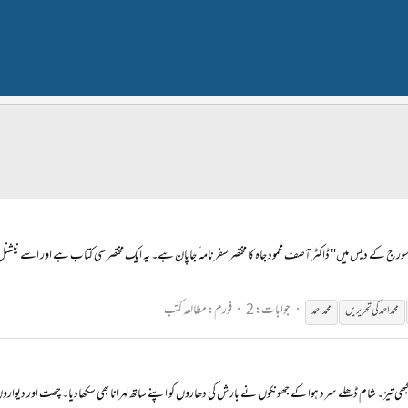
ے دیس میں" ڈاکٹر آصف محمود جاہ کا مختصر سفرنامہ ٴ جاپان ہے۔ یہ ایک مختصر سی کتاب ہے اور اسے نیشنل 
جوابات: 2
فورم:
مطالعہ کتب
محمد احمد کی تحریریں
محمداحمد
ی تیز۔ شام ڈھلے سرد ہوا کے جھونکوں نے بارش کی دھاروں کو اپنے ساتھ لہرانا بھی سکھادیا۔ چھت اور دیواروں پر ب