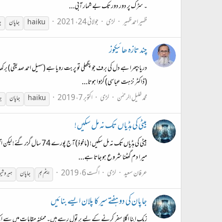
۔ سڑک پر دور دور تک بے شمار آبی...
ظہیراحمدظہیر
لڑی
جولائی 24، 2021
haiku
جاپان
ج
چند تازہ ھائیکوز
دریا بپھرا ہے دل کی برف جو پگھلی تو پربت رویا ہے (سہیل احمد صدیقی) برکھ
(ڈاکٹر نزہت عباسی) کڑوا ہوتا...
محمد خلیل الرحمٰن
لڑی
اکتوبر 7، 2019
haiku
جاپان
ج
بیٹی کی ہڈیاں تک نہ مل سکیں!
بیٹی کی ہڈیاں تک نہ مل سک
میرا دم گھٹنا شروع ہو جاتا ہے...
عرفان سعید
لڑی
اگست 6، 2019
ایٹم بم
جاپان
ہیروشیم
جاپان کی دو ہفتے سیر کا پلان ایسے بنائیں
زیک اپنا اگلا سفر کرنے کے لیے پر تول رہے ہیں۔ ممکنہ مقامات میں سے ایک ج