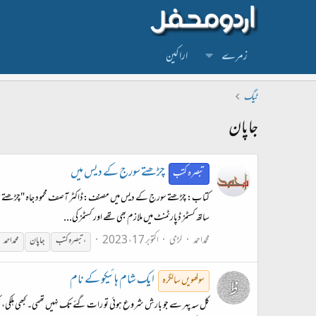
زمرے
اراکین
ٹیگ
جاپان
چڑھتے سورج کے دیس میں
تبصرہ کتب
کتاب: چڑھتے سورج کے دیس میں مصنف:ڈاکٹر آصف محمود جاہ "چڑھتے سورج ک
ساتھ کسٹمز ڈپارٹمنٹ میں ملازم بھی تھے اور کسٹمز کی...
محمداحمد
لڑی
اکتوبر 17، 2023
،تبصرہ کتب
جاپان
محمد احمد
ایک شام ہائیکو کے نام
سولھویں سالگرہ
کل سہ پہر سے جو بارش شروع ہوئی تو رات گئے تک نہیں تھمی۔ کبھی ہلکی، کبھ