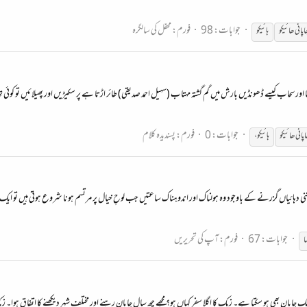
جوابات: 98
فورم:
محفل کی سالگرہ
اپان
ی ھائیکو
ہائیکو
ا اور سحاب کیسے ڈھونڈیں بارش میں گم گشتہ مہتاب (سہیل احمد صدیقی) طائر اڑتا ہے پر سکیڑیں اور پھیلائیں تو کو
جوابات: 0
فورم:
پسندیدہ کلام
اپان
ی ھائیکو
ہائیکو،
یں! (ماخوذ) آج پورے 74 سال گزر گئے! لیکن اتنی دہائیاں گزرنے کے باوجود وہ ہولناک اور اندوہناک ساعتیں جب لوحِ خیال پر مرتسم ہونا ش
جوابات: 67
فورم:
آپ کی تحریریں
ا
اپان بھی ہو سکتا ہے۔ زیک کا اگلا سفر کہاں ہو؟ مجھے چھ سال جاپان رہنے اور مختلف شہر دیکھنے کا اتفاق ہوا۔ ز