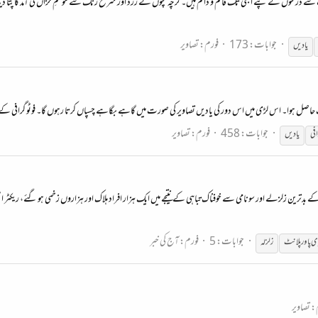
 درختوں کے پتے ابھی تک قائم و دائم ہیں۔ گرچہ پتوں نے زرد اور سرخ رنگ سے موسمِ خزاں کی آمد کا پتا دینا 
جوابات: 173
فورم:
تصاویر
یادیں
جوابات: 458
فورم:
تصاویر
افی
یادیں
جوابات: 5
فورم:
آج کی خبر
ی پاور پلانٹ
زلزلہ
م:
تصاویر