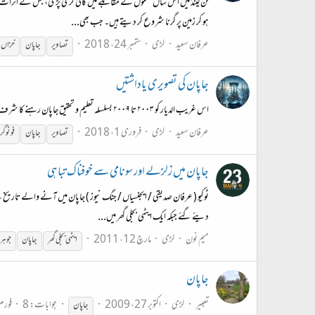
فن لینڈ میں اس سال معمول کے مقابلے میں کافی گرمی پڑی، جس کے اثرات سے
ہو کر زمین پر گرنا شروع کر دیتے ہیں۔ جب بھی...
عرفان سعید
لڑی
ستمبر 24، 2018
تصاویر
جاپان
خزاں
جاپان کی تصویری یاداشتیں
اس غریب الدیار کو ۲۰۰۳ تا ۲۰۰۹ بسلسلہ تعلیم و تحقیق جاپان رہنے کا شرف حاصل ہوا۔ اس لڑی میں اس دور کی یادیں تصاویر کی صورت میں گاہے بگاہے چسپاں کرتا رہوں گا۔ فوٹو گرافی کے فن میں بالکل کورا ہوں۔ فوٹو کے جمالیاتی پہلو سے زیادہ یاداشتوں کی شراکت مقصود ہے۔
عرفان سعید
لڑی
فروری 1، 2018
تصاویر
جاپان
فوٹوگر
جاپان میں زلزلے اور سونامی سے خوفناک تباہی
دیئے گئے جبکہ ایک ایٹمی بجلی گھر میں...
میم نون
لڑی
مارچ 12، 2011
ایٹمی بجلی گھر
جاپان
جوہر
جاپان
تعبیر
لڑی
اکتوبر 27، 2009
جوابات: 8
فور
جاپان