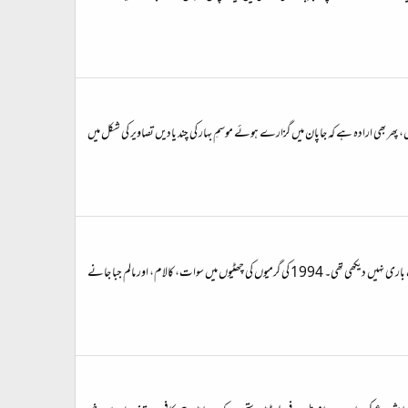
 پھر بھی ارادہ ہے کہ جاپان میں گزارے ہوئے موسمِ بہار کی چند یادیں تصاویر کی شکل میں
کچھ دن پہلے فن لینڈ میں موسمِ سرما کی پہلی ہلکی پھلکی برف باری ہوئی تو ذہن فورا ماضی میں لے گیا۔ اپنی جائے پیدائش لاہور تھی اور اپنا مسکن بھی یہی شہر تھا۔ پاکستان میں رہتے ہوئے تو کبھی برف باری نہیں دیکھی تھی۔ 1994 کی گرمیوں کی چھٹیوں میں سوات، کالام، اور مالم جبا جانے