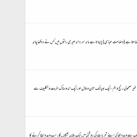
ئی تھامتا ہے (وضاحت عباسی) پڑجاتا ہے ماند سرد اندھیری راتوں میں کِس نے دیکھا چاند
روع ہوتی ہیں تو ایک غیر معمولی رنج و الم، ایک بھیانک حزن و ملال اور ایک اندوہناک اذیت و تکلیف سے
یک سے وعدہ تھا کہ اپنے تجربات کی روشنی میں ایک پلان بھیجوں گا۔ اب وعدہ ایفا کرنے کا