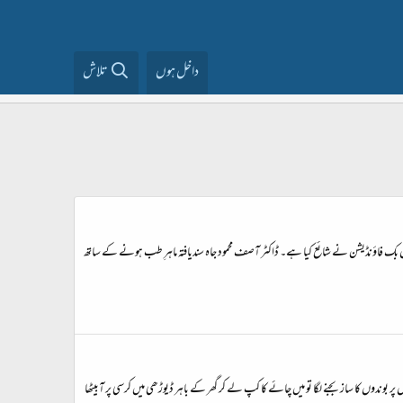
داخل ہوں
تلاش
بک فاؤنڈیشن نے شائع کیا ہے۔ ڈاکٹر آصف محمود جاہ سندیافتہ ماہرِ طب ہونے کے ساتھ
وندوں کا ساز بجنے لگا تو میں چائے کا کپ لے کر گھر کے باہر ڈیوڑھی میں کرسی پر آبیٹھا