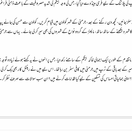
ر ٹرپ کی پلاننگ کے لیے فری ہینڈ دے دیا گیا، جس کی وجہ بیگم کی شدید مصروفیت کے باعث ذہنی فراغ
ہم برسلز جائیں، کچھ دن رکنے کے بعد، جرمنی کے شہر کولون میں قیام کریں۔ کولون سے حسن کی جائے پید
ئش کا شہر دیکھنے کے ساتھ ساتھ، مائینز کے گردو نواح کے شہروں کی بھی سیر کر لی جائے۔ یہاں سے
فظِ ماتقدم کے طور پر ایک اجمالی خاکہ بیگم کے سامنے رکھ دیا، جس پر انہوں نے یہ کہتے ہوئے زیادہ 
ر کے بعد باقی کے ٹرپ میں جرمنی میں کافی سفر بن رہا تھا۔ اس لیے میں نے رینٹل کار بھی بک کر لی۔ ای
 اپنی جمالیاتی احساس کی تسکین کے لیے کیا اقدامات کرنے ہیں؟ ان سب سوالات سے صرفِ نظر کرتے ہ