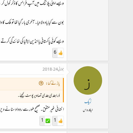
ویسے اپنی پلاننگ میں آپ فرانس کا ذکر گول کر
بون سے کیا یاد دلا دیا۔ آخری بار گیا تھا تو ملک کا 
ویسے کوئی پاکستانی یا انڈین ایشیا کی نمائندگی
6
جولائی 24، 2018
ز
یاز نے کہا:
ذرا جلدی جلدی تصاویر پوسٹ کیجئے۔
زیک
انتہائی غیر متفق۔ صحیح طور سے روداد سنانے دی
ایکاروس
1
1