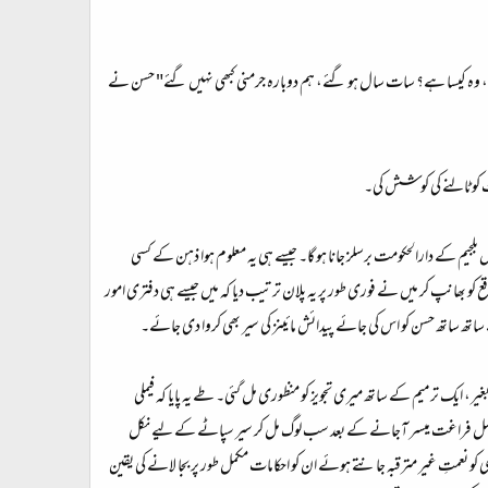
ا ہوا، وہ کیسا ہے؟ سات سال ہو گئے، ہم دوبارہ جرمنی کبھی نہیں گئے" حسن نے
 کو ٹالنے کی کوشش کی۔
میں بلجیم کے دارالحکومت برسلز جانا ہو گا۔ جیسے ہی یہ معلوم ہوا ذہن کے کسی
و بھانپ کر میں نے فوری طور پر یہ پلان ترتیب دیا کہ میں جیسے ہی دفتری امور
ھ ساتھ حسن کو اس کی جائے پیدائش مائینز کی سیر بھی کروا دی جائے۔
ایک ترمیم کے ساتھ میری تجویز کو منظوری مل گئی۔ طے یہ پایا کہ فیملی
ے مکمل فراغت میسر آجانے کے بعد سب لوگ مل کر سیر سپاٹے کے لیے نکل
نعمتِ غیر مترقبہ جانتے ہوئے ان کو احکامات مکمل طور پر بجا لانے کی یقین