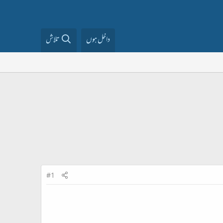
داخل ہوں
تلاش
#1