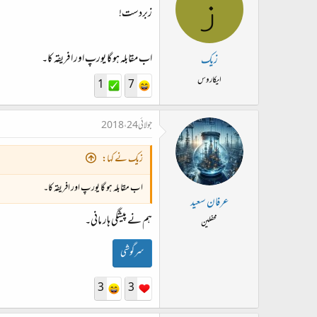
ز
زبردست!
اب مقابلہ ہو گا یورپ اور افریقہ کا۔
زیک
ایکاروس
1
7
جولائی 24، 2018
زیک نے کہا:
اب مقابلہ ہو گا یورپ اور افریقہ کا۔
عرفان سعید
ہم نے پیشگی ہار مانی۔
محفلین
سرگوشی
3
3