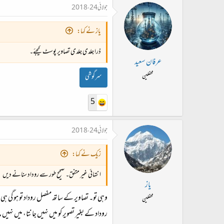
جولائی 24، 2018
یاز نے کہا:
ذرا جلدی جلدی تصاویر پوسٹ کیجئے۔
عرفان سعید
محفلین
سرگوشی
5
جولائی 24، 2018
زیک نے کہا:
انتہائی غیر متفق۔ صحیح طور سے روداد سنانے دیں
یاز
وہی تو۔ تصاویر کے ساتھ مفصل روداد تو ہو گی ہی
محفلین
روداد کے بغیر تصویر کو میں نہیں جانتا، میں نہیں م