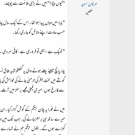
ت
"کیوں بیٹا؟" میں نے بڑی ملائمت سے پوچھا۔
عرفان سعید
د
محفلین
ا
"بابا ! میں وہاں پیدا ہوا تھا۔ اس کے ایک سال 
ء
حسبِ عادت اپنے دلائل کو جاری رکھا۔
"ٹھیک ہے، ابھی تو فروری ہے، کافی سردی ہے۔
چار پانچ مہینے پہلے ہونے والی یہ گفتگو شاید طاقِ 
گوشے میں لختِ جگر کی جرمنی جانے کی خواہش کی ب
سے فارغ ہوں، میری فیملی مجھے برسلز میں آملے۔
میں نے فورا یہ پلان بیگم کے گوش گزار کیا۔ ان 
میرے ساتھ ہی برسلز جائے گی۔ جب تک میں دفتری
کھڑے ہوں گے۔ بقول بیگم ہم نے تمہارے دفتر چڑھ