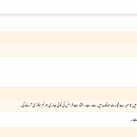
ے ہیں جو میرے فیورٹ ممالک میں سے ہے۔ لگتا ہے فرانس کی کوئی بھاری بھرکم اینٹری آئے گی۔
 ہے۔