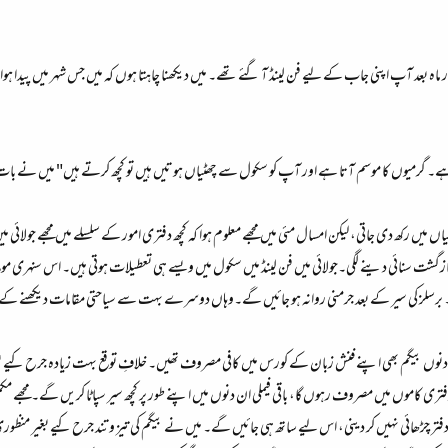
چار ماہ بعد آپ اپنی جاب کے لیے فن لینڈ آ گئے تھے۔ میں دیکھنا چاہتا ہوں کہ میں جس شہر میں پید
 گرمیوں کا موسم آتا ہے اور آپ کو سکول سے چھٹیاں ہوتیں ہیں تو کچھ کرتے ہیں" میں نے بات
نسیاں میں رکھ دی جاتی، لیکن امسال مئی میں مجھے معلوم ہوا کہ کچھ دفتری امور کے سلسلے میں مجھے جولائی 
ازگشت سنائی دینے لگی۔جولائی میں فن لینڈ میں سکول میں ویسے ہی تعطیلات ہوتی ہیں۔ اس سنہری موقع ک
 برسلز کی سیر کے بعد جرمنی روانہ ہو جائیں گے۔وہاں دوسرے بہت سے سیاحتی مقامات دیکھنے کے سات
دنوں بیگم بھی اپنے فنش زبان کے کورس میں کافی مصروف تھیں۔ خلافِ توقع بہت زیادہ جرح کیے بغیر، 
 کاموں میں مصروف رہوں گا، باقی فیملی ان دنوں میں اپنے طور پر کچھ سیر سپاٹا کریں گے۔ مجھ
ائی نہیں کر دینی، اس لیے ساتھ ہی جائیں گے۔ میں نے بیگم کی تیز و تند جرح کیے بغیر منظوری کو 