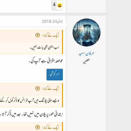
4
جولائی 24، 2018
زیک نے کہا:
اب ایسی بھی بات نہیں۔
عرفان سعید
حوصلہ افزائی ہے آپ کی۔
محفلین
سرگوشی
زیک نے کہا:
ویسے اپنی پلاننگ میں آپ فرانس کا ذکر گول کر گئ
ابتدائی طور پر پلان میں نہیں تھا۔ بعد میں ذکر آتا
زیک نے کہا: