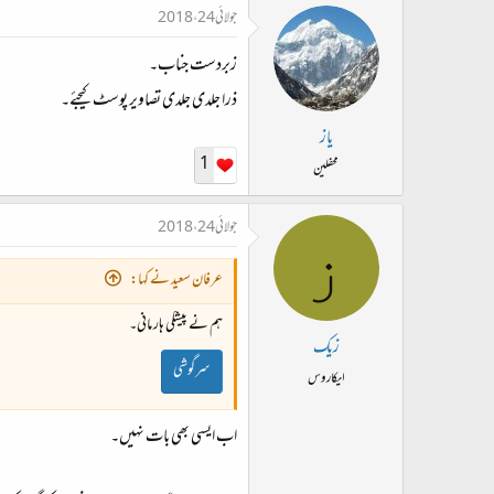
جولائی 24، 2018
زبردست جناب۔
ذرا جلدی جلدی تصاویر پوسٹ کیجئے۔
یاز
1
محفلین
جولائی 24، 2018
ز
عرفان سعید نے کہا:
ہم نے پیشگی ہار مانی۔
زیک
سرگوشی
ایکاروس
اب ایسی بھی بات نہیں۔