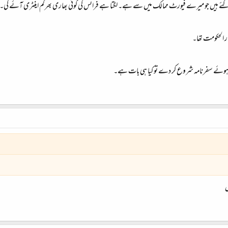
 گئے ہیں جو میرے فیورٹ ممالک میں سے ہے۔ لگتا ہے فرانس کی کوئی بھاری بھرکم اینٹری آئے گی۔
دار الحکومت تھا۔
 کرتے ہوئے سفرنامہ شروع کر دے تو کیا ہی بات ہے۔
ں