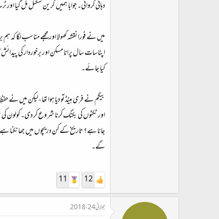
دہانی کروائی۔ جوابا ہمیں گرین سگنل مل گیا او
میں نے فورا نقشہ کھولا اور مجھے مناسب لگا کہ 
اپناسات سال پرانا مسکن اور برخوردار کی پیدا
کیا جائے۔
بیگم نے فری ہینڈ تو دیا ہوا تھا، لیکن میں نے ح
اور ٹکٹوں کی بکنگ کرنا شروع کر دی۔ کولون کی سی
جانا ہے؟ تاریخ کے کن دریچوں میں جھانکنا ہے؟
گے۔
11
12
جولائی 24، 2018