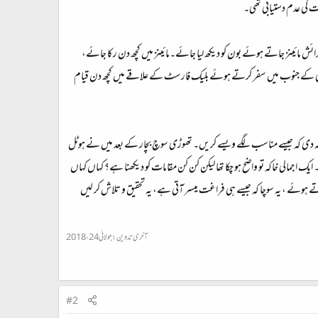
ت کی عدم دستیابی تھی۔
ائش مائینز جاتے ہوئے بون کو دیکھ لیا جائے۔مائینز میں کچھ دن رکا جائے،
 جرمنی کے جنوب میں سفر کرتے ہوئے بلیک فارسٹ کے علاقے میں کچھ دن قیام
توجہ نہ دی کہ جیسے مناسب لگے ویسے کریں۔ تھوڑی سوچ بچار کے بعد میں نے ہوٹل
ک اجمالی خاکہ تو واضح ہو چکا تھا لیکن کن کن مقامات کو دیکھنا ہے؟ کہاں کہاں
وئے ، یہ سوچا کہ جیسے ہی فراغت میسر آتی ہے، یہ تحقیق و تلاش کر لیں
آخری تدوین:
جولائی 24، 2018
#2