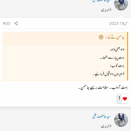
سید عاطف علی
لائبریرین
مئی 18، 2023
#33
جاسمن نے کہا:
واہ بھئی واہ۔
بہت پیارے اشعار۔
بہت خوب!
ڈھیروں داد قبول فرمائیے ۔
بہت آداب ۔ سلامت رہیے جاسمن ۔
1
سید عاطف علی
لائبریرین