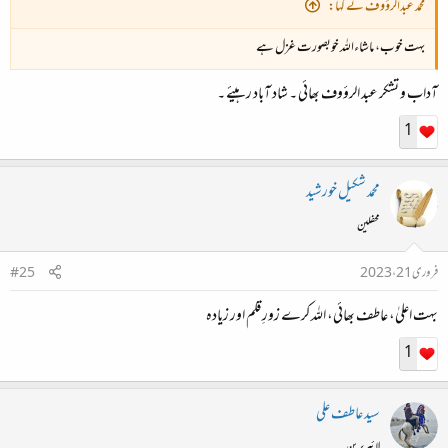
محمد عبدالرؤوف نے کہا:
بہت خوب، ماشاءاللہ خوبصورت غزل ہے
آداب و تشکر عبد الرؤوف بھائی ۔ شاد آباد رہیئے ۔
1
محمد شکیل خورشید
محفلین
فروری 21، 2023
#25
بہت اعلیٰ، عاطف بھائی، اللہ کرے زورِ قلم اور زیادہ
1
سید عاطف علی
لائبریرین