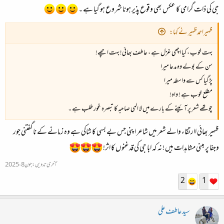
جی کی ذات گرامی کا عکس بھی وقوع پذیر ہونا شروع ہو گیا ہے ۔
ظہیراحمدظہیر نے کہا:
بہت خوب ، کیا اچھی غزل ہے ، عاطف بھائی! بہت اچھے!
سن کے بولے وہ مدعا میرا
پڑ گیا کس سے واسطہ میرا
مطلع خوب ہے ! واہ!
چوتھے شعر پر آئینے کے بارے میں لا المی صاحبہ کا تبصرہ غور طلب ہے ۔
ظہیر بھائی اارتقاء والے شعر میں شاعر اپنی جس بے بسی کا شاکی ہے وہ زمانے کے ناگفتنی جور
وجفا پر مبنی مشاہدات ہیں ! نہ کہ ابا جی کی قدغنوں کا اثر!
آخری تدوین:
جون 8، 2025
2
1
سید عاطف علی