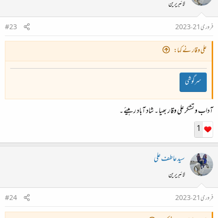
لائبریرین
فروری 21، 2023
#23
علی وقار نے کہا:
سرگوشی
آداب و تشکر علی وقار بھیا ۔ شاد آباد رہیئے ۔
1
سید عاطف علی
لائبریرین
فروری 21، 2023
#24