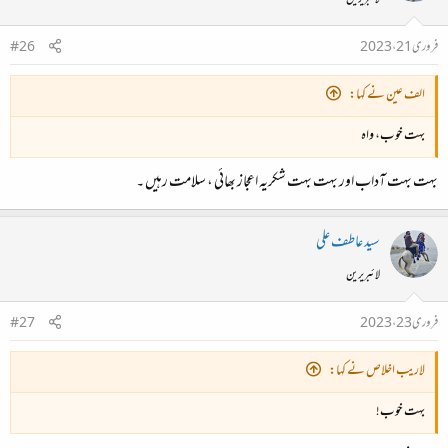
فروری 21، 2023
#26
الف عین نے کہا:
بہت خوب، واہ
بہت بہت آداب اور بہت بہت شکریہ اعجاز بھائی ، سلامت رہیں ۔
سید عاطف علی
لائبریرین
فروری 23، 2023
#27
لاريب اخلاص نے کہا:
بہت خوب!