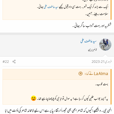
واہ۔ واہ۔ لاجواب غزل۔
ایک سے بڑھ کر ایک شعر۔ بہت سی داد قبول کیجیے
سید عاطف علی
بھائی۔
سلامت رہیئے۔ آمین۔
شکریہ اور بہت آداب ساگر بھائی ۔
سید عاطف علی
لائبریرین
فروری 21، 2023
#22
La Alma نے کہا:
بہت خوب۔
یہ آئینہ جواب طلبی کیوں کر رہا ہے؟ یہ سوال تو ابّا جی کو پوچھنا چاہیے تھا۔
المی جی ۔ دیکھیے ! کیوں کہ شاعر ابھی بھی مجبوراََ ارتقاء پذیر ہے اس لیے لامحالہ شاعر کی ذات میں ابا