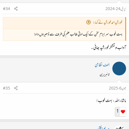
اپریل 24، 2024
#34
خورشیداحمدخورشید نے کہا:
بہت خُوب سر!بزمِ سخن کے ایک ادنیٰ طالب علم کی طرف سے ڈھیروں داد!
آداب و تشکر خورشید بھائی ۔
الف نظامی
لائبریرین
جون 6، 2025
#35
ماشاء اللہ ، بہت خوب !
1