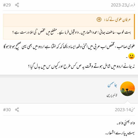
فروری 23، 2023
#29
عرفان علوی نے کہا:
بہت خوب ، عاطف بھائی ! عمدہ اشعار ہیں . داد قبول فرمائیے . مقطع میں ’قفص‘ کی املا درست ہے ؟
علوی صاحب ، قفص اب عربی میں اتنی دفعہ ایسا دیکھا کہ کہ لگتا ہے اردو میں بھی یہی صحیح ہوتا ہو گا
۔
نہ جانے اردو میں شامل ہوتے وقت یہ ص کس طرح اور کیوں س میں بدل گیا ؟
جاسمن
لائبریرین
مئی 14، 2023
#30
واہ بھئی واہ۔
بہت پیارے اشعار۔