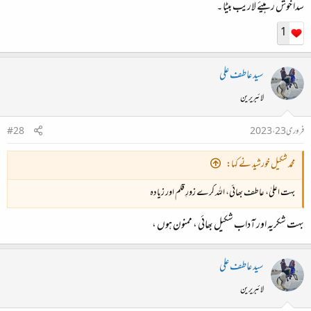
سدا خوش رہیئے لاریب بیٹا ۔
1
سید عاطف علی
لائبریرین
فروری 23، 2023
#28
محمد شکیل خورشید نے کہا:
بہت اعلیٰ، عاطف بھائی، اللہ کرے زورِ قلم اور زیادہ
بہت شکریہ اور آداب شکیل بھائی ، ممنون ہوں ،
سید عاطف علی
لائبریرین