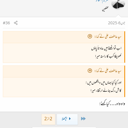
مریم افتخار
محفلین
جون 6، 2025
#36
سید عاطف علی نے کہا:
اب تو اٹھتے ہیں عادتاََ پاؤں
کھو چکا کب کا راستہ میرا
سید عاطف علی نے کہا:
اور کیا کیا جہاں میں دیکھوں میں !
کاش رک جائے ارتقاء میرا
واہ واہ۔۔۔کیا کہنے!
First
پچھلا
2 از 2