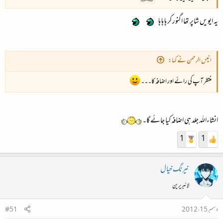
یہ ایویں شاپر تھا اگنور کر ہا ہا ہا
انیس الرحمن نے کہا:
منتطر آپ کی رائے اور اضافہ کا۔۔۔
انشاءاللہ جلد ہی اضافہ کیا جائے گا۔
1
1
نیرنگ خیال
لائبریرین
دسمبر 15، 2012
#51