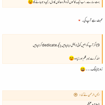
بہت سارے۔ اب ایک کا کہوں تو دیگر دھاگوں کا دل رنجیدہ ہو جائے گا
محبت ہے آپ کی۔
9) اگر آپ کو انہیں کوئی ٹائیٹل دینا چاہیں یا کچھ dedicate کرنا چاہیں
اللہ کرے زورِ قلم اور زیادہ
زورِٹائپنگ۔۔۔
انیس الرحمن نے کہا:
السلام و علیکم