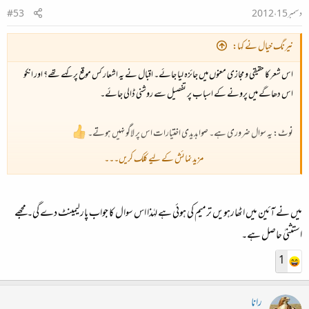
دسمبر 15، 2012
#53
نیرنگ خیال نے کہا:
اس شعر کا حقیقی و مجازی معنوں میں جائزہ لیا جائے۔ اقبال نے یہ اشعار کس موقع پر کہے تھے؟ اور انکو
اس دھاگے میں پرونے کے اسباب پر تفصیل سے روشنی ڈالی جائے۔
نوٹ: یہ سوال ضروری ہے۔ صوابدیدی اختیارات اس پر لاگو نہیں ہوتے۔
مزید نمائش کے لیے کلک کریں۔۔۔
پس تحریر: اگر اس کا جواب نہیں آتا تو آئندہ بات کا جواب بات سے دیا جائے۔
میں نے آئین میں اٹھارہویں ترمیم کی ہوئی ہے لہٰذا اس سوال کا جواب پارلیمینٹ دے گی۔ مجھے
استثنیٰ حاصل ہے۔
1
رانا