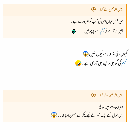
انیس الرحمن نے کہا:
میرا نہیں خیال اس کی آپ کو ضرورت ہے۔​
یقین نہ آئے تو
نیلم
سے پوچھ لیں۔۔۔
کیوں بئی ضرورت کیوں نہیں
نیلم
کی گواہی ویسے ہی آدھی ہے۔
انیس الرحمن نے کہا:
دھیان سے نین بھائی۔​
اس غزل کے ایک شعر نے مجھے مذکر سے منکر بنا دیا تھا۔۔