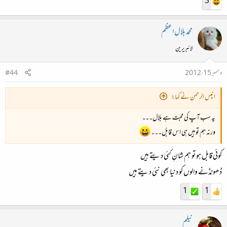
3
محمد بلال اعظم
لائبریرین
دسمبر 15، 2012
#44
۔
انیس الرحمن نے کہا:
یہ سب آپ کی محبت ہے بلال۔۔۔
ورنہ ہم تو ہیں ہی اس قابل۔۔۔
کوئی قابل ہو تو ہم شانِ کئی دیتے ہیں
ڈھونڈنے والوں کو دنیا بھی نئی دیتے ہیں
1
1
نیلم
۔​