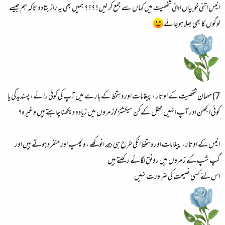
انیس اتنی خوبیاں اپنی شخصیت میں کہاں سے جمع کر لیں؟؟؟؟ ہمیں بھی یہ راز بتادو تاکہ ہم جیسے
لوگوں کا بھی بھلا ہوجائے
7) مہمان شخصیت کے اوتار ، پیغامات اور دستخط کے بارے میں آپ کی کوئی رائے، پسندیدگی یا
کوئی الجھن اور آپ انہیں محفل کےکن سیکشنز/زمروں میں زیادہ دیکھنا چاہتے ہیں وغیرہ؟
انیس کے اوتار ، پیغامات اور دستخط انکی طرح ہی بیحد انوکھے ، دلچسپ اور منفرد ہوتے ہیں اور
گپ شپ کے زمروں میں رونق لگائے رکھتے ہیں
اس لئے کسی نصیحت کی ضرورت نہیں