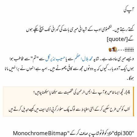
آپ کی
کہتے رہتے ہیں۔ لکھنؤی ادب کے شیدائی میری بات کی گہرائی تک پہنچ چکے ہوں
گے[/quote]
ہاہاہاہاہاہا۔۔۔
ویسے میری عادت ہے۔ شاید
محمد بلال اعظم
سے یا
حسیب نذیر گِل
سے "تم" سے مخاطب ہوا
ہوں ایک آدھ بار۔ کیوں کہ یہ دونوں مجھ سے کافی چھوٹے ہیں۔ امید ہے انہوں نے برا نہیں مانا
ہوگا۔
4)۔ کچھ ایسا خاص جو آپ نے انیس الرحمن کی شخصیت سے سیکھا یا سیکھنا چاہیں؟​
کتب کو کس طرح سکین کر کے اتنی احتیاط سے نوک پلک سنوار کر پی ڈی ایف میں کیسے تبدیل کرتے ہیں​
"300 dpi" پیجز کوفوٹوشاپ پر صاف کر کے " ‏Monochrome Bitmap