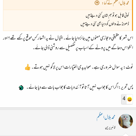
محمد بلال اعظم نے کہا:
کوئی قابل ہو تو ہم شانِ کئی دیتے ہیں
ڈھونڈنے والوں کو دنیا بھی نئی دیتے ہیں
اس شعر کا حقیقی و مجازی معنوں میں جائزہ لیا جائے۔ اقبال نے یہ اشعار کس موقع پر کہے تھے؟ اور
انکو اس دھاگے میں پرونے کے اسباب پر تفصیل سے روشنی ڈالی جائے۔
نوٹ: یہ سوال ضروری ہے۔ صوابدیدی اختیارات اس پر لاگو نہیں ہوتے۔
پس تحریر: اگر اس کا جواب نہیں آتا تو آئندہ بات کا جواب بات سے دیا جائے۔
4
محمد بلال اعظم
لائبریرین