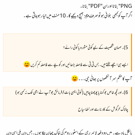
PNG" بنانا اور ان "PDF" بنانا۔​
اگر آپ کوکبھی بنوانی ہو تو صرف پیجز بھیج دیجیے گا۔ 10 منٹ میں تیار ہوجاتی ہے۔​
5)۔ مہمان شخصیت کے لیے کوئی مشورہ یا کوئی رائے؟​
ایسے ہی اچھے لگتے ہیں۔ بس ٹی ٹی سے فاصلہ بڑھائیں اور کوچے سے فاصلہ کم کریں
آپ کا حکم سر آنکھوں پر بھائی جی۔۔۔
6)۔اور کچھ خاص جو کہنا یا پوچھنا چاہیں ( کوئی ایسی بات/ فرمائش جو آپ نے ابھی تک نہ کہی ہو )​
چالاک خرگوش کے کارنامے اور ننھا سیاح​
بالکل یاد ہے۔ میں دو دفعہ لائبریری کے اسٹور روم کی خاک چھان چکا ہوں۔ جس دن ملی اسی دن