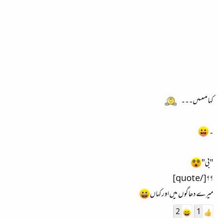
کہاںںںںںںں۔۔۔
۔
"بی"
؟؟[/quote]
میرے دھاگوں میں اور کہاں
2
1