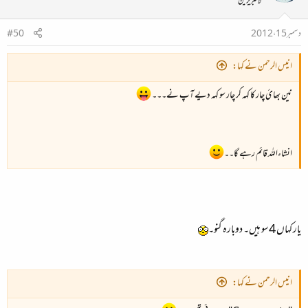
لائبریرین
دسمبر 15، 2012
#50
انیس الرحمن نے کہا:
نین بھائ چار کا کہہ کر چار سو کہہ دیے آپ نے۔۔۔
انشاءاللہ قائم رہے گا۔۔
یار کہاں 4سو ہیں۔ دوبارہ گنو۔
انیس الرحمن نے کہا: