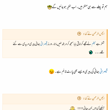
ہم تو پہلے سے ہی منکر ہیں۔ اب نکیر ہو جائیں گے
انیس الرحمن نے کہا:
شکر ہے
نیلم
نے مجھے کراماتی بابا سمجھ کر مرشد نہیں مانا۔ ورنہ
قیصرانی
بھائی پیری مریدی سے گئے
تھے۔۔۔
قیصرانی
بھائی کی پیری ویسے بھی پارٹ ٹائم ہے۔
انیس الرحمن نے کہا:
آبگینے کہا ہیں نین بھائی؟؟؟؟