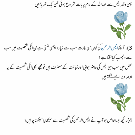
پہلی دفعہ انیس سے عبداللہ کے نام پر بات شروع ہوئی تھی ایک تھریڈ میں
3 )۔ آپکو
انیس الرحمن
کی کون سی عادت سب سے زیادہ اچھی لگتی ہے/یا انکی شخصیت میں سب
سے دلچسپ کیا لگتا ہے؟
محفل میں سب ہی انیس کی حاضر جوابی اور ذہانت کے معترف ہیں تو مجھے بھی انکی شخصیت کے یہ
اوصاف اچھے لگتے ہیں
4)۔ کچھ ایسا خاص جو آپ نے انیس الرحمن کی شخصیت سے سیکھا یا سیکھنا چاہیں؟