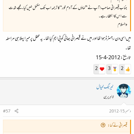
جناب قیصرانی صاحب! آپ نے "کماؤں کے آدم خور" کا ترجمہ اب تک مکمل نہیں کیا۔ مجھے شدت
سے اس کا انتظار ہے۔
والسلام
میں اسی دن رجسٹرڈ ہوا تھا اور میں نے قیصرانی بھائی کو پی ایم کیا تھا۔ یہ محفل پر میرا پہلا ہی مراسلہ
تھا۔
تاریخ: 2012-4-15
2
3
2
نیرنگ خیال
لائبریرین
دسمبر 15، 2012
#57
قیصرانی نے کہا: