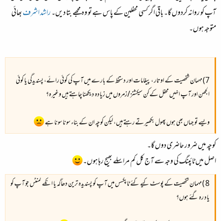
آپ کو روانہ کردوں گا۔ باقی اگر کسی محفلین کے پاس ہے تو وہ مجھے بتا دیں۔
راشد اشرف
بھائی
متوجہ ہوں۔​
7) مہمان شخصیت کے اوتار ، پیغامات اور دستخط کے بارے میں آپ کی کوئی رائے، پسندیدگی یا کوئی
الجھن اور آپ انہیں محفل کےکن سیکشنز/زمروں میں زیادہ دیکھنا چاہتے ہیں وغیرہ؟​
ویسے تو جہاں بھی ہوں پھول بکھیرتے رہتے ہیں، لیکن کوچہ ان کے بناء سونا سونا ہے
کوچہ میں ضرور حاضری دوں گا۔
اصل میں ٹائپنگ کی وجہ سے آج کل کم مراسلے بھیج رہا ہوں۔
8 ) مہمان شخصیت کے پوسٹ کیے گئے ٹاپکسس میں آپ کو پسندیدہ ترین دھاگہ یا انکے کمنٹس جو آپ کو
یاد رہ گئے ہوں؟​