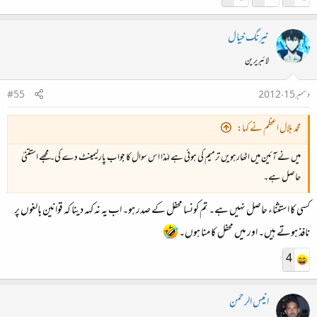
نیرنگ خیال
لائبریرین
دسمبر 15، 2012
#55
محمد بلال اعظم نے کہا:
میں نے آئین میں اٹھارہویں ترمیم کی ہوئی ہے لہٰذا اس سوال کا جواب پارلیمینٹ دے گی۔ مجھے استثنیٰ
حاصل ہے۔
کسی کا استثناء حاصل نہیں ہے۔ تم کونسا محفل کے صدر ہو۔ اب یہ نہ کہہ دینا کہ قوانین بالغوں پر
نافذ ہوتے ہیں۔ اور میں محفل کا منا ہوں۔
4
انیس الرحمن