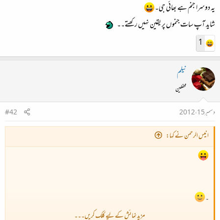
یہ دوسرا جنم ہے بھائی جی۔
شاید آپ سات جنموں پر یقین نہیں رکھتے۔۔
1
نیلم
محفلین
دسمبر 15، 2012
#42
انیس الرحمن نے کہا:
۔
مزید نمائش کے لیے کلک کریں۔۔۔