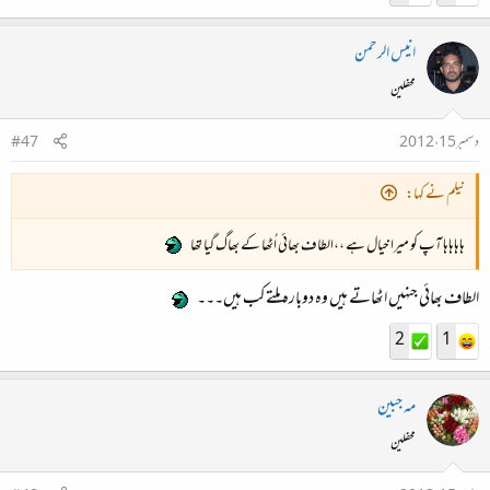
انیس الرحمن
محفلین
دسمبر 15، 2012
#47
نیلم نے کہا:
ہاہاہاہا آپ کو میرا خیال ہے ،،الطاف بھائی اُٹھا کے بھاگ گیا تھا
الطاف بھائی جنہیں اٹھاتے ہیں وہ دوبارہ ملتے کب ہیں۔۔۔
2
1
مہ جبین
محفلین