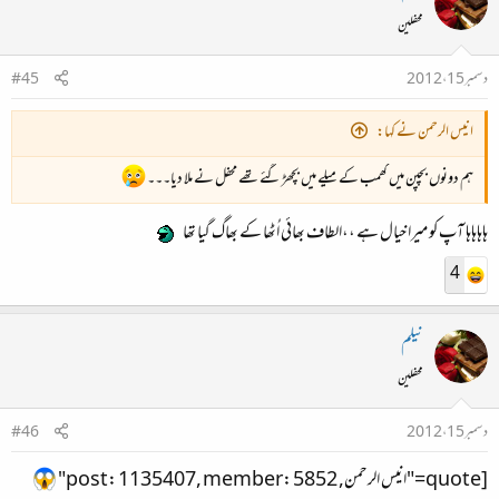
محفلین
دسمبر 15، 2012
#45
شکر ہے
نیلم
نے مجھے کراماتی بابا سمجھ کر مرشد نہیں مانا۔ ورنہ
قیصرانی
بھائی پیری مریدی سے گئے
انیس الرحمن نے کہا:
تھے۔۔۔
ہم دونوں بچپن میں کھمب کے میلے میں بچھڑ گئے تھے محفل نے ملا دیا۔۔۔
ہاہاہاہا آپ کو میرا خیال ہے ،،الطاف بھائی اُٹھا کے بھاگ گیا تھا
4
؟؟:
نیلم
محفلین
۔
دسمبر 15، 2012
#46
[quote="انیس الرحمن, post: 1135407, member: 5852"