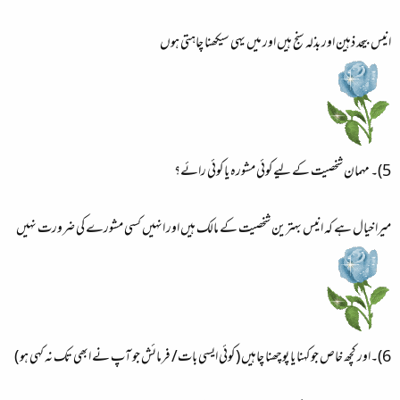
انیس بیحد ذہین اور بذلہ سنج ہیں اور میں یہی سیکھنا چاہتی ہوں
5)۔ مہمان شخصیت کے لیے کوئی مشورہ یا کوئی رائے؟
میرا خیال ہے کہ انیس بہترین شخصیت کے مالک ہیں اور انہیں کسی مشورے کی ضرورت نہیں
6)۔اور کچھ خاص جو کہنا یا پوچھنا چاہیں ( کوئی ایسی بات/ فرمائش جو آپ نے ابھی تک نہ کہی ہو )