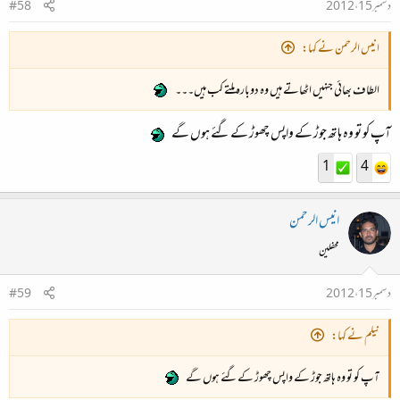
دسمبر 15، 2012
#58
انیس الرحمن نے کہا:
الطاف بھائی جنہیں اٹھاتے ہیں وہ دوبارہ ملتے کب ہیں۔۔۔
آپ کو تو وہ ہاتھ جوڑ کے واپس چھوڑ کےگئے ہوں گے
1
4
انیس الرحمن
محفلین
دسمبر 15، 2012
#59
نیلم نے کہا:
آپ کو تو وہ ہاتھ جوڑ کے واپس چھوڑ کےگئے ہوں گے