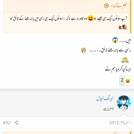
نیلم نے کہا:
آپ دونوں ایک ہی جیسے ہو
وہ محاورہ ہے نا کہ ،،دونوں ایک ہی رسی میں باندھنے کے لائق ہو
ہیں۔۔۔
رسی سے باندھنے لائق۔۔۔۔۔
ایسا کیا کر دیا ہم نے
2
نیرنگ خیال
لائبریرین
دسمبر 15، 2012
#52