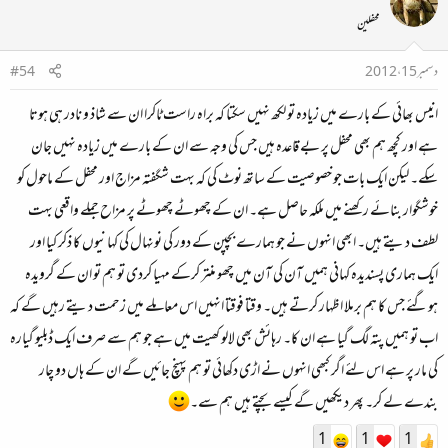
محفلین
دسمبر 15، 2012
#54
انیس بھائی کے بارے میں زیادہ تو لکھ نہیں سکتا کہ براہ راست ٹاکرا ان سے شاذ و نادر ہی ہوتا
ہے اور کچھ ہم بھی محفل پر بے قاعدہ ہیں جس کی وجہ سے ان کے بارے میں زیادہ نہیں جان
سکے۔ لیکن ایک بات جو خصوصیت کے ساتھ نوٹ کی کہ بہت شگفتہ مزاج اور محفل کے ماحول کو
خوشگوار بنائے رکھنے میں ملکہ حاصل ہے۔ ان کے چھوٹے چھوٹے پر مزاح جملے واقعی بہت
لطف دیتے ہیں۔ ابھی انہوں نے جو ہمارے بچپن کے دور کی نونہال کی کہانیوں کا ذکر کیا اور
ایک ہماری پسندیدہ کہانی ہمیں آن کی آن میں چھو منتر کرکے مہیا کردی تو ہم تو ان کے گرویدہ
ہوگئے جس کا ہم برملا اظہار کرتے ہیں۔ وقتا فوقتا انہیں اس معاملے میں زحمت دیتے رہیں گے کہ
اب تو ہمیں پتہ لگ گیا ہے ان کا۔ رہائش بھی لالو کھیت میں ہے جو ہم سے صرف ایک ڈبلیو گیارہ
کی مار پر ہے اس لئے اگر کبھی انہوں نے اڑی دکھائی تو ہم پہنچ جائیں گے ان کے ہاں دو چار
بندے لے کر۔ پھر دیکھیں گے کیسے بچتے ہیں ہم سے۔
1
1
1