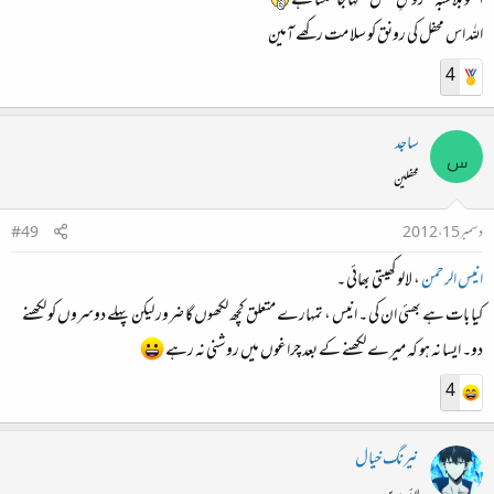
انکو بلاشبہ " رونقِ محفل " کہا جاسکتا ہے
اللہ اس محفل کی رونق کو سلا مت رکھے آمین
4
ساجد
س
محفلین
دسمبر 15، 2012
#49
انیس الرحمن
، لالو کھیتی بھائی ۔
کیا بات ہے بھئی ان کی ۔ انیس ، تمہارے متعلق کچھ لکھوں گا ضرور لیکن پہلے دوسروں کو لکھنے
دو۔ ایسا نہ ہو کہ میرے لکھنے کے بعد چراغوں میں روشنی نہ رہے
4
نیرنگ خیال