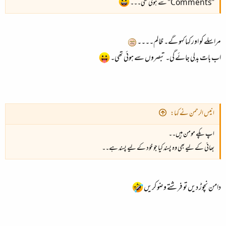
"Comments" سے ہوئی تھی۔۔۔
مراسلے کو اور کہا کہو گے۔ ظالم۔۔۔۔
اب بات بدلی جائے گی۔ تبصروں سے ہوئی تھی۔
انیس الرحمن نے کہا:
اپ پکے مومن ہیں۔۔​
بھائی کے لیے بھی وہ پسند کیا جو خود کے لیے پسند ہے۔۔​
دامن نچوڑ دیں تو فرشتے وضو کریں