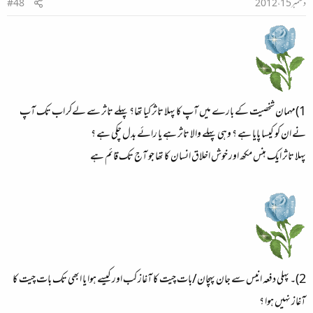
دسمبر 15، 2012
#48
1)مہمان شخصیت کے بارے میں آپ کا پہلا تاثر کیا تھا؟ پہلے تاثر سے لےکر اب تک آپ
نے ان کو کیسا پایا ہے ؟ وہی پہلے والا تاثر ہے یا رائے بدل چکی ہے ؟
پہلا تاثر ایک ہنس مکھ اور خوش اخلاق انسان کا تھا جو آج تک قائم ہے
2)۔ پہلی دفعہ انیس سے جان پہچان/بات چیت کا آغاز کب اور کیسے ہوا یا ابھی تک بات چیت کا
آغاز نہیں ہوا ؟