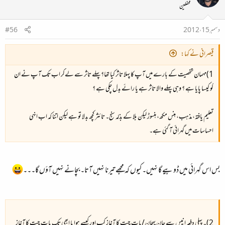
محفلین
دسمبر 15، 2012
#56
قیصرانی نے کہا:
1)مہمان شخصیت کے بارے میں آپ کا پہلا تاثر کیا تھا؟ پہلے تاثر سے لےکر اب تک آپ نے ان
کو کیسا پایا ہے ؟ وہی پہلے والا تاثر ہے یا رائے بدل چکی ہے ؟​
تعلیم یافتہ، مذہب، ہنس مکھ، ہنسوڑ لیکن بلا کے بذلہ سنج۔ تائثر کچھ بدلا تو ہے لیکن اتنا کہ اب انہی
احساسات میں گہرائی آ گئی ہے۔​
بس اس گہرائی میں ڈوبیے گا نہیں۔ کیوں کہ مجھے تیرنا نہیں آتا۔ بچانے نہیں آؤں گا۔۔۔
2)۔ پہلی دفعہ انیس سے جان پہچان/بات چیت کا آغاز کب اور کیسے ہوا یا ابھی تک بات چیت کا آغاز