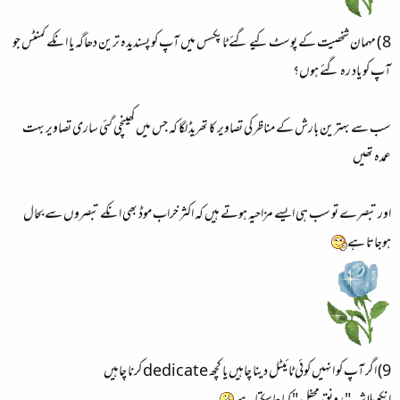
8 ) مہمان شخصیت کے پوسٹ کیے گئے ٹاپکسس میں آپ کو پسندیدہ ترین دھاگہ یا انکے کمنٹس جو
آپ کو یاد رہ گئے ہوں؟
سب سے بہترین بارش کے مناظر کی تصاویر کا تھریڈ لگا کہ جس میں کھینچی گئی ساری تصاویر بہت
عمدہ تھیں
اور تبصرے تو سب ہی ایسے مزاحیہ ہوتے ہیں کہ اکثر خراب موڈ بھی انکے تبصروں سے بحال
ہوجاتا ہے
9) اگر آپ کو انہیں کوئی ٹائیٹل دینا چاہیں یا کچھ dedicate کرنا چاہیں