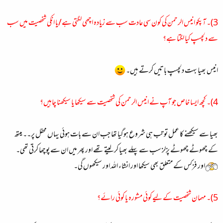
3)۔ آپکو
انیس الرحمن
کی کون سی عادت سب سے زیادہ اچھی لگتی ہے/یا انکی شخصیت میں سب
سے دلچسپ کیا لگتا ہے؟
انیس بھیا بہت دلچسپ باتیں کرتے ہیں۔
4)۔ کچھ ایسا خاص جو آپ نے انیس الرحمن کی شخصیت سے سیکھا یا سیکھنا چاہیں؟
بھیا سے سیکھنے کا عمل تو تب ہی شروع ہوگیا تھا جب ان سے بات ہوئی یہاں محفل پر۔۔ میتھ
کے چھوٹے چھوٹے پزلز سب سے پہلے بھیا کر لیتے تھے اور پھر میں ان سے پوچھا کرتی تھی۔
اور فزکس کے متعلق بھی سیکھا اور انشاء اللہ اور سیکھوں گی۔
5)۔ مہمان شخصیت کے لیے کوئی مشورہ یا کوئی رائے؟