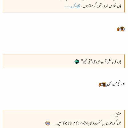
ہاں بکواس ضرور تحریر کر سکتا ہوں۔
جیسے کہ یہ۔۔۔
ہاں جی بالکل آپ ہیں ہی
"بی حجّن"
اور نجومن بھی
متفق۔۔۔
بس کسی طرح یہ پائتھون والا پراجیکٹ ناکام بنانا ہوگا ہمیں۔۔۔