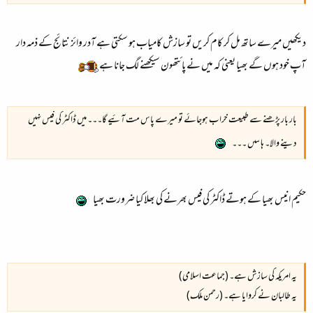
دیکھیں میرے ساتھ مل کر کام کریں تو سازش کامیاب ہو سکتی ہے آدر وائز نتائج کے ذمہ دار
آپ خود ہوں گے بھیا یعنی کہ میں نے پائتھون سیکھنے لگ جانا ہے
بار بار پڑھنے سے طبیعت خراب ہوجائے تو میرے پاس مت آئیے گا۔۔۔ میں ڈاکٹر کی فیس نہیں
دینے والا۔ ہاںںںں ۔۔۔
حکیم انیس بھیا کے ہوتے ڈاکٹر کی فیس بھرنے کی بھلا کیا ضرورت بھیا
یہ امریکہ کی سازش ہے۔ (جماعت اسلامی)
یہ طالبان نے کروایا ہے۔ (رحمن ملک)