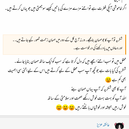
اگر خاموشی آپکی فطرت ہے تو اتنے مزے مزے کی باتیں کیسے سوجھتی ہیں جو یہاں کرتے ہیں۔
شکریہ تو آپ کا جو مہمان بنا مجھے۔ ورنہ آج کل کے دور میں مہمان زحمت تصور کیے جاتے ہیں۔۔
اور دعاؤں میں یاد رکھنے کی درخواست ہے۔
محفل میں تو سب اتنے اچھے ہیں کہ دل کرتا ہے کہ سب کو ایک ساتھ مہمان بنایا جائے۔
شکریہ کی کیا بات ہے جو کچھ آپ سب محفل کے لیے کرتے ہیں اس کے لیے اتنی سی اہمیت
بھی کم ہے
آپ کا بھی شکریہ کہ آپ یہاں مہمان بنے
اللہ آپ کو بہت بہت خوش رکھے صحت اور سلامتی کے ساتھ
خوش رہیں ہمیشہ اور خوشیاں بانٹتے رہیں
عائشہ عزیز