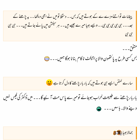
پیغامات تو اتنےمزےے کے ہوتے ہیں کہ بس۔۔ دستخط تو میں نے ابھی دیکھا ۔۔ یہ پڑھنے کے
بعد۔۔۔ ہی ہی ہی ہی ہی۔۔ ویسے بھیا میرے جیسے ہیں ۔۔ ہر سیکشن میں پائے جاتے ہیں۔۔۔ ہی ہی
ہی ہی
متفق۔۔۔
بس کسی طرح یہ پائتھون والا پراجیکٹ ناکام بنانا ہوگا ہمیں۔۔۔
سارے کمنٹس ایسے ہی ہوتے ہیں کہ بار بار پڑھنے کا دل کرتا ہے
بار بار پڑھنے سے طبیعت خراب ہوجائے تو میرے پاس مت آئیے گا۔۔۔ میں ڈاکٹر کی فیس نہیں
دینے والا۔ ہاںںںں ۔۔۔
جمالا بھیا