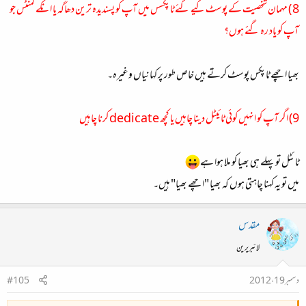
8 ) مہمان شخصیت کے پوسٹ کیے گئے ٹاپکسس میں آپ کو پسندیدہ ترین دھاگہ یا انکے کمنٹس جو
آپ کو یاد رہ گئے ہوں؟
بھیا اچھے ٹاپکس پوسٹ کرتے ہیں خاص طور پر کہانیاں وغیرہ۔
9) اگر آپ کو انہیں کوئی ٹائیٹل دینا چاہیں یا کچھ dedicate کرنا چاہیں
ٹائٹل تو پہلے ہی بھیا کو ملا ہوا ہے
میں تو یہ کہنا چاہتی ہوں کہ بھیا "اچھے بھیا" ہیں۔
مقدس
لائبریرین
دسمبر 19، 2012
#105