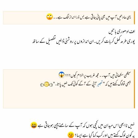
یہی عادتیں آپ میں بھی پائی جاتی ہے بس ذرا انداز الگ ہے۔۔
اف ادھوری باتیں
پوری طرھ کھل کر بات کریں۔ان اندازوں پر روشنی ڈالیں تفصیل کے ساتھ
سیکھی سکھائی ہیں آپ۔۔ مجھ غریب پر الزام کیوں؟؟؟
جبھی تولوگ کہتے ہیں کہ
"
تعبیر
آپی کے آگے کوئی ٹک نہیں پاتا۔"
نہیں نا ابھی اس میدان میں کچی ہوں کہ آپ کے سامنے چپی ہو جاتی ہے
یہ کون لوگ کہتے ہیں اور کب کہا گیا ہے ایسا؟