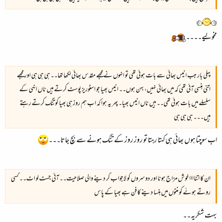
مخولیے۔۔۔۔
پہلی بار جب انیس بھائی سے بات ہوئی تھی تو انہوں نے مجھے مقدس بھائی لکھا تھا۔۔ ہی ہی ہی اور مجھے
اتنی ہنسی آئی تھی کہ میں بھائی نہیں، بہن ہوں۔۔ انیس بھیا جو اسٹوریز پوسٹ کرتے ہیں ناں انہی کے
سلسلے میں بات ہوئی تھی۔۔ ہیں ناں انیس بھیا۔ پھر یہ ہوا کہ اب ہم روز ہی بھیا کو تنگ کرتے رہتے
ہیں۔۔۔ ہی ہی ہی
اب سوچتا ہوں بھائی ہی کہتا رہتا تو روز روز کے تنگ ہونے سے بچ جاتا۔۔۔
ان کا اتناااا خوش مزاج ہونا اور دوسروں کو لاجواب کر دینے والی صلاحیت۔۔ آئی جسٹ لو اٹ۔۔ کسی
روتے ہوئے کو منٹوں میں ہنسا دینے کا فن ہے بھیا کے پاس
بہت شکریہ۔۔