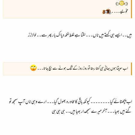
مخولیے۔۔۔ ۔
ہیں۔۔ ایسے ہی کہتے ہیں ناں۔۔۔ لگتا ہے غلط لکھ دیا اک بار پھر سے۔۔ لولززز
اب سوچتا ہوں بھائی ہی کہتا رہتا تو روز روز کے تنگ ہونے سے بچ جاتا۔۔۔
اب پچھتائے کیا ۔۔۔۔۔۔۔۔ کیونکہ باقی کا محاورہ بھول گیا۔۔۔ ارے وہی ناں آپ سمجھ تو
گئے ہیں بھیا۔۔۔ آخر میرے سمجھدار بھیا ہیں۔۔ ہی ہی ہی