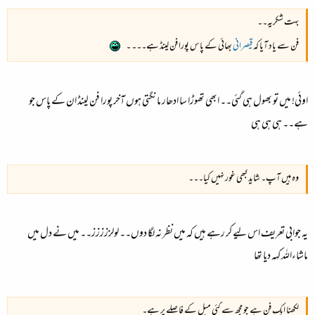
بہت شکریہ۔۔
فن سے یاد آیا کہ
قیصرانی
بھائی کے پاس پورا
فن لینڈ
ہے۔۔۔ ۔
اوئی! میں تو بھول ہی گئی۔۔ ابھی تھوڑا سا ادھار مانگتی ہوں آخر پورا فن لینڈ ان کے پاس جو
ہے۔۔ ہی ہی ہی
وہ ہیں آپ۔ شاید کبھی غور نہیں کیا۔۔۔
یہ جوابی تعریف اس لیے کر رہے ہیں کہ میں نظر نہ لگا دوں۔۔ لولززززز۔۔ میں نے دل میں
ماشاءاللہ کہہ دیا تھا
لکھنا ایک فن ہے جو مجھ سے کئی میل کے فاصلے پر ہے۔