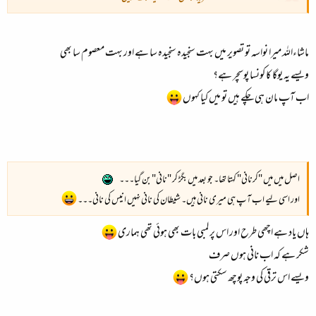
یہ مونچھیں بس شغل میں رکھی ہیں۔ کبھی بھی کٹ جائیں گی۔۔
لیکن تاثر کیا بنا؟؟؟ وہ سمجھ نہیں آیا۔۔​
ماشاءاللہ میرا نواسہ تو تصویر میں بہت سنجیدہ سنجیدہ سا ہے اور بہت معصوم سا بھی​
خیر میں مان لیتا ہوں اچھا بنا ہوگا۔
ویسے یہ یوگا کا کونسا پوسچر ہے؟​
اب آپ مان ہی چکے ہیں تو میں کیا کہوں
اصل میں میں
"کرنانی"
کہتا تھا۔ جو بعد میں بگڑ کر
"نانی"
بن گیا۔۔۔
اور اسی لیے اب آپ ہی میری نانی ہیں۔ شیطان کی نانی نہیں انیس کی نانی۔۔۔
ہاں یاد ہے اچھی طرح اور اس پر لمبی بات بھی ہوئی تھی ہماری
شکر ہے کہ اب نانی ہوں صرف
ویسے اس ترقی کی وجہ پوچھ سکتی ہوں؟