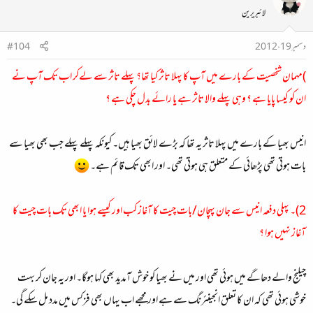
لائبریرین
دسمبر 19، 2012
#104
)مہمان شخصیت کے بارے میں آپ کا پہلا تاثر کیا تھا؟ پہلے تاثر سے لےکر اب تک آپ نے
ان کو کیسا پایا ہے ؟ وہی پہلے والا تاثر ہے یا رائے بدل چکی ہے ؟
انیس بھیا کے بارے میں پہلا تاثر یہ تھا کہ بڑے لائق بھیا ہیں۔ کیونکہ پہلے پہلے جب بھی بھیا سے
بات ہوتی تھی پڑھائی کے متعلق ہی ہوتی تھی۔ اور ابھی تک قائم ہے۔
2)۔ پہلی دفعہ انیس سے جان پہچان/بات چیت کا آغاز کب اور کیسے ہوا یا ابھی تک بات چیت کا
آغاز نہیں ہوا ؟
چیلنج والے دھاگے میں ہوئی تھی اور میں نے بھیا کو خوش آمدید بھی کہا ہوگا۔ اور یہ جان کر بہت
خوشی ہوئی تھی کہ ان کا تعلق انجینئرنگ سے ہے اور مجھے اب یہاں بھی فزکس میں مدد مل سکے گی۔​