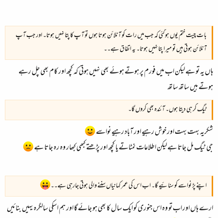
بات چیت ختم یوں ہوگئی کہ جب میں رات کو آنلائن ہوتا ہوں تو آپ کا پتا نہیں ہوتا۔ اور جب آپ
آنلائن ہوتی ہیں تو میرا پتا نہیں ہوتا۔ یہ اتفاق ہے۔۔
ہاں یہ تو ہے لیکن اب میں فورم پر ہوتے ہوئے بھی نہیں ہوتی کہ کچھ اور کام بھی چل رہے
ہوتے ہیں ساتھ ساتھ
ٹیگ کر ہی دیتا ہوں۔ آئندہ بھی کروں گا۔
شکریہ بہت بہت اور خوش رہیے اور آباد رہیے نواسے
جی ٹیگ مل جاتا ہے لیکن اطلاعات نمٹاتے یا کچھ اور پڑھتے کبھی کبھار وہ رہ جاتا ہے
اپنے پڑ نواسے کو سنائیے گا۔ اب اس کی عمر کہانیاں سننے والی ہوتی جارہی ہے۔۔
ارے ہاں اور اب تو وہ اس جنوری کو ایک سال کا بھی ہو جائے گا اور ہم اسکی سالگرہ یہیں بنائیں