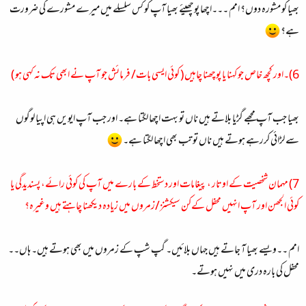
بھیا کو مشورہ دوں؟ امم ۔۔۔اچھا پوچھیئے بھیا آپ کو کس سلسلے میں میرے مشورے کی ضرورت
ہے؟
6)۔اور کچھ خاص جو کہنا یا پوچھنا چاہیں ( کوئی ایسی بات/ فرمائش جو آپ نے ابھی تک نہ کہی ہو )
بھیا جب آپ مجھے گڑیا بلاتے ہیں ناں تو بہت اچھا لگتا ہے۔ اور جب آپ ایویں ہی اپیا لوگوں
سے لڑائی کررہے ہوتے ہیں ناں تو تب بھی اچھا لگتا ہے۔
7) مہمان شخصیت کے اوتار ، پیغامات اور دستخط کے بارے میں آپ کی کوئی رائے، پسندیدگی یا
کوئی الجھن اور آپ انہیں محفل کےکن سیکشنز/زمروں میں زیادہ دیکھنا چاہتے ہیں وغیرہ؟
امم ۔۔ویسے بھیا آ جاتے ہیں جہاں بلائیں۔ گپ شپ کے زمروں میں بھی ہوتے ہیں۔ ہاں۔۔
محفل کی بارہ دری میں نہیں ہوتے۔