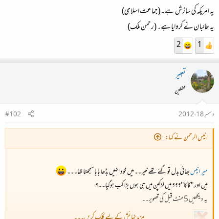
یہ امریکہ کی سازش ہے۔ (جماعت اسلامی)
یہ طالبان نے کروایا ہے۔ (رحمن ملک)
2
1
تعبیر
محفلین
دسمبر 18، 2012
#102
انیس الرحمن نے کہا:
میر انیس
بھائی بدل تو گئے تھے خیر۔۔ میں خود انہیں بڈھا بابا سمجھتا تھا۔۔۔
میں اور "کاکا"؟؟؟ میں لڑکپن میں ہی ہوں بڑا کب ہوگیا۔۔؟​
یہ دیکھیں 5 منٹ قبل کی تصویر۔۔​
مزید نمائش کے لیے کلک کریں۔۔۔