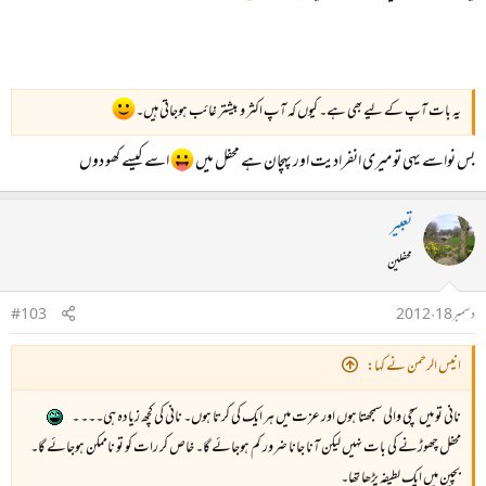
یہ بات آپ کے لیے بھی ہے۔ کیوں کہ آپ اکثر و بیشتر غائب ہوجاتی ہیں۔
بس نواسے یہی تو میری انفرادیت اور پہچان ہے محفل میں
اسے کیسے کھو دوں
تعبیر
محفلین
دسمبر 18، 2012
#103
انیس الرحمن نے کہا:
نانی تو میں سچی والی سمجھتا ہوں اور عزت میں ہر ایک کی کرتا ہوں۔ نانی کی
کچھ زیادہ ہی
۔۔۔ ۔
محفل چھوڑنے کی بات نہیں لیکن آنا جانا ضرور کم ہوجائے گا۔ خاص کر رات کو تو ناممکن ہوجائے گا۔
بچپن میں ایک لطیفہ پڑھا تھا۔