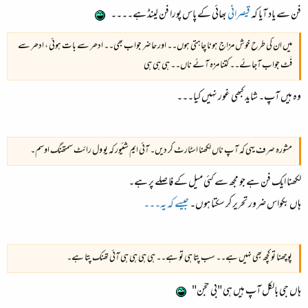
فن سے یاد آیا کہ
قیصرانی
بھائی کے پاس پورا
فن لینڈ
ہے۔۔۔۔
میں ان کی طرح خوش مزاج ہونا چاہتی ہوں۔۔ اور حاضر جواب بھی۔۔ ادھر سے بات ہوئی ، ادھر سے
فَٹ جواب آجائے۔۔ کتنا مزہ آئے ناں۔۔ ہی ہی ہی
وہ ہیں آپ۔ شاید کبھی غور نہیں کیا۔۔۔
مشورہ صرف یہی کہ آپ ناں لکھنا اسٹارٹ کر دیں۔ آئی ایم شئیور کہ یو ول رائٹ سمتھنگ اوسم۔
لکھنا ایک فن ہے جو مجھ سے کئی میل کے فاصلے پر ہے۔
ہاں بکواس ضرور تحریر کر سکتا ہوں۔
جیسے کہ یہ۔۔۔
پوچھنا تو کچھ بھی نہیں ہے۔۔ سب پتا ہی تو ہے۔۔ ہی ہی ہی ہی آئی تھنک پتا ہے۔
ہاں جی بالکل آپ ہیں ہی
"بی حجّن"