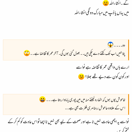
گے ۔انشاءاللہ
میں یہاں یا ذپ میں مبارک دونگی انشاءاللہ
دو۔۔۔ ۔
پتا نہیں اب تک کتنے دے چکی ہیں۔۔ بھول گئی ہوں گی۔ آخر عمر کا تقاضا ہے۔۔
ارے ہاں واقعی عمر کا تقاضہ ہے نواسے
اور کون کون سے دیے تھے بھلا؟
خاموش یوں ہوں کہ اٹھارہ گھنٹے منہ میں مین پوری یا ماوا رہتا ہے۔۔۔
اس کے علاوہ حاموش رہنا مری فطرت بھی ہے۔۔
نواسے یہ اچھی عادت نہیں نا ہے اور صحت کے لیے بھی نہیں نا اچھا تو اس عادت کو کم کر کے
ختم کریں