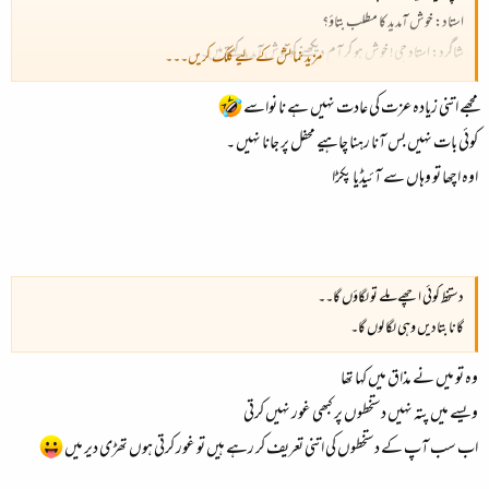
استاد: خوش آمدید کا مطلب بتاؤ؟
شاگرد: استاد جی! خوش ہو کر آم دیکھنے کو خوش آمدید کہتے ہیں۔۔
مزید نمائش کے لیے کلک کریں۔۔۔
یہاں خوش آمدید اتنا سنا کہ بس یہی ذہن میں آیا اور پکچر بنا ڈالی۔۔
مجھے اتنی زیادہ عزت کی عادت نہیں ہے نا نواسے
کوئی بات نہیں بس آنا رہنا چاہیے محفل پر جانا نہیں ۔
اوہ اچھا تو وہاں سے آئیڈیا پکڑا
دستخط کوئی اچھے ملے تو لگاؤں گا۔۔
گانا بتادیں وہی لگا لوں گا۔
وہ تو میں نے مذاق میں کہا تھا
ویسے میں پتہ نہیں دستخطوں پر کبھی غور نہیں کرتی
اب سب آپ کے دستخطوں کی اتنی تعریف کر رہے ہیں تو غور کرتی ہوں تھڑی دیر میں