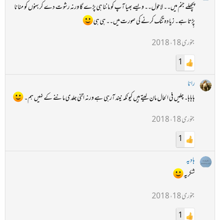
پچھلے جنم میں۔۔ لاحول۔۔ ویسے بھیا آپ کو ماننا ہی پڑے گا ورنہ رشوت دے کر بہنوں کو منانا
پٍڑتا ہے۔ زیادہ تنگ کرنے کی صورت میں۔۔ ہی ہی
جنوری 18، 2018
1
رانا
ہاہاہا۔ چلیں فی الحال مان لیتے ہیں کیونکہ نیند آرہی ہے ورنہ اتنی جلدی ماننے کے نہیں ہم۔
جنوری 18، 2018
1
ہادیہ
شکریہ
جنوری 18، 2018
1