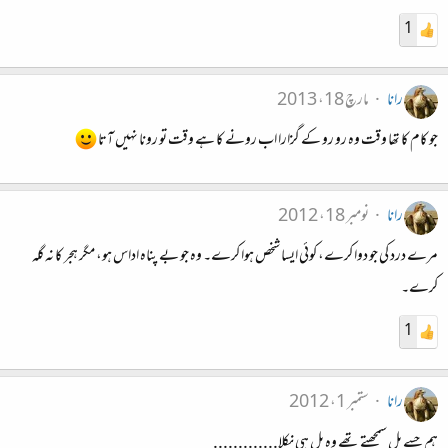
1
رانا
مارچ 18، 2013
جو کام کا تھا وقت وہ رو رو کے گزارا اب رونے کا ہے وقت تو رونا نہیں آتا
رانا
نومبر 18، 2012
مرے درد کی جو دوا کرے، کوئی ایسا شخص ہوا کرے۔ وہ جو بے پناہ اداس ہو، مگر ہجر کا نہ گلہ
کرے۔
1
رانا
ستمبر 1، 2012
ہم جسے پل سمجھتے تھے وہ پل ہی نکلا.............