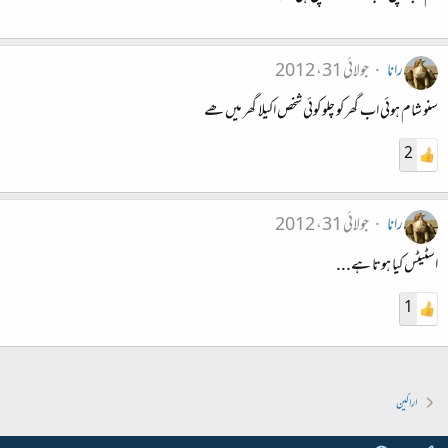
رانا
جولائی 31، 2012
سنو شام ہوئی اب گھر کو چلو کوئی شخص اکیلا گھر میں ھے
2
رانا
جولائی 31، 2012
اسٹیٹس کیا ہوتا ہے...
1
اراکین