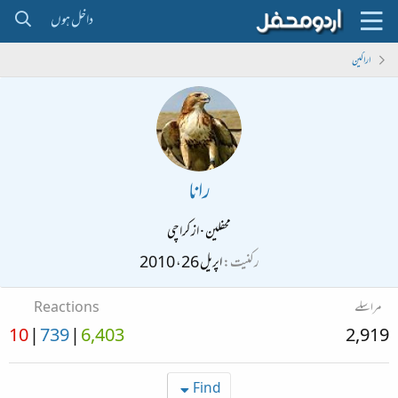
داخل ہوں
اراکین
رانا
محفلین
·
از
کراچی
رکنیت
اپریل 26، 2010
مراسلے
Reactions
10
739
6,403
2,919
Find