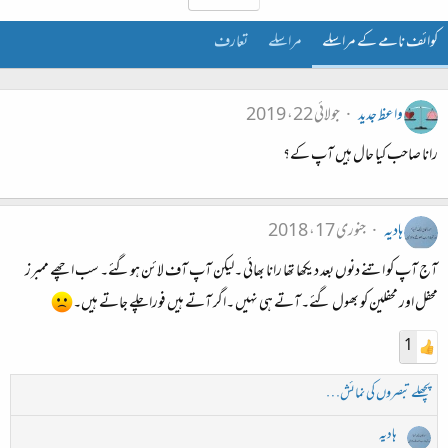
کوائف نامے کے مراسلے
مراسلے
تعارف
واعظ جدید
جولائی 22، 2019
رانا صاحب کیا حال ہیں آپ کے؟
ہادیہ
جنوری 17، 2018
آج آپ کو اتنے دنوں بعد دیکھا تھا رانا بھائی ۔لیکن آپ آف لائن ہوگئے۔ سب اچھے ممبرز
محفل اور محفلین کو بھول گئے۔آتے ہی نہیں ۔اگر آتے ہیں فورا چلے جاتے ہیں۔
1
پچھلے تبصروں کی نمائش…
ہادیہ