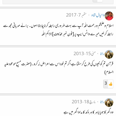
دانیال شاہ
ستمبر 7، 2017
اسلام و علیکم ورحمت اللّٰہ آپ سے بہت ضروری رابطہ کرنا چاہتا ہہوں۔ برائے مہربانی مجھ سے
رابطہ کر لیں میرے واٹس ایپ پر [فون نمبر محذوف] جزاکم اللّٰہ
رانا
مئی 15، 2013
قرآن تم کو نبیوں کی طرح کرسکتا ہے اگر تم خود اس سے اعراض نہ کرو۔ (حضرت مسیح موعود علیہ
السلام)
3
رانا
مارچ 18، 2013
وہ گھر کا ہو یا باہر کا ہر دکھ کا مداوا گھر میں ہے