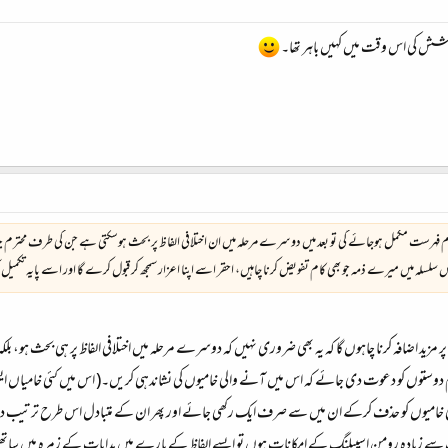
شش کی اس وقت میں کہیں باہر تھا۔
ام فہرست مکمل ہوجائے گی تو بعد میں دوسرے مرحلہ میں ان اختلافی الفاظ پر بحث ہوسکتی ہے جن کی طرف محتر
 سلسلہ میں میرے ذمہ جو بھی کام تفویض کرنا چاہیں، احقر اسے اپنا اعزار سمجھ کر قبول کرے گا اور اسے پایہ تکمیل
ر مزید اضافہ کرنا چاہوں گا کہ یہ بھی ضروری نہیں کہ دوسرے مرحلہ میں اختلافی الفاظ پر ہی بحث ہو، ب
م دوستوں کو دعوت دی جائے کہ اس میں آنے والی خامیوں کی نشاندہی کریں۔( اس میں کئی خامیاں ای
 خامیوں کو حذف کرکے ان میں سے صرف ایک رکھی جائے اور پھر ان کے متبادل اس طرح ترتیب دیے
ک سے زیادہ رومن اسپیلنگ کے امکانات ہوں تو ایسے الفاظ کے بارے میں ہدایات کے زمرہ میں