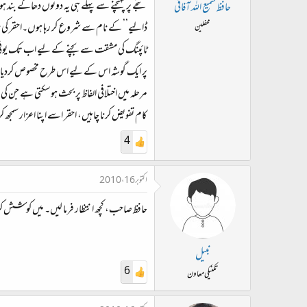
ت
نتجے پر پہنچنے سے پہلے ہی یہ دونوں دھاگے بند ہو
حافظ سمیع اللہ آفاقی
د
ڈالیے’’ کے نام سے شروع کر رہا ہوں۔احقر کی نا
محفلین
ا
ٹائپنگ کی مشقت سے بچنے کے لیے اب تک یونی کو
ء
پر ایک گوشہ اس کے لیے اس طرح مخصوص کردیا ج
مرحلہ میں اختلافی الفاظ پر بحث ہوسکتی ہے جن 
کام تفویض کرنا چاہیں، احقر اسے اپنا اعزار سمجھ
4
اکتوبر 16، 2010
حافظ صاحب، کچھ انتظار فرما لیں۔ میں کوشش ک
نبیل
6
تکنیکی معاون