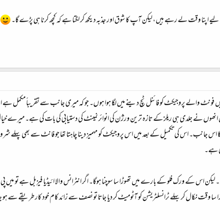
 اپنا وقت لے رہے ہیں، لیکن آپ کا شوق اور جذبہ دیکھ کر لگتا ہے کہ کچھ کرنا ہی پڑے گا۔
 فونٹ والے پروجیکٹ کو فائنل ٹچ دینے میں لگا ہوا ہوں۔ جو کہ میری جانب سے تقریباً مکمل ہے اور 
ھوں نے جلدی ہی ریلز کے تازہ ترین ورژن کی انوائرنمینٹ کی دستیابی کی بات کی ہے۔ میرے خیال می
 اس جانب۔ اس کی تکمیل کے بعد میں اس پروجیکٹ کو مہمیز دینا چاہتا تھا جو فانٹ سے بھی پہلے شروع 
ی ہے۔
یکن اس کے ورک فلو کے بارے میں تھوڑا سا سوچنا ہوگا۔ اگر انٹرانس والا ائیڈیا فیزبل ہے تو میں پی او
 سا وقت نکال کر بہلے ٹرانسلٹریشن کو آٹومیٹ کر دیا جاتا تو نصف سے زائد کام خود کار طریقے سے ہو