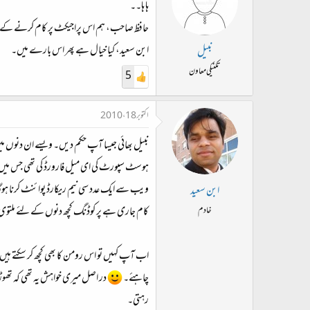
ہا ہا۔۔
حافظ صاحب، ہم اس پراجیکٹ پر کام کرنے کے لیے
ابن سعید، کیا خیال ہے پھر اس بارے میں۔
نبیل
تکنیکی معاون
5
اکتوبر 18، 2010
نبیل بھائی جیسا آپ حکم دیں۔ ویسے ان دنوں میں
ہوسٹ سپورٹ کی ای میل فارورڈ کی تھی جس میں ان
ویب سے ایک عدد سی نیم ریکارڈ پوائنٹ کرنا ہوگا
ابن سعید
کام جاری ہے پر کوڈنگ کچھ دنوں کے لئے ملتو
خادم
اب آپ کہیں تو اس رومن کا بھی کچھ کر سکتے ہیں۔ ل
چاہئے۔
در اصل میری خواہش یہ تھی کہ تھوڑا
رہتی۔