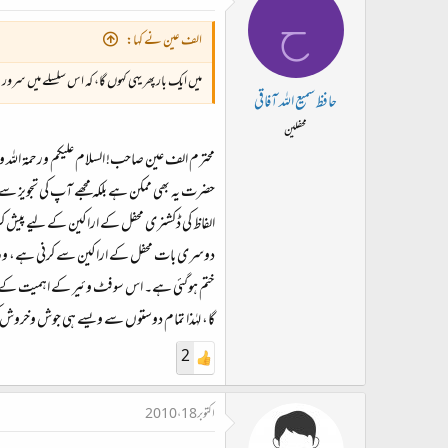
ح
الف عین نے کہا:
میں ایک بار پھر یہی کہوں گا، کہ اس سلسلے میں سرور
حافظ سمیع اللہ آفاقی
محفلین
محترم الف عین صاحب! السلام علیکم ورحمۃ اللہ وب
حضرت یہ بھی ممکن ہے بلکہ مجھے آپ کی تجویز س
الفاظ کی ڈکشنری محفل کے اراکین کے لیے پیش 
دوسری بات محفل کے اراکین سے کرنی ہے، وہ یہ 
ختم ہوگئی ہے۔ اس سوفٹ وئیر کے اہمیت کے بارے
گا، لہٰذا تمام دوستوں سے ویسے ہی جوش وخروش ک
2
اکتوبر 18، 2010