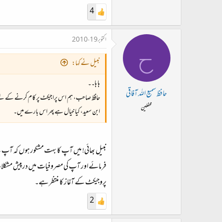
4
اکتوبر 19، 2010
ح
نبیل نے کہا:
ہا ہا۔۔
حافظ سمیع اللہ آفاقی
حافظ صاحب، ہم اس پراجیکٹ پر کام کرنے کے لیے اپ
محفلین
ابن سعید، کیا خیال ہے پھر اس بارے میں۔
نبیل بھائی! میں آپ کا بہت مشکور ہوں کہ آپ نے
فرمائے اور آپ کی مصروفیات میں درپیش مشکلات
پروجیکٹ کے آغاز کا منتظر ہے۔
2