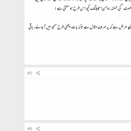
 ‘‘جھوٹ’’ کی ممکنہ رومن اسپیلنگ کچھ اس طرح ہوسکتی ہے:
 ہے لیکن G سے تو بعید ترین امکان بھی نہیں ہے، ان کے لیے عرض ہے کہ یہ صرف مثال ہے تاکہ بات اچھی طرح سمجھ میں آجائے، باقی
#5
#6