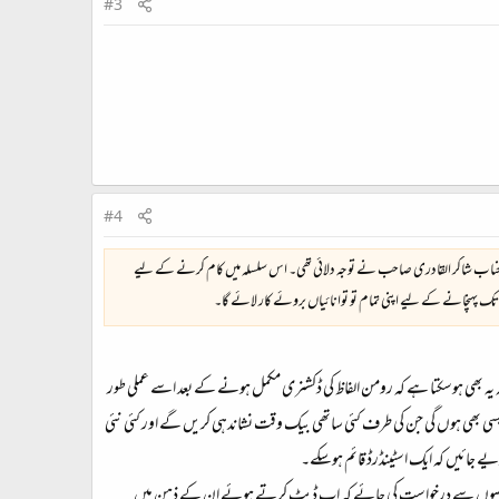
#3
#4
م جناب شاکر القادری صاحب نے توجہ دلائی تھی۔ اس سلسلہ میں کام کرنے کے لیے
 تک پہنچانے کے لیے اپنی تمام تو توانائیاں بروئے کار لائے گا۔
لکہ یہ بھی ہوسکتا ہے کہ رومن الفاظ کی ڈکشنری مکمل ہونے کے بعد اسے عملی طور
سی بھی ہوں گی جن کی طرف کئی ساتھی بیک وقت نشاندہی کریں گے اور کئی نئی
 جائیں کہ ایک اسٹینڈرڈ قائم ہوسکے۔
 ساتھیوں سے درخواست کی جائے کہ اپ ڈیٹ کرتے ہوئے ان کے ذہن میں