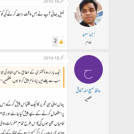
اکتوبر 16، 2010
نبیل بھائی آپ نے جس وقت رابطہ کرنے کی کو
ابن سعید
2
خادم
اکتوبر 18، 2010
ح
ایک بار اردو ڈکشنری کے مطابق رومن الفاظ کی تم
سب سے پہلے میں اپنا نام پیش کرتا ہوں، منتظمین اس
حافظ سمیع اللہ آفاقی
محفلین
یہاں اپنی ہی تحریر کا ایک اقتباس پیش کرکے اس پ
پر استعمال کرنے کے لیے پیش کیا جائے اور تما
خامیاں بھی ہوں گی) اس طرح تمام مکررات والی
دوسری بات یہ کہ اگر کسی اردو کے لفظ کے ای