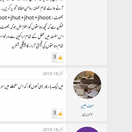
آنے والے تمام ممکنہ رومن الفاظ تحریر کریں۔ پہ
جھوٹ: ghut + ghot + ghoot + jhut + jhot + jhoot وغیرہ۔
اس سلسلہ میں محفل کے تمام اراکین سے درخواست
تمام دوستوں کی قیمتی آراء کا پیشگی شکریہ
3
اکتوبر 18، 2010
میں ایک بار پھر یہی کہوں گا، کہ اس سلسلے میں س
الف عین
3
لائبریرین
اکتوبر 18، 2010