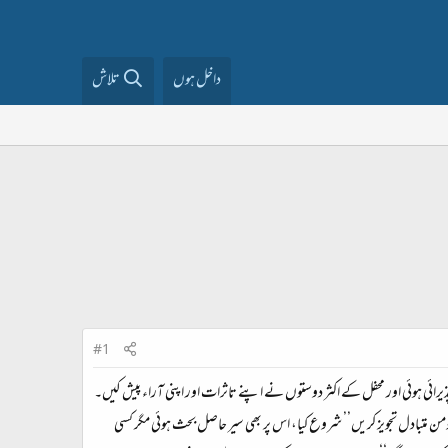
داخل ہوں
تلاش
#1
یرائی ہوئی اور محفل کے اکثر دوستوں نے اپنے تاثرات اور اپنی آراء پیش کیں۔
 متبادل تجویز کریں’’ شروع کیا، اس پر بھی سیر حاصل بحث ہوئی مگر کسی