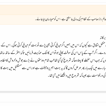
 عالم راز صاحب کے نظاام کی مدد لی جا سکتی ہے، اس کو معیار مان لیا جائے۔
رکاتہ
ے مکمل اتفاق ہے کیوں کہ اس میں ہمیں اگر تبدیلی کرنی بھی پڑے تو بہت کم تبدیلی کرنی ہوگی۔ ا
کردے۔ اگر آپ کے پاس اس کی سوفٹ کاپی ہو تو اس کا لنک عنایت فرمائیں تاکہ احقر کے ساتھ سا
کہ جب اس سلسلے کا پہلا دھاگہ شروع کیا گیا تھا تب تمام دوستوں نے بڑے جوش وخروش کا مظاہرہ 
 میں ایک بار پھر عرض کروں گا کہ یہ بہت اہم پروجیکٹ ہے اور اس سے مستقبل میں بہت کام لیے ج
ی درخواست ہے جیسا کہ شروع میں دیکھنے میں آیا تھا۔