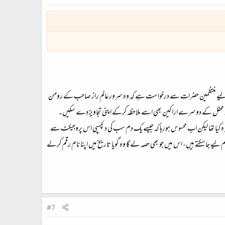
س کے لیے منتظمین حضرات سے درخواست ہے کہ وہ سرور عالم راز صاحب کے رومن
تھ محفل کے دوسرے اراکین بھی اسے ملاحظہ کرکے اپنی تجاویز دے سکیں۔
کیا تھا لیکن اب محسوس ہورہا کہ جیسے یک دم سب کی دلچسپی اس پروجیکٹ سے
اسکتے ہیں، اس میں جو بھی حصہ لے گا وہ گویا تاریخ میں اپنا نام رقم کرلے
#7