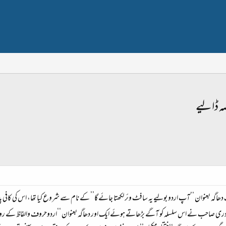
ہ ڈالیے
اگہ بعنوان ‘‘آپ اردو بولیے یہ سافٹ وئر لکھتا جائے گا’’ کے نام سے شروع کیا تھا، اس کی کافی پذ
القادری صاحب نے اس سلسلہ کو آگے بڑھاتے ہوئے ایک اور دھاگہ بعنوان ‘‘اردوحروف والفاظ کے رومن