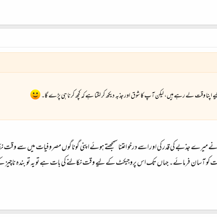
نا وقت لے رہے ہیں، لیکن آپ کا شوق اور جذبہ دیکھ کر لگتا ہے کہ کچھ کرنا ہی پڑے گا۔
 میرے جذبے کی قدر کی اور اسے درخو اعتنا سمجھتے ہوئے اپنی گوناگوں مصروفیات میں سے وقت نکال ک
 کو آسان فرمائے۔ جہاں تک اس پروجیکٹ کے لیے وقت نکالنے کی بات ہے تو یہ تو بندہ ناچیز کے