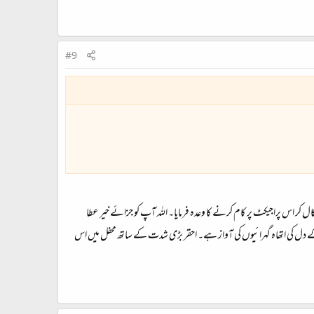
#9
ر اس پراجیکٹ پر کام کرنے کا وعدہ فرمایا۔ اللہ آپ کو جزائے خیر عطا
 دل کی اتھاہ گہرائیوں کی آواز ہے۔ احقر بڑی شدت کے ساتھ محفل میں اس