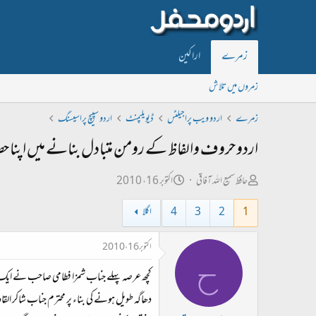
زمرے
اراکین
زمروں میں تلاش
زمرے
اردو ویب پراجیکٹس
ڈیویلپمنٹ
اردو سپیچ پراسیسنگ
اردو حروف والفاظ کے رومن متبادل بنانے میں اپنا حص
ص
ت
حافظ سمیع اللہ آفاقی
اکتوبر 16، 2010
ا
ا
1
2
3
4
اگلا
ح
ر
ب
ی
اکتوبر 16، 2010
ح
ل
خ
کچھ عرصہ پہلے جناب شمزا فطامی صاحب نے ایک دھ
ڑ
ا
ی
ب
دھاگہ طویل ہونے کی بناء پر محترم جناب شاکر 