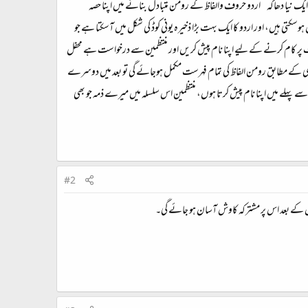
ذا ایک نیا دھاگہ ‘‘اردو حروف والفاظ کے رومن متبادل بنانے میں اپنا حصہ
ی ہیں، اور اردو کا ایک بہت بڑا ذخیرہ یونی کوڈ کی شکل میں آسکتا ہے جو
 پر کام کرنے کے لیے اپنا نام پیش کریں اور منتظمین سے درخواست ہے محفل
ی کے مطابق رومن الفاظ کی تمام فہرست مکمل ہوجائے گی تو بعد میں دوسرے
پہلے میں اپنا نام پیش کرتا ہوں، منتظمین اس سلسلہ میں میرے ذمہ جو بھی
#2
 کے بعد اس پر مشترکہ کاوش آسان ہو جائے گی۔