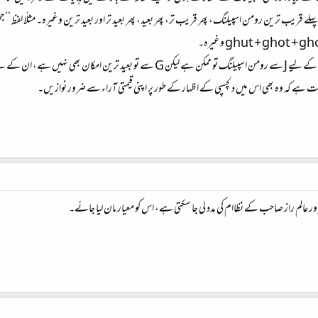
لے قریب ترین رومن اسپیلنگ، پھر قریب تر، پھر بعید، پھر بعید تر اور بعید ترین وغیرہ۔ مثلًا لفظ
ممکن ہے کہ کچھ دوستوں کو اعتراض ہو کہ جھوٹ کے لیے J سے رومن اسپیلنگ تو ممکن
 ہے کہ وہ بھی اس میں دلچسپی کے اظہار کے طور پر اپنی قیمتی آراء سے ضرور نوازیں۔
رور عالم راز صاحب کے نظاام کی مدد لی جا سکتی ہے، اس کو معیار مان لیا جائے۔