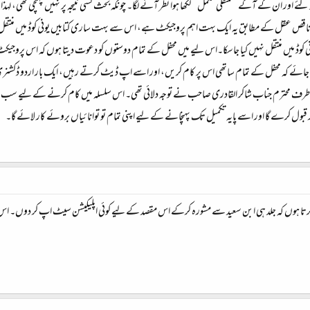
گئے اور ان کے آگے ‘‘منتقلی مکمل’’ لکھا ہوا نظر آنے لگا۔ چونکہ بحث کسی نتیجہ پر نہیں پہنچی تھی، لہ
قص عقل کے مطابق یہ ایک بہت اہم پروجیکٹ ہے، اس سے بہت ساری کتابیں یونی کوڈ میں منتقل ہوسکت
ڈ میں منتقل نہیں کیا جاسکا۔اس لیے میں محفل کے تمام دوستوں کو دعوت دیتا ہوں کہ اس پروجیکٹ
ائے کہ محفل کے تمام ساتھی اس پر کام کریں، اور اسے اپ ڈیٹ کرتے رہیں، ایک بار اردو ڈکشنر
کی طرف محترم جناب شاکر القادری صاحب نے توجہ دلائی تھی۔ اس سلسلہ میں کام کرنے کے لیے سب سے 
 کر قبول کرے گا اور اسے پایہ تکمیل تک پہنچانے کے لیے اپنی تمام تو توانائیاں بروئے کار لائے گا۔
رتا ہوں کہ جلد ہی ابن سعید سے مشورہ کرکے اس مقصد کے لیے کوئی اپلیکیشن سیٹ اپ کر دوں۔ اس