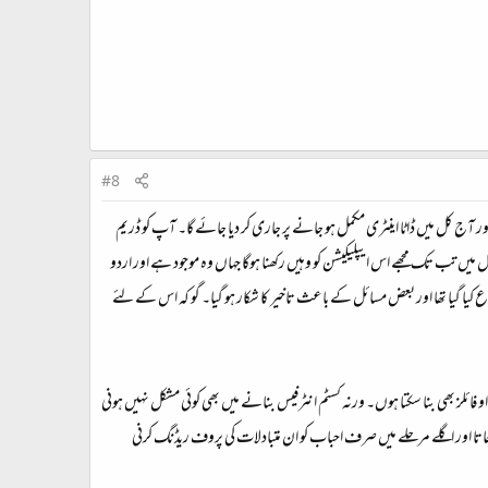
#8
آج کل میں ڈاٹا اینٹری مکمل ہو جانے پر جاری کر دیا جائے گا۔ آپ کو ڈریم
ں تب تک مجھے اس ایپلیکیشن کو وہیں رکھنا ہوگا جہاں وہ موجود ہے اور اردو
کیا گیا تھا اور بعض مسائل کے باعث تاخیر کا شکار ہو گیا۔ گو کہ اس کے لئے
 فائلز بھی بنا سکتا ہوں۔ ورنہ کسٹم انٹرفیس بنانے میں بھی کوئی مشکل نہیں ہونی
 جاتا اور اگلے مرحلے میں صرف احباب کو ان متبادلات کی پروف ریڈنگ کرنی