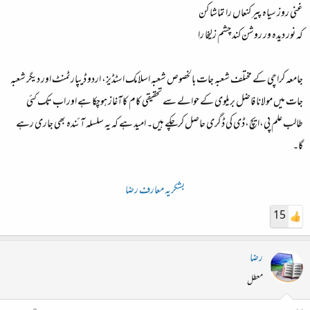
غنی روز سیاہ پیر کنعاں را تماشا کن
کہ نور دیدہ ور روشن کند چشم زلیخا را
جامعہ کراچی کے مختلف شعبہ جات بالخصوص شعبہ اسلامک اسٹڈیز، اردو ڈیپارٹمنٹ اور دیگر شعبہ
جات میں مولانا فاضل بریلوی کے حوالے سے تحقیقی کام کاآغاز ہوچکا ہے اور اب تک کئی
طالب علم پی،ایچ،ڈی کی ڈگری حاصل کرچکے ہیں۔ امید ہے کہ یہ سلسلہ آئندہ بھی جاری رہے
گا۔
بشکریہ معارف رضا
15
رضا
معطل