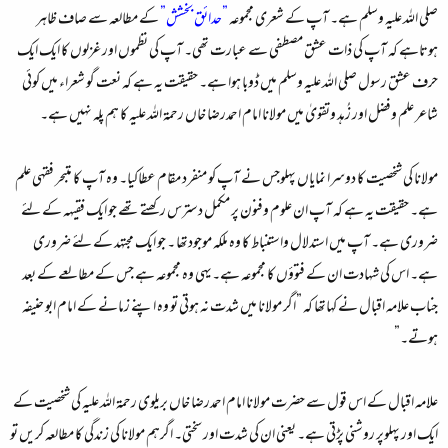
صلی اللہ علیہ وسلم ہے۔ آپ کے شعری مجموعہ
”حدائق بخشش”
کے مطالعہ سے صاف ظاہر
ہوتاہے کہ آپ کی ذات عشق مصطفی سے عبارت تھی۔ آپ کی نظموں اور غزلوں کا ایک ایک
حرف عشق رسول صلی اللہ علیہ وسلم میں ڈوبا ہوا ہے۔ حقیقت یہ ہے کہ نعت گو شعراء میں کوئی
شاعر علم وفضل اور زُہد وتقویٰ میں مولانا امام احمدرضا خاں رحمۃ اللہ علیہ کا ہم پلہ نہیں ہے۔
مولانا کی شخصیت کا دوسرا نمایاں پہلوجس نے آپ کو منفرد مقام عطاکیا۔ وہ آپ کا متبحر فقہی علم
ہے۔ حقیقت یہ ہے کہ آپ ان علوم وفنون پر مکمل دسترس رکھتے تھے جو ایک فقیہہ کے لئے
ضروری ہے۔ آپ میں استدلال واستنباط کا وہ ملکہ موجودتھا ۔ جو ایک مجتہد کے لئے ضروری
ہے۔ اس کی شہادت ان کے فتوؤں کا مجموعہ ہے۔یہی وہ مجموعہ ہے جس کے مطالعے کے بعد
جناب علامہ اقبال نے کہاتھا کہ ”اگر مولانا میں شدت نہ ہوتی تو وہ اپنے زمانے کے امام ابو حنیفہ
ہوتے۔”
علامہ اقبال کے اس قول سے حضرت مولانا امام احمدرضا خاں بریلوی رحمۃ اللہ علیہ کی شخصیت کے
ایک اور پہلوپر روشنی پڑتی ہے۔ یعنی ان کی شدت اور سختی۔ اگرہم مولانا کی زندگی کا مطالعہ کریں تو