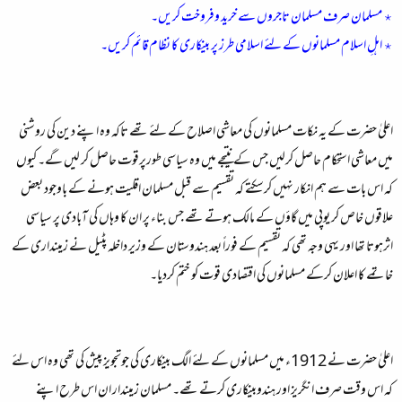
٭ مسلمان صرف مسلمان تاجروں سے خرید وفروخت کریں۔
٭ اہلِ اسلام مسلمانوں کے لئے اسلامی طرز پر بینکاری کا نظام قائم کریں۔
اعلیٰ حضرت کے یہ نکات مسلمانوں کی معاشی اصلاح کے لئے تھے تاکہ وہ اپنے دین کی روشنی
میں معاشی استحکام حاصل کرلیں جس کے نتیجے میں وہ سیاسی طورپرقوت حاصل کر لیں گے۔ کیوں
کہ اس بات سے ہم انکار نہیں کرسکتے کہ تقسیم سے قبل مسلمان اقلیت ہونے کے باوجود بعض
علاقوں خاص کر یوپی میں گاؤں کے مالک ہوتے تھے جس بناء پر ان کا وہاں کی آبادی پر سیاسی
اثرہوتا تھا اور یہی وجہ تھی کہ تقسیم کے فوراً بعد ہندوستان کے وزیر داخلہ پٹیل نے زمینداری کے
خاتمے کا اعلان کرکے مسلمانوں کی اقتصادی قوت کو ختم کردیا۔
اعلیٰ حضرت نے 1912ء میں مسلمانوں کے لئے الگ بینکاری کی جوتجویز پیش کی تھی وہ اس لئے
کہ اس وقت صرف انگریز اور ہندوبینکاری کرتے تھے۔ مسلمان زمیندار ان اس طرح اپنے