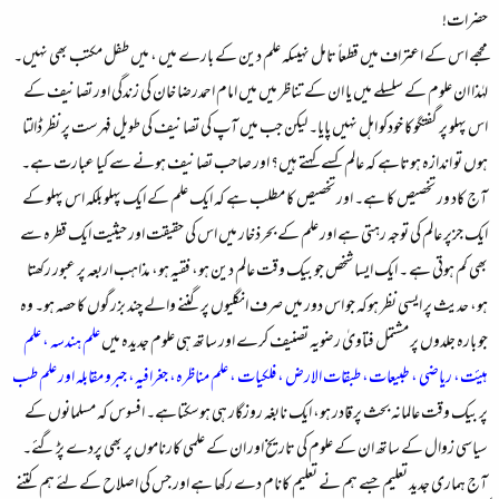
حضرات!
مجھے اس کے اعتراف میں قطعاً تامل نہیںکہ علم دین کے بارے میں ، میں طفل مکتب بھی نہیں۔
لہٰذا ان علوم کے سلسلے میں یا ان کے تناظر میں میں امام احمدرضا خان کی زندگی اور تصانیف کے
اس پہلو پر گفتگوکا خودکو اہل نہیں پایا۔ لیکن جب میں آپ کی تصانیف کی طویل فہرست پر نظر ڈالتا
ہوں تو اندازہ ہوتاہے کہ عالم کسے کہتے ہیں؟ اور صاحب تصانیف ہونے سے کیا عبارت ہے۔
آج کاد ور تخصیص کا ہے۔ اور تخصیص کا مطلب ہے کہ ایک علم کے ایک پہلو بلکہ اس پہلو کے
ایک جزپر عالم کی توجہ رہتی ہے اور علم کے بحرذخار میں اس کی حقیقت اور حیثیت ایک قطرہ سے
بھی کم ہوتی ہے ۔ ایک ایسا شخص جو بیک وقت عالم دین ہو، فقیہ ہو، مذاہب اربعہ پر عبور رکھتا
ہو، حدیث پر ایسی نظر ہوکہ جو اس دور میں صرف انگلیوں پر گننے والے چند بزرگوں کا حصہ ہو۔ وہ
جو بارہ جلدوں پر مشتمل فتاویٰ رضویہ تصنیف کرے اور ساتھ ہی علوم جدیدہ میں
علم ہندسہ ، علم
ہیئت، ریاضی ، طبیعات، طبقات الارض ، فلکیات ، علم مناظرہ، جغرافیہ، جبرو مقابلہ اور علم طب
پر بیک وقت عالمانہ بحث پر قادر ہو، ایک نابغہ روزگار ہی ہوسکتاہے۔ افسوس کہ مسلمانوں کے
سیاسی زوال کے ساتھ ان کے علوم کی تاریخ اور ان کے علمی کارناموں پر بھی پردے پڑگئے۔
آج ہماری جدید تعلیم جسے ہم نے تعلیم کانام دے رکھا ہے اور جس کی اصلاح کے لئے ہم کتنے