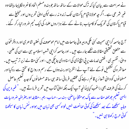
نے صراحت سے بیان کیا کہ ترک موالات کے ساتھ ساتھ جو ہندومسلم اتحاد کا نعرہ لگایاجارہاتھا وہ
غیر شرعی ہے۔ اگر چہ مولانا قیام پاکستان تک زندہ نہ رہے لیکن اپنی تحریروں اور تبلیغ سے
قیام پاکستان کی تحریک کو کامیاب بنانے کے لئے ہزاروں علماء کی ایک ٹیم ضرور تیار کر گئے۔
آج جامعہ کراچی سمیت کئی ملکی وبیرونی جامعات میں امام موصوف کی نعتیہ شاعری اور دیگر فنون
سے متعلق تحقیقی مقالات لکھے جارہے ہیں ۔ اور جامعہ کراچی شعبہ اسلامیہ ہی سے ان کی علمی،
دینی، تفسیری ، فقہی خدمات پر پی ایچ ڈی کی اسناد دی جاچکی ہیں ، اور کئی مقالے زیر ترتیب ہیں۔
معاشرہ کی تشکیل نوکے لئے آپ نے انگریز اور ہندوؤں کے رسم و رواج کا سختی سے ردکیا اور
مسلمانوں کو دینی شعائر پر قائم رہنے کی تلقین فرمائی ساتھ ہی ساتھ مسلمانوں کو جدید تعلیم حاصل
کرنے کی طرف بھی راغب کیا چنانچہ آپ ایک جگہ اپنی کتاب میں تحریر فرماتے ہیں۔
”غیردین کی
ایسی تعلیم جوجملہ مفاسد سے پاک ہو مثلاً ریاضی، ہندسہ، حساب، جبر، مقابلہ اور جغرافیہ ضروریات
دینیہ سیکھنے کے بعد سیکھنے کی کوئی ممانعت نہیں خواہ کسی بھی زبان میں ہواور نفس زبان کا سیکھنا
کوئی حرج رکھتاہی نہیں۔”