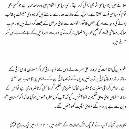
علاقے میں اپنا سیاسی اثر بھی زائل کردیتے ۔ نیز سیاسی استحکام ہی وہ واحد حربہ ہے جو کسی بھی
قوم کو سیاسی قوت بخشتا ہے۔ امریکہ کے حالات ہمارے سامنے ہیں کہ یہودی معیشت پر غالب
ہونے کی وجہ سے امریکہ جیسی طاقتور حکومت سے اپنی مرضی کے فیصلے کرواتے ہیں اور عرب
ممالک معاشی قوت کو صحیح طور پر استعمال نہ کرنے کی وجہ سے اسرائیل کے سامنے بے بس نظر
آتے ہیں۔
علم دین کی اشاعت کی طرف اعلیٰ حضرت نے اس لئے توجہ دلائی کہ اگر مسلمان مادی ترقی کے
ساتھ ساتھ روحانی ترقی پر توجہ نہیں دیں گے تو یہی ترقی ان کے لئے تباہی کا سبب بن سکتی
ہے۔ خاص کر اعلیٰ حضرت کا مقصد یہ تھاکہ انگریزی تعلیم اگر حاصل کرنا ضروری ہے تو اس کے
ساتھ مسلمان اپنی دینی تعلیم نہ بھُلا بیٹھیں۔ کیونکہ آپ کو یہ خطرہ محسوس ہوگیاتھا کہ اگر مسلمان علم
دین سے بے بہرہ ہوگئے تو اپنی حیثیت کھو بیٹھیں گے۔
یہی وجہ تھی کہ آپ نے تحریک ترک موالات کے سلسلے میں ١٩٢٠ء میں ایک جامع فتویٰ