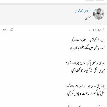
فرحان محمد خان
محفلین
جنوری 4، 2017
#6
بندہ ملنے کو قریب حضرت قادر گیا
لمعہءِ باطن میں گمنے جلوہ ءِ ظاہر گیا
تیری مرضی پا گیا سورج پھرا الٹے قدم
تیری انگلی اٹھ گئی مہ کا کلیجا چر گیا
بڑھ چلی تیری ضیا اندھیر عالم سے گھٹا
کھل گیا گیسو ترا رحمت کا بادل گھر گیا