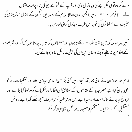
دے کر دوقومی نظریئے کی بنیاد ڈال دی اور آپ کے فتوے ہی کی بناء پر علامہ اقبال
نے ٢١نومبر ١٩٢٠ء میں انجمن حمایت الاسلام کے جلسہ میں انجمن کے جنرل سیکریٹری کی
حیثیت سے مسلمانوں کی توجہ اس طرف مبذول کرائی اور فرمایا:
”میں ہر معاملہ کو مذہبی نکتہ نظر سے دیکھتا ہوں اور مسلمانوں کو بتادینا چاہتاہوں کہ اگر وہ شریعت
کے احکام پر نہ چلے تو ہندوستان میں ان کی حیثیت بالکل تباہ ہوجائے گی۔”
امام احمدرضا خان نے اپنی جملہ تصانیف میں کئی جگہ جن اسلامی سیاسی افکار اور تنظیماتِ عامہ کو
بھی بیان کیا ہے عصر جدید کے تقاضوں کے مطابق ان افکار اور نظریات کو مربوط کیا جائے اور
فروغ دیاجائے تاکہ امت اسلامیہ اپنے اس ورثہ علمیہ کو نہ صرف سمجھ سکے بلکہ اپنے روشن
مستقبل کے لئے ایک مستحکم ومضبوط لائحہ عمل بھی تیار کرسکے۔
”