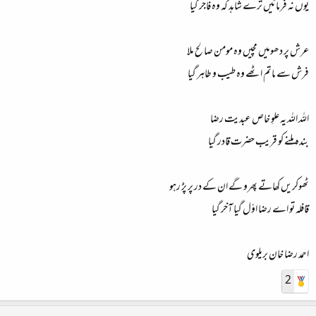
یوں نہ فرمائیں ترے شاہد کہ وہ فاجر گیا
عرش پر دھومیں مچیں وہ مومن صالح ملا
فرش سے ماتم اٹھے وہ طیب و طاہر گیا
اللہ اللہ یہ علوِ خاص عبدیت رضا
بندہ ملنے کو قریب حضرت قادر گیا
ٹھوکریں کھاتے پھرو گے ان کے در پر پڑ رہو
قافلہ تو اے رضا اوّل گیا آخر گیا
احمد رضا خان بریلوی
2