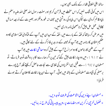
ساتھ اعلیٰ اخلاقی اقدار کے مالک بھی ہوں۔
اس میں کوئی شک نہیں کہ اس سلسلے میں قرآن کریم اور سنت رسول اللہ صلی اللہ علیہ وسلم نے
بنیاد قائم کردی ہے لیکن اس بنیاد کی روشنی میں مجتہد انہ غور وفکر اور بصیرت کے ذریعہ مسائل
کاقابل عمل حل پیش کرنا معمولی ذمہ داری نہیں۔
میں عرض کررہاتھا کہ فقہ کے بارے میں، فقہ کے میدان میں آپ کے فتاویٰ فقہ اسلامی کا وہ
عظیم الشّان کارنامہ ہیں جو آپ کو مجتہد کے درجہ پر فائز کرنے کے لئے کافی ہیں۔
آپ کے علمی کارناموں کا دوسرا رُخ آپ کے پیش کردہ
معاشی نکات
ہیں جو آپ
نے ١٩١٢ء میں وہ چار نکات پیش کئے کہ جن پر اگر ہمارے اکابر بروقت توجہ فرماتے، تو
مسلمان ١٩٤٧ء سے قبل ہی انگریزوں کی غلامی سے نجات حاصل کرلیتے بلکہ آج پورے
برصغیر کی قیادت مسلمانوں کے ہاتھ میں ہوتی۔ آپ نے ان چارنکات کااعلان کرتے ہوئے
فرمایا:
٭ مسلمان اپنے دین کی اشاعت کی طرف توجہ دیں۔
٭ فضول خرچی نہ کریں اور مقدمات پر روپیہ پیسہ پانی کی طرح نہ بہائیں۔