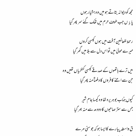
مجھ کو دیوانہ بتاتے ہو میں وہ ہشیار ہوں
پاﺅں جب طوف حرم میں تھک گئے سر پھر گیا
رحمة للعالمین آفت میں ہوں کیسی کروں
میرے مولیٰ میں تو اس دل سے بلا میں گھر گیا
میں ترے ہاتھوں کے صدقے کیسی کنکریاں تھیں وہ
جن سے اتنے کافروں کا دفعتاً منہ پھر گیا
کیوں جناب بو ہریرہ تھا وہ کیسا جام شیر
جس سے ستر صاحبوں کا دودھ سے منہ بھر گیا
ق واسطہ پیارے کا ایسا ہو کہ جو سنی مرے