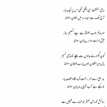
برقِ انگشتِ نبی چمکی تھی اس پر ایک بار
آج تک ہے سینہِ مہ میں نشانِ سوختہ
مہرِ عالم تاب جھکتا ہے پئے تسلیم روز
بیشِ ذراتِ مزار بیدلانِ سوختہ
کوچہ گیسوئے جاناں سے چلے ٹھنڈی نسیم
بال وپر افشاں ہوں یارب بلبلانِ سوختہ
بہر حق اے بحر رحمت اک نگاہ لطف بار
تابکے بے آب تڑپیں ماہیانِ سوختہ
روکش خورشید محشر ہو تمہارے فیض سے