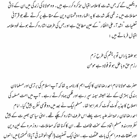
دیکھیں گے کہ جس شدت کا علامہ اقبال تذکرہ کررہے ہیں۔ وہ مولانا کی زندگی میں ان کے ذاتی
معاملات میں نہ تھی بلکہ شدت کا یہ اظہار وہ دشمنان دین کے مقابلے پر کرتے تھے جو قرآنی
تعلیمات ”اشد آء علی الکُفّار” کے عین مطابق ہے اور جس کی طرف اشارہ کرتے ہوئے خود علامہ
اقبال فرماتے ہیں :
ہو حلقہ یاراں تو بریشم کی طرح نرم
رزمِ حق و باطل ہو تو فولاد ہے مومن
حضرت مولانا امام احمدرضا خان کا ایک اہم کارنامہ یہ تھا کہ آپ اسلام کی برتری اور مسلمانان
ہندکی بہتری کے لئے ہمیشہ سینہ سپر رہے اور قلمی جہاد کرتے رہے۔ آپ میں امت مسلمہ کی
اصلاح کا جذبہ کُوٹ کُوٹ کر بھرا ہوا تھا۔ مسلم لیگ نے بعد میں دوقومی نظریہ پیش کیا۔ امام
احمدرضا خان رحمۃ اللہ علیہ بہت پہلے اس طرف اشارہ کرچکے تھے۔ اپنی سیاسی بصیرت کے پیش
نظر وہ ہندو مسلم اتحاد کے سخت مخالف تھے۔ ان کا کہنا تھا کہ معاملات، روز مرہ کے لین دین
اور تعلقات ومراسم کی بات مختلف ہے۔ اپنی ایک تصنیف (المحجۃ المؤتمنہ فی آیاۃ الممتحنہ) میں انہوں