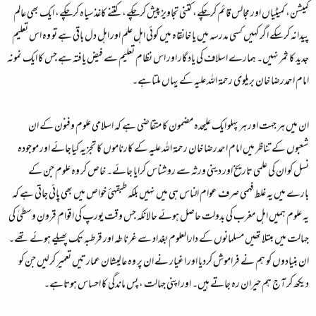
کمیشن، کمیٹیاں اور مجالس قائم کرچکے، کتنی تجاویز پیش کرچکے، کتنے کاغذسیاہ کرچکے، ایک بھی عالم
پیدانہ کرسکے اگر کہیں کسی مدرسہ میں یا خانقاہ میں کوئی اہل علم اور اہل دل باقی ہے تو وہ اس تعلیم
جدید کا ثمر نہیں۔ ہمارے اسلاف کی یاد گار اور اس نظام تعلیم سے فیض یافتہ ہے جس کا ایک نمونہ
امام احمدرضا خان بریلوی رحمۃ اللہ علیہ کے یہاں ملتاہے۔
ان میں ہر جہت اور ہر پہلو ایک علیحدہ مضمون کا متقاضی ہے کہ اسلامی علوم وفنون کے ان
شعبوں کے تناظر میں امام احمدرضا خان رحمۃ اللہ علیہ کے کارناموں کا تجزیہ کیاجائے اور موجودہ
نسل کو ان کی علمی تاریخ اور دینی ورثہ سے روشناس کرایا جائے۔ خاص کر وہ علوم جن کے
بارے میں یہ غلط فہمی صرف عوام الناس ہی میں نہیں بلکہ طبقہئ خواص میں بھی پائی جاتی ہے کہ
یہ علوم ہمیں اہل مغرب کی بدولت حاصل ہوئے حالانکہ جس وقت یورپ کی اقوام قرونِ وسطیٰ کی
جہالت میں مبتلا تھیں مسلمانوں کے دارالعلوم بغداد سے غرنا طہ اور قرطبہ تک پھیلے ہوئے تھے۔
ان بنیادوں کو ہم نے فراموش کردیا اور اغیار نے ان پر وہ عالیشان عمارتیں تعمیر کرلیں جن کو
دیکھ کر آج ہم حیران رہ جاتے ہیں۔ اور اپنی جہالت ، پس ماندگی کا احساس ہوتاہے۔