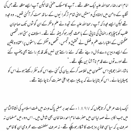
امام احمدرضا رحمۃ اللہ علیہ ایک مقلد تھے ۔ آپ کا مسلک حنفی تھا لیکن آپ ایسے مقلد تھے جس کی
تقلید کے دامن میں اجتہاد کی وسعتیں اپنی تمام ترگہرائیوں کے ساتھ سمٹ کر آگئی تھیں۔ وہ مجدد
تھے لیکن ایسے مجدد کہ آپ رحمۃ اللہ علیہ کے تجدد نے علم وفکر کے ان گوشوں تک صاحبان
طلب کوپہنچایاجو رہنمائی کی نایابی کے باعث مجبور ہوکر بیٹھ گئے تھے۔ اسلاف پرستی اور شخصی
عظمتوں کے اعتبارات علم وفضل نے تحقیق وتجسس، تفحص وتفکر کے راستوں پر اعتماد ویقین
کے ایسے دبیز پر دے ڈال دیئے تھے کہ نئے راستے ہی نہیں بلکہ قدیم راستے بھی چھُپ گئے
تھے اور مدتوں سے قدم ناآشنابن چکے تھے۔”
ماشاء اللہ! جو چیز اس مضمون میں خلاصہ کرکے بیان کی گئی ہے اس کو مدنظر رکھتے ہوئے اس کو
پھیلایا جائے۔ اس کو بتایا جائے کہ یہ چیز ہے جو اعلیٰ حضرت کرنا چاہتے تھے۔
ایک بات عرض کرتاچلوں کہ ١٨٩٧ء کے بعد بر صغیر پاک وہند میں ملت اسلامیہ کی نشاۃ الثانیہ
میں جب اکابر نے حصہ لیا ان میں حضرت امام احمدرضا خان بھی شامل ہیں۔ اس دور میں مسلمان نہ
صرف یہ کہ سیاسی محاذ پر ہزیمت کا شکار ہوچکے تھے، نہ صرف سلطنت سے محرومی ان کا خاص