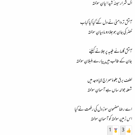
اک شرار سینہ ٴ شیدائیانِ سوختہ
آتش تر دامنی نے دل کئے کیا کیا کباب
خضر کی جان ہو جِلا دو ماہیانِ سوختہ
آتش گلہائے طیبہ پر جلانے کیلئے
جان کے طالب ہیں پیارے بلبلانِ سوختہ
لطف برق جلوہٴ معراج لایا وجد میں
شعلہ جوالہ ساں ہے آسمانِ سوختہ
اے رضا مضمون سوزِ دل کی رفعت نے کیا
اس زمینِ سوختہ کو آسمانِ سوختہ
1
3