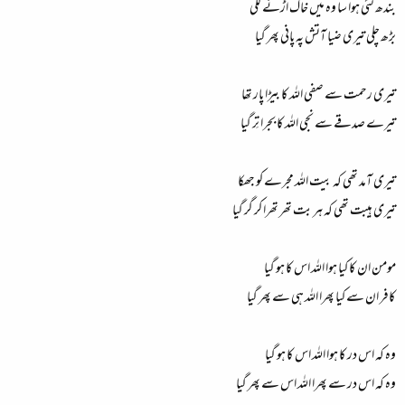
بندھ گئی ہوا سا وہ میں خاک اڑنے لگی
بڑھ چلی تیری ضیا آتش پہ پانی پھر گیا
تیری رحمت سے صفی اللہ کا بیڑا پار تھا
تیرے صدقے سے نجی اللہ کا بجرا تِر گیا
تیری آمد تھی کہ بیت اللہ مجرے کو جھکا
تیری ہیبت تھی کہ ہر بت تھر تھرا کر گر گیا
مومن ان کا کیا ہوا اللہ اس کا ہو گیا
کافر ان سے کیا پھرا اللہ ہی سے پھر گیا
وہ کہ اس در کا ہوا اللہ اس کا ہو گیا
وہ کہ اس در سے پھرا اللہ اس سے پھر گیا