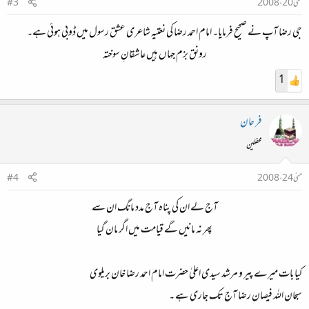
مئی 20، 2008
#3
جی رضا آپ نے صحیح فرمایا۔ امام احمد رضا کی نعتیہ شاعری عشق رسول میں ڈوبی ہوئی ہے۔
رونق بزم جہاں ہیں عاشقانِ سوختہ​
1
فر حان
محفلین
مئی 24، 2008
#4
آج لے ان کی پناہ آج مدد مانگ ان سے
پھر نہ مانیں گے قیامت میں اگر مان گیا​
کیا بات میرے پیر و مرشد سیدی اعلیٰ حضرت امام احمد رضا خان بریلوی
سبحان اللہ فیصان رضا آج تک جاری ہے ۔