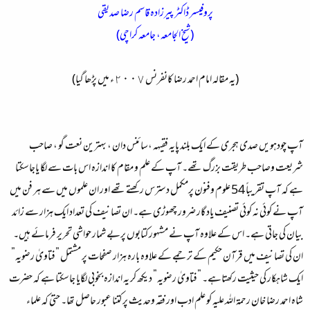
پروفیسر ڈاکٹر پیرزادہ قاسم رضا صدیقی
(شیخ الجامعہ، جامعہ کراچی)
(یہ مقالہ امام احمد رضا کانفرنس ٢٠٠٧ء میں پڑھا گیا)​
آپ چودہویں صدی ہجری کے ایک بلند پایہ فقیہہ ،سائنس دان ، بہترین نعت گو ، صاحب
شریعت وصاحب طریقت بزرگ تھے۔ آپ کے علم و مقام کا اندازہ اس بات سے لگا یاجاسکتا
ہے کہ آپ تقریباً 54 علوم وفنون پرمکمل دسترس رکھتے تھے اور ان علموں میں سے ہر فن میں
آپ نے کوئی نہ کوئی تصنیف یاد گار ضرور چھوڑی ہے۔ ان تصانیف کی تعداد ایک ہزار سے زائد
بیان کی جاتی ہے۔ اس کے علاوہ آپ نے مشہور کتابوں پربے شمار حواشی تحریر فرمائے ہیں۔
ان کی تصانیف میں قرآن حکیم کے ترجمے کے علاوہ بارہ ہزار صفحات پر مشتمل ”فتاویٰ رضویہ”
ایک شاہکار کی حیثیت رکھتاہے۔ ”فتاویٰ رضویہ” دیکھ کر یہ اندازہ بخوبی لگایا جاسکتا ہے کہ حضرت
شاہ احمد رضا خان رحمۃ اللہ علیہ کو علم ادب اور فقہ وحدیث پرکتنا عبور حاصل تھا۔ حتیٰ کہ علماء