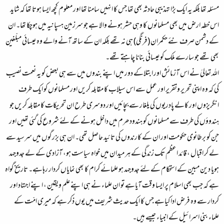
مسئلہ تھا بلکہ یہ ایک بڑا تہذیبی حادثہ بھی تھا جس کا انہیں سامنا تھا اور معلوم کچھ ایسا ہوتا تھا کہ شاید
اس خطہ ارض میں بھی مسلمانوں کا وہی حشر ہونے والا ہے جو سرزمین ہسپانیہ میں ہوچکا تھا۔ ان
کے دشمن صرف نئے حکمران (فرنگی) ہی نہ تھے بلکہ ان کے ساتھ آنے والے وہ عیسائی مبلّغین
بھی تھے جو سارے ملک کو عیسائی بنانا چاہتے تھے۔
اللہ تعالیٰ نے اس آزمائش اور ابتلاکے دور میں اپنے بندوں میں سے ہی بعض کو یہ نعمت نصیب
کی کہ وہ اپنی تحریر وتقریر اور عمل سے اس سیلاب کا مقابلہ کریں اور مسلمانوں کو ایک طرف
انگریزوں اور کالے پادریوں کی یلغار سے بچائیں اور دوسری طرح ان تحریکات کا مقابلہ کریں جو
ہندوؤں کی طرف سے مسلمانوں کو ہندودھرم میں داخل ہونے کے لئے شروع کی گئی تھیں اور
جن کو برطانوی حکومت اور ان کے کارندوں کی تائید حاصل تھی۔ ان ہی بزرگوں میں سرسید سے
لے کر اقبال ، قائد اعظم تک زندگی کے ہر میدان میں خواہ سیاست ہو، آزادی کے لے جدوجہد
ہویا دین مبین کے استحکام کے لئے جدوجہد ہو علمائے کرام کا بھی نمایاں کردار رہاہے۔ تاریخ گواہ
ہے کہ جب بھی اسلام پر ایسا وقت آیاہے تو ان علماء نے ہی اپنے علم ویقین ، اپنے اجتہاد اور
کردار سے وہ فرض ادا کیاہے جس کا ایک حدیث شریف میں یوں ذکر ہے کہ میری امّت کے
علماء بنی اسرائیل کے انبیاء جیسے ہیں۔