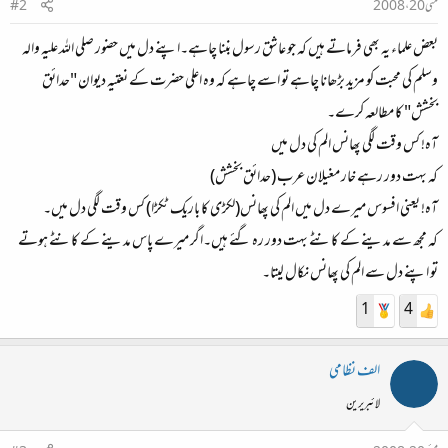
مئی 20، 2008
#2
بعض علماء یہ بھی فرماتے ہیں کہ جو عاشق رسول بننا چاہے۔اپنے دل میں حضور صلی اللہ علیہ والہ
وسلم کی محبت کو مزید بڑھانا چاہے تو اسے چاہے کہ وہ اعلی حضرت کے نعتیہ دیوان "حدائق
بخشش" کا مطالعہ کرے۔
آہ! کس وقت لگی پھانس الم کی دل میں
کہ بہت دور رہے خار مغیلان عرب (حدائق بخشش)
آہ! یعنی افسوس میرے دل میں الم کی پھانس(لکڑی کا باریک ٹکڑا) کس وقت لگی دل میں۔
کہ مجھ سے مدینے کے کانٹے بہت دور رہ گئے ہیں۔اگر میرے پاس مدینے کے کانٹے ہوتے
تو اپنے دل سے الم کی پھانس نکال لیتا۔
1
4
الف نظامی
لائبریرین