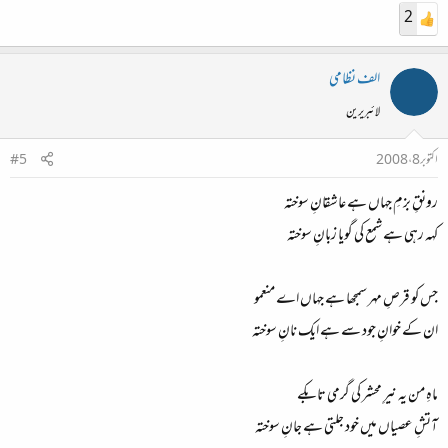
2
الف نظامی
لائبریرین
اکتوبر 8، 2008
#5
رونقِ بزمِ جہاں ہے عاشقانِ سوختہ
کہہ رہی ہے شمع کی گویا زبانِ سوختہ
جس کو قرصِ مہر سمجھا ہے جہاں اے منعمو
ان کے خوانِ جود سے ہے ایک نانِ سوختہ
ماہِ من یہ نیرِ محشر کی گرمی تابکے
آتشِ عصیاں میں خود جلتی ہے جانِ سوختہ