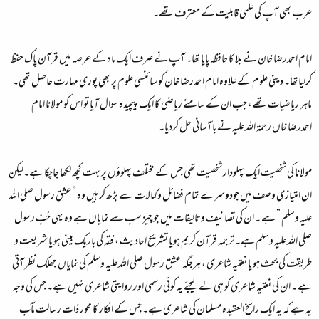
عرب بھی آپ کی علمی قابلیت کے معترف تھے۔
امام احمدرضا خان نے بلا کا حافظہ پایا تھا۔ آپ نے صرف ایک ماہ کے عرصہ میں قرآن پاک حفظ
کرلیاتھا۔ دینی علوم کے علاوہ امام احمدرضا خان کو سائنسی علوم پر بھی پوری مہارت حاصل تھی۔
ماہر ریاضیات تھے، جب ان کے سامنے ریاضی کا ایک پیچیدہ سوال آیا تو اس کو مولانا امام
احمدرضا خاں رحمۃ اللہ علیہ نے باآسانی حل کردیا۔
مولانا کی شخصیت ایک پہلودار شخصیت تھی جس کے مختلف پہلوؤں پر بہت کچھ لکھا جاچکا ہے۔لیکن
ان امتیازی وصف میں جودوسرے تمام فضائل وکمالات سے بڑھ کر ہیں وہ ”عشق رسول صلی اللہ
علیہ وسلم ” ہے ۔ ان کی تصانیف وتالیفات میں جو چیز سب سے نمایاں ہے وہ یہی حُبّ رسول
صلی اللہ علیہ وسلم ہے۔ ترجمہ قرآن کریم ہویا تشریح احادیث ، فقہ کی باریک بینی ہو یا شریعت و
طریقت کی بحث ہو یا نعتیہ شاعری ، ہرجگہ عشق رسول صلی اللہ علیہ وسلم کی نمایاں جھلک نظر آتی
ہے ۔ ان کی نعتیہ شاعری کو ہی لے لیجئے یہ کوئی رسمی اور روایتی شاعری نہیں ہے۔ جس کی وجہ
یہ ہے کہ یہ ایک راسخ العقیدہ مسلمان کی شاعری ہے۔ جس کے افکار کا محور ذات رسالت مآب