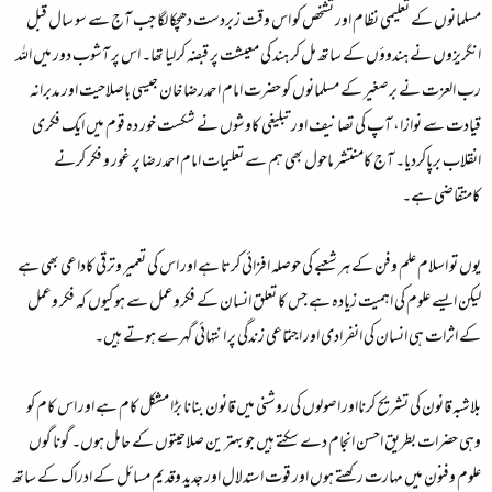
مسلمانوں کے تعلیمی نظام اور تشخص کو اس وقت زبردست دھچکا لگا جب آج سے سو سال قبل
انگریزوں نے ہندوؤں کے ساتھ مل کر ہند کی معیشت پر قبضہ کرلیا تھا۔ اس پر آشوب دور میں اللہ
رب العزت نے برصغیر کے مسلمانوں کو حضرت امام احمدرضا خان جیسی باصلاحیت اور مدبرانہ
قیادت سے نوازا، آپ کی تصانیف اور تبلیغی کاوشوں نے شکست خور دہ قوم میں ایک فکری
انقلاب برپاکردیا۔ آج کامنتشر ماحول بھی ہم سے تعلیمات امام احمدرضا پر غور و فکر کرنے
کامتقاضی ہے۔
یوں تو اسلام علم وفن کے ہر شعبے کی حوصلہ افزائی کرتا ہے اور اس کی تعمیر وترقی کاداعی بھی ہے
لیکن ایسے علوم کی اہمیت زیادہ ہے جس کا تعلق انسان کے فکروعمل سے ہو کیوں کہ فکر وعمل
کے اثرات ہی انسان کی انفرادی اور اجتماعی زندگی پر انتہائی گہرے ہوتے ہیں۔
بلاشبہ قانون کی تشریح کرنااور اصولوں کی روشنی میں قانون بنانا بڑا مشکل کام ہے اور اس کام کو
وہی حضرات بطریق احسن انجام دے سکتے ہیں جو بہتر ین صلاحیتوں کے حامل ہوں۔ گونا گوں
علوم وفنون میں مہارت رکھتے ہوں اور قوت استدلال اور جدید وقدیم مسائل کے ادراک کے ساتھ