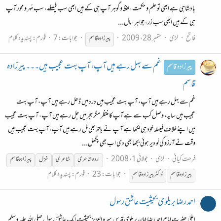
بادشاہی ہے ابھی تو علم و حکمت، لفظ و گوہر آپ ہی کے ہیں ابھی سب فیصلے، سب مُہر و محور آپ
ہی کے ہیں ابھی سب زر، جواہر، مال...
فاتح
لڑی
ستمبر 28، 2009
جوابات: 7
فورم:
پسندیدہ کلام
پیر
زادہ
قاسم
غم سے بہل رہے ہیں آپ، آپ بہت عجیب ہیں۔۔۔ پیرزادہ
پیرزادہ قاسم
قاسم
غم سے بہل رہے ہیں آپ، آپ بہت عجیب ہیں درد میں ڈھل رہے ہیں آپ، آپ بہت
عجیب ہیں سایہء وصل کب سے ہے آپ کا منتظر مگر ہجر میں جل رہے ہیں آپ، آپ بہت عجیب
ہیں اپنے خلاف فیصلہ خود ہی لکھا ہے آپ نے ہاتھ بھی مَل رہے ہیں آپ، آپ بہت عجیب ہیں
وقت نے آرزو کی لَو دیر ہوئی بجھا بھی دی اب بھی پگھل...
فرحت کیانی
لڑی
جولائی 1، 2008
اردو شاعری
شاعری
غزل
پیر
زادہ
قاسم
جوابات: 23
فورم:
پسندیدہ کلام
پیر
زادہ
قاسم
ڈاکٹر
پیر
زادہ
قاسم
احمد رضا بریلوی بحیثیت عاشق رسول
اعلیٰ حضرت امام احمد رضا خان بریلوی قدس سرہ العزیز بحیثیت ایک عاشق رسول صلی اللہ علیہ وسلم