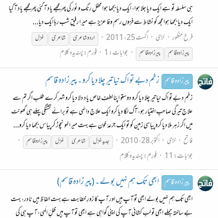
ہی سلسلہ تو ہے ایک دیا جلا ہوا، ایک دیا بجھا ہوا محفلِ رنگ و نور کی پھر مجھے یاد آ گئی پھر مجھے یاد آ گیا
ایک دیا بجھا ہوا مجھ کو نشاط سے فزوں رسمِ وفا عزیز ہے میرا رفیقِ شب رہا ایک دیا...
فرخ منظور
لڑی
اگست 25، 2011
اردو شاعری
شاعری
غزل
جوابات: 1
فورم:
پسندیدہ کلام
پیر
زادہ
قاسم
پیر
زادہ
قاسم
زخم دبے تو اک نیا تیر چلا دیا کرو ۔ پیر زادہ قاسم
پیرزادہ قاسم
زخم دبے تو اک نیا تیر چلا دیا کرو دوستو اپنا لطفِ خاص یاد دلا دیا کرو شہر کرے طلب اگر تم سے
علاجِ تیرگی صاحبِ اختیار ہو، آگ لگا دیا کرو ایک علاجِ دائمی ہے تو برائے تشنگی پہلے ہی گھونٹ
میں اگر زہر ملا دیا کرو پیاسی زمین کو تو ایک جرّعۂ خون ہے بہت میرا لہو نچوڑ کر پیاس بجھا دیا کرو...
فاتح
لڑی
اکتوبر 28، 2010
جدید غزل
شاعری
غزل
پیر
زادہ
قاسم
جوابات: 11
فورم:
پسندیدہ کلام
ابھی تک ہم نہیں بولے ۔ (پیر زادہ قاسم)
پیرزادہ قاسم
ابھی تک ہم نہیں بولے ابھی تو آپ ہیں اور آپ کا زورِ خطابت ہے بہت الفاظ ہیں نادر، بہت
بے ساختہ جملے ابھی تو لب کشائی آپ کی اپنی گواہی ہے ابھی تو آپ ہیں ظلِّ الٰہی، آپ ہی کی