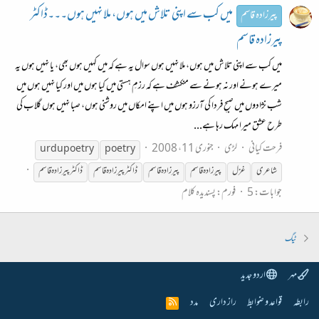
میں کب سے اپنی تلاش میں ہوں، ملا نہیں ہوں۔۔۔ڈاکٹر
پیرزادہ قاسم
پیرزادہ قاسم
میں کب سے اپنی تلاش میں ہوں، ملا نہیں ہوں سوال یہ ہے کہ میں کہیں ہوں بھی، یا نہیں ہوں یہ
میرے ہونے اور نہ ہونے سے منکشف ہے کہ رزمِ ہستی میں کیا ہوں میں اور کیا نہیں ہوں میں
شب نژادوں میں صبحِ فردا کی آرزو ہوں میں اپنے امکاں میں روشنی ہوں، صبا نہیں ہوں گلاب کی
طرح عشق میرا مہک رہا ہے...
فرحت کیانی
لڑی
جنوری 11، 2008
urdu poetry
poetry
شاعری
غزل
پیر
زادہ
قاسم
پیر
زادہ
قاسم
ڈاکٹر
پیر
زادہ
قاسم
ڈاکٹر
پیر
زادہ
قاسم
جوابات: 5
فورم:
پسندیدہ کلام
ٹیگ
مہر
اردو جدید
رابطہ
قواعد و ضوابط
راز داری
مدد
R
S