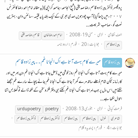
پروفیسر ڈاکٹر پیرزادہ قاسم رضا صدیقی (شیخ الجامعہ، جامعہ کراچی) (یہ مقالہ امام احمد رضا کانفرنس
٢٠٠٧ء میں پڑھا گیا) آپ چودہویں صدی ہجری کے ایک بلند پایہ فقیہہ ،سائنس دان ، بہترین
نعت گو ، صاحب شریعت...
الف نظامی
لڑی
مئی 19، 2008
امام احمد رضا خان
قاسم
رضا صدیقی
جوابات: 20
فورم:
اردو نامہ
پیر
زادہ
قاسم
میرے کام بہت آتا ہے اک انجانا غم۔۔پیرزادہ قاسم
پیرزادہ قاسم
میرے کام بہت آتا ہے اک انجانا غم روز خوشی میں ڈھل جاتا ہے اک انجانا غم دن بھر میں اور
کارِ زمانہ لیکن شام ڈھلے ساتھ مرے گھر آ جاتا ہے اک انجانا غم جانے پہچانے سارے غم بجھنے
لگتے ہیں اس دل پر جب لہراتا ہے اک انجانا غم کتنے ہی دفتر فکر و سخن کے لکھ ڈالے تو کُھلا بس اتنا
احوال لکھا ہے...
فرحت کیانی
لڑی
جنوری 13، 2008
urdu poetry
poetry
شاعری
غزل
پیر
زادہ
قاسم
پیر
زادہ
قاسم
ڈاکٹر
پیر
زادہ
قاسم
ڈاکٹر
پیر
زادہ
قاسم
جوابات: 4
فورم:
پسندیدہ کلام