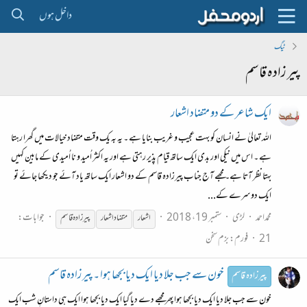
داخل ہوں
ٹیگ
پیر زادہ قاسم
ایک شاعر کے دو متضاد اشعار
اللہ تعالیٰ نے انسان کو بہت عجیب و غریب بنایا ہے ۔ یہ بہ یک وقت متضاد خیالات میں گھرا رہتا
ہے ۔ اس میں نیکی اور بدی ایک ساتھ قیام پذیر رہتی ہے اور یہ اکثر اُمید و نا اُمیدی کے مابین کہیں
بہتا نظر آتا ہے۔ مجھے آج جناب پیرزادہ قاسم کے دو اشعار ایک ساتھ یاد آئے جو دیکھا جائے تو
ایک دوسرے کے...
محمداحمد
لڑی
ستمبر 19، 2018
جوابات:
اشعار
متضاد اشعار
پیر
زادہ
قاسم
21
فورم:
بزم سخن
خون سے جب جلا دیا ایک دیا بجھا ہوا ۔ پیر زادہ قاسم
پیرزادہ قاسم
خون سے جب جلا دیا ایک دیا بجھا ہوا پھر مجھے دے دیا گیا ایک دیا بجھا ہوا ایک ہی داستانِ شب ایک