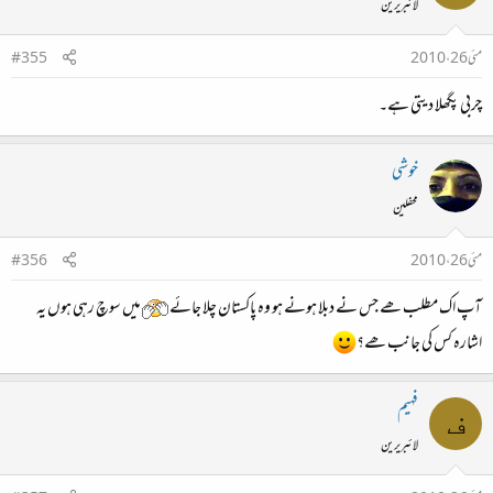
لائبریرین
مئی 26، 2010
#355
چربی پگھلا دیتی ہے۔
خوشی
محفلین
مئی 26، 2010
#356
آپ اک مطلب ھے جس نے دبلا ہونے ہو وہ پاکستان چلا جائے
میں سوچ رہی ہوں یہ
اشارہ کس کی جانب ھے؟
فہیم
ف
لائبریرین