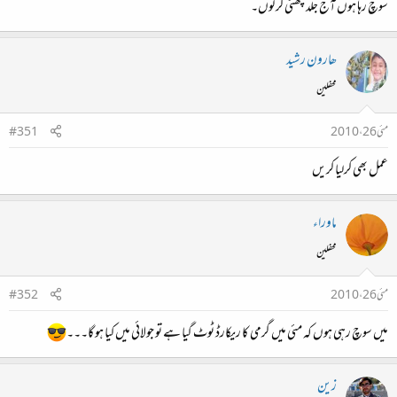
سوچ رہا ہوں آج جلد چھٹی کر لوں۔
ھارون رشید
محفلین
مئی 26، 2010
#351
عمل بھی کرلیا کریں
ماوراء
محفلین
مئی 26، 2010
#352
میں سوچ رہی ہوں کہ مئی میں گرمی کا ریکارڈ ٹوٹ گیا ہے تو جولائی میں کیا ہو گا۔۔۔
زین