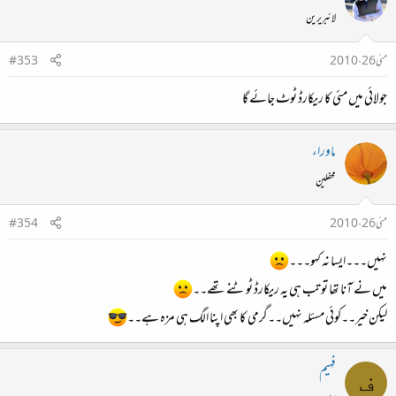
لائبریرین
مئی 26، 2010
#353
جولائی میں مئی کا ریکارڈ ٹوٹ جائے گا
ماوراء
محفلین
مئی 26، 2010
#354
نہیں۔۔۔ایسا نہ کہو۔۔۔
میں نے آنا تھا تو تب ہی یہ ریکارڈ ٹوٹنے تھے۔۔
لیکن خیر۔۔کوئی مسئلہ نہیں۔۔گرمی کا بھی اپنا الگ ہی مزہ ہے۔۔
فہیم
ف