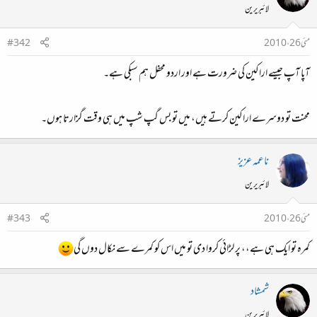
لائبریرین
مئی 26، 2010
#342
آپا آپ جیسے اراکین کی ضرورت ہے اور اردو محفل ہم سبکی ہے۔
محنت تو دوسرے اراکین کرتے ہیں، میں تو بس گپ شپ میں ہی وقت گزارتا ہوں۔
ناعمہ عزیز
لائبریرین
مئی 26، 2010
#343
کمرہ تو ایک ہی ہے،، پر لڑائی کروا دی تو میں اس کو کمرے سے نکال دوں گی
شمشاد
لائبریرین