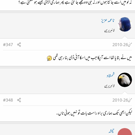
نہ تو میں اسے جانتا ہوں اور نہ ہی وہ مجھے جانتی ہے پھر ہماری لڑائی کیسے ہو سکتی ہے؟
ناعمہ عزیز
لائبریرین
مئی 26، 2010
#347
میں نے بتا یا تھا اسے آپکا جب میں اسکا آئی ڈی بنا رہی تھی
شمشاد
لائبریرین
مئی 26، 2010
#348
لیکن ابھی تک ہماری براہ راست بات تو نہیں ہوئی ناں۔
تیشہ