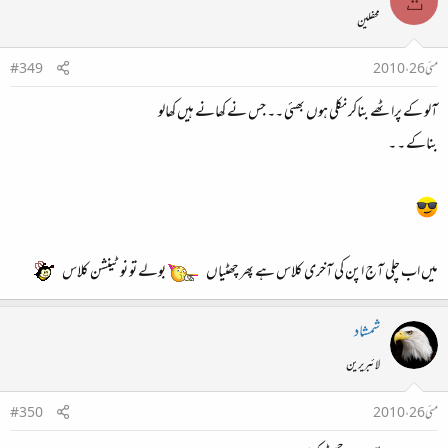
ت
محفلین
مئی 26، 2010
#349
آلو کے پراٹھے بناکر نکلی ہوں بھئی ۔۔ جس نے کھانے ہیں کھالو
بناکے ۔ ۔
میں اب چلی آج اپن کی آخری کلاس ہے پھر چھٹیاں
بولے تو نو ٹینشن کلاس
شمشاد
لائبریرین
مئی 26، 2010
#350