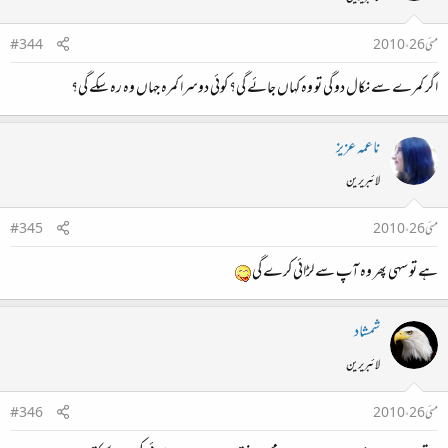
مئی 26، 2010
#344
اگر کمرے سے نکال دو گی تو وہ کہاں جائے گی؟ کوئی دوسرا کمرہ جہاں وہ رہ سکے گی؟
ناعمہ عزیز
لائبریرین
مئی 26، 2010
#345
ہے تو سہی پھر وہ آپ سے لڑائی کرے گی
شمشاد
لائبریرین
مئی 26، 2010
#346