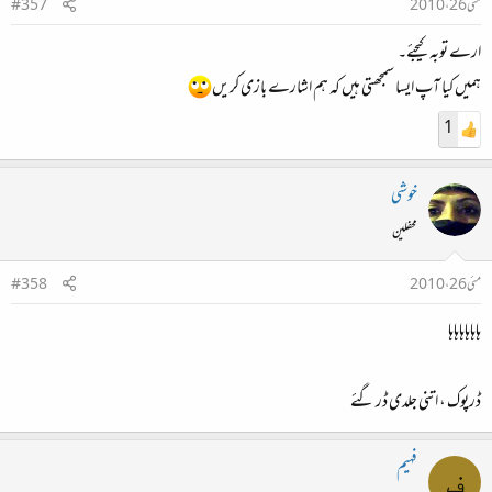
مئی 26، 2010
#357
ارے توبہ کیجئے۔
ہمیں کیا آپ ایسا سمجھتی ہیں کہ ہم اشارے بازی کریں
1
خوشی
محفلین
مئی 26، 2010
#358
ہاہاہاہاہاہا
ڈرپوک ، اتنی جلدی ڈر گئے
فہیم
ف