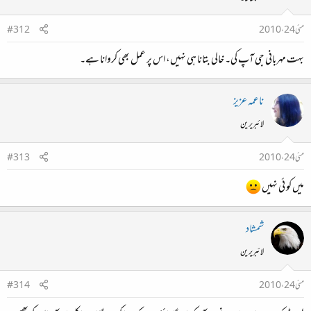
مئی 24، 2010
#312
بہت مہربانی جی آپ کی۔ خالی بتانا ہی نہیں، اس پر عمل بھی کروانا ہے۔
ناعمہ عزیز
لائبریرین
مئی 24، 2010
#313
میں کو ئی نہیں
شمشاد
لائبریرین
مئی 24، 2010
#314