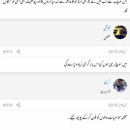
بس ٹھیک ہے اب میں نے جو بھی کہنا ہو گا عائشہ سے کہہ دیا کروں گا اور چاکلیٹ بھی اسی کو بھیجوں
گا۔
خوشی
محفلین
مئی 24، 2010
#315
میں سوچ رہی ہوں کیا اس بار گرمی زیادہ پڑے گی
زین
لائبریرین
مئی 24، 2010
#316
محکمہ موسمیات والوں کو فون کرکے پوچھ لیجئے ۔