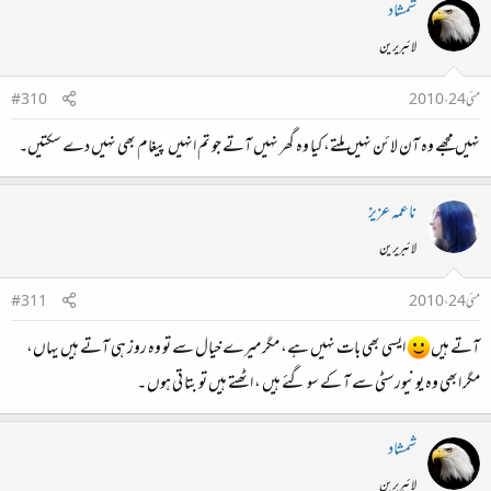
شمشاد
لائبریرین
مئی 24، 2010
#310
نہیں مجھے وہ آن لائن نہیں ملتے، کیا وہ گھر نہیں آتے جو تم انہیں پیغام بھی نہیں دے سکتیں۔
ناعمہ عزیز
لائبریرین
مئی 24، 2010
#311
آتے ہیں
ایسی بھی بات نہیں ہے، مگر میرے خیال سے تو وہ روز ہی آتے ہیں یہاں،
مگر ابھی وہ یونیورسٹی سے آ کے سو گئے ہیں ، اٹھتے ہیں تو بتا تی ہوں ۔
شمشاد
لائبریرین