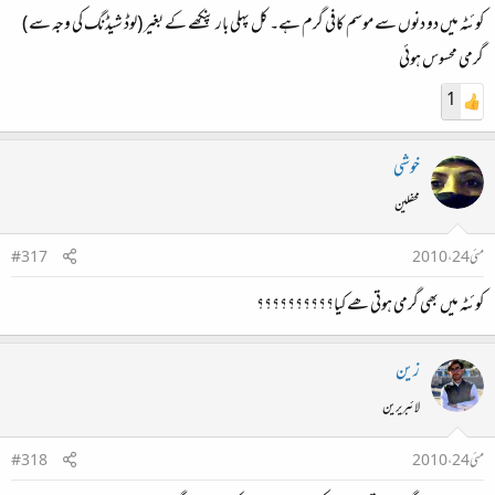
کوئٹہ میں دو دنوں سے موسم کافی گرم ہے۔ کل پہلی بار پنکھے کے بغیر (لوڈ شیڈنگ کی وجہ سے )
گرمی محسوس ہوئی
1
خوشی
محفلین
مئی 24، 2010
#317
کوئٹہ میں بھی گرمی ہوتی ھے کیا؟؟؟؟؟؟؟؟؟؟
زین
لائبریرین
مئی 24، 2010
#318