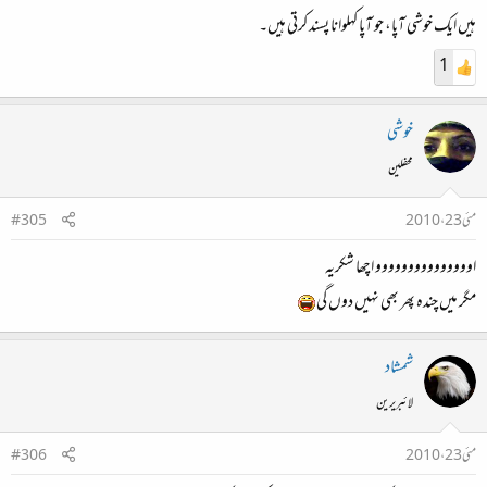
ہیں ایک خوشی آپا، جو آپا کہلوانا پسند کرتی ہیں۔
1
خوشی
محفلین
مئی 23، 2010
#305
اووووووووووووووو اچھا شکریہ
مگر میں چندہ پھر بھی نہیں دوں گی
شمشاد
لائبریرین
مئی 23، 2010
#306