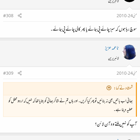
لائبریرین
مئی 24، 2010
#308
سوچ رہا ہوں کہ سبز چائے پی جائے یا پھر کالی چائے پی جائے۔
ناعمہ عزیز
لائبریرین
مئی 24، 2010
#309
شمشاد نے کہا:
بھائی اب باتیں بھی نہ بنائیں تو پھر کیا کریں۔ اور ہاں تم نے شاکر بھائی کو بتایا تھا کہ نہیں کہ اردو محفل کو
عطیہ دینا ہے۔
آپ کو نہیں ملتے وہ آن لائن؟