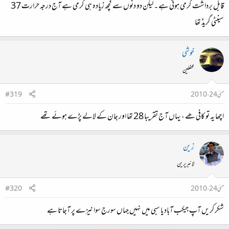
قابل برداشت گرمی ہوتی ہے ۔ لیکن دو دنوں سے کچھ زیادہ ہی گرمی ہے آج درجہ حرارت 37
سینٹی گریڈ تھا
خوشی
محفلین
مئی 24، 2010
#319
اچھا یہ تو کافی ھے ، یہاں آج تقریبا 28 تھا اور جان کے لالے پڑے ہوئے تھے
زین
لائبریرین
مئی 24، 2010
#320
شکر کریں آپ جیکب آباد یا سبی میں نہیں جہاں سورج سوا نیزے پر آجاتا ہے