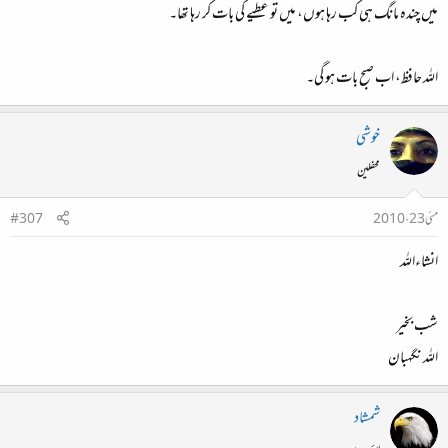
میں چندہ مانگ ہی کب رہا ہوں، میں تو عطیے کی بات کر رہا تھا۔
اللہ حافظ، اب صبح بات ہو گی۔
خوشی
محفلین
مئی 23، 2010
#307
انشاءاللہ
شب بخیر
اللہ نگہبان
شمشاد