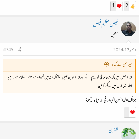
1
2
فیصل عظیم فیصل
محفلین
دسمبر 12، 2024
#745
سیما علی نے کہا:
ایسا ممکن نہیں کہ بہن بھائی کو نہ پہچانے اور ایسا ہو ہی نہیں سکتا کہ منہ میں کڑواہٹ گھلے ۔سلامت رہیے
اللہ اپنی امان میں رکھے آمین ۔۔۔
جزاک اللہ احسن الجزاء فی الدنیا و الآخرۃ
1
ظفری