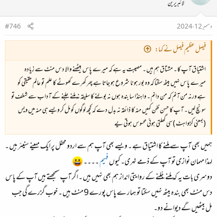
لائبریرین
دسمبر 12، 2024
#746
فیصل عظیم فیصل نے کہا:
اشتیاق آپ کا ۔ مشتاق ہم ہیں ۔ مصیبت یہ ہے کہ میرے پاس بیٹھنے والا دس منٹ سے زیادہ
میرے پاس نہیں بیٹھ سکتا کہ وہ بور ہونا شروع ہو جاتا ہے پھر کھرے کھوٹے کا علم تو عالم حقیقی کو
ہے ورنہ من آنم کہ من دانم ۔ واہنڈا سا بندہ ہوں نہ بولنے کا سلیقہ نہ ملنے جلنے کے آداب سے شغف تو
سونچ لیں ۔ آپ کا حسن ظن کہیں منہ کا ذائقہ نہ بدل دے کہ کچھ لوگوں کو مل کر ویسے ہی منہ میں ویس
(بمعنی کڑواہٹ ) سی گھلتی ہوئی محسوس ہوتی یے
ہمیں بھی آپ سے ملنے کا اشتیاق ہے ۔ ویسے بھی آپ ہم سے اردو محفل پر ایک مہینے سنیئر ہیں ۔
لہذا مہمان نوازی تو آپ کے ذمے ٹہری۔ کیوں
فہیم
۔۔۔۔
دوسری بات یہ کہ ملنے جُلنے کے روایتی انداز ہم بھی نہیں ہیں ۔ اگر آپ سمجھتے ہیں آپ کے پاس
دس منٹ بھی بندہ بیٹھ نہیں سکتا تو ہمار ے پاس پورے 9 منٹ ہیں ۔ خوب گزرے گی جب
مل بیٹھیں گے دیوانے دو۔