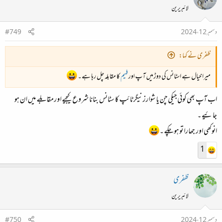
لائبریرین
دسمبر 12، 2024
#749
ظفری نے کہا:
میرا خیال ہے اسٹانس کی دوڑ میں آپ اور
فہیم
کا مقابلہ چل رہا ہے ۔
اب آپ بھی کوئی جیکی چن یا شوارزنیگر ٹائپ کا سٹانس بنانا شروع کیجیے اور مقابلے میں ان ہو
جائیے ۔
انوکھی اور جھارا تو ہو چکے ۔
1
ظفری
لائبریرین
دسمبر 12، 2024
#750