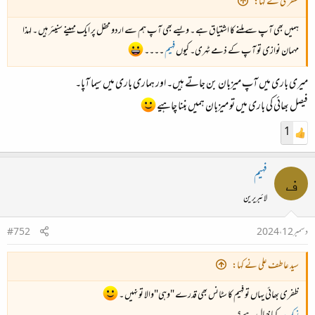
ظفری نے کہا:
ہمیں بھی آپ سے ملنے کا اشتیاق ہے ۔ ویسے بھی آپ ہم سے اردو محفل پر ایک مہینے سنیئر ہیں ۔ لہذا
مہمان نوازی تو آپ کے ذمے ٹہری۔ کیوں
فہیم
۔۔۔۔
میری باری میں آپ میزبان بن جاتے ہیں۔ اور ہماری باری میں سیما آپا۔
فیصل بھائی کی باری میں تو میزبان ہمیں بننا چاہیے
1
فہیم
ف
لائبریرین
دسمبر 12، 2024
#752
سید عاطف علی نے کہا:
ظفری بھائی یہاں تو فہیم کا سٹانس بھی قدرے "وہی"والا تو نہیں ۔