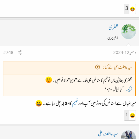
3
ظفری
لائبریرین
دسمبر 12، 2024
#748
سید عاطف علی نے کہا:
ظفری بھائی یہاں تو فہیم کا سٹانس بھی قدرے "وہی"والا تو نہیں ۔
زیک
۔ کیا خیال ہے ؟
میرا خیال ہے اسٹانس کی دوڑ میں آپ اور
فہیم
کا مقابلہ چل رہا ہے ۔
1
سید عاطف علی