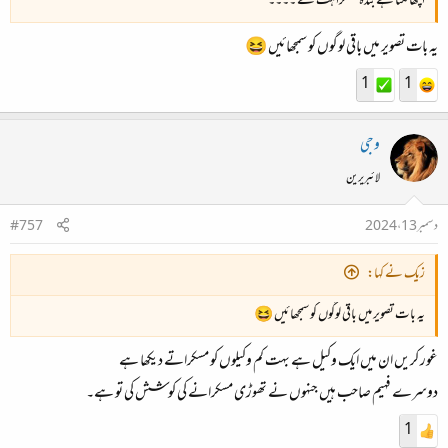
اچھا لگتا ہے بندہ مسکراہٹ سے ۔۔۔۔
یہ بات تصویر میں باقی لوگوں کو سمجھائیں 😆
1
1
وجی
لائبریرین
دسمبر 13، 2024
#757
زیک نے کہا:
یہ بات تصویر میں باقی لوگوں کو سمجھائیں 😆
غور کریں ان میں ایک وکیل ہے بہت کم وکیلوں کو مسکراتے دیکھا ہے
دوسرے فہیم صاحب ہیں جنہوں نے تھوڑی مسکرانے کی کوشش کی تو ہے۔
1