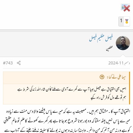
1
فیصل عظیم فیصل
محفلین
دسمبر 11، 2024
#743
سیما علی نے کہا:
ہمیں بھی اشتیاق ہے فیصل بھیا آپ سے کھرے آدمی سے ملنے کاُان شاء اللہ زندگی شرط ہے
ہم تو تھے دل کو فرش راہ کیے
اشتیاق آپ کا ۔ مشتاق ہم ہیں ۔ مصیبت یہ ہے کہ میرے پاس بیٹھنے والا دس منٹ سے زیادہ
میرے پاس نہیں بیٹھ سکتا کہ وہ بور ہونا شروع ہو جاتا ہے پھر کھرے کھوٹے کا علم تو عالم حقیقی
کو ہے ورنہ من آنم کہ من دانم ۔ واہنڈا سا بندہ ہوں نہ بولنے کا سلیقہ نہ ملنے جلنے کے آداب سے