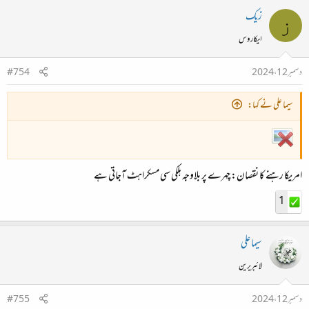
زیک
ز
ایکاروس
دسمبر 12، 2024
#754
سیما علی نے کہا:
امریکا رہنے کا نقصان: چہرے پر بلاوجہ ہلکی سی مسکراہٹ آجاتی ہے
1
سیما علی
لائبریرین
دسمبر 12، 2024
#755