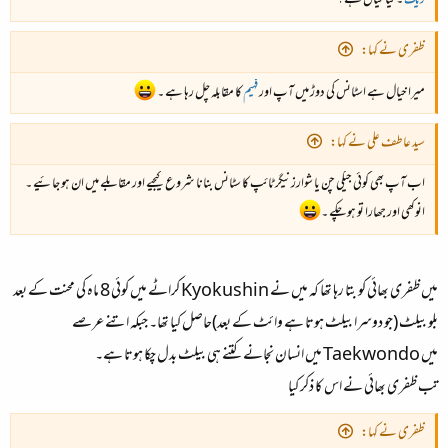
زیک
۔ کیا خیال ہے ؟
ظفری نے کہا:
میرا خیال ہے اسٹانس کی دوڑ میں آپ اور
فہیم
کا مقابلہ چل رہا ہے ۔
سید عاطف علی نے کہا:
اب آپ بھی کوئی جیکی چن یا شوارزنیگر ٹائپ کا سٹانس بنانا شروع کیجیے اور مقابلے میں ان ہو جائیے ۔
انوکھی اور جھارا تو ہو چکے ۔
میں ظفری بھائی کو بتا رہا تھا کہ میں نے Kyokushin کراٹے میں کوئی 8 ماہ کی محنت کے بعد
بلو بیلٹ (جو دوسرا بیلٹ ہوتا ہے وائٹ کے بعد)حاصل کیا تھا۔ جبکہ اتنے عرصے
میں Taekwondo میں انسان نجانے کتنے ہی بیلٹ بدل چکا ہوتا ہے۔
تب ظفری بھائی نے اس کا ذکر کیا
ظفری نے کہا: