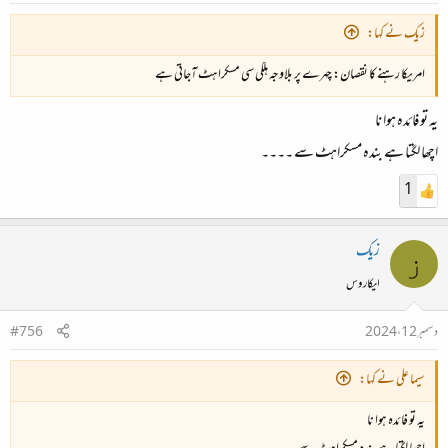
زیک نے کہا:
امریکا رہنے کا نقصان: چہرے پر بلاوجہ ہلکی سی مسکراہٹ آجاتی ہے
یہ تو فائدہ ہوا نا
اچھا لگتا ہے بندہ مسکراہٹ سے ۔۔۔۔
1
زیک
ز
ایکاروس
دسمبر 12، 2024
#756
سیما علی نے کہا:
یہ تو فائدہ ہوا نا