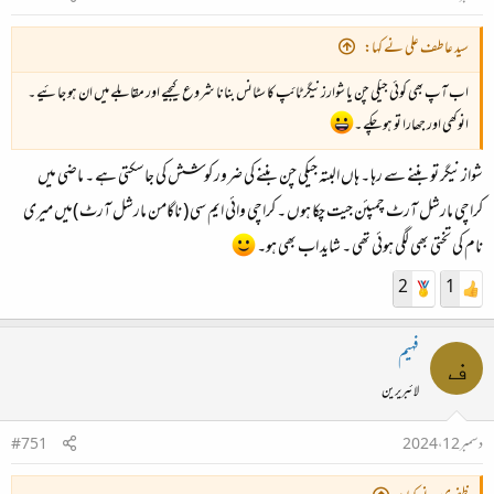
سید عاطف علی نے کہا:
اب آپ بھی کوئی جیکی چن یا شوارزنیگر ٹائپ کا سٹانس بنانا شروع کیجیے اور مقابلے میں ان ہو جائیے ۔
انوکھی اور جھارا تو ہو چکے ۔
شوازنیگر تو بننے سے رہا ۔ ہاں البتہ جیکی چن بننے کی ضرور کوشش کی جاسکتی ہے ۔ ماضی میں
کراچی مارشل آرٹ چمپئن جیت چکا ہوں ۔ کراچی وائی ایم سی ( ناگامن مارشل آرٹ )میں میری
نام کی تختی بھی لگی ہوئی تھی ۔ شاید اب بھی ہو۔
2
1
فہیم
ف
لائبریرین
دسمبر 12، 2024
#751