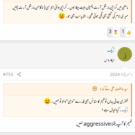
ماضی میں کراچی مارشل آرٹ چمپئن جیت چکا ہوں ۔ کراچی وائی ایم سی ( ناگامن مارشل آرٹ )میں
میری نام کی تختی بھی لگی ہوئی تھی ۔ شاید اب بھی ہو۔
3
1
زیک
ز
ایکاروس
دسمبر 12، 2024
#753
سید عاطف علی نے کہا:
ظفری بھائی یہاں تو فہیم کا سٹانس بھی قدرے "وہی"والا تو نہیں ۔
زیک
۔ کیا خیال ہے ؟
فہیم کا آپ جتنا aggressive نہیں