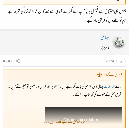
ہمیں بھی اشتیاق ہے فیصل بھیا آپ سے کھرے آدمی سے ملنے کاُان شاء اللہ زندگی شرط ہے
ہم تو تھے دل کو فرش راہ کیے
سیما علی
لائبریرین
دسمبر 11، 2024
#742
ظفری نے کہا:
ارے
محمد وارث
بھائی اس شری کی بات کر رہے ہیں ۔ آنکھ پر ہاتھ کر سن لو۔ تصویر تو کھنچواتے نہیں ۔
شری متی کے جلوے کی کیا تاب لاؤ گے ۔
مزید نمائش کے لیے کلک کریں۔۔۔