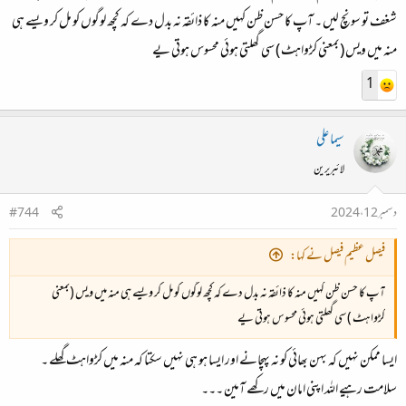
شغف تو سونچ لیں ۔ آپ کا حسن ظن کہیں منہ کا ذائقہ نہ بدل دے کہ کچھ لوگوں کو مل کر ویسے ہی
منہ میں ویس (بمعنی کڑواہٹ ) سی گھلتی ہوئی محسوس ہوتی یے
1
سیما علی
لائبریرین
دسمبر 12، 2024
#744
فیصل عظیم فیصل نے کہا:
آپ کا حسن ظن کہیں منہ کا ذائقہ نہ بدل دے کہ کچھ لوگوں کو مل کر ویسے ہی منہ میں ویس (بمعنی
کڑواہٹ ) سی گھلتی ہوئی محسوس ہوتی یے
ایسا ممکن نہیں کہ بہن بھائی کو نہ پہچانے اور ایسا ہو ہی نہیں سکتا کہ منہ میں کڑواہٹ گھلے ۔
سلامت رہیے اللہ اپنی امان میں رکھے آمین ۔۔۔