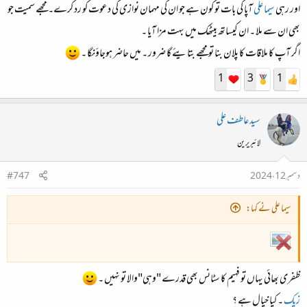
اور رہی
سیما علی
آپا کی بات تو کون ہے جو ان کی مہمان نوازی کی دعوت کو رد کرے۔ مجھے سمیت جو
بھی ان سے ملا ۔ ان کیساتھ بیٹھک میں بہت مزا آیا ۔
اگر آپ کا ملاقات کا پلان بنا تو مجھے بتایئے گا ضرور ۔ میں حاضر ہوجاؤنگا ۔
1
3
1
سید عاطف علی
لائبریرین
دسمبر 12، 2024
#747
سیما علی نے کہا:
ظفری بھائی یہاں تو فہیم کا سٹانس بھی قدرے "وہی"والا تو نہیں ۔
زیک
۔ کیا خیال ہے ؟