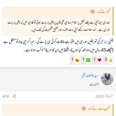
فہیم نے کہا:
ہماری سیما آپی سے پہلے محفل پر سلام دعا ہی تھی فون پر پہلی بار بات ہوئی تو لگا ہی نہیں کہ پہلی بار بات
ہورہی ہے۔ اللہ سلامت رکھے آپی بہت ملنسار اور شفیق شخصیت کی مالک ہیں۔
جتنی
سیما علی
کی تعریفیں ہو رہی ہیں لگتا ہے ملاقات کرنی ہی پڑے گی۔ میرا کراچی جانا تو مشکل ہے
(پچھلے 45 سال میں دو دفعہ گیا ہوں) دیکھتے ہیں ان کا امریکا آنا کب ہوتا ہے۔
1
1
1
3
سید عاطف علی
لائبریرین
ستمبر 10، 2023
#18
شعیب صفدر نے کہا: