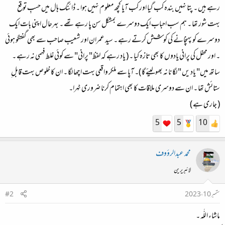
رہے ہیں ۔ پتا نہیں بندہ کب گیا اور کب آیا کچھ معلوم نہیں ہوا ۔ ڈائنگ ہال میں حسبِ توقع
بہت شور تھا ۔ ہم سب احباب ایک دوسرے بمشکل سن پا رہے تھے ۔ بہرحال اپنی بات ایک
دوسرے کو پہنچانے کی کوشش کرتے رہے ۔ سید عمران اور شعیب صاحب سے بھی گفتگو ہوئی
۔ اور محفل کی پرانی یادوں کا بھی تازہ کیا ۔ ( یاد رہے کہ لفظ" پرانی" سے کوئی غلط فہمی نہ رہے ۔
ساتھ میں" یاد یں " لگا نا نہ بھولیئے گا )۔ آپا سے ملکر واقعی بہت اچھا لگا ۔ ان کا خلوص بہت قابل ِ
ستائش تھا ۔ ان سے دوسری ملاقات کا بھی اہتمام کرنا ضروری ٹہرا۔
( جاری ہے )
5
5
10
محمد عبدالرؤوف
لائبریرین
ستمبر 10، 2023
#2
ماشاء اللّٰه ۔