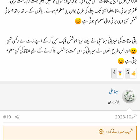
اور اس طرح آج یہ ملاقات عمل میں آئی۔ جو کہ زیادہ طویل تو نہیں لیکن بہت زبردست رہی۔
ظفری بھائی ماشاءاللہ ابھی تک پہلے کی طرح جوان ہی معلوم ہوئے۔ باتوں کے ساتھ ساتھ جسمانی
فٹنس بھی وہی پرانی والی معلوم ہوتی ہے
باقی ملاقات کی میزبانی سیما آپی نے پہلے ہی ایموشنل بلیک میل کر کے اپنے ذمے لے رکھی تھی
اور جس طرح انہوں نے میربانی کی اس محبت کا شکریہ ادا کرنے کے لیے الفاظ کی کمی معلوم
پڑتی ہے
4
5
سیما علی
لائبریرین
ستمبر 10، 2023
#10
شعیب صفدر نے کہا: