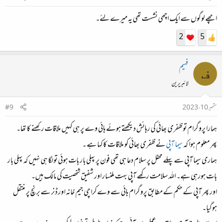
اچھے لوگوں سے ایک اچھی نشست تھی یہ میرے لئے۔
2
5
فہیم
ف
لائبریرین
ستمبر 10، 2023
#9
ہمارا پروگرام تو ظفری بھائی کی رہائش دیکھتے ہوئے ہائی وے پر ہی کہیں ملاقات رکھنے کا تھا۔
پھر معلوم ہوا کہ
سیما آپی
نے ظفری بھائی کو ملاقات کا کہا ہے ۔
ہماری سیما آپی سے پہلے محفل پر سلام دعا ہی تھی فون پر پہلی بار بات ہوئی تو لگا ہی نہیں کہ پہلی بار
بات ہورہی ہے۔ اللہ سلامت رکھے آپی بہت ملنسار اور شفیق شخصیت کی مالک ہیں۔
اور پھر آپی کے حکم کے مطابق پروگرام ہائی سے وے کراچی جیم خانہ اور ڈنر سے برنچ پر منتقل
ہوگیا۔