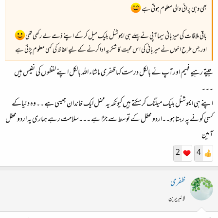
بھی وہی پرانی والی معلوم ہوتی ہے
باقی ملاقات کی میزبانی سیما آپی نے پہلے ہی ایموشنل بلیک میل کر کے اپنے ذمے لے رکھی تھی
اور جس طرح انہوں نے میربانی کی اس محبت کا شکریہ ادا کرنے کے لیے الفاظ کی کمی معلوم پڑتی ہے
جیتے رہیے فہیم اورآپ نے بالکل درست کہا ظفری ماشاء اللہ بالکل اپنے لفظوں کی نفیس ہیں
۔۔۔
اپنے ہی ایموشنل بلیک میلنگ کرسکتے ہیں کیونکہ یہ محفل ایک خاندان جیسی ہے ۔۔وہ دنیاکے
کسی کونے پہ رہتا ہو۔۔اردو محفل کے توسط سے جڑا ہے ۔۔۔سلامت رہے ہماری یہ اردو محفل
آمین
2
4
ظفری
لائبریرین