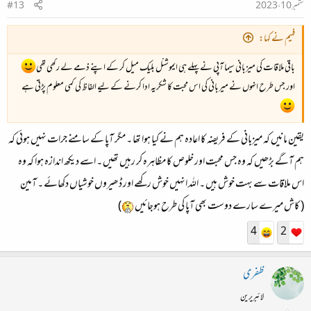
ستمبر 10، 2023
#13
فہیم نے کہا:
باقی ملاقات کی میزبانی سیما آپی نے پہلے ہی ایموشنل بلیک میل کر کے اپنے ذمے لے رکھی تھی
اور جس طرح انہوں نے میربانی کی اس محبت کا شکریہ ادا کرنے کے لیے الفاظ کی کمی معلوم پڑتی ہے
یقین مانیں کہ میزبانی کے فریضہ کا اعادہ ہم نے کیا ہوا تھا ۔ مگر آپا کے سامنے جرات نہیں ہوئی کہ
ہم آگے بڑھیں کہ وہ جس محبت اور خلوص کا مظاہرہ کر رہیں تھیں ۔ اسے دیکھ اندازہ ہوا کہ وہ
اس ملاقات سے بہت خوش ہیں ۔ اللہ انہیں خوش رکھے اور ڈھیروں خوشیاں دکھائے ۔ آمین
( کاش میرے سارے دوست بھی آپا کی طرح ہوجائیں
)
4
2
ظفری
لائبریرین