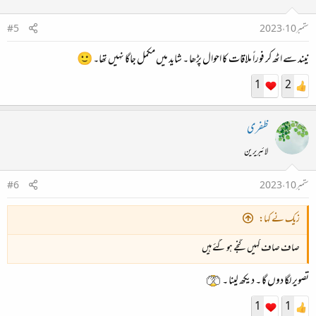
ستمبر 10، 2023
#5
نیند سے اٹھ کر فوراً ملاقات کا احوال پڑھا ۔ شاید میں مکمل جاگا نہیں تھا۔ 🙂
1
2
ظفری
لائبریرین
ستمبر 10، 2023
#6
زیک نے کہا:
صاف صاف کہیں گنجے ہو گئے ہیں
تصویر لگا دوں گا ۔ دیکھ لینا ۔
1
1