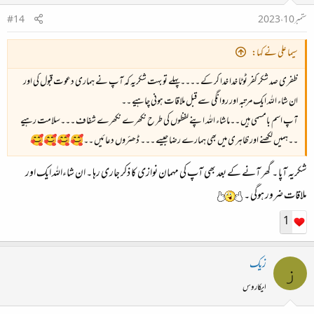
ستمبر 10، 2023
#14
سیما علی نے کہا:
ظفری صد شکر کفر ٹوٹا خدا خدا کر کے ۔۔۔۔پہلے تو بہت شکریہ کہ آپ نے ہماری دعوت قبول کی اور
ان شاء اللہ ایک مرتبہ اور روانگی سے قبل ملاقات ہونی چاہیے ۔۔
آپ اسم بامسمی ہیں ۔۔ماشاء اللہ اپنے لفظوں کی طر ح نکھرے نکھرے شفاف ۔۔۔سلامت رہیے
۔۔ہمیں لکھنے اور ظاہری میں بھی ہمارے رضا جیسے ۔۔۔ ڈھئروں دعائیں ۔۔🥰🥰🥰🥰
شکریہ آپا ۔ گھر آنے کے بعد بھی آپ کی مہمان نوازی کا ذکر جاری رہا ۔ ان شاءاللہ ایک اور
ملاقات ضرور ہوگی ۔
1
زیک
ز
ایکاروس