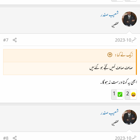
شعیب صفدر
محفلین
ستمبر 10، 2023
#7
زیک نے کہا:
صاف صاف کہیں گنجے ہو گئے ہیں
ابھی یہ کہنا درست نہ ہو گا۔
1
2
شعیب صفدر
محفلین
ستمبر 10، 2023
#8