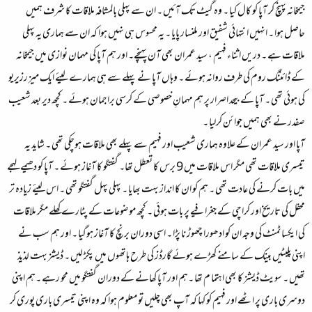
جیمخانہ پہنچ کر آپا کو کال کیا ۔ وہ گیٹ تک آئیں ۔ ان سے پہلی بالمشافہ ملاقات کا شرف ہمیں
حاصل ہوا ۔ انہیں انتہائی شفیق اور ملنسار پایا ۔ یہ محسوس ہی نہیں ہوا کہ ان سے ہماری یہ پہلی
ملاقات ہے ۔ دریں اثناء فہیم ، سید عمران بھی آن پہنچے۔ اور ہم آپا کی مہمان نوازی میں جیمخانہ
کے ڈائننگ روم کی طرف روانہ ہوئے ۔ وہاں آپا نے پہلے سے ہی ہمارے لیئے ایک میز رزیریو
کی ہوئی تھی ۔ آپا کے بیحد اصرار پر ہم مہمانِ خصوصی کے کرسی براجمان ہوئے ۔ کچھ دیر بعد شعیب
صفدر نے بھی ہمیں جوائن کرلیا ۔
آپا اور سید عمران کے علاوہ ہماری شعیب اور فہیم سے پہلے بھی ملاقات ہوچکی تھی ۔ شاید یہ
تیسری ملاقات تھی مگر اس ملاقات میں 9 برس کا تعطل تھا۔ گفتگو کا آغاز ہوئے ۔ آپا کو دھیمے لہجے
میں بات کرنے کی عادت تھی ۔ ہم کو ان کا انداز بہت بھایا ۔ پہلی پہل گفتگو تھی ۔ اس لیئے زیادہ تر
محفل کی تاریخ اور کراچی کے جغرافیے پر بات ہوئی ۔ کچھ موضوعات کے پٹارے کھلے مگر ملاقات
کی ایکساٹمنٹ کی وجہ ان کو ادھورا چھوڑ نا پڑا ۔ اسی دوران برنچ کا آغاز ہوگیا ۔ اور ہم سب نے
اپنی پلیٹیں بینک کے سامنے کھڑے ہوئے گارڈز کی طرح ہاتھوں میں پکڑ لیں ۔ ڈیشز بہت لذیذ
تھیں ۔ سویٹ ڈیشز کا بھی اہتما م تھا ۔ہم اور آپا کھانے کے دوران گفتگو میں محو رہے ۔ہم اپنی
دوسری باری پر اٹھے اور فہیم کو کہا کہ آپ بھی چلیں تو معلوم ہوا کہ وہ اپنی تیسری باری پوری کر