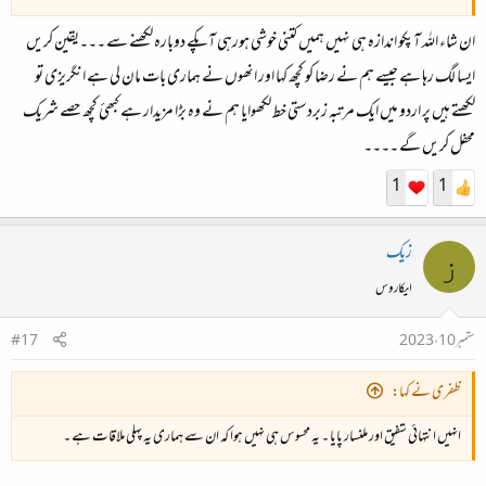
ان شاء اللہ آپکو اندازہ ہی نہیں ہمیں کتنی خوشی ہورہی آپکے دوبارہ لکھنے سے ۔۔۔یقین کریں
ایسا لگ رہا ہے جیسے ہم نے رضا کو کچھ کہا اور انھوں نے ہماری بات مان لی ہے انگریزی تو
لکھتے ہیں پر اردو میں ایک مرتبہ زبردستی خط لکھوایا ہم نے وہ بڑا مزیدار ہے کبھئ کچھ حصے شریک
محفل کریں گے ۔۔۔۔
1
1
زیک
ز
ایکاروس
ستمبر 10، 2023
#17
ظفری نے کہا:
انہیں انتہائی شفیق اور ملنسار پایا ۔ یہ محسوس ہی نہیں ہوا کہ ان سے ہماری یہ پہلی ملاقات ہے ۔