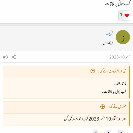
کب ہوئی یہ ملاقات۔
1
زیک
ز
ایکاروس
ستمبر 10، 2023
#3
محمد عبدالرؤوف نے کہا:
ماشاء اللّٰه ۔
کب ہوئی یہ ملاقات۔
ظفری نے کہا:
اور بروز اتوار 10 ستمبر 2023 کو یہ دعوت رکھی گئی ۔