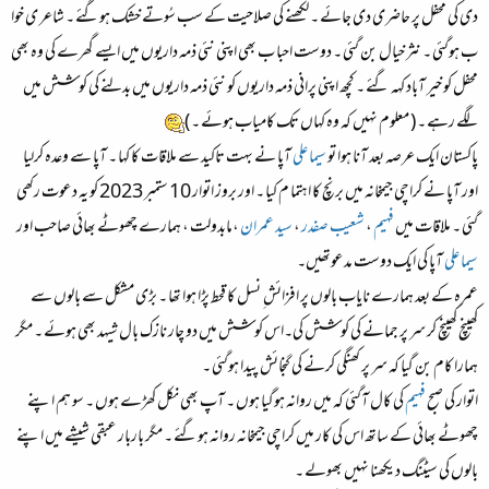
دی کی محفل پر حاضری دی جائے ۔ لکھنے کی صلاحیت کے سب سُوتے خشک ہوگئے ۔ شاعر ی خوا
ب ہوگئی ۔ نثر خیال بن گئی ۔ دوست احبا ب بھی اپنی نئی ذمہ داریوں میں ایسے گھرے کی وہ بھی
محفل کو خیر آباد کہہ گئے ۔ کچھ اپنی پرانی ذمہ داریوں کو نئی ذمہ داریوں میں بدلنے کی کوشش میں
لگے رہے ۔ ( معلوم نہیں کہ وہ کہاں تک کامیاب ہوئے ۔ )
پاکستان ایک عرصہ بعد آنا ہوا تو
سیما علی
آپا نے بہت تاکید سے ملاقات کا کہا ۔ آپا سے وعدہ کرلیا
اور آپا نے کراچی جیمخانہ میں برنچ کا اہتما م کیا ۔ اور بروز اتوار 10 ستمبر 2023 کو یہ دعوت رکھی
گئی ۔ ملاقات میں
فہیم
،
شعیب صفدر
،
سید عمران
،مابدولت ، ہمارے چھوٹے بھائی صاحب اور
سیما علی
آپا کی ایک دوست مدعوتھیں۔
عمرہ کے بعد ہمارے نایاب بالوں پر افزائش ِ نسل کا قحط پڑا ہوا تھا ۔ بڑی مشکل سے بالوں سے
کھینچ کھینچ کر سر پر جمانے کی کوشش کی۔اس کوشش میں دو چار نازک بال شیہد بھی ہوئے ۔ مگر
ہمارا کام بن گیا کہ سر پر کھنگی کرنے کی گنجائش پیدا ہوگئی ۔
اتوار کی صبح
فہیم
کی کال آگئی کہ میں روانہ ہوگیا ہوں ۔ آپ بھی نکل کھڑے ہوں ۔ سو ہم اپنے
چھوٹے بھائی کے ساتھ اس کی کار میں کراچی جیمخانہ روانہ ہوگئے ۔ مگر باربار عبقی شیشے میں اپنے
بالوں کی سیٹنگ دیکھنا نہیں بھولے ۔