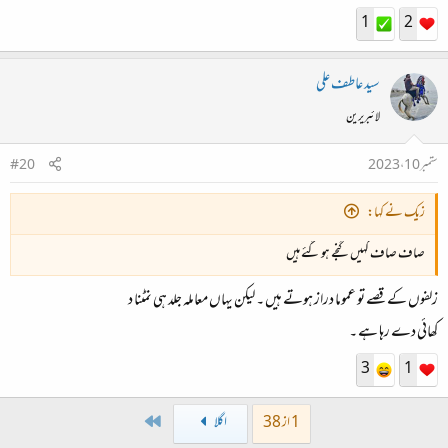
1
2
سید عاطف علی
لائبریرین
ستمبر 10، 2023
#20
زیک نے کہا:
صاف صاف کہیں گنجے ہو گئے ہیں
زلفوں کے قصے تو عموما دراز ہوتے ہیں ۔ لیکن یہاں معاملہ جلد ہی نمٹنا د
کھائی دے رہا ہے ۔
3
1
Last
1 از 38
اگلا