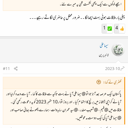
اچھے لوگوں سے ایک اچھی نشست تھی یہ میرے لئے۔
پہلی بار ملاقات ہوئی بہت اچھا لگا ۔۔ضرور محفل پر حاضری لگاتے رہیے ۔۔۔
1
4
سیما علی
لائبریرین
ستمبر 10، 2023
#11
ظفری نے کہا:
پاکستان ایک عرصہ بعد آنا ہوا تو @سیما علی آپا نے بہت تاکید سے ملاقات کا کہا ۔ آپا سے وعدہ کرلیا اور
آپا نے کراچی جیمخانہ میں برنچ کا اہتما م کیا ۔ اور بروز اتوار 10 ستمبر 2023 کو یہ دعوت رکھی گئی ۔
ملاقات میں @فہیم ، @شعیب صفدر ، @سید عمران ،مابدولت ، ہمارے چھوٹے بھائی صاحب اور
@سیما علی آپا کی ایک دوست مدعوتھیں۔