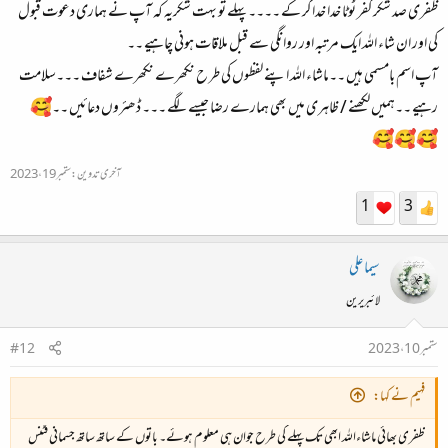
ظفری صد شکر کفر ٹوٹا خدا خدا کر کے ۔۔۔۔پہلے تو بہت شکریہ کہ آپ نے ہماری دعوت قبول
کی اور ان شاء اللہ ایک مرتبہ اور روانگی سے قبل ملاقات ہونی چاہیے ۔۔
آپ اسم بامسمی ہیں ۔۔ماشاء اللہ اپنے لفظوں کی طر ح نکھرے نکھرے شفاف ۔۔۔سلامت
رہیے ۔۔ہمیں لکھنے / ظاہری میں بھی ہمارے رضا جیسے لگے ۔۔۔ ڈھئروں دعائیں ۔۔🥰
🥰🥰🥰
آخری تدوین:
ستمبر 19، 2023
1
3
سیما علی
لائبریرین
ستمبر 10، 2023
#12
فہیم نے کہا:
ظفری بھائی ماشاءاللہ ابھی تک پہلے کی طرح جوان ہی معلوم ہوئے۔ باتوں کے ساتھ ساتھ جسمانی فٹنس