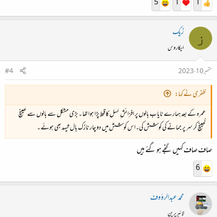
5
1
1
زیک
ز
ایکاروس
ستمبر 10، 2023
#4
ظفری نے کہا:
عمرہ کے بعد ہمارے نایاب بالوں پر افزائش ِ نسل کا قحط پڑا ہوا تھا ۔ بڑی مشکل سے بالوں سے کھینچ
کھینچ کر سر پر جمانے کی کوشش کی۔اس کوشش میں دو چار نازک بال شیہد بھی ہوئے ۔
صاف صاف کہیں گنجے ہو گئے ہیں
6
محمد عبدالرؤوف
لائبریرین