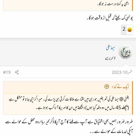
ابھی یہ کہنا درست نہ ہو گا۔
یونہی کہہ لیتے کہ قبل از وقت ہو گا۔
2
سیما علی
لائبریرین
ستمبر 10، 2023
#19
زیک نے کہا:
جتنی @سیما علی کی تعریفیں ہو رہی ہیں لگتا ہے ملاقات کرنی ہی پڑے گی۔ میرا کراچی جانا تو مشکل ہے
(پچھلے 45 سال میں دو دفعہ گیا ہوں) دیکھتے ہیں ان کا امریکا آنا کب ہوتا ہے۔
ضرور ضرور ہمیں بھی اشتیاق ہے آپ سے ملنے کا آج آپکا ذکر خیر رہا اردو محفل کے حوالے سے
آپکی خدمات کے حوالے سے۔۔