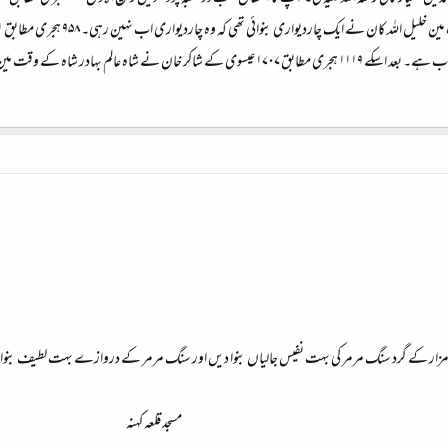
 دروازہ جانب غرب بنایا کہ اب تک موجود ہے اور ۱۱۳۰ ہجری​
مسجد قلعہ کہنہ​