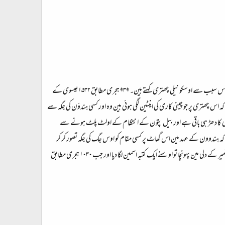
سلیم گڈھ کے نیچے دریا کے کنارے نکمبود کے گھاٹ پر ایک چھوٹی سے بارہ دری ہے۔ بنگلے نما اور اوسپر چینی کاری کا نیلے رنگ مین کام کیا ہوا ہے اس سبب سے اوسکو نیلی چھتری کہتے ہین۔ ۹۳۹ ہجری مطابق ۱۵۳۲ عیسوی کے
ہ اس چھتری پر جو چینی کاری کی اینٹین لگی ہوئی ہین وہ اور کسی ہندؤن کی جگہ سے
ہے کسی کا دھڑ ہی باقی ہے اور بیل پتون کے انتظام کے اولٹ پلٹ ہونے سے
 کہ ہندوون کے عہد مین اس گھاٹ پر کسی مقام کو اوس جگ کی جگہ تصور کر کر
چھتری بنا دی ہو اور ہمایون کے عہد مین وہی چھتری ٹوٹ کر یہ چھتری بنی ہو۔ ۱۰۲۸ ہجری مطابق ۱۶۱۸ عیسوی کے جب جہانگیر بادشاہ بارادہ جانے کشمیر کے دلی مین پہونچا تو اوسنے ایک کتبہ اسمین لگا دیا اور جب ۱۰۳۰ ہجری مطابق