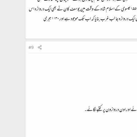
ہجری مطابق ۱۵۴۱ عیسوی کے شیر شاہ کے وقت مین خلیل اللہ کان نے ایک چاردیواری بنوائی تھی کہ وہ چاردیواری اب نہین رہی۔ ۹۵۸ ہجری مطابق ۱۵۵۱ عیسوی کے اسلام شاہ کے وقت مین یوسف کان نے بھی ایک دروازہ اس
#9