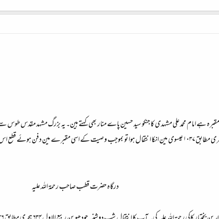
 ہے امام محمد علی مشہدی کا جنکو سید حسین پاے منار بھی کہتے ہین۔ یہ بزرگ مشہد مقدس طوس سے
اور یہ مقبرہ اپنے سامنے آپ بنایا جب کہ ۹۴۴ ہجری مطابق ۱۰۳۷ عیسوی مین انکا انتقال ہوا تو بموجب وصیت کے ا
درگاہ حضرت قطب صاحب رحمۃ اللہ علیہ​