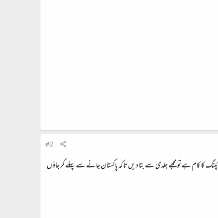
#2
ہے میری اگر کوئی ٹائپنگ کا کام ہے تو مجھے جلدی سے بتا دیں تاکہ پاکستان جانے سے پہلے کر جاؤں