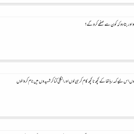
 اور بتا دو کہ کون سے صفحے کرو گے؟
 لیے کہہ رہا تھا کے کچھ نا کچھ کام کر ہی لوں اور انگلی کٹا کر شہیدوں میں نام کروا لوں