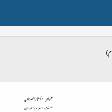
وم)
عنوان :
آثار الصنادید
مصنف :
سر سید احمد خان