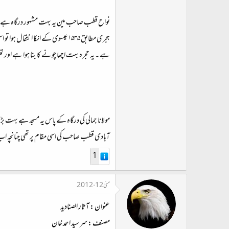
ہجری مطابق ۱۵۳۵ عیسوی کے انکا 
ہے ۔ یہ حجرہ بہت اچھا چونے کا بنا ہوا ہے اور 
آبادی قطب صاحب کی اسی مقام پر تھی چنانچہ اب ب
1
مئی 12، 2012
عنوان
:
آثار الصنادید
مصنف
:
سر سید احمد خان