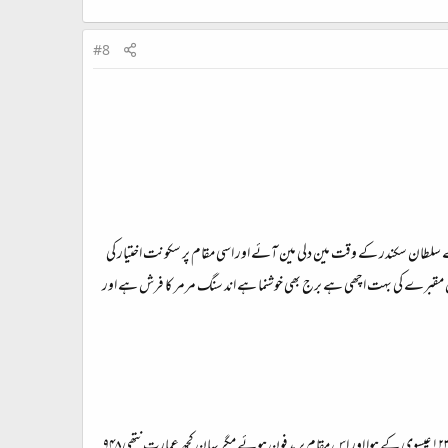
#8
 سلطان سکندر کے وقت مین دلی مین آئے اور اسی مقام پر سکونت اختیار کی
سی مقبرے مین دفن ہوئے قطع اس مقبرے کی بہت اچھی ہے برج بھی خوشنما ہے اند سنگ مرمر کا فرش ہے اور
یہ درگاہ ہے حضرت قطب الاقطاب خواجہ قطب الدین بختیار کاکی رحمۃ اللہ علیہ کی۔ آپ کا انتقال شب دوشنبہ چودھوین ربیع الاول ۶۳۴ ہجری مطابق ۱۲۳۶ عیسوی کے ہوا اور اس مقام پر مدفون ہوئے مگر یہان کچھ عمارت نتھی ۹۴۸