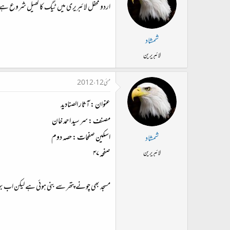
اردو محفل لائبریری میں ٹیگ کا کھیل شروع ہے
شمشاد
لائبریرین
مئی 12، 2012
عنوان
:
آثار الصنادید
مصنف
:
سر سید احمد خان
اسکین صفحات : حصہ دوم
شمشاد
صفحہ ۴۷
لائبریرین
مسجد بھی چونے پتھر سے بنی ہوئی ہے لیکن اب