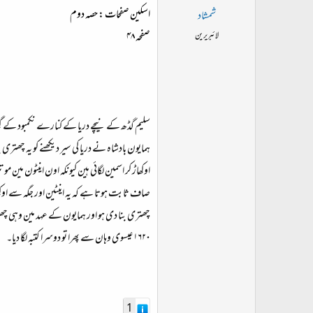
اسکین صفحات : حصہ دوم
شمشاد
صفحہ ۴۸
لائبریرین
ہمایون بادشاہ نے دریا کی سیر دیکھنے کو یہ چھتری
اوکھاڑ کر اسمین لگائی ہین کیونکہ اون اینٹون م
صاف ثابت ہوتا ہے کہ یہ اینٹین اور جگہ سے اوکھ
۱۶۲۰ عیسوی وہان سے پھرا تو دوسرا کتبہ لگا دیا۔​
1