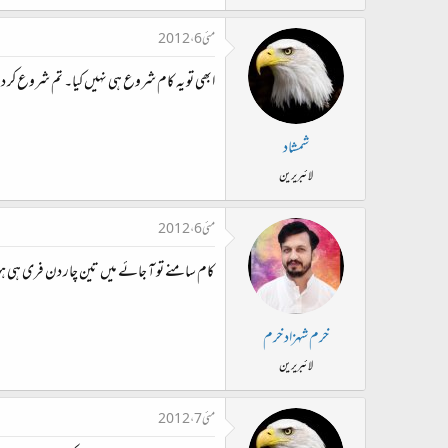
مئی 6، 2012
ابھی تو یہ کام شروع ہی نہیں کیا۔ تم شروع کر دو
شمشاد
لائبریرین
مئی 6، 2012
کام سامنے تو آ جائے میں تین چار دن فری ہی ہوں اس
خرم شہزاد خرم
لائبریرین
مئی 7، 2012