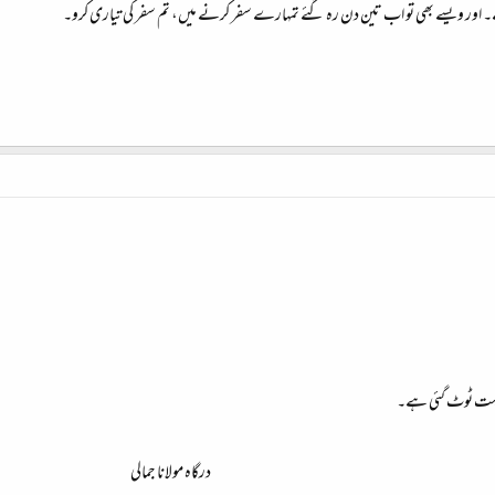
۔ اور ویسے بھی تو اب تین دن رہ گئے تمہارے سفر کرنے میں، تم سفر کی تیاری کرو۔
 بہت ٹوٹ گئی ہے۔
درگاہ مولانا جمالی​