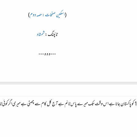
(
اسکین صفحات : حصہ دوم
)​
ٹائپنگ :
شمشاد
---ہ ہ ہ ---​
یہ کام ہو چکا یا ابھی ہونا باقی ہے میں نے 10 یا 11 کو پاکستان جانا ہے اس وقت تک میرے پاس ٹائم ہے آج کل کام سے چھٹی 