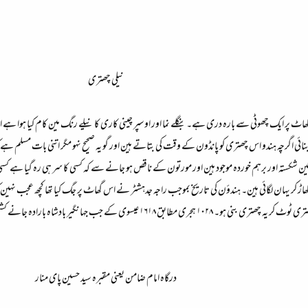
نیلی چھتری​
 بنائی اگرچہ ہندو اس چھتری کو پانڈون کے وقت کی بتاتے ہین اور گو یہ صحیح نہو مگر اتنی بات مسلم ہے ک
ین موتین شکستہ اور برہم خوردہ موجود ہین اور مورتون کے ناقص ہو جانے سے کہ کسی کا سر ہی رہ گیا 
اڑ کر یہان لگائی ہین۔ ہندؤن کی تاریخ بموجب راجہ جدہشٹر نے اس گھاٹ پر جگ کیا تھا کچھ عجب نہین
درگاہ امام ضامن یعنی مقبرہ سید حسین پای منار​