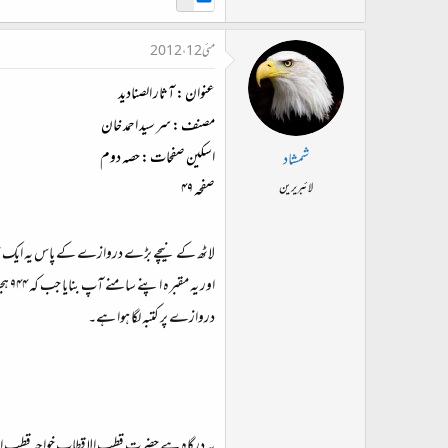
مئی 12، 2012
عنوان
:
آثار الصنادید
مصنف
:
سر سید احمد خان
اسکین صفحات : حصہ دوم
شمشاد
صفحہ ۴۹
لائبریرین
لاٹھ کے نیچے بڑے دروازے کے پاس یہ ایک مقبرہ
دروازے پر کتبہ لگا ہوا ہے۔​