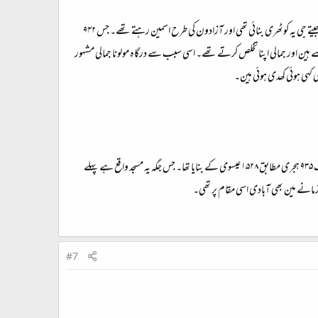
نواح قطب صاحب مین یہ بہت مشہور درگاہ ہے شیخ فضل اللہ معروف جلال خان نے قریب ۹۳۵؁ ہجری مطابق ۱۵۲۸؁عیسوی کے اپنے جیتے جی یہ کوٹھری بنائی تھی اور آزادون کی طرح اسمین رہتے تھے۔ جس ۹۴۲
ین سے ہین اور جمالی اپنا تخلص کرتے تھے۔ اسی سبب سے درگاہ مولونا جمالی مشہور
کہی ہوئی کھدی ہوئی ہین۔​
مولانا جمالی کی درگاہ کے پاس یہ مسجد ہے بہت بڑی اور نہایت شان دار چونے اور پتھر سے بنی ہوئی اس مسجد کو بھی مولانا جمالی نے اپنے جیتے جی قریب ۹۳۵ ہجری مطابق ۱۵۲۸ عیسوی کے بنایا تھا۔ جس جگہ یہ مسجد واقع ہے پہلے
مانے مین بھی آبادی اسی مقام پر تھی۔​
#7