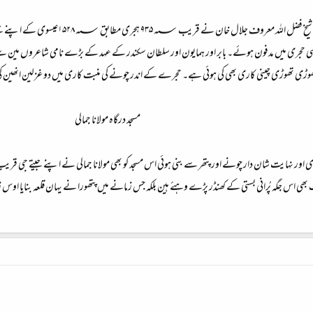
انتقال ہوا تو اسی حجری میں مدفون ہوئے۔ بابر اور ہمایون اور سلطان سکندر کے عہد کے بڑے نامی شاعروں م
تھوڑی تھوڑی چینی کاری بھی کی ہوئی ہے۔ حجرے کے اندر چونے کی منبت کاری میں دو غزلین انھین کی 
مسجد درگاہ مولانا جمالی​
ھی اس جگہ پُرانی بستی کے کھنڈر پڑے وہئے ہین بلکہ جس زمانے میں پتھورا نے یہان قلعہ بنایا اوس ز