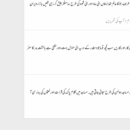
زلزلے کیوں آتے ہیں مصنف کا تعارف: نام :- گلزیب انجم گاؤں و ڈاکخانہ سیری تحصیل کهوئیرٹہ ضلع کوٹلی آزاد کشمیر Gmail address gzqazi@gmail.com ہر طرف ہوُ کا عالم تھا بستاں بنی عاد اور بنی ثمود کی طرح سا منظر پیش کر رہی تھیں بازار ویران
رم:
آپ کی تحریریں
 اور کاریں سب کچھ تو ماجود مقدر کے در پہ بنی منزل بہت دور لگتی ہے بالشت بهر کا سفر
ساجد دولہن کی طرح سجائی جاتی ہیں . مساجد میں کلام پاک کی قرات اور نعتوں کی بہار سی آ