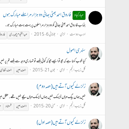
فاروق احمد بھٹی بھائی دو ہزار مراسلے مبارک ہوں
مبارکباد
جناب فاروق احمد بھٹی بھائی کو دو ہزار مراسلوں پر بہت بہت مبارک ہو ۔
ادب دوست
لڑی
جولائی 6، 2015
عبدالقیوم
چوہدری
فاروق
سنہری اصول
کیا خوب کہنا ہے کہ جیو تو ایسے جیو کہ کوئی ہنسے تو تمہاری وجہ سے ہنسے تم 
گل زیب انجم
لڑی
جون 21، 2015
الف عین
الف نظامی
زلزلے کیوں آتے ہیں(حصہ دوم)
نہیں جہاں بیگ وہاں ڈیسک نہیں جہاں ڈیسک وہاں بچے نہیں تھے . عقل حیران تھی 
گل زیب انجم
لڑی
مئی 20، 2015
االف عین
شمشاد
ع
زلزلے کیوں آتے ہیں(حصہ اول)