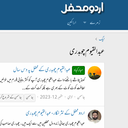
زمرے
اراکین
ٹیگ
عبدالقیوم چوہدری
عبدالقیوم چوہدری کے محفل پہ دس سال
مبارکباد
کھنڈ پتاشے بانٹنے والے عبدالقیوم چوہدری آپ کو اکثر پنجابی فورم میں غ
لطافت کوٹ کوٹ کے بھری ہے بلکہ کٹ کٹ کے...
جاسمن
لڑی
ستمبر 12، 2023
جاسمن
جاسمن کے شروع کرد
اردو محفل کے نثر نگار - عبدالقیوم چوہدری
عبدالقیوم چوہدری بھائی زندہ دل محفلین میں سے ایک ہیں۔ چوہدری صاحب کی پہچا