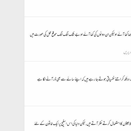
وچھا کھا آئے او لیکن ان دونوں کی کھا آئے او بے شک الگ الگ موقع محل کی صورت میں
ریریں
کھ دیکھ کر اتنے نفسیاتی ہوتے جا رہے ہیں کہ اپنے سائے سے بھی ڈر آنے لگا ہے
پنی صلاحیتوں کا استعمال کرتے نظر آتے ہیں. لیکن دنیا کی اس اسٹیج پر ایک خاتون کے لئے