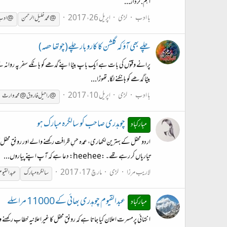
اہم.کردار...
با ادب
لڑی
اپریل 26، 2017
@ محمد خلیل الرحمن
@ادب 
چلے بھی آؤ کہ گلشن کا کاروبار چلے(چوتھا حصہ)
پرانے وقتوں کی بات ہے ایک باپ بیٹا اپنے گدھے کو ہانکے سفر پہ روانہ تھے.
بیٹا گدھے کو ہانکنے لگا. تھوڑا...
با ادب
لڑی
اپریل 10، 2017
@راحیل فاروق@ محمد وارث
چوہدری صاحب کو سالگرہ مبارک ہو
مبارکباد
تیاریاں کر رہے تھے۔ :heehee: دعا ہے کہ آپ اپنے پیاروں...
لاریب مرزا
لڑی
مارچ 17، 2017
سالگرہ مبارک
عبدالقیو
عبدالقیوم چوہدری بھائی کے 11000 مراسلے
مبارکباد