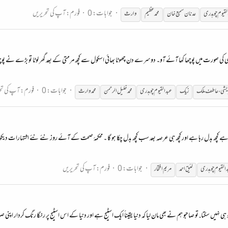
جوابات: 0
فورم:
آپ کی تحریریں
لقیوم
چوہدری
عدنان سمیع خان
محمد عظیم
وارث
گوشی کی صورت میں پوچھا کھا آئے آو۔ دوسرے دن چھوٹا بھائی اسکول سے کچھ مرمتی کے بعد گھر لوٹا تو بڑے نے پ
جوابات: 0
فورم:
آپ کی تح
ریشی،عاطف ملک
زیک
عبدالقیوم
چوہدری
محمد خلیل الرحمن
محمد وارث
ا ہے کچھ بدل رہا ہے اور کچھ ہی عرصہ بعد سب کچھ بدل چکا ہو گا ۔ محکمۂ صحت کے آئے روز نئے نئے اشتہارات دی
جوابات: 0
فورم:
آپ کی تحریریں
القیوم
چوہدری
لئیق احمد
مریم افتخار
ط ہو ہی نہیں سکتا. تو صاحبو ہم نے بھی مان لیا کہ دنیا یقیناً ایک اسٹیج ہے اور دنیا کے اس اسٹیج پر رنگا رنگ کردار ا