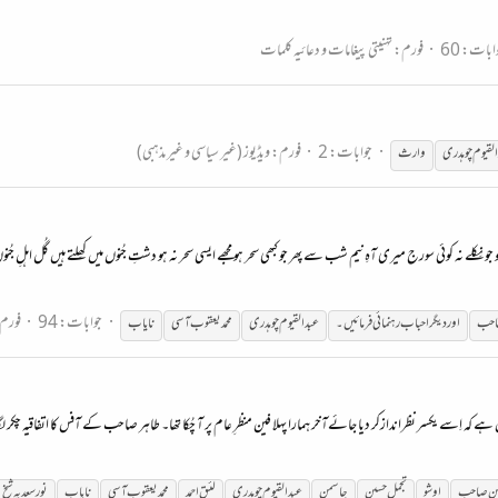
ابات: 60
فورم:
تہنیتی پیغامات و دعائیہ کلمات
جوابات: 2
فورم:
ویڈیوز (غیر سیاسی و غیر مذہبی)
لقیوم
چوہدری
وارث
نِکلے نہ کوئی سورج میری آہِ نیم شب سے پھر جو کبھی سحر ہو مجھے ایسی سحر نہ ہو دشتِ جُنوں میں کھِلتے ہیں گُل اہلِ جُن
جوابات: 94
فورم
احب
اور دیگر احباب رہنمائی فرمائیں۔
عبدالقیوم
چوہدری
محمد یعقوب آسی
نایاب
ہ اِسے یکسر نظراندازکر دیا جائےآخر ہمارا پہلا فین منظرِ عام پر آ چُکا تھا۔ طاہر صاحب کے آفس کا اتفاقیہ چکر لگا
ین صاحب
اوشو
تجمل حسین
جاسمن
عبدالقیوم
چوہدری
لئیق احمد
محمد یعقوب آسی
نایاب
نورسعدیہ شیخ