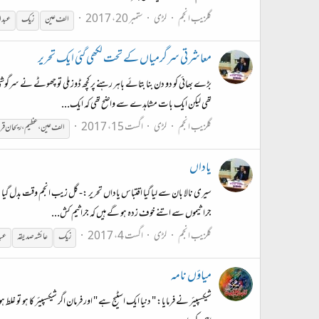
گلزیب انجم
لڑی
ستمبر 20، 2017
الف عین
زیک
عبدا
معاشرتی سرگرمیاں کے تحت لکھی گئی ایک تحریر
بڑے بھائی کو دو دن بنا بتائے باہر رہنے پر کچھ ڈوز ملی تو چھوٹے نے سر
تھی لیکن ایک بات مشاہدے سے واضح تھی کہ ایک...
گلزیب انجم
لڑی
اگست 15، 2017
الف عین ،عظیم،ریحان ق
یاداں
سیری نالا بان سے لیا گیا اقتباس یاداں تحریر :- گل زیب انجم وقت بدل گی
جراثیموں سے اتنے خوف زدہ ہو گے ہیں کہ جراثیم کش...
گلزیب انجم
لڑی
اگست 4، 2017
زیک
عائشہ صدیقہ
عبد
میاؤں نامہ
شیکسپیئر نے فرمایا: " دنیا ایک اسٹیج ہے " اور فرمان اگر شیکسپیئر کا ہو تو غل