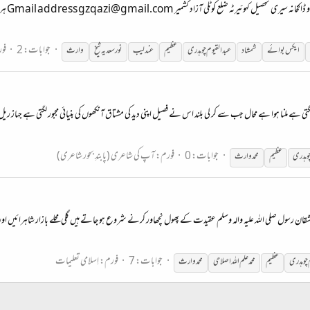
کہانی: 
جوابات: 2
فو
ایکس بوائے
شمشاد
عبدالقیوم
چوہدری
عظیم
عندلیب
نور سعدیہ شیخ
وارث
نا ہوا ہے محال جب سے کر لی بلند اس نے فصیل اپنی دید کی مشتاق آنکھوں کی بنیائی مجبور لگتی ہے جہاز ریل کار
جوابات: 0
فورم:
آپ کی شاعری (پابندِ بحور شاعری)
وہدری
عظیم
محمد وارث
 عاشقان رسول صلی اللہ علیہ والہ وسلم عقیدت کے پھول نچھاور کرنے شروع ہو جاتے ہیں گلی محلے بازار شاہرائیں اور م
جوابات: 7
فورم:
اِسلامی تعلیمات
چوہدری
عظیم
محمد علم اللہ اصلاحی
محمد وارث