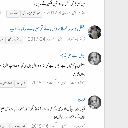
میں بھی یونہی محفل پہ رونقیں بکھیرتے رہیں۔
یاز
لڑی
مارچ 4، 2017
جو
عبدالقیوم
چوہدری
مبارک باد
عقل کا سارا ٹھیکا مردوں نے تو نہیں لے رکھا ۔ :پ
ڈاکٹرعامر شہزاد
لڑی
فروری 24، 2017
تابش صدیقی
عبدا
یوں بے خبر نہ ہو
شعلوں پہ آشیاں ہے، یوں بے خبر نہ ہو وہ اہلِ دِل ہی کیا جو صاحبِ نظر نہ ہو جو 
یہاں تیری...
آوازِ دوست
لڑی
اگست 17، 2015
ابنِ رضا
الف عین ص
وزن
ایک دِن سوچا کہ شاعری کے قواعد سے آشنائی کُچھ ایسی معیوب بات بھی نہیں ہے ک
کاغذ کے ٹکڑے پر خوشخط املا...
آوازِ دوست
لڑی
اگست 16، 2015
ادب دوست
الف ع