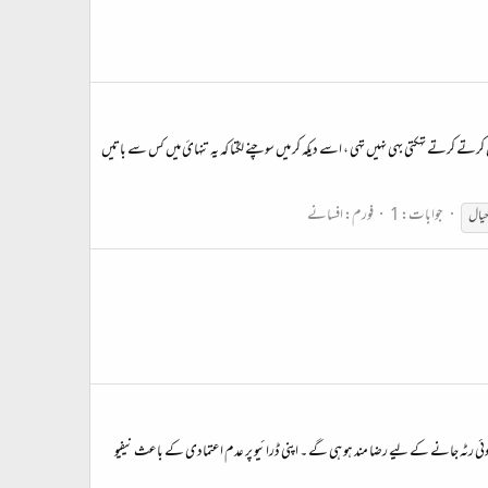
رتے کرتے تهکتی بهی نہیں تهی ، اسے دیکه کر میں سوچنے لگتا کہ یہ تنہائ میں کس سے باتیں
جوابات: 1
فورم:
افسانے
خیال
ھوئی رٹہ جانے کے لیے رضا مند ہو ہی گے ۔ اپنی ڈرائیو پر عدم اعتمادی کے باعث نیفیو