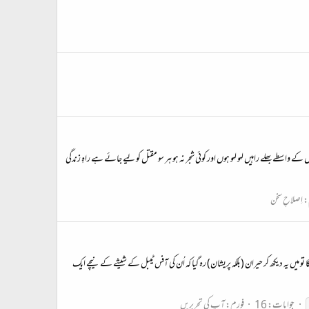
وں کے واسطے بھلے راہیں لہو لہو ہوں اور کوئی شجر نہ ہو ہر سو مقتل کو لیے جائے ہے راہِ زندگی
:
اِصلاحِ سخن
 تو میں یہ دیکھ کر حیران (بلکہ پریشان) رہ گیا کہ اُن کی آفس ٹیبل کے شیشے کے نیچے ایک
جوابات: 16
فورم:
آپ کی تحریریں