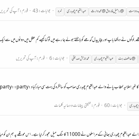
جوابات: 43
فورم:
آپ کی تحریریں
دوست
@راحیل فاروق@ محمد وارث
عبدالقیوم
چوہدری
نمرہ
 لوگوں نے دیکھا باپ اور بیٹا پیدل گدھے کو ہانکتے ہوئے جا رہے ہیں تو کہا کیسے کم عقل ہیں دونوں میں سے ایک شخ
جوابات: 6
فورم:
آپ کی تحریریں
@عاطف بٹ
عبدالقیوم
چوہدری
محمد تابش صدیقی
جوابات: 60
فورم:
تہنیتی پیغامات و دعائیہ کلمات
م
چوہدری
انتہائی پرمسرت اعلان کیا جاتا ہے کہ رونقِ محفل کا غیراعلانیہ خطاب رکھنے والے عبدالقیوم چوہدری بھا