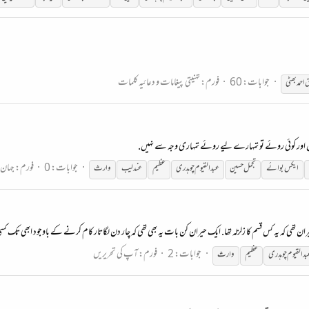
جوابات: 60
فورم:
تہنیتی پیغامات و دعائیہ کلمات
 احمد بھٹی
پر نہیں اور کوئی روئے تو تمہارے لیے روئے تمہاری وجہ سے نہیں.
جوابات: 0
فورم:
جہان 
ایکس بوائے
تجمل حسین
عبدالقیوم
چوہدری
عظیم
عندلیب
وارث
کہ یہ کس قسم کا زلزلہ تھا. ایک حیران کن بات یہ بھی تھی کہ چار دن لگاتار کام کرنے کے باوجود ابھی تک کسی زٹیچر
جوابات: 2
فورم:
آپ کی تحریریں
بدالقیوم
چوہدری
عظیم
وارث