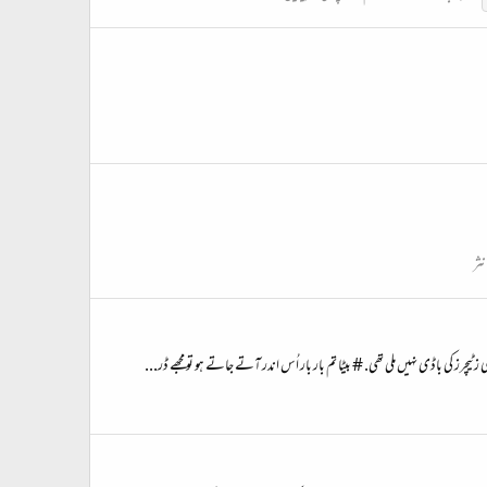
نثر
ز کی باڈی نہیں ملی تھی. # بیٹا تم بار بار اُس اندر آتے جاتے ہو تو مجھے ڈر...