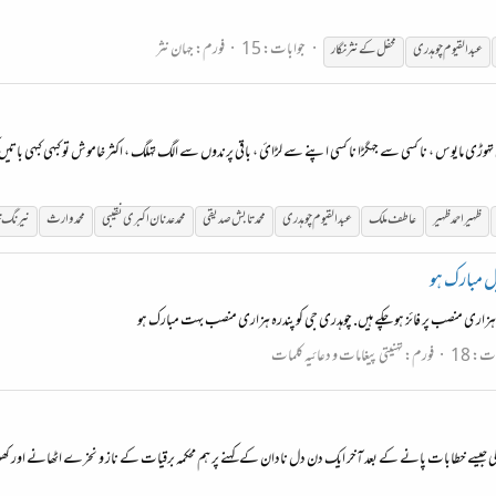
جوابات: 15
فورم:
جہان نثر
عبدالقیوم
چوہدری
محفل کے نثر نگار
وڑی مایوس ، نا کسی سے جهگڑا نا کسی اپنے سے لڑائ ، باقی پرندوں سے الگ تهلگ ، اکثر خاموش تو کبهی کبهی باتیں ک
ظہیر احمد ظہیر
عاطف ملک
عبدالقیوم
چوہدری
محمد تابش صدیقی
محمد عدنان اکبری نقیبی
محمد وارث
نیرنگ 
یل مبارک ہو
زاری منصب پر فائز ہو چکے ہیں. چوہدری جی کو پندرہ ہزاری منصب بہت مبارک ہو
ت: 18
فورم:
تہنیتی پیغامات و دعائیہ کلمات
 ہالکی جیسے خطابات پانے کے بعد آخر ایک دن دل نادان کے کہنے پر ہم محکمہ برقیات کے ناز و نخرے اٹھانے اور ک