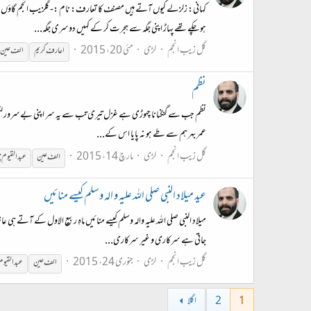
ہو چکے تھے پہاڑ اپنی جگہ سے ہجرت کر کے کہیں دوسری جگہ...
گل زیب انجم
لڑی
مئی 20، 2015
اعارف کریم
الف عین
نظم
نظم جب سے گنگنانا چهوڑی ہے غزل تیری تب سے یہ سر اپنی بےسرور لگتی ہے مل
عمر بهر ہم سے طے ہو نہ پایا اس کے...
گل زیب انجم
لڑی
مارچ 14، 2015
الف عین
عبدالقیوم
چ
عید میلاد النبی صلی اللہ علیہ و الہ وسلم کیسے منائیں
میلاد النبی صلی اللہ علیہ والہ وسلم کیسے منائیں ماہِ ربیع الاول کے آتے ہی
جاتی ہے سرکاری و غیر سرکاری...
گل زیب انجم
لڑی
جنوری 24، 2015
الف عین
عبدالقیوم
1
2
اگلا