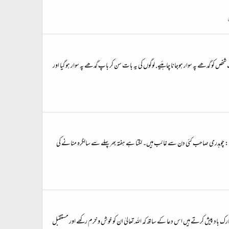
ص کو گدھے پہ سوار ہوجانا چاہئیے. لوگوں کی یہ بات سن کر باپ گدھے پہ سوار ہو گیا اور
اردو محفل کے بہترین لکھاری، عمدہ حسِ ظرافت رکھنے والے اور رونقِ محفل کا غیر اعلانیہ خطاب پانے والے عبدالقیوم چوہدری صاحب کو سالگرہ کی بہت سی مبارکباد :party: :party: چوہدری صاحب کئی دن سے غائب ہیں۔ لگتا ہے ہفتہ بھر پہلے سے سالگرہ منانے کی
ئی کے مراسلوں نے 11000 کا سنگِ میل عبور کر لیا ہے۔ اس موقعے پہ ہم ان کو مبارک باد پیش کرتے ہیں اس دعا کے ساتھ کہ اللہ تعالیٰ ان کو خوش و خرم رکھے اور مستقبل