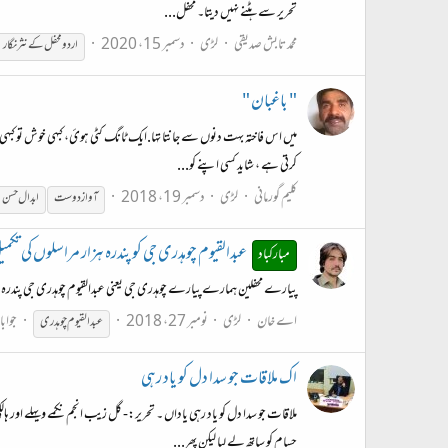
تحریر سے ہٹنے نہیں دیتا۔ محفل...
محمد تابش صدیقی
لڑی
دسمبر 15، 2020
اردو محفل کے نثر نگار
" باغبان "
میں اس فاختہ بہت دنوں سے جانتا تها.ایک ٹانگ کٹی ہوئ، کبهی خوش تو کبهی ته
کرتی ہے ، شاید کسی اپنے کو...
کلیم گورمانی
لڑی
دسمبر 19، 2018
آواز دوست
ابدال حسن
عبدالقیوم چوہدری جی کو پندرہ ہزار مراسلوں کی تکم
مبارکباد
پیارے محفلین ہمارے پیارے چوہدری جی یعنی عبدالقیوم چوہدری جی پندرہ ہ
اے خان
لڑی
نومبر 27، 2018
جوابا
عبدالقیوم
چوہدری
اک ملاقات جو سدا دل کو یاد رہی
ملاقات جو سدا دل کو یاد رہی یاداں ۔ تحریر:- گل زیب انجم نکمے ویہلے اور
حسام کو ساتھ لے لیا لیکن پھر...