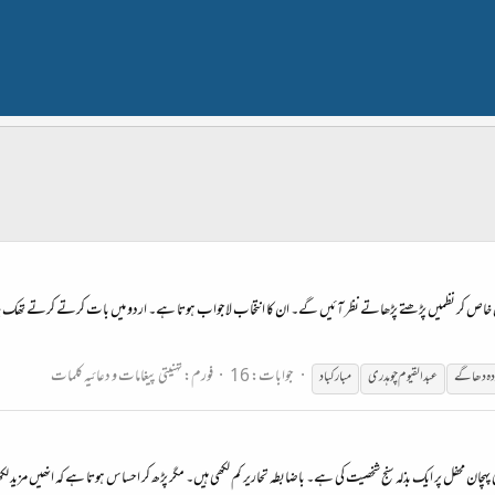
زلیں خاص کر نظمیں پڑھتے پڑھاتے نظر آئیں گے۔ ان کا انتخاب لاجواب ہوتا ہے۔ اردو میں بات کرتے کرتے تھک جا
جوابات: 16
فورم:
تہنیتی پیغامات و دعائیہ کلمات
ہ دھاگے
عبدالقیوم
چوہدری
مبارکباد
ن محفل پر ایک بذلہ سنج شخصیت کی ہے۔ باضابطہ تحاریر کم لکھی ہیں۔ مگر پڑھ کر احساس ہوتا ہے کہ انھیں مزید لکھنا 