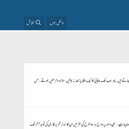
داخل ہوں
تلاش
تے ہیں۔پھر جب تک پنجابی کا ایک لفظ یا جملہ نہ بولیں، تازہ دم نہیں ہوتے۔ حسِ
چاہیے۔ سنجیدہ اور پرمزاح ہر دو طرح کی نثر میں ان کا اندازِ تحریر قاری کی توجہ آخر تک