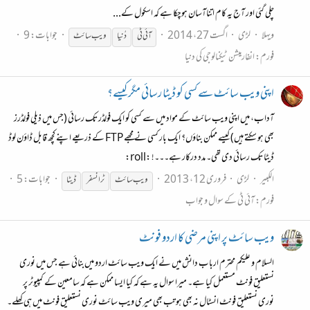
چلی گئی اور آج یہ کام اتناآسان ہوچکا ہے کہ اسکول کے...
ویہلا
لڑی
اگست 27، 2014
جوابات: 9
آئی ٹی
دُنیا
ویب
سائٹ
فورم:
انفارمیشن ٹیکنالوجی کی دنیا
اپنی ویب سائٹ سے کسی کو ڈیٹا رسائی مگر کیسے؟
آداب، میں اپنی ویب سائٹ کے مواد میں سے کسی کو ایک فولڈر تک رسائی (جس میں ذیلی فولڈرز
بھی ہو سکتے ہیں) کیسے ممکن بناؤں؟ ایک بار کسی نے مجھے FTP کے ذریعے اپنے کچھ قابل ڈاؤن لوڈ
ڈیٹا تک رسائی دی تھی۔ مدد درکار ہے۔۔۔! :roll:
الکبیر
لڑی
فروری 12، 2013
جوابات: 5
ویب
سائٹ
ٹرانسفر
ڈیٹا
فورم:
آئی ٹی کے سوال و جواب
ویب سائٹ پر اپنی مرضی کا اردو فونٹ
السلام و علیکم محترم ارباب دانش میں نے ایک ویب سائٹ اردو میں‌بنائی ہے جس میں نوری
نستعلیق فونٹ مستعمل کیا ہے۔ میرا سوال یہ ہے کہ کیا ایسا ممکن ہے کہ سامعین کے کمپیوٹر پر
نوری نستعلیق فونٹ انسٹال نہ بھی ہو تب بھی میری ویب سائٹ نوری نستعلیق فونٹ میں ہی کھلے۔