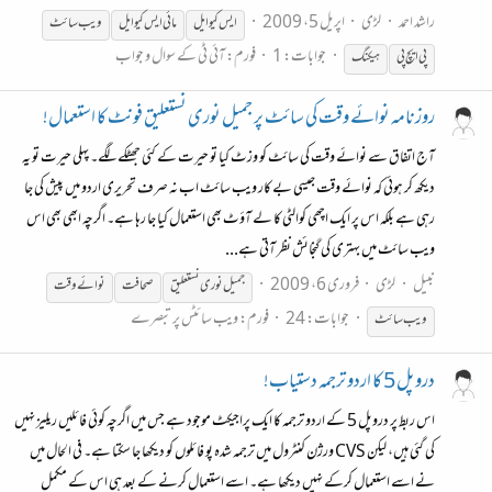
راشد احمد
لڑی
اپریل 5، 2009
ایس کیو ایل
مائی ایس کیو ایل
ویب
سائٹ
جوابات: 1
فورم:
آئی ٹی کے سوال و جواب
پی ایچ پی
ہیکنگ
روزنامہ نوائے وقت کی سائٹ پر جمیل نوری نستعلیق فونٹ کا استعمال!
آج اتفاق سے نوائے وقت کی سائٹ کو وزٹ کیا تو حیرت کے کئی جھٹکے لگے۔ پہلی حیرت تو یہ
دیکھ کر ہوئی کہ نوائے وقت جیسی بے کار ویب سائٹ اب نہ صرف تحریری اردو میں پیش کی جا
رہی ہے بلکہ اس پر ایک اچھی کوالٹی کا لے آؤٹ بھی استعمال کیا جا رہا ہے۔ اگرچہ ابھی بھی اس
ویب سائٹ میں بہتری کی گنجائش نظر آتی ہے...
نبیل
لڑی
فروری 6، 2009
جمیل نوری نستعلیق
صحافت
نوائے وقت
جوابات: 24
فورم:
ویب سائٹس پر تبصرے
ویب
سائٹ
دروپل 5 کا اردو ترجمہ دستیاب!
اس ربط پر دروپل 5 کے اردو ترجمہ کا ایک پراجیکٹ موجود ہے جس میں اگرچہ کوئی فائلیں ریلیز نہیں
کی گئی ہیں، لیکن CVS ورژن کنٹرول میں ترجمہ شدہ پو فائلوں کو دیکھا جا سکتا ہے۔ فی الحال میں
نے اسے استعمال کرکے نہیں دیکھا ہے۔ اسے استعمال کرنے کے بعد ہی اس کے مکمل