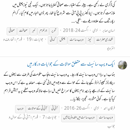
کی ڈگری لے رکھی ہے۔ پیشہ کے اعتبار سے صحافی کہلایا جاتا ہوں۔ ایک نجی نیوز چینل میں
ملازمت کرتا ہوں۔ اپنا کیئریر پی پی آئی سے شروع کیا تھا۔ پھر ڈان اخبار میں کام کیا۔ کرائم
رپورٹنگ کے علاوہ ریلوے، بجلی،...
ارمان صابر
لڑی
اگست 24، 2018
تحریر
جرنلزم
خبر
صحافت
صحافی
جوابات: 19
فورم:
تعارف و
لکھاری حضرات
نیوز
ویب
سائٹ
چینل
کہانی
انٹرویو
ایک ویب سائیٹ سے متعلق سوالات کے جوابات درکار ہیں
جناب! یہ رہا اس ویب سائیٹ کا ربط۔ یہ ویب سائیٹ پنجاب حکومت کی طرف سے زمینوں کے
ریکارڈز کمپیوٹرائزڈ کیے جانے کے حوالے سے وجود میں لائی گئی ہے۔ معاملہ یہ ہے کہ اس ویب
سائیٹ کے ذریعے بذریعہ نام زمینوں کا سراغ نہیں مل رہا ہے حالانکہ ویب صفحے پر یہ آپشن فراہم
کیا گیا ہے۔ کوئی مشورہ، تجویز، جگاڑ یا...
فرقان احمد
لڑی
اگست 26، 2016
آئی ٹی
آئی ٹی کے سوالات
ویب
جوابات: 7
فورم:
آئی ٹی کے سوال و
ویب
سائٹ
ویب
سائٹ
میں متعدد ڈیٹا بیس
جواب