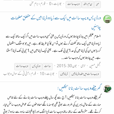
جوابات: 0
فورم:
بزم سخن
میر
ن م راشد
ویب
سائٹ
ورڈ پریس ویب سائٹ میں ایک سے زیادہ ڈیٹا بیس کے متعلق معلومات
چاہئیں
السلام علیکم! میں جاننا چاہتا ہوں کہ ورڈپریس پر مبنی کسی ویب سائٹ میں اگر ایک ساتھ ایک سے
زیادہ ڈیٹا بیس ایک ساتھ کنکٹ کرنے ہوں تو اس کا کیا طریقہ کار ہے۔ میں جو ہوسٹنگ استعمال
کررہا ہوں ان کی ڈیٹا بیس کی حد 1جی بی تک ہے۔ یعنی ایک ڈیٹابیس میں 1 جی بی تک ڈیٹا آسکتا
ہے۔ میں چاہتا ہوں کہ ویب سائٹ...
تجمل حسین
لڑی
جون 30، 2015
سائٹ
ورڈ پریس
ویب
سائٹ
جوابات: 10
فورم:
آئی ٹی کے سوال و جواب
ویب
سائٹ
میں متعدد ڈیٹا بیس
ڈیٹا بیس
گھر بیٹھےویب سائٹ بنانا سیکھیں !
گھر بیٹھے ویب سائٹ بنانا سیکھیں! آج سے کچھ سال پہلے ویب سائٹ بنانے کے لئے خاص
مہارت کے حامل ماہرین کی ضرورت ہوتی تھی جو منہ مانگے معاوضوں کے عوض ویب سائٹس تیار
کرتے تھے۔ مگر وقت کے ساتھ ساتھ ویب سائٹ ڈیزائننگ اور ڈیویلپمنٹ سادہ سے سادہ تر ہوتی