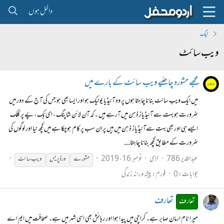
داخل ہوں
ٹیگ
ویب سائٹ
مجھے مشورہ چاھئیے ویب سائٹ کے بارے میں
میں ایک ویب سائٹ بنانا چاہتا ہوں پر وہ آئیڈیا یونیک ہو اور ایسا بھی ہو جس کی آج کے دور میں
ضرورت ہو بہت سے آئیڈیاز ذہن میں آرہے ہیں ۔ کہ آن لائن شاپنگ ، ای بُک ، پے پر کلک
ایسے ہی اور بھی بہت سےآئیڈیاز ذہن میں ہیں پر اِن سب پر کام ہوچکا ہے میں کچھ نیا اور لوگوں کی
ضرورت کے مطابق کچھ بنانا چاہتا...
عبدالقدیر 786
لڑی
نومبر 16، 2019
مشورے
ورڈ پریس
ویب
سائٹ
جوابات: 0
فورم:
پیشہ ورانہ زندگی
تعارف
تعارف
میرا نام ارمان صابر ہے۔ کراچی میں پیدا ہوا اور رہائش بھی اسی شہر میں ہے۔ صحافت میں ایم اے