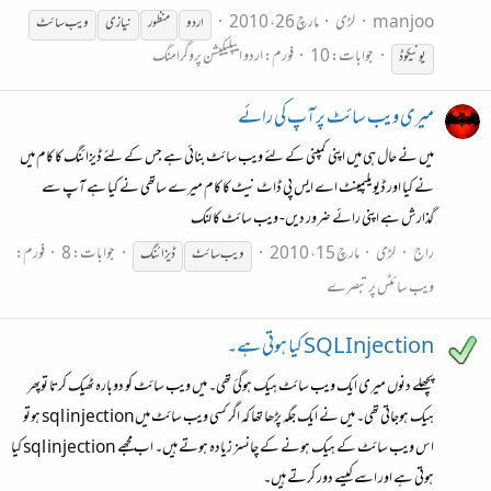
manjoo
لڑی
مارچ 26، 2010
اردو
منظور
نیازی
ویب
سائٹ
جوابات: 10
فورم:
اردو ایپلیکیشن پروگرامنگ
یونیکوڈ
میری ویب سائٹ پر آپ کی رائے
میں نے حال ہی میں اپنی کمپنی کے لئے ویب سائٹ بنائی ہے جس کے لئے ڈیزائنگ کا کام میں
نے کیا اور ڈیویلپمینٹ اے ایس پی ڈاٹ نیٹ کا کام میرے ساتھی نے کیا ہے آپ سے
گذارش ہے اپنی رائے ضرور دیں- ویب سائٹ کا لنک
راج
لڑی
مارچ 15، 2010
جوابات: 8
فورم:
ویب
سائٹ
ڈیزائنگ
ویب سائٹس پر تبصرے
SQL Injection کیا ہوتی ہے۔
پچھلے دنوں میری ایک ویب سائٹ ہیک ہوگئ تھی۔ میں ویب سائٹ کو دوبارہ ٹھیک کرتا توپھر
ہیک ہوجاتی تھی۔ میں نے ایک جگہ پڑھا تھا کہ اگر کسی ویب سائٹ میں‌sql injection ہوتو
اس ویب سائٹ کے ہیک ہونے کے چانسز زیادہ ہوتے ہیں۔ اب مجھے sql injection کیا
ہوتی ہے اور اسے کیسے دور کرتے ہیں۔