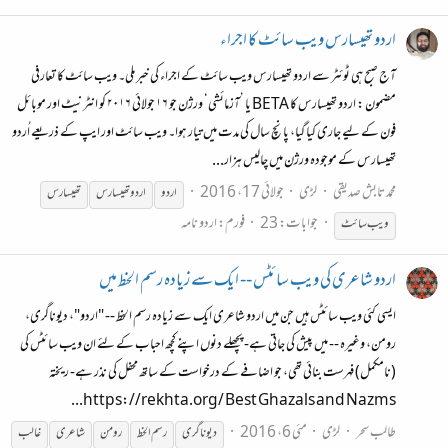
اردو تھیسارس ویب سائٹ کا اجراء
آج صبح ہی ٹوئٹر سے اردو تھیسارس ویب سائٹ کے اجراء کی خبر ملی۔ ویب سائٹ کا تعارفی
مضمون : اردو تھیسارس کا BETA یا ’آزمائشی‘ ورژن جو ۱۶ جولائی ۲۰۱۶ کو انٹرنیٹ اور موبائل
فون کے لیے جاری کیا گیا، پانچ سال کی مدت میں تیار ہوا۔ ویب سائٹ اور ایپ کے ذریعے اُردو
تھیسارس کے موجودہ ورژن میں چالیس ہزار...
محمد تابش صدیقی
لڑی
جولائی 17، 2016
اردو
اردو تھیسارس
تھیسارس
جوابات: 23
فورم:
اردو نامہ
ویب
سائٹ
اردو شاعری کی ویب سائٹس -- ایک سے زیادہ رسم الخط میں
ایسی کئی ویب سائٹس ہیں جن میں اردو شاعری ایک سے زیادہ رسم الخط -- "اردو"، دیوناگری،
رومن، وغیرہ -- میں پیش کی جاتی ہے- پچھلے دنوں اپنے کچھ احباب کے لئے ان ویب سائٹس کی
(نامکمل) فہرست بنائی تھی، جو اضافے کے درخواست کے ساتھ محفل کی نذر ہے- ریختہ
https://rekhta.org/ Best Ghazals and Nazms...
طالب سحر
لڑی
مئی 6، 2016
دیوناگری
رسم الخط
رومن
شاعری
غالب