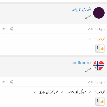
انصاری آفاق احمد
ا
محفلین
مارچ 21، 2010
#8
خوبصورت ہے۔
1
arifkarim
معطل
مارچ 22، 2010
#9
خوبصورت ہے۔ میوزک بھی مناسب ہے۔ بس تھوڑی بھاری ہے۔
1