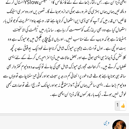
اچھی ڈیزائن ہے۔ بس رفتار بڑھانے کے لئے فائرفاکس کا ایکسٹینشن YSlow انسٹال کر کے
دیکھ لیں جہاں جہاں بہتری کی ضرورت ہوگی اندازہ ہو جائے گا۔ تصویریں اور دوسری اسٹیٹک
فائلیں اس قدر ہیں کہ آپ کو سی ڈی این استعمال کرنا چاہئے تھا۔ ویسے جاوا اسکرپٹ کو جو ٹول بار
استعمال کیا ہے وہ بھی رینڈرنگ کو سست کر رہا ہے۔ سائڈ بار میں ٹیکسٹ کی الائنمینٹ
جسٹیفائڈ ہے جو کہ ویب کے لئے مناسب نہیں۔ اور ہاں لانچ پیچ پر فلیش میں جو میوزک ہے وہ
بہت اونچی ہے۔ اول تو اسٹارٹ پیجیز پر میوزک شامل کرنا بجائے خود ایک بیوقوفی ہے پر کچھ
کلائنٹس کی ڈیمانڈ ہی ایسی ہوتی ہے اور بعض حالات میں ڈیزائنر امپریس کرنے کے لئے ایسی
غلطیاں کرتے ہیں۔ اگر بحالت مجبوری میوزک شامل بھی کی جائے تو ایک عدد وولیوم کنٹرولر بھی
ساتھ ہی ہونا چاہئے جو طے شدہ طور پر انتہائی کم درجہ پر سیٹ ہو اور کوئی تیز سننا چاہے تو وہاں سے
وولیوم بڑھا لے۔ ایسی سائٹس جہاں کوئی آواز متوقع نہ ہو اور اچانک شور بج اٹھے تو صارف کبھی
خوش نہیں ہوتے۔ ایک بار پھر کہوں گا کہ ڈیزائن اچھی ہے۔
1
وجی