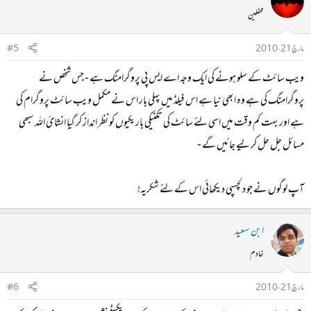
محفلین
مارچ 21، 2010
#5
ویب سائٹ کے سلو ہونے کی ایک وجہ اے ایس پی پروگرامنگ ہے - جس شخص نے
پروگرامنگ کی ہے وہ ابھی نیا ہے اس فیلڈ میں پہلی بار اس نے مکمل ویب سائٹ پروگرام کی
ہے اور بہت کم وقت میں اسی لئے سائٹ کی تکنیکی باریکیوں کو نظر انداز کر گیا انشائ اللہ سبھی
مسائل جل حل کر لیے جائیں گے -
آپ لوگوں نے جو دلچسپی دیکھائی اس کے لئے شکریہ!
ابن سعید
خادم
مارچ 21، 2010
#6