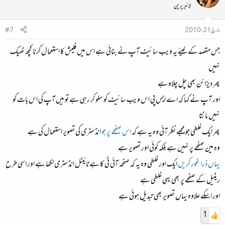
لائبریرین
مارچ 21، 2010
#7
جس مقصد کے لیئے یہ ویب سائیٹ آپ نے بنائی ہے اس میں فلیش کا استعمال کرنا کچھ ٹھیک
نہیں
پھر دیزائن بھی چل چلاو ہے
اور آپ نے کہا کہ اے ایس پی اس ویب سائیٹ کو سلو کر رہی ہے تو میں آپ کی اس بات کو
نہیں مانتا
پھر ایک غلطی جو مجھے نظر آئی وہ یہ ہے کہ
اس صفحے پر جو
انڈسٹری کی تصویر استعمال کی ہے
وہ مین صفحے پر نہیں ہے بلکہ کوئی اور تصویر ہے
یہاں ذرا غور کریں
ایک اور غلطی وہ یہ کہ صفحہ آئی ٹی کا ہے ٹائیٹل انڈسٹری لکھا ہے اور اسی طرح
ریٹیل کے صفحے پر بھی یہی غلطی ہے
اور اسکے علاوہ یہاں تصویر بھی تبدیل ہوئی ہے
1