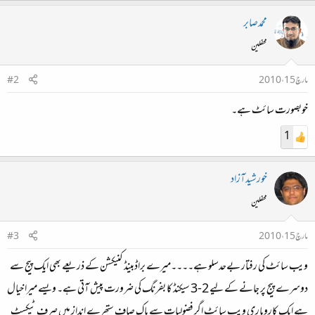
محمدصابر
محفلین
مارچ 15، 2010
#2
خوبصورت سائٹ ہے۔
1
خورشیدآزاد
محفلین
مارچ 15، 2010
#3
ویب سائٹ کی رفتار بےحدسلو ہے۔۔۔۔میرے براڈبینڈ کنیکشن کے ذریعے بھی ایک پیج سے
دوسرے پیج پر جانے کے لیے 2-3 سیکنڈ کا بفرنگ کی ضرورت پیش آتی ہے۔ ویسے میرا خیال
ہے ایک کاروباری ویب سائٹ اگر فضولیات سے پاک صاف ستھرے انداز میں صرف ٹیکسٹ