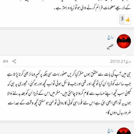
کے ذریعےمعلومات فرائم کرنے والی ہوتو زیادہ بہتر ہے۔
3
راج
محفلین
مارچ 21، 2010
#4
جی میں آپ کی بات سے متفق ہوں مگر کیا کریں حضور بہت سی جگہ پر کمپرومائز بھی کرنا پڑتا ہے
جب سائٹ کو ڈیزائن کیا تو کچھ اور تھی اور جب فائنل ہوئی تو اب کچھ اور ہوگئی- مجبوری یہ ہی کہ
کمپنی سب کچھ اپنے حساب سے کام کروانا چاہتی ہیں- مگر میں اس کے ڈیزائن کو جلد بدلنے والا
ہوں یہ تو ابھی ابھی بنی ہے اس لئے فورا ہی کوئی کاروائی تو نہی ہو سکتی کچھ وقت کے بعد اسے
ضرور بدل دوں گا-
راج