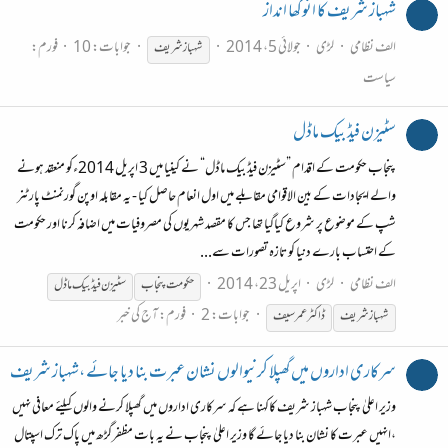
شہباز شریف کا انوکھا انداز
الف نظامی
لڑی
جولائی 5، 2014
جوابات: 10
فورم:
شہباز
شریف
سیاست
سٹیزن فیڈ بیک ماڈل
پنجاب حکومت کے اقدام ”سٹیزن فیڈ بیک ماڈل“ نے کینیا میں 3 اپریل 2014ءکو منعقد ہونے
والے ایجادات کے بین الاقوامی مقابلے میں اول انعام حاصل کیا - یہ مقابلہ اوپن گورنمنٹ پارٹنر
شپ کے موضوع پر شروع کیاگیا تھا جس کا مقصد شہریوں کی مصروفیات میں اضافہ کرنا اور حکومت
کے احتساب بارے دنیا کو تازہ تصورات سے...
الف نظامی
لڑی
اپریل 23، 2014
حکومت پنجاب
سٹیزن فیڈ بیک ماڈل
جوابات: 2
فورم:
آج کی خبر
شہباز
شریف
ڈاکٹر عمر سیف
سرکاری اداروں میں گھپلا کرنیوالوں نشان عبرت بنا دیا جائے ،شہباز شریف
وزیر اعلیٰ پنجاب شہباز شریف کاکہنا ہے کہ سرکاری اداروں میں گھپلا کرنے والوں کیلئے معافی نہیں
،انہیں عبرت کا نشان بنا دیا جائے گا وزیر اعلیٰ پنجاب نے یہ بات مظفرگڑھ میں پاک ترک اسپتال