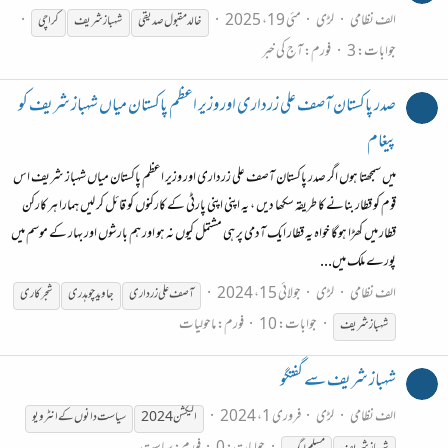
الف نظامی
لڑی
مئی 19، 2025
خالد مقبول صدیقی
شہباز
شریف
کراچی
جوابات: 3
فورم:
آج کی خبر
صدر پاکستان آصف علی زرداری اور وزیر اعظم پاکستان میاں شہباز شریف کو
پیغام
میں سمجھتا ہوں اگر صدر پاکستان آصف علی زرداری اور وزیر اعظم پاکستان میاں شہباز شریف اس
قوم کو قطار بنانے کا طریقہ سکھا دیں ، یہ اپنی اپنی پارٹی کے کارکنوں کو قائل کر لیں ہمارا ہر کارکن
قطار میں کھڑا ہوگا خواہ یہ قطار ایک آدمی پر ہی مشتمل کیوں نہ ہو اور ہم بارشوں اور بہار کے موسم میں
پورے ملک میں...
الف نظامی
لڑی
جولائی 15، 2024
آصف علی زرداری
جاوید چوہدری
شجر کاری
جوابات: 10
فورم:
ماحولیات
شہباز
شریف
شہباز شریف سے گفتگو
الف نظامی
لڑی
فروری 1، 2024
الیکشن 2024
سیاست دانوں کے انٹرویو