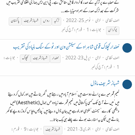
کے معاہدے پر ترکیہ کے صدر کا کردار قابل ستائش ہے۔ پی این ایس جہاز کی افتتاحی تقریب میں
شرکت کے بعد ترک صدر کے ہمراہ میڈیا سے...
الف نظامی
لڑی
نومبر 25، 2022
ترکیہ
روس
شہباز
شریف
پاکستان
جوابات: 1
فورم:
آج کی خبر
یوکرائن
خضدار کچلاک قومی شاہراہ کے سیکشن ون اور ٹو کے سنگ بنیاد کی تقریب
الف نظامی
لڑی
اپریل 23، 2022
جوابات:
خضدار
شہباز
شریف
کچلاک
1
فورم:
آج کی خبر
شہباز شریف ماڈل
نعیم قمر میرے پرانے دوست ہیں‘ اسلام آباد میں رہتے ہیں‘ گھر بناتے ہیں اور کمال کر دیتے
ہیں‘ میں نے آج تک کسی پاکستانی میں نعیم قمر سے زیادہ حس جمال (Aesthetic) نہیں
دیکھی‘ گارے‘ سیمنٹ‘ لکڑی اور لوہے میں جان ڈال دیتے ہیں‘ چالیس پچاس کروڑ روپے کا گھر
بناتے ہیں لیکن یہ اسٹارٹ ہونے سے پہلے ہی بک جاتا...
الف نظامی
لڑی
جنوری 3، 2021
جوابات: 9
فورم:
شہباز
شریف