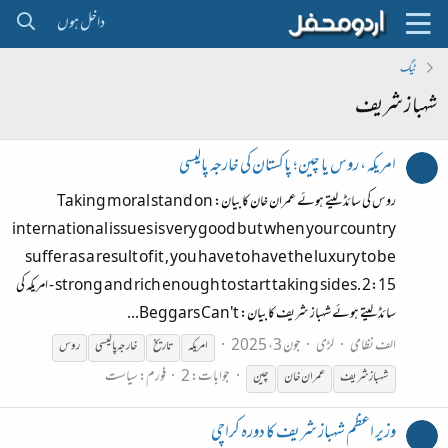
داخل ہوں
ٹیگ
شہباز شریف
امریکہ ، روس یا چین؛ پاکستان کی خارجہ پالیسی
روس کی سائڈ لیتے ہوئے عمران خان کا بیان: Taking moral stand on
international issues is very good but when your country
suffer as a result of it , you have to have the luxury to be
strong and rich enough to start taking sides. 2:15 - امریکہ کی
سائڈ لیتے ہوئے شہباز شریف کا بیان: Beggars Can't...
الف نظامی
لڑی
جون 3، 2025
امریکہ
تاریخ
خارجہ پالیسی
روس
جوابات: 2
فورم:
سیاست
شہباز
شریف
عمران خان
چین
وزیر اعظم شہباز شریف کا دورہ کراچی