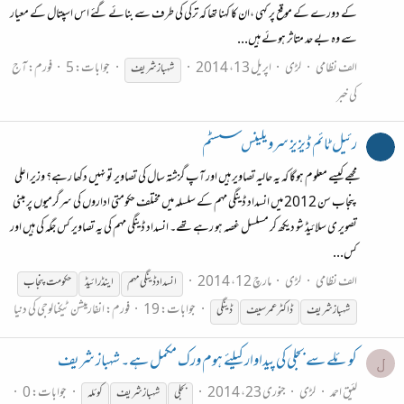
کے دورے کے موقع پر کہی ،ان کا کہنا تھا کہ ترکی کی طرف سے بنائے گئے اس اسپتال کے معیار
سے وہ بے حد متاثر ہوئے ہیں...
الف نظامی
لڑی
اپریل 13، 2014
جوابات: 5
فورم:
آج
شہباز
شریف
کی خبر
رئیل ٹائم ڈیزیز سرویلینس سسٹم
مجھے کیسے معلوم ہوگا کہ یہ حالیہ تصاویر ہیں اور آپ گزشتہ سال کی تصاویر تو نہیں دکھا رہے؟ وزیر اعلی
پنجاب سن 2012 میں انسداد ڈینگی مہم کے سلسلہ میں مختلف حکومتی اداروں کی سرگرمیوں پر مبنی
تصویر ی سلائیڈ شو دیکھ کر مسلسل غصہ ہو رہے تھے۔ انسداد ڈینگی مہم کی یہ تصاویر کس جگہ کی ہیں اور
کس...
الف نظامی
لڑی
مارچ 12، 2014
انسداد ڈینگی مہم
اینڈرائیڈ
حکومت پنجاب
جوابات: 19
فورم:
انفارمیشن ٹیکنالوجی کی دنیا
شہباز
شریف
ڈاکٹر عمر سیف
ڈینگی
کوئلے سے بجلی کی پیداوار کیلئے ہوم ورک مکمل ہے۔ شہباز شریف
ل
لئیق احمد
لڑی
جنوری 23، 2014
جوابات: 0
بجلی
شہباز
شریف
کوئلہ