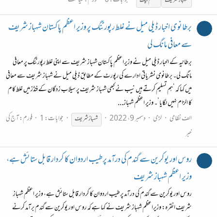
جوابات: 0
فورم:
سیاست
شہباز
شریف
مسلم لیگ
برطانوی اخبار ڈیلی میل نے غلط رپورٹنگ پر وزیر اعظم پاکستان شہباز شریف
سے معافی مانگ لی
برطانیہ کے اخبار ڈیلی میل نے وزیراعظم پاکستان شہباز شریف سے اپنی غلط رپورٹنگ پر معافی
مانگ لی۔ برطانوی نشریاتی ادارے کی رپورٹ کے مطابق ڈیلی میل نے شہباز شریف سے معافی
میں کہا کہ ’ہم تسلیم کرتے ہیں نیب نے کبھی شہباز شریف پر سیلاب زدگان کے فنڈز میں غلط کام
کا الزام نہیں لگایا‘۔ وزیر اعظم شہباز...
الف نظامی
لڑی
دسمبر 9، 2022
جوابات: 1
فورم:
آج کی
شہباز
شریف
خبر
روس اور یوکرین سے گندم کی درآمد پرطیب اردوان کا کردار قابل ستائش ہے،
وزیر اعظم شہباز شریف
روس اور یوکرین سے گندم کی درآمد پرطیب اردوان کا کردار قابل ستائش ہے، وزیر اعظم شہباز
شریف انقرہ: وزیراعظم شہباز شریف نے کہا ہے کہ روس اور یوکرین سے گندم برآمد کرنے