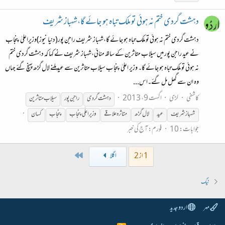
دہشت گردی ختم نہ ہوئی تو ملک تباہ ہو جائے گا،شہباز شریف
دہشت گردی ختم نہ ہوئی تو ملک تباہ ہو جائے گا،شہباز شریف راجن پور(دنیا نیوز)وزیراعلیٰ پنجاب
نے عید راجن پور میں سیلاب متاثرین کے ساتھ منائی،شہباز شریف نے کہا کہ دہشت گردی ختم
نہ ہوئی تو ملک تباہ ہو جائے گا۔ وزیر اعلیٰ پنجاب سیلاب متاثرین سے عید ملنے لال گڑھ پہنچ گئے جہاں
وہ ان سے گھل مل گئے۔اس...
کاشفی
لڑی
اگست 9، 2013
دہشت گردی
راجن پور
سیلاب متاثرین
شہباز
شریف
عید
لال گڑھ
متاثرہ علاقے
وزیرِ اعلٰی پنجاب
پنجاب
کسان
جوابات: 10
فورم:
آج کی خبر
Last
1 از 2
اگلا
ٹیگ
مہر
اردو جدید