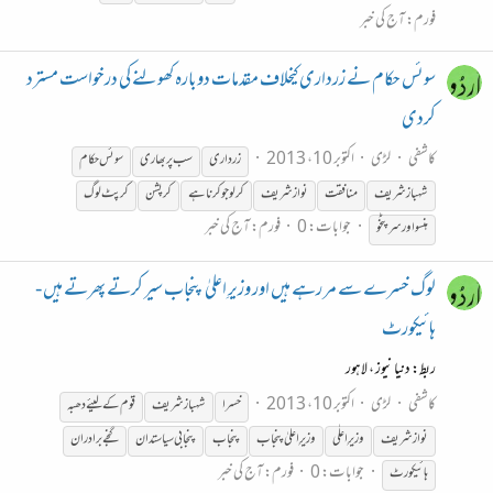
فورم:
آج کی خبر
سوئس حکام نے زرداری کیخلاف مقدمات دوبارہ کھولنے کی درخواست مسترد
کردی
کاشفی
لڑی
اکتوبر 10، 2013
زرداری
سب پر بھاری
سوئس حکام
شہباز
شریف
منافقت
نواز
شریف
کر لو جو کرنا ہے
کرپشن
کرپٹ لوگ
جوابات: 0
فورم:
آج کی خبر
ہنسو اور سر پٹخو
لوگ خسرے سے مر رہے ہیں اور وزیرِ اعلیٰ پنجاب سیر کرتے پھرتے ہیں -
ہائیکورٹ
ربط: دنیا نیوز ، لاہور
کاشفی
لڑی
اکتوبر 10، 2013
خسرا
شہباز
شریف
قوم کے لیئے دھبہ
نواز
شریف
وزیرِ اعلٰی
وزیرِ اعلیٰ پنجاب
پنجاب
پنجابی سیاستدان
گنجے برادران
جوابات: 0
فورم:
آج کی خبر
ہائیکورٹ