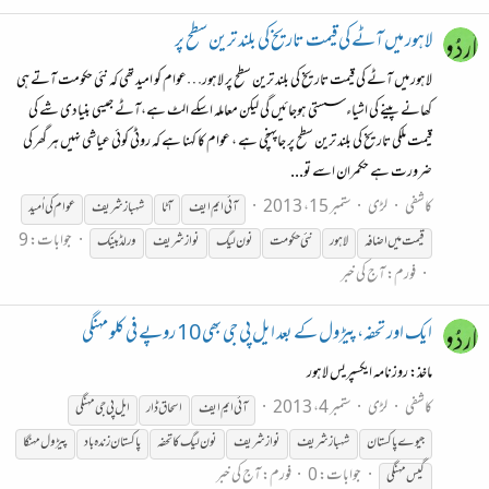
لاہور میں آٹے کی قیمت تاریخ کی بلند ترین سطح پر
لاہور میں آٹے کی قیمت تاریخ کی بلند ترین سطح پر لاہور…عوام کو امید تھی کہ نئی حکومت آتے ہی
کھانے پینے کی اشیاء سستی ہوجائیں گی لیکن معاملہ اسکے الٹ ہے،آٹے جیسی بنیادی شے کی
قیمت ملکی تاریخ کی بلند ترین سطح پر جاپہنچی ہے ، عوام کا کہنا ہے کہ روٹی کوئی عیاشی نہیں ہر گھر کی
ضرورت ہے حکمران اسے تو...
کاشفی
لڑی
ستمبر 15، 2013
آئی ایم ایف
آٹا
شہباز
شریف
عوام کی اُمید
جوابات: 9
قیمت میں اضافہ
لاہور
نئی حکومت
نو ن لیگ
نواز
شریف
ورلڈ بینک
فورم:
آج کی خبر
ایک اور تحفہ، پیڑول کے بعد ایل پی جی بھی 10 روپے فی کلو مہنگی
ماخذ: روزنامہ ایکسپریس لاہور
کاشفی
لڑی
ستمبر 4، 2013
آئی ایم ایف
اسحاق ڈار
ایل پی جی مہنگی
جیوے پاکستان
شہباز
شریف
نواز
شریف
نون لیگ کا تحفہ
پاکستان زندہ باد
پیڑول مہنگا
جوابات: 0
فورم:
آج کی خبر
گیس مہنگی