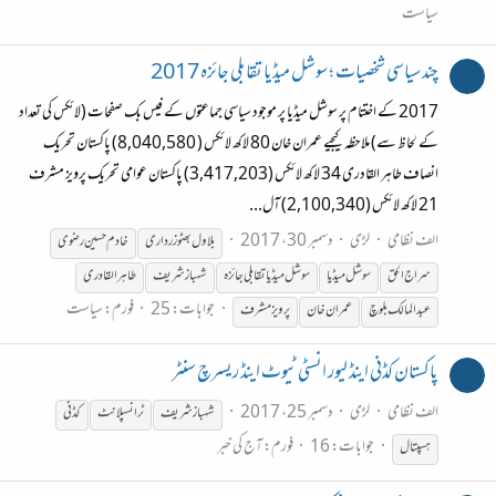
سیاست
چند سیاسی شخصیات ؛ سوشل میڈیا تقابلی جائزہ 2017
2017 کے اختتام پر سوشل میڈیا پر موجود سیاسی جماعتوں کے فیس بک صفحات (لائکس کی تعداد
کے لحاظ سے) ملاحظہ کیجیے عمران خان 80 لاکھ لائکس ( 8,040,580) پاکستان تحریک
انصاف طاہر القادری 34 لاکھ لائکس (3,417,203) پاکستان عوامی تحریک پرویز مشرف
21 لاکھ لائکس (2,100,340) آل...
الف نظامی
لڑی
دسمبر 30، 2017
بلاول بھٹو زرداری
خادم حسین رضوی
سراج الحق
سوشل میڈیا
سوشل میڈیا تقابلی جائزہ
شہباز
شریف
طاہر القادری
جوابات: 25
فورم:
سیاست
عبد المالک بلوچ
عمران خان
پرویز مشرف
پاکستان کڈنی اینڈ لیور انسٹی ٹیوٹ اینڈ ریسرچ سنٹر
الف نظامی
لڑی
دسمبر 25، 2017
شہباز
شریف
ٹرانسپلانٹ
کڈنی
جوابات: 16
فورم:
آج کی خبر
ہسپتال