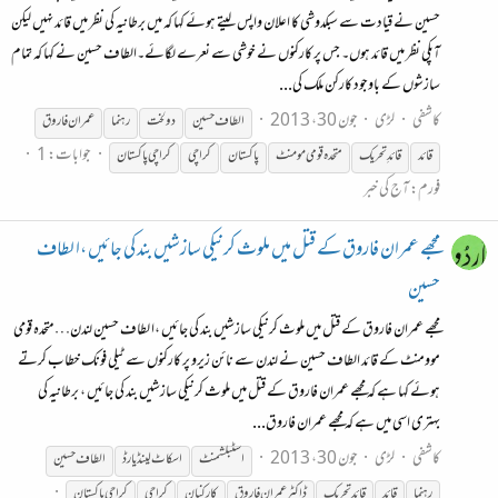
حسین نے قیادت سے سبکدوشی کا اعلان واپس لیتے ہوئے کہا کہ میں برطانیہ کی نظر میں قائد نہیں لیکن
آپکی نظر میں قائد ہوں۔ جس پر کارکنوں نے خوشی سے نعرے لگائے۔الطاف حسین نے کہا کہ تمام
سازشوں کے باوجود کارکن ملک کی...
کاشفی
لڑی
جون 30، 2013
الطاف حسین
دولخت
رہنما
عمران فاروق
جوابات: 1
قائد
قائد
ِ تحریک
متحدہ قومی مومنٹ
پاکستان
کراچی
کراچی پاکستان
فورم:
آج کی خبر
مجھے عمران فاروق کے قتل میں ملوث کرنیکی سازشیں بند کی جائیں ،ا لطاف
حسین
مجھے عمران فاروق کے قتل میں ملوث کرنیکی سازشیں بند کی جائیں ،ا لطاف حسین لندن…متحدہ قومی
موومنٹ کے قائد الطاف حسین نے لندن سے نائن زیرو پر کارکنوں سے ٹیلی فونک خطاب کرتے
ہوئے کہا ہے کہ مجھے عمران فاروق کے قتل میں ملوث کرنیکی سازشیں بند کی جائیں ، برطانیہ کی
بہتری اسی میں ہے کہ مجھے عمران فاروق...
کاشفی
لڑی
جون 30، 2013
اسٹبلشمنٹ
اسکاٹ لینڈ یارڈ
الطاف حسین
رہنما
قائد
قائد
ِ تحریک
ڈاکٹر عمران فاروق
کارکنان
کراچی
کراچی پاکستان