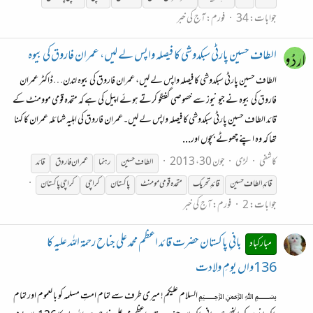
جوابات: 34
فورم:
آج کی خبر
الطاف حسین پارٹی سبکدوشی کا فیصلہ واپس لے لیں، عمران فاروق کی بیوہ
الطاف حسین پارٹی سبکدوشی کا فیصلہ واپس لے لیں، عمران فاروق کی بیوہ لندن…ڈاکٹر عمران
فاروق کی بیوہ نے جیو نیوز سے خصوصی گفتگو کرتے ہوئے اپیل کی ہے کہ متحدہ قومی موومنٹ کے
قائد الطاف حسین پارٹی سبکدوشی کا فیصلہ واپس لے لیں۔عمران فاروق کی اہلیہ شمائلہ عمران کا کہنا
تھا کہ وہ اپنے چھوٹے بچوں اور...
کاشفی
لڑی
جون 30، 2013
الطاف حسین
رہنما
عمران فاروق
قائد
قائد
ِ الطاف حسین
قائد
ِ تحریک
متحدہ قومی مومنٹ
پاکستان
کراچی
کراچی پاکستان
جوابات: 2
فورم:
آج کی خبر
بانیِ پاکستان حضرت قائد اعظم محمد علی جناح رحمۃ اللہ علیہ کا
مبارکباد
136واں یومِ ولادت
﷽ السلام علیکم! میری طرف سے تمام امتِ مسلمہ کو با لعموم اور تمام