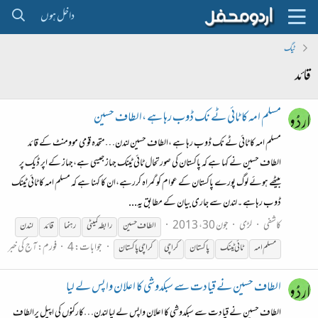
داخل ہوں
ٹیگ
قائد
مسلم امہ کا ٹائی ٹے نک ڈوب رہا ہے ،الطاف حسین
مسلم امہ کا ٹائی ٹے نک ڈوب رہا ہے ،الطاف حسین لندن…متحدہ قومی موومنٹ کے قائد
الطاف حسین نے کہا ہے کہ پاکستان کی صورتحال ٹائی ٹینک جہاز جیسی ہے،جہاز کے اپر ڈیک پر
بیٹھے ہوئے لوگ پورے پاکستان کے عوام کو گمراہ کررہے،ان کا کہنا ہے کہ مسلم امہ کا ٹائی ٹینک
ڈوب رہاہے ۔لندن سے جاری بیان کے مطابق یہ...
کاشفی
لڑی
جون 30، 2013
الطاف حسین
رابطہ کمیٹی
رہنما
قائد
لندن
جوابات: 4
فورم:
آج کی خبر
مسلم امہ
ٹائی ٹینک
پاکستان
کراچی
کراچی پاکستان
الطاف حسین نے قیادت سے سبکدوشی کا اعلان واپس لے لیا
الطاف حسین نے قیادت سے سبکدوشی کا اعلان واپس لے لیا لندن…کارکنوں کی اپیل پرالطاف