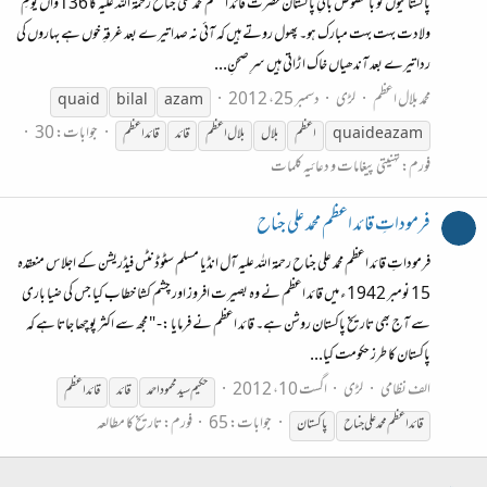
پاکستانیوں کو بالخصوص بانیِ پاکستان حضرت قائد اعظم محمد علی جناح رحمۃ اللہ علیہ کا 136واں یومِ
ولادت بہت بہت مبارک ہو۔ پھول روتے ہیں کہ آئی نہ صدا تیرے بعد غرقہِ خوں ہے بہاروں کی
ردا تیرے بعد آندھیاں خاک ا ڑاتی ہیں سرِ صحنِ...
محمد بلال اعظم
لڑی
دسمبر 25، 2012
quaid
bilal
azam
جوابات: 30
quaid e azam
اعظم
بلال
بلال اعظم
قائد
قائد
اعظم
فورم:
تہنیتی پیغامات و دعائیہ کلمات
فرموداتِ قائد اعظم محمد علی جناح
فرموداتِ قائد اعظم محمد علی جناح رحمۃ اللہ علیہ آل انڈیا مسلم سٹوڈنٹس فیڈریشن کے اجلاس منعقدہ
15 نومبر 1942 ء میں قائد اعظم نے وہ بصیرت افروز اور چشم کشا خطاب کیا جس کی ضیا باری
سے آج بھی تاریخ پاکستان روشن ہے۔ قائد اعظم نے فرمایا :- " مجھ سے اکثر پوچھا جاتا ہے کہ
پاکستان کا طرز حکومت کیا...
الف نظامی
لڑی
اگست 10، 2012
حکیم سید محمود احمد
قائد
قائد
اعظم
جوابات: 65
فورم:
تاریخ کا مطالعہ
قائد
اعظم محمد علی جناح
پاکستان