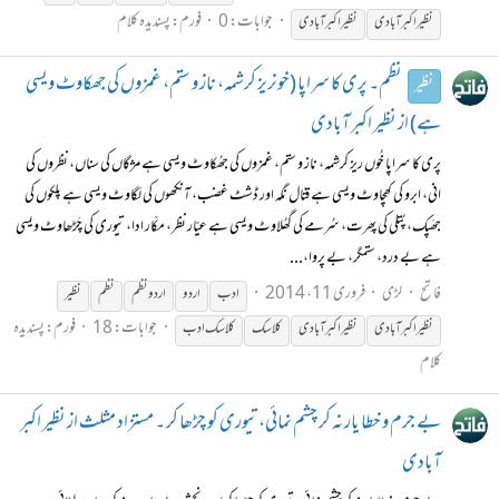
جوابات: 0
فورم:
پسندیدہ کلام
نظیر
اکبر آبادی
نظیر
اکبرآبادی
نظم۔ پری کا سراپا (خونریز کرشمہ، ناز و ستم، غمزوں کی جھکاوٹ ویسی
نظیر
ہے) از نظیر اکبر آبادی
پری کا سراپا خُوں ریز کرشمہ، ناز و ستم، غمزوں کی جھُکاوٹ ویسی ہے مژگاں کی سناں، نظروں کی
انی، ابرو کی کھِچاوٹ ویسی ہے قتّال نگہ اور ڈشٹ غضب، آنکھوں کی لَگاوٹ ویسی ہے پلکوں کی
جھَپک، پُتلی کی پھِرت، سُرمے کی گھُلاوٹ ویسی ہے عیّار نظر، مکّار ادا، تیوری کی چَڑھاوٹ ویسی
ہے بے درد، ستمگر، بے پروا،...
فاتح
لڑی
فروری 11، 2014
ادب
اردو
اردو نظم
نظم
نظیر
جوابات: 18
فورم:
پسندیدہ
نظیر
اکبر آبادی
نظیر
اکبرآبادی
کلاسک
کلاسک ادب
کلام
بے جرم و خطا یار نہ کر چشم نمائی، تیوری کو چڑھا کر ۔ مستزاد مثلث از نظیر اکبر
آبادی