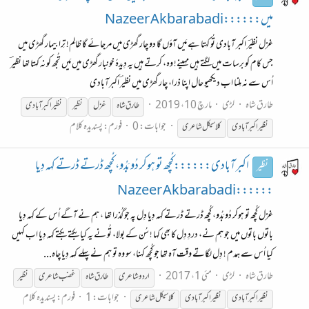
میں::::::Nazeer Akbarabadi
غزل نظیؔر اکبر آبادی تُو کہتا ہے مَیں آؤں گا دو چار گھڑی میں مرجائے گا ظالِم! تِرا بیمار گھڑی میں
جس کام کو برسات میں لگتے ہیں مہینے! وہ، کرتے ہیں یہ دِیدۂ خونبار گھڑی میں مَیں تُجھ کو نہ کہتا تھا نظیرؔ
اُس سے نہ مِلنا اب دیکھیو حال اپنا ذرا، چار گھڑی میں نظیرؔ اکبرآبادی
طارق شاہ
لڑی
مارچ 10، 2019
طارق شاہ
غزل
نظیر
نظیر
اکبر آبادی
جوابات: 0
فورم:
پسندیدہ کلام
نظیر
اکبرآبادی
کلاسیکل شاعری
اکبر آبادی::::::کُچھ تو ہوکر دُو بَدُو، کُچھ ڈرتے ڈرتے کہہ دِیا
نظیر
::::::Nazeer Akbarabadi
غزل کُچھ تو ہوکر دُو بَدُو، کُچھ ڈرتے ڈرتے کہہ دِیا دِل پہ جو گُذرا تھا ، ہم نے آگے اُس کے کہہ دِیا
باتوں باتوں میں جو ہم نے، دردِ دِل کا بھی کہا ! سُن کے بولا، تُو نے یہ کیا بکتے بکتے کہہ دِیا اب کہیں
کیا اُس سے ہمدم ! دِل لگاتے وقت آہ تھا جو کُچھ کہنا، سو وہ تو ہم نے پہلے کہہ دِیا چاہ...
طارق شاہ
لڑی
مئی 1، 2017
اردو شاعری
طارق شاہ
غضب شاعری
نظیر
جوابات: 1
فورم:
پسندیدہ کلام
نظیر
اکبر آبادی
نظیر
اکبرآبادی
کلاسیکل شاعری