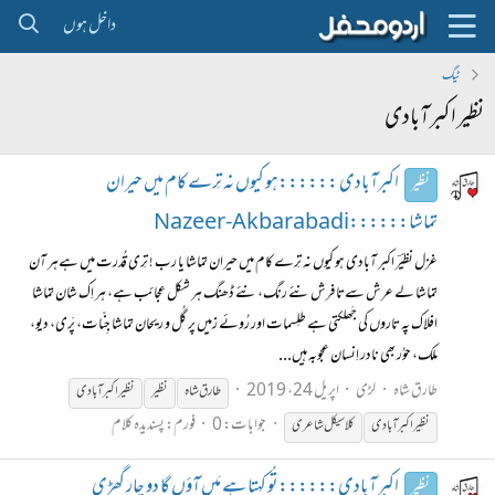
داخل ہوں
ٹیگ
نظیر اکبرآبادی
اکبرآبادی ::::::ہو کیوں نہ تِرے کام میں حیران
نظیر
تماشا::::::Nazeer-Akbarabadi
غزل نظیؔر اکبر آبادی ہو کیوں نہ تِرے کام میں حیران تماشا یا رب ! تِری قُدرت میں ہےہر آن
تماشا لے عرش سےتا فرش نئے رنگ، نئے ڈھنگ ہر شکل عجائب ہے، ہر اِک شان تماشا
افلاک پہ تاروں کی جَھلکتی ہے طلِسمات اور رُوئے زمیں پر گُل و ریحان تماشا جِنّات، پَری، دیو،
ملک، حوُر بھی نادر اِنسان عجوبہ ہیں...
طارق شاہ
لڑی
اپریل 24، 2019
طارق شاہ
نظیر
نظیر
اکبر آبادی
جوابات: 0
فورم:
پسندیدہ کلام
نظیر
اکبرآبادی
کلاسیکل شاعری
اکبر آبادی::::::تُو کہتا ہے مَیں آؤں گا دو چار گھڑی
نظیر