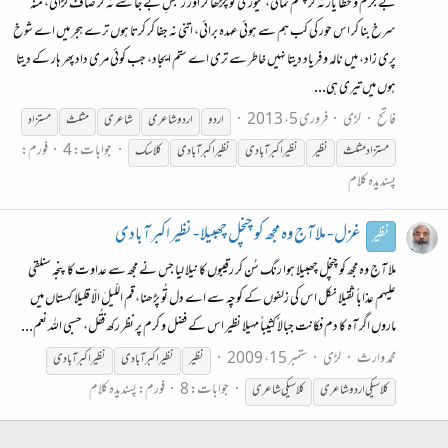
بے جرم و خطا یار نہ کر چشم نمائی، تیوری کو چڑھا کر اور رنجشِ بے جا سے نہ کر صاف لڑائی، منہ
سرخ بنا کر اس حور کی کب ہم سے ہوئی عہدہ برائی، اتنی نہ جفا کر کرتا ہوں ترے ہجر میں اے شوخ
پری زاد، میں نالہ و فریاد دیتا نہیں خاطر سے تری اے ستم ایجاد، جب کوئی مری داد پھر ہار کے دیتا
ہوں میں تیری ہی...
فاتح
لڑی
فروری 5، 2013
اردو
اردو شاعری
شاعری
مثلث
مستزاد
جوابات: 4
فورم:
مستزاد مثلث
نظیر
نظیر
اکبر آبادی
نظیر
اکبرآبادی
کلاسک
پسندیدہ کلام
غزل - ملا آج وہ مجھ کو چنچل چھبیلا - نظیر اکبر آبادی
نظیر
ملا آج وہ مجھ کو چنچل چھبیلا ہوا رنگ سُن کر رقیبوں کا نیلا لیا جس نے مجھ سے عداوت کا پنجہ سنلقی
علیہم عذاباً ثقیلا نکل اس کی زلفوں کے کوچہ سے اے دل تُو پڑھنا، قم اللّیلَ الّا قلیلا کہستاں میں
ماروں اگر آہ کا دم فکانت جبالاً کثیباً مہیلا نظیر اس کے فضل و کرم پر نظر رکھ فقُل، حسبی اللہ نعم...
محمد وارث
لڑی
ستمبر 15، 2009
نظیر
نظیر
اکبر آبادی
نظیر
اکبرآبادی
جوابات: 8
فورم:
پسندیدہ کلام
کلاسیکی اردو شاعری
کلاسیکی شاعری