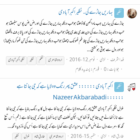
بہاریں جاڑے کی۔ نظیر اکبرآبادی
نظیر
جاڑے کی بہاریں جب ماہ اگھن کا ڈھلتا ہو تب دیکھ بہاریں جاڑے کی اور ہنس ہنس پوس سنبھلتا ہو
تب دیکھ بہاریں جاڑے کی دن جلدی جلدی چلتا ہو تب دیکھ بہاریں جاڑے کی اور پالا برف پگھلتا
ہو تب دیکھ بہاریں جاڑے کی چلا غم ٹھونک اچھلتا ہو تب دیکھ بہاریں جاڑے کی تن ٹھوکر مار پچھاڑا
ہو اور دل سے ہوتی ہو کشتی...
فہد اشرف
لڑی
نومبر 12، 2016
اردوشاعری
نظم
نظیر
نظیر
اکبرآبادی
جوابات: 0
فورم:
پسندیدہ کلام
اکبر آبادی :::::: عِشق پھر رنگ وہ لایا ہے کہ جی جانتا ہے
نظیر
:::::: Nazeer Akbarabadi
غزل نظؔیر اکبر آبادی عِشق پھر رنگ وہ لایا ہے کہ جی جانتا ہے دِل کا یہ رنگ بنایا ہے کہ جی جانتا
ہے ناز اُٹھانے میں جفائیں تو اُٹھائِیں، لیکن لُطف بھی ایسا اُٹھایا ہے کہ جی جانتا ہے زخم، اُس تیغ
نِگہ کا ، مِرے دِل نے ہنس ہنس اِس مزیداری سے کھایا ہے کہ جی جانتا ہے اُس کی دُزدِیدہ نگہ...
طارق شاہ
لڑی
ستمبر 15، 2016
اردو شاعری
طارق شاہ
غزل
نظیر