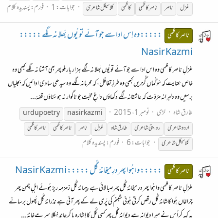
جوابات: 1
فورم:
پسندیدہ کلام
غزل
ناصر
ناصر
کاظمی
کاظمی
کلاسیکل شاعری
::::: وہ اِس ادا سے جو آئے تو یُوں بَھلا نہ لگے :::::
ناصر کاظمی
Nasir Kazmi
غزلِ ناصر کاظمی وہ اِس ادا سے جو آئے تو یُوں بَھلا نہ لگے ہزار بار مِلو پھر بھی آشنا نہ لگے کبھی وہ
خاص عِنایت کہ سَو گُماں گُزریں کبھی وہ طرزِ تغافل، کہ محرمانہ لگے وہ سیدھی سادی ادائیں کہ بِجلیاں
برسیں وہ دلبرانہ مرُوّت کہ عاشقانہ لگے دکھاؤں داغِ محبّت جو ناگوار نہ ہو سُناؤں قصّۂ...
طارق شاہ
لڑی
نومبر 1، 2015
urdu poetry
nasir kazmi
اردو شاعری
روایتی شاعری
طارق شاہ
غزل
ناصر
ناصر
کاظمی
ناصر
کاظمی
جوابات: 6
فورم:
پسندیدہ کلام
کلاسیکل شاعری
::::: وا ہُوا پھر درِمیخانۂ گُل ::::: Nasir Kazmi
ناصر کاظمی
غزلِ ناصر کاظمی وا ہُوا پھر درِ میخانۂ گُل پھرصبا لائی ہے پیمانۂ گُل زمزمہ ریز ہُوئے اہلِ چمن پھر
چراغاں ہُوا کاشانۂ گُل رقص کرتی ہُوئی شبنم کی پَری لے کے پھر آئی ہے نذرانۂ گُل پُھول برسائے
یہ کہہ کر اُس نے میرا دِیوانہ ہے دِیوانۂ گُل پھرکسی گُل کا اِشارہ پا کر چاند نِکلا سرِ مےخانۂ...