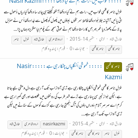
::::: خواب میں، رات ہم نے کیا دیکھا ::::: Nasir Kazmi
غزلِ ناصر کاظمی خواب میں، رات ہم نے کیا دیکھا آنکھ کُھلتے ہی چاند سا دیکھا کیاریاں دُھول سے
اٹی پائیں آشیانہ جَلا ہُوا دیکھا فاختہ سر نگوں بَبولوُں میں پُھول کو پُھول سے جُدا دیکھا اُس نے منزِل
پہ لا کے چھوڑ دِیا عُمر بھر جس کا راستا دیکھا ہم نے موتی سمجھ کے چُوم لِیا سنگریزہ جہاں پڑا...
طارق شاہ
لڑی
ستمبر 14، 2015
اردو شاعری
طارق شاہ
غزل
ناصر
جوابات: 0
فورم:
پسندیدہ کلام
ناصر
کاظمی
ناصر
کاظمی
::::: خموشی اُنگلیاں چٹکا رہی ہے ::::: Nasir
ناصر کاظمی
Kazmi
غزلِ ناصر کاظمی خموشی اُنگلیاں چٹکا رہی ہے تِری آواز اب تک آ رہی ہے دلِ وحشی لیے جاتا
ہے، لیکن ہَوا زنجیر سی پہنا رہی ہے تِرے شہرِ طرب کی رونقوں میں طبیعت اور بھی گھبرا رہی ہے
کرم اے صرصرِ آلامِ دَوراں دِلوں کی آگ بُجھتی جا رہی ہے کڑے کوسوں کے سنّاٹے میں لیکن
تِری آواز اب تک آ رہی ہے...
طارق شاہ
لڑی
ستمبر 4، 2015
nasir kazmi
اردو شاعری
طارق شاہ
جوابات: 0
فورم:
پسندیدہ کلام
غزل
ناصر
ناصر
کاظمی
ناصر
کاظمی