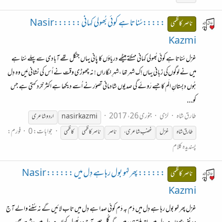
:::::سُناتا ہے کوئی بُھولی کہانی ::::::Nasir
ناصر کاظمی
Kazmi
غزل سُناتا ہے کوئی بُھولی کہانی مہکتے مِیٹھے دریاؤں کا پانی یہاں جنگل تھے آبادی سے پہلے سُنا ہے
میں نے لوگوں‌کی زبانی یہاں اِک شہر تھا ،شہرِ نگاراں ! نہ چھوڑی وقت نے اُس کی نشانی مَیں وہ دِل
ہُوں دبِستانِ الَم کا جسے رَوئے گی صدیوں شادمانی تصوّر نے اُسے دیکھا ہے اکثر خِرَد کہتی ہے جس
کو...
طارق شاہ
لڑی
جنوری 26، 2017
nasir kazmi
اردو شاعری
جوابات: 0
فورم:
طارق شاہ
غزل
غضب شاعری،
ناصر
ناصر
کاظمی
کاظمی
پسندیدہ کلام
:::::: پھر لہُو بول رہا ہے دِل میں :::::: Nasir
ناصر کاظمی
Kazmi
غزل پھر لہُو بول رہا ہے دِل میں دَم بہ دَم کوئی صدا ہے دِل میں تاب لائیں گے نہ سُننے والے آج