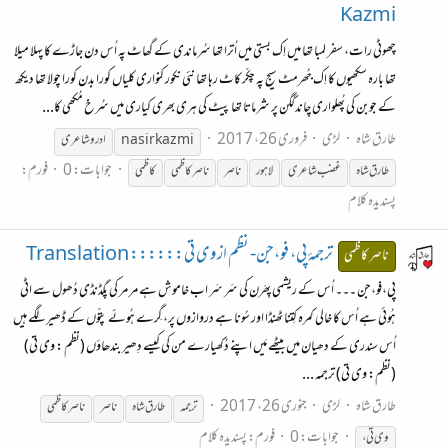
Kazmi
چھوٹی رات، سفر لمبا تھا میں اِک بستی میں اُترا تھا سُرماندی کے گھاٹ پہ اُس دن جاڑے کا پہلا میلا
تھا بارہ سکھیوں کا اِک جُھرمٹ سیج پہ چکّر کاٹ رہا تھا نئی نکور کنواری کلیاں کورا بدن کورا چولا تھا دیکھ
کے جوبن کی پُھلواری چاند گگن پر شرماتا تھا پیٹ کی ہری بھری کیاری میں سُرخ مُکھی کا...
طارق شاہ
لڑی
فروری 26، 2017
nasir kazmi
ادرو شاعری
جوابات: 0
فورم:
طارق شاہ
غضب شاعری
لاہور
ناصر
ناصر
کاظمی
کاظمی
پسندیدہ کلام
ترجمۂ پی، فو،جن- نظم از وی تی:::::: Translation
ناصر کاظمی
پی،فو،جن ۔۔۔ اُس کے ریشمی پِھرَن کی سَر سَر اب خاموش ہے مر مر کی پگڈنڈی دُھول سے اٹی
ہُوئی ہے اُس کا خالی کمرہ کِتنا ٹھنڈا اور سُونا ہے دروازوں پر، گِرے ہُوئے پتّوں کے ڈھیر لگے ہیں
اُس سندری کے دھیان میں بیٹھے مَیں اپنے دُکھیارے من کی کیسے دِھیر بندھاؤں (نظم : وی تی)
(نظم: وی تی) ترجمہ ...
طارق شاہ
لڑی
جنوری 26، 2017
ترجمہ
طارق شاہ
ناصر
ناصر
کاظمی
جوابات: 0
فورم:
پسندیدہ کلام
وی تی،