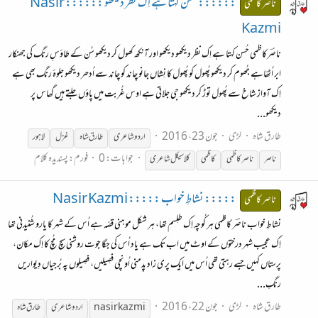
:::::: حُسن کہتا ہے اِک نظر دیکھو :::::: Nasir
ناصر کاظمی
Kazmi
ناصؔرکاظمی حُسن کہتا ہے اِک نظر دیکھو دیکھو اور آنکھ کھول کر دیکھو سُن کے طاؤسِ رنگ کی جھنکار
ابر اُٹھّاہے جُھوم کر دیکھو پُھول کو پُھول کا نِشاں جانو چاند کو چاند سے اُدھر دیکھو جلوۂ رنگ بھی ہے
اِک آواز شاخ سے پُھول توڑ کر دیکھو جی جلاتی ہے اوس غُربت میں پاؤں جلتے ہیں گھاس پر
دیکھو...
طارق شاہ
لڑی
جون 23، 2016
اردو شاعری
طارق شاہ
غزل
لاہور
جوابات: 0
فورم:
پسندیدہ کلام
ناصر
ناصر
کاظمی
کاظمی
کلاسیکل شاعری
::::: نشاطِ خواب ::::: Nasir Kazmi
ناصر کاظمی
نشاطِ خواب ناصؔر کاظمی ہر کُوچہ اِک طلِسم تھا، ہر شکل موہنی قصّہ ہے اُس کے شہر کا یارو شُنیدنی تھا
اِک عجیب شہر درختوں کے اوٹ میں اب تک ہے یاد اُس کی جگا جوت روشنی سچ مُچ کا اِک مکان،
پرستاں کہیں جسے رہتی تھی اُس میں ایک پری زاد پدمنی اُونچی فصِیلیں، فصِیلوں پہ بُرجیاں دِیواریں
رنگِ...
طارق شاہ
لڑی
جون 22، 2016
nasir kazmi
اردو شاعری
طارق شاہ