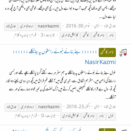
وہ نغمہ چِھڑا ہے دِل میں ہاتھ ملتے ہی رہیں گے گُل چِیں آج وہ پُھول کِھلا ہے دِل میں دشت بھی
دیکھے ، چمن بھی دیکھا کُچھ عجب آب و ہَوا ہے دِل میں رنج بھی دیکھے، خوشی بھی دیکھی آج کُچھ درد
نیا ہے دِل...
طارق شاہ
لڑی
نومبر 30، 2016
nasir kazmi
اردو شاعری
طارق شاہ
جوابات: 3
فورم:
پسندیدہ کلام
ناصر
ناصر
کاظمی
کاظمی
کلاسیکل شاعری
:::::: بنے بنائے ہُوئے راستوں پہ جانکلے ::::::
ناصر کاظمی
Nasir Kazmi
غزل بنے بنائے ہُوئے راستوں پہ جانکلے یہ ہم سفر مِرے ،کتنے گُریز پا نکلے چلے تھے اور کسی
راستے کی دُھن میں، مگر ہم اِتّفاق سے، تیری گلی میں‌ آ نکلے غمِ فراق میں‌کُچھ دیر رو ہی لینے دو بُخار
کُچھ تو ، دلِ بے قرار کا نکلے نصیحتیں ہَمَیں‌کرتے ہیں ترکِ اُلفت کی یہ خیر خواہ ہمارے کِدھر سے
آنکلے...
طارق شاہ
لڑی
اکتوبر 23، 2016
nasir kazmi
اردو شاعری
طارق شاہ
جوابات: 0
فورم:
پسندیدہ کلام
غزل
ناصر
ناصر
کاظمی
کلاسیکل شاعری