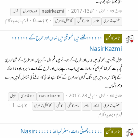
بھی ہوتی ہے مجھ پہ...
طارق شاہ
لڑی
مئی 13، 2017
nasir kazmi
اردو شاعری
غزل
جوابات: 0
فورم:
پسندیدہ کلام
غضب شاعری
ناصر
ناصر
کاظمی
کلاسیکل شاعری
::::::قِصّے ہیں خموشی میں نہاں اور طرح کے ::::::
ناصر کاظمی
Nasir Kazmi
غزل قِصّے ہیں خموشی میں نِہاں اور طرح کے ہوتے ہیں غَمِ دِل کے بَیاں اور طرح کے تھی اور ہی
کُچھ بات، کہ تھا غم بھی گوارا حالات ہیں اب درپئے جاں اور طرح کے اے را ہروِ راہِ وفا ! دیکھ
کے چلنا اِس راہ میں ہیں سنگِ گراں اور طرح کے کھٹکا ہے جُدائی کا ، نہ ملنے کی تمنّا دِل کو ہیں مِرے
وہم و گُماں...
طارق شاہ
لڑی
اپریل 28، 2017
nasir kazmi
اردو شاعری
غزل
جوابات: 1
غضب شاعری
لاہور
ناصر
ناصر
کاظمی
کاظمی
کلاسیکل شاعری
فورم:
پسندیدہ کلام
::::: چھوٹی رات، سفر لمبا تھا ::::::Nasir
ناصر کاظمی