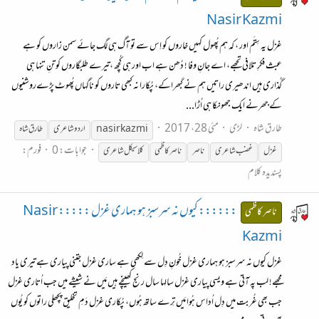
Nasir Kazmi
غزل یہ سِتَم اور ، کہ ہم پُھول کہیں خاروں کو اِس سے تو آگ ہی لگ جائے سمن زاروں کو ہے
عبث فکرِ تلافی تجھے، اے جانِ وفا ! دُھن ہے اب اور ہی کُچھ ،تیرے طلبگاروں کو تنِ تنہا ہی
گُذاری ہیں اندھیری راتیں ہم نے گبھراکے، پُکارا نہ کبھی تاروں کو ناگہاں پُھوٹ پڑےروشنیوں
کے جھرنے ایک جھونکا ہی اُڑا...
طارق شاہ
لڑی
مئی 28، 2017
nasir kazmi
اردو شاعری
طارق شاہ
جوابات: 0
فورم:
غزل
غضب شاعری
ناصر
ناصر
کاظمی
کلاسیکل شاعری
پسندیدہ کلام
:::::: کیوں نہ سرسبز ہو ہماری غزل ::::: Nasir
ناصر کاظمی
Kazmi
غزل کیوں نہ سرسبز ہو ہماری غزل خُونِ دِل سے لِکھی ہے ساری غزل جتنی پیاری ہے تیری یاد
مجھے! لب پہ آتی ہے ویسی پیاری غزل سالہا سال رنج کھینچے ہیں مَیں نے شیشے میں جب اُتاری غزل
جب بھی غُربت میں دِل اُداس ہُوا مَیں تِرے ساتھ ہُوں، پُکاری غزل دَمِ تخلیق پچھلی راتوں کو یُوں