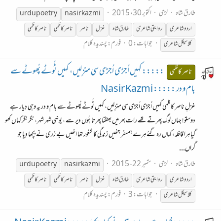
طارق شاہ
لڑی
اکتوبر 30، 2015
urdu poetry
nasir kazmi
اردو شاعری
روایتی شاعری
طارق شاہ
غزل
ناصر
ناصر
کاظمی
ناصر
کاظمی
جوابات: 0
فورم:
پسندیدہ کلام
کلاسیکل شاعری
::::: کہیں اُجڑی اُجڑی سی منزِلیں، کہیں ٹُوٹے پُھوٹے سے
ناصر کاظمی
بام و در ::::: Nasir Kazmi
غزلِ ناصر کاظمی کہیں اُجڑی اُجڑی سی منزِلیں، کہیں ٹُوٹے پُھوٹے سے بام و در یہ وہی دِیار ہے
دوستو! جہاں لوگ پِھرتے تھے رات بھر میں بھٹکتا پِھرتا ہُوں دیر سے ، یونہی شہر شہر، نگر نگر کہاں کھو
گیا مِرا قافلہ، کہاں رہ گئے مِرے ہمسفر جنھیں زندگی کا شعُور تھا انھیں بے زری نے بِچھا دِیا جو
گراں...
طارق شاہ
لڑی
ستمبر 22، 2015
urdu poetry
nasir kazmi
اردو شاعری
روایتی شاعری
طارق شاہ
غزل
ناصر
ناصر
کاظمی
ناصر
کاظمی
جوابات: 3
فورم:
پسندیدہ کلام
کلاسیکل شاعری