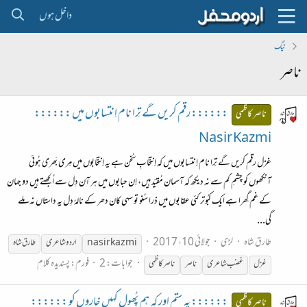
داخل ہوں
ٹیگ
ناصر
:::::: رقم کریں گے تِرا نام اِنتسابوں میں ::::::
ناصر کاظمی
Nasir Kazmi
غزل رقم کریں گے تِرا نام اِنتسابوں میں کہ اِنتخابِ سُخن ہے یہ اِنتخابوں میں مِری بَھری ہُوئی
آنکھوں کو چشمِ کم سے نہ دیکھ کہ آسمان مُقیّد ہیں، اِن حبابوں میں ہر آن دِل سے اُلجھتے ہیں دو جہان
کے غم گِھرا ہے ایک کبُوتر کئی عقابوں میں ذرا سُنو تو سہی کان دھر کے نالۂ دِل یہ داستاں نہ ملے
گی...
طارق شاہ
لڑی
جولائی 10، 2017
nasir kazmi
اردو شاعری
طارق شاہ
جوابات: 2
فورم:
پسندیدہ کلام
غزل
غضب شاعری
ناصر
ناصر
کاظمی
:::::: یہ ستم اور کہ ہم پُھول کہیں خاروں کو ::::::
ناصر کاظمی