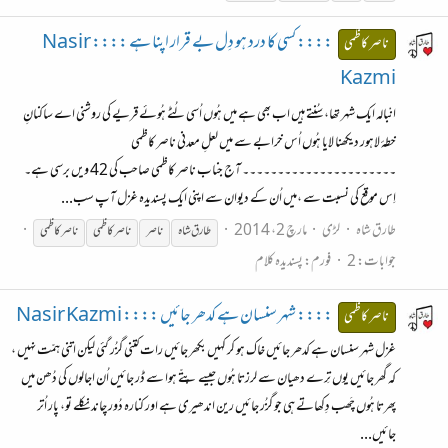
:::: کسی کا درد ہو دِل بے قرار اپنا ہے :::: Nasir
ناصر کاظمی
Kazmi
انْبالہ ایک شہر تھا، سُنتے ہیں اب بھی ہے میں ہُوں اُسی لُٹے ہُوئے قریے کی روشنی اے ساکنانِ
خطۂ لاہور دیکھنا لایا ہُوں اُس خرابے سے میں لعلِ معدنی ناصر کاظمی
۔۔۔۔۔۔۔۔۔۔۔۔۔۔۔۔۔۔۔۔۔۔ آج جناب ناصر کاظمی صاحب کی 42 ویں برسی ہے۔
اِس موقع کی نسبت سے ،میں اُن کے دیوان سے اپنی ایک پسندیدہ غزل آپ سب...
طارق شاہ
لڑی
مارچ 2، 2014
طارق شاہ
ناصر
ناصر
کاظمی
ناصر
کاظمی
جوابات: 2
فورم:
پسندیدہ کلام
:::: شہر سنسان ہے کدھر جائیں :::: Nasir Kazmi
ناصر کاظمی
غزل شہر سنسان ہے کدھر جائیں خاک ہو کر کہیں بکھر جائیں رات کتنی گزُر گئی لیکن اتنی ہمّت نہیں ،
کہ گھر جائیں یوں تِرے دھیان سے لرزتا ہُوں جیسے پتّے ہوا سے ڈر جائیں اُن اجالوں کی دُھن میں
‌پھرتا ہُوں چَھب دِکھاتے ہی جو گزُر جائیں رین اندھیری ہے اور کنارہ دُور چاند نکلے تو، پار اُتر
جائیں...