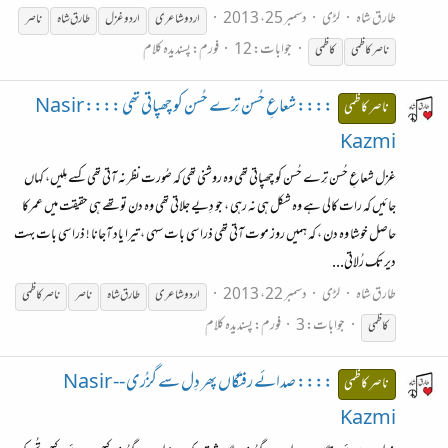
طارق شاہ
لڑی
دسمبر 25، 2013
اردو شاعری
اردوغزل
طارق شاہ
ناصر
جوابات: 12
فورم:
پسندیدہ کلام
ناصر
کاظمی
کاظمی
:::: شعاعِ حُسن تِرے حُسن کو چھپاتی تھی :::: Nasir
ناصر کاظمی
Kazmi
غزل شعاعِ حُسن تِرے حُسن کو چھپاتی تھی وہ روشنی تھی کہ صُورت نظر نہ آتی تھی کسے مِلیں، کہاں
جائیں کہ رات کالی ہے وہ شکل ہی نہ رہی ، جو دِیے جلاتی تھی وہ دن توتھے ہی حقیقت میں عمرکا
حاصل خوشا وہ دن ، کہ ہمیں روز موت آتی تھی ذرا سی بات سہی ، تیرا یاد آجانا ! ذرا سی بات بہت
دیر تک رُلاتی...
طارق شاہ
لڑی
دسمبر 22، 2013
اردو شاعری
طارق شاہ
ناصر
ناصر
کاظمی
جوابات: 3
فورم:
پسندیدہ کلام
کاظمی
:::: صدائے رفتگاں پھر دِل سے گزُری -- Nasir
ناصر کاظمی
Kazmi