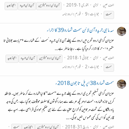
الف عین
لڑی
جنوری 1، 2019
آن
لائن
اردو
میگزین
آن
لائن
جریدہ
اعجاز عبید
جوابات: 9
فورم:
اردو نامہ
سمت
سہ ماہی جریدہ آن لائن سمت شمارہ 39 کا اجراء
عزیزان گرامی اردو تحریر میں اردو کے پہلے آن لائن جریدہ ’سمت‘ کے شمارے ۳۹ بابت جولائی تا
ستمبر ۲۰۱۸ء کا اجراء کر دیا گیا ہے۔ ربط حاضر ہے...
الف عین
لڑی
جولائی 1، 2018
آن
لائن
اردو
میگزین
آن
لائن
جریدہ
اعجاز عبید
جوابات: 2
فورم:
اردو نامہ
سمت
سمت شمارہ 38 اپریل تا جون 2018ء
عزیزان گرامی تسلیم تحریری اردو کے پہلے جریدے "سمت" کا نیا شمارہ لے کر حاضر ہوں۔ ملاحظہ
کریں تازہ شمارہ - سَمت ادھر کچھ عرصے سے ہمارا گوشوں کا سلسلہ موقوف ہو گیا ہے، جس کی وجہ
یاد رفتگاں کے تحت مرحومین کو خراج عقیدت کے لئے ہی ضخیم مواد کی فراہمی ہے۔ امید ہے
قارئین کو اس کی کمی محسوس نہیں ہو گی۔...
الف عین
لڑی
مارچ 31، 2018
آن
لائن
اردو
میگزین
اعجاز عبید
سمت