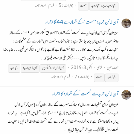
جوابات: 5
فورم:
اردو نامہ
اعجاز عبید، مدیر: اعجاز عبید
سمت
آن لائن جریدہ 'سمت' کے شمارے 44 کا اجراء
عزیزان گرامی آن لائن جریدے ’سمت‘ کے شمارہ ۴۴ مطابق اکتوبر تا دسمبر ۲۰۱۹ء کے ساتھ
حاضر ہوں۔ اسےیہاں پڑھا جا سکتا ہے: تازہ شمارہ - سَمت اس شمارے کے مشمولات:
عقیدت: کب تک مِرے مولا ۔۔۔ شاذ تمکنت گاہے گاہے باز خواں: شاکر میرٹھی ۔۔۔ عابد رضا
بیدار مانگے کا اجالا: تاریک راہیں ۔۔۔ ڈاکٹر علی دوست بلوچ/...
الف عین
لڑی
اکتوبر 3، 2019
آن
لائن
اردو
میگزین
آن
لائن
جریدہ
اعجا عبید
جوابات: 7
فورم:
اردو نامہ
اعجاز عبید
سمت
آن لائن جریدے ’سمت‘ کے شمارہ کا اجراء
عزیزا نِ گرامی تسلیمات اور سال نو مبارک مسرت کے ساتھ اعلان کر رہا ہوں کہ آن لائن
جریدے’سمت‘ کا شمارہ ۴۱، بابت جنوری تا مارچ ۲۰۱۹ء کا اجراء عمل میں آ گیا ہے۔ یہ شمارہ
یہاں دیکھا جا سکتا ہے تازہ شمارہ - سَمت اس شمارے کے مشمولات ملاحظہ فرمائیں: عقیدت
نعت رسولﷺ ۔۔ عبید الرحمٰن نیازی یادِ...