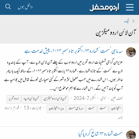
داخل ہوں
ٹیگ
آن لائن اردو میگزین
سہ ماہی’سمت‘ شمارہ ۶۴، اکتوبر تا دسمبر ۲۰۲۴ء پیش خدمت ہے
عزیزان گرامی تسلیمات اردو تحریر میں اردو ادب کے پہلے آن لائن جریدے، آپ کے پسندیدہ
جریدے ’سَمت‘ کے تازہ شمارے ، شمارہ ۶۴ بابت اکتوبر تا دسمبر۲۰۲۴ء کے ساتھ ایک بار پھر
حاضر ہوں۔ اس شمارے میں حسب معمول نثر و شعر کے کئی معیاری نمونے شامل ہیں جو امید ہے
آپ کو پسند آئیں گے۔ اس شمارے کا اہم موضوع اس...
الف عین
لڑی
اکتوبر 7، 2024
آن
لائن
اردو
میگزین
آن
لائن
جریدہ
اردو
تحریر
جوابات: 13
فورم:
اردو
اعجاز عبید
سمت
سَمت
سہ ماہی سمت
مدیر:اعجاز عبید
نامہ
سَمت شمارہ ۶۳ شائع کر دیا گیا