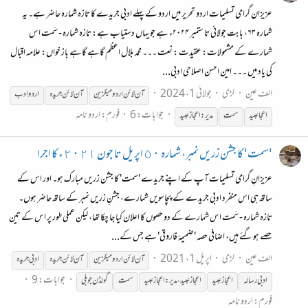
عزیزان گرامی تسلیمات اردو تحریر میں اردو کے پہلے ادبی جریدے کا تازہ شمارہ حاضر ہے۔ یہ
شمارہ ۶۳، بابت جولائی تا ستمبر ۲۰۲۴ء ہے جو یہاں دستیاب ہے: تازہ شمارہ - سَمت اس
شمارے کے مشمولات: عقیدت : نعت ۔۔۔ محمد بلال اعظم گاہے گاہے باز خواں: علامہ اقبال
کی یاد میں ۔۔۔ امین احسن اصلاحی ادبی...
الف عین
لڑی
جولائی 1، 2024
آن
لائن
اردو
میگزین
آن
لائن
جریدہ
اردو
ادب
جوابات: 6
فورم:
اردو نامہ
اعجا عبید
سمت
مدیر:اعجاز عبید
'سمت' کا جشن زریں نمبر، شمارہ ٥٠ اپریل تا جون ٢٠٢١ء کا اجرا
عزیزانِ گرامی تسلیمات آپ کے اپنے جریدے 'سمت' کا جشن زریں مبارک ہو۔ اور اس کے
ساتھ ہی اس منفرد ادبی جریدے کے پچاسویں شمارے، جشنِ زریں نمبر کے ساتھ حاضر ہوں۔
تازہ شمارہ - سَمت اس شمارے کے دو حصوں کا اعلان کیا جا چکا تھا، لیکن عملی طور پر اس کے تین
حصے ہو گئے ہیں، اضافی حصہ 'ضمیمۂ فاروقی' ہے جس کے...
الف عین
لڑی
اپریل 1، 2021
آن
لائن
اردو
میگزین
آن
لائن
جریدہ
ادبی جریدہ
جوابات: 9
ادبی رسالہ
اعجاز عبید
اعجاز عبید، مدیر: اعجاز عبید
سمت
گولڈن جوبلی
فورم:
اردو نامہ