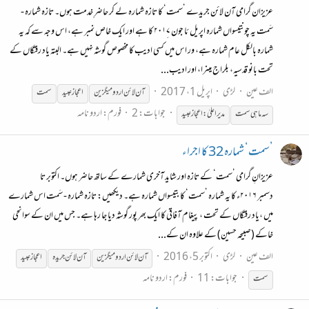
عزیزان گرامی آن لائن جریدے ’سمت‘ کا تازہ شمارہ لے کر حاضرِ خدمت ہوں۔ تازہ شمارہ -
سَمت یہ چونتیسواں شمارہ اپریل ئا جون ۲۰۱۷ِ کا ہے اور ایک خاص نمبر ہے، اس وجہ سے کہ یہ
شمارہ بالکل عام شمارہ ہے، ور اس میں کسی ادیب کا مخصوص گوشہ نہیں ہے۔ البتہ یاد رفتگاں کے
تحت بانو قدسیہ، بلراج مینرا، اور ادیب...
الف عین
لڑی
اپریل 1، 2017
آن
لائن
اردو
میگزین
اعجاز عبید
سمت
جوابات: 2
فورم:
اردو نامہ
سہ ماہی سمت
مدیر اعلیٰ: اعجاز عبید
’سمت‘ شمارہ 32 کا اجراء
عزیزانِ گرامی ’سمت‘ کے تازہ اور شاید آخری شمارے کے ساتھ حاضر ہوں۔ اکتوبر تا
دسمبر ۲۰۱۶ء کا یہ شمارہ ’سمت‘ کا بتیسواں شمارہ ہے۔ دیکھیں: تازہ شمارہ - سَمت اس شمارے
میں ،یاد رفتگاں کے تحت ، پیغام آفاقی کا ایک بھر پور گوشہ دیا جا رہا ہے۔ جس میں ان کے سوانحی
خاکے (صبیحہ حسین) کے علاوہ ان کے...
الف عین
لڑی
اکتوبر 5، 2016
آن
لائن
اردو
میگزین
آن
لائن
جریدہ
اعجاز عبید
جوابات: 11
فورم:
اردو نامہ
سمت