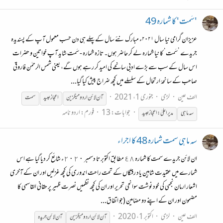
'سَمت' کا شمارہ 49
عزیزان گرامی نیا سال ۲۰۲۱ء مبارک نئے سال کے پہلے ہی دن حسب معمول آپ کے پسندیدہ
جریدے ’سَمت‘ کا نیا شمارہ لے کر حاضر ہوں۔ تازہ شمارہ - سَمت شاید آپ خواتین و حضرات
اس سال کے سب سے بڑے ادبی سانحے کی امید کر رہے ہوں گے، یعنی شمس الرحمٰن فاروقی
صاحب کے سانحۂ ارتحال کے سلسلے میں کچھ ضراج پیش کیا گیا...
الف عین
لڑی
جنوری 1، 2021
آن
لائن
اردو
میگزین
اعجاز عبید
سمت
جوابات: 13
فورم:
اردو نامہ
سہ ماہی
مدیر اعلیٰ: اعجاز عبید
سہ ماہی سمت شمارہ 48 کا اجراء
ان لائن جریدے سمت کا شمارہ ٤٨ مطابق اکتوبر تا دسمبر ٢٠٢٠ء شائع کر دیا گیا ہے اس
شمارے میں عقیدت شاہین یاد رفتگاں کے تحت راحت اندوری کی کچھ غزلیں اور ان کے آخری
اشعار ارمان نجمی کی خود نوشت سوانحی تحریر اور ان کی کچھ نظمیں نصرت ظہیر پر حقانی القاسمی کا
مضمون اور ان کے اپنے دو مضامین (جو اتفاق...
الف عین
لڑی
اکتوبر 1، 2020
آن
لائن
اردو
میگزین
آن
لائن
جریدہ