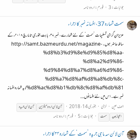
جوابات: 3
فورم:
اردو نامہ
سمت شمارہ 37، افسانہ نمبر کا اجراء
عزیزانِ گرامی تسلیمات ’سمت‘ کے نئے شمارے، نمبر ۳۷، بابت جنوری تا مارچ ۲۰۱۸ء کے
ساتھ حاضر ہوں۔ http://samt.bazmeurdu.net/magazine-
%d8%b3%d9%8e%d9%85%d8%aa-
%d8%a2%d9%86-
%d9%84%d8%a7%d8%a6%d9%86-
%d8%a7%d8%af%d8%a8%db%8c-
%d8%ac%d8%b1%db%8c%d8%af%db%81/ یہ شمارہ افسانہ
نمبر ہے۔ اس میں نئے افسانوں...
الف عین
لڑی
جنوری 14، 2018
آن
لائن
اردو
میگزین
آن
لائن
جریدہ
جوابات: 5
فورم:
اردو نامہ
اعجاز عبید
سمت
آن لائن سہ ماہی جریدہ ’سمت‘ کے شمارہ ۳۴ کا اجراء