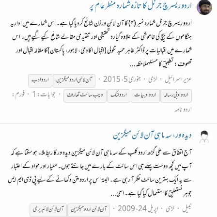
اردو ریسرچ جرنل کا تازہ شمارہ منظر عام پر
اردو ریسرچ جرنل شمارہ نمبر (۴) کا آن لائن ورزن شائع کردیا گیا ہے۔ اس شمارے میں اداریہ
ہنگاموں کے بیچ کی خاموشی کے علاوہ گیارہ تحقیقی اور تنقیدی مقالے شائع کیے گیےہیں۔ اس
شمارے میں اقبالیات پر ڈاکٹر طاہر حمید تنولی (اقبال اکادمی، لاہور، پاکستان)کا مقالہ اقبال اور
تصوف : تطبیق کا مسئلہملاحظہ...
عزیر اسرائیل
لڑی
جنوری 5، 2015
آن
لائن
اردو
میگزین
اردو
ادب
جوابات: 1
فورم:
اردو
ادبی رسالہ
اردو
ادبیات
اردو
لنک
ویب سائٹ تعارف
اردو نامہ
دیدہ ور، سہ ماہی آن لائن میگزین
آج اتفاق سے علی گڑھ اردو کلب کے سہ ماہی آن لائن میگزین دیدہ ور کا ربط ملا۔ ہو سکتا ہے کہ
آپ میں کچھ دوست پہلے ہی اس سائٹ کے بارے میں جانتے ہوں۔ معیار اور مواد کے اعتبار
سے یہ ایک بہترین سائٹ نظر آ رہی ہے۔ البتہ اس پر اردو متن دکھانے کے لیے پی ڈی ایم ایس
جوہر نستعلیق کا استعمال کیا گیا ہے۔ اسی...
نبیل
لڑی
اپریل 24، 2009
آن
لائن
اردو
میگزین
آن
لائن
لائبریری